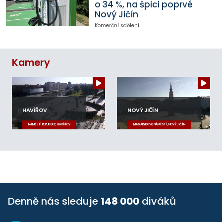
o 34 %, na špici poprvé
Nový Jičín
Komerční sdělení
Kamery
HAVÍŘOV
NOVÝ JIČÍN
NÁMĚSTÍ REPUBLIKY, HAVÍŘOV
MASARYKOVO NÁMĚSTÍ, NOVÝ JIČÍN
Denně nás sleduje
148 000
diváků