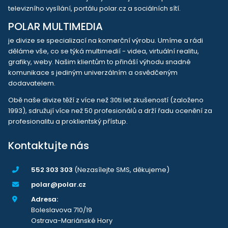
televizního vysílání, portálu polar.cz a sociálních sítí.
POLAR MULTIMEDIA
je divize se specializací na komerční výrobu. Umíme a rádi
děláme vše, co se týká multimedií - videa, virtuální realitu,
grafiky, weby. Našim klientům to přináší výhodu snadné
komunikace s jediným univerzálním a osvědčeným
dodavatelem.
Obě naše divize těží z více než 30ti let zkušeností (založeno
1993), sdružují více než 50 profesionálů a drží řadu ocenění za
profesionalitu a proklientský přístup.
Kontaktujte nás
552 303 303
(Nezasílejte SMS, děkujeme)
polar@polar.cz
Adresa:
Boleslavova 710/19
Ostrava-Mariánské Hory