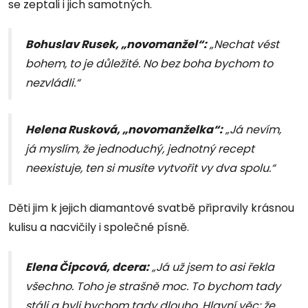
se zeptali i jich samotných.
Bohuslav Rusek, „novomanžel“:
„Nechat vést
bohem, to je důležité. No bez boha bychom to
nezvládli.“
Helena Rusková, „novomanželka“:
„Já nevím,
já myslím, že jednoduchý, jednotný recept
neexistuje, ten si musíte vytvořit vy dva spolu.“
Děti jim k jejich diamantové svatbě připravily krásnou
kulisu a nacvičily i společné písně.
Elena Čipcová, dcera:
„Já už jsem to asi řekla
všechno. Toho je strašně moc. To bychom tady
stáli a byli bychom tady dlouho. Hlavní věc: že