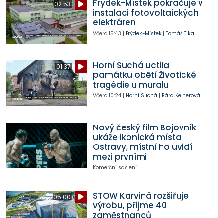
Frýdek-Místek pokračuje v
02:53
instalaci fotovoltaických
elektráren
Včera
15:43
|
Frýdek-Místek
|
Tomáš Tikal
Horní Suchá uctila
01:37
památku obětí Životické
tragédie u muralu
Včera
10:24
|
Horní Suchá
|
Bára Kelnerová
Nový český film Bojovník
ukáže ikonická místa
Ostravy, místní ho uvidí
mezi prvními
Komerční sdělení
STOW Karviná rozšiřuje
05:00
výrobu, přijme 40
zaměstnanců