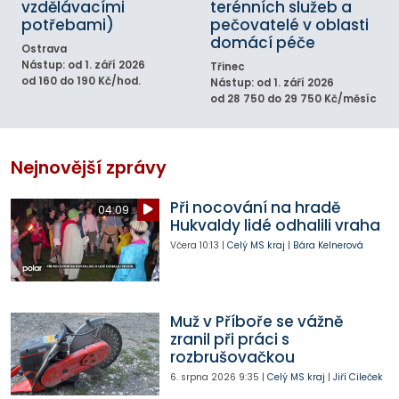
vzdělávacími
terénních služeb a
potřebami)
pečovatelé v oblasti
domácí péče
Ostrava
Nástup: od 1. září 2026
Třinec
od 160 do 190 Kč/hod.
Nástup: od 1. září 2026
od 28 750 do 29 750 Kč/měsíc
Nejnovější zprávy
Při nocování na hradě
04:09
Hukvaldy lidé odhalili vraha
Včera
10:13
|
Celý MS kraj
|
Bára Kelnerová
Muž v Příboře se vážně
zranil při práci s
rozbrušovačkou
6. srpna 2026
9:35
|
Celý MS kraj
|
Jiří Cileček