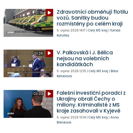
Zdravotníci obměňují flotilu
01:18
vozů. Sanitky budou
rozmístěny po celém kraji
5. srpna 2026
14:17
|
Celý MS kraj
|
Tomáš
Kořistka
V. Palkovská i J. Bělica
01:26
nejsou na volebních
kandidátkách
5. srpna 2026
12:15
|
Celý MS kraj
|
Bára
Kelnerová
Falešní investiční poradci z
03:02
Ukrajiny obrali Čechy o
miliony. Kriminalisté z MS
kraje zasahovali v Kyjevě
5. srpna 2026
10:14
|
Celý MS kraj
|
Anna
Břenková