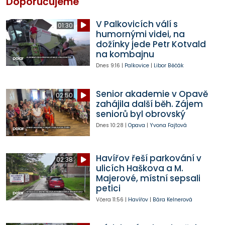
Doporučujeme
V Palkovicích válí s
01:30
humornými videi, na
dožínky jede Petr Kotvald
na kombajnu
Dnes
9:16
|
Palkovice
|
Libor Běčák
Senior akademie v Opavě
02:50
zahájila další běh. Zájem
seniorů byl obrovský
Dnes
10:28
|
Opava
|
Yvona Fajtová
Havířov řeší parkování v
02:38
ulicích Haškova a M.
Majerové, místní sepsali
petici
Včera
11:56
|
Havířov
|
Bára Kelnerová