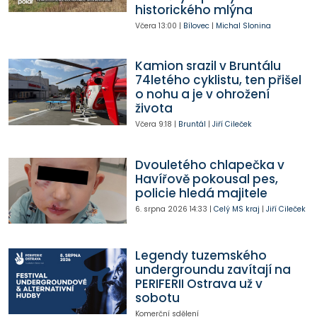
historického mlýna
Včera
13:00
|
Bílovec
|
Michal Slonina
Kamion srazil v Bruntálu
74letého cyklistu, ten přišel
o nohu a je v ohrožení
života
Včera
9:18
|
Bruntál
|
Jiří Cileček
Dvouletého chlapečka v
Havířově pokousal pes,
policie hledá majitele
6. srpna 2026
14:33
|
Celý MS kraj
|
Jiří Cileček
Legendy tuzemského
undergroundu zavítají na
PERIFERII Ostrava už v
sobotu
Komerční sdělení