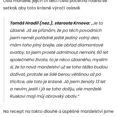
Oba manželé, jejich tři děti i celá početná rodina se
setkali, aby toto krásné výročí oslavili.
Tomáš Hradil (nez.), starosta Krnova:
„Je to
úžasné. Já se přiznám, že po těch povodních
jsem neměl pořádně ještě jediný volný den,
mám toho plný brejle, ale obřad diamantové
svatby, to jsem prostě odmítnout nemohl, 60 let
společného života, to je něco úžasného, myslím
si, že ta nová manželství už se toho těžko budou
dožívat, protože se lidé berou většinou až po
třicítce, ale toto je krásné. Já jsem ženatý 13 let
a nevím, jestli i já se toho dožiju, ale manželé
Ruskovi mají můj obrovský obdiv.“
Na recept na takto dlouhé a úspěšné manželství jsme