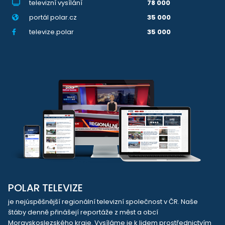
televizní vysílání
78 000
portál polar.cz
35 000
televize.polar
35 000
POLAR TELEVIZE
je nejúspěšnější regionální televizní společnost v ČR. Naše
štáby denně přinášejí reportáže z měst a obcí
Moravskoslezského kraje. Vysíláme je k lidem prostřednictvím