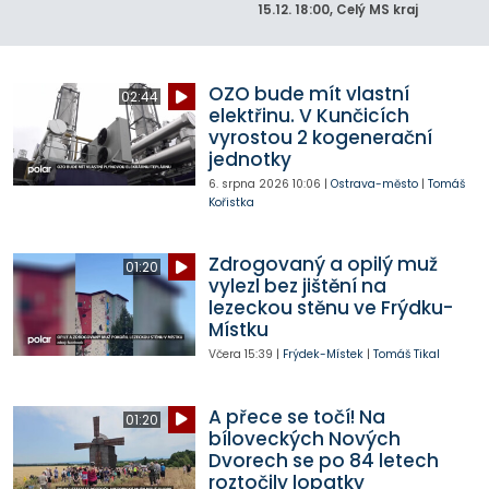
15.12.
18:00
, Celý MS kraj
OZO bude mít vlastní
02:44
elektřinu. V Kunčicích
vyrostou 2 kogenerační
jednotky
6. srpna 2026
10:06
|
Ostrava-město
|
Tomáš
Kořistka
Zdrogovaný a opilý muž
01:20
vylezl bez jištění na
lezeckou stěnu ve Frýdku-
Místku
Včera
15:39
|
Frýdek-Místek
|
Tomáš Tikal
A přece se točí! Na
01:20
bíloveckých Nových
Dvorech se po 84 letech
roztočily lopatky