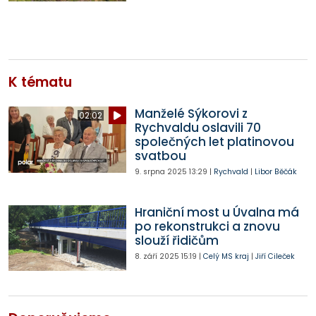
K tématu
Manželé Sýkorovi z
02:02
Rychvaldu oslavili 70
společných let platinovou
svatbou
9. srpna 2025
13:29
|
Rychvald
|
Libor Běčák
Hraniční most u Úvalna má
po rekonstrukci a znovu
slouží řidičům
8. září 2025
15:19
|
Celý MS kraj
|
Jiří Cileček