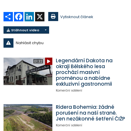
Sdílet
Facebook
LinkedIn
X
Vytisknout článek
Stáhnout video
Nahlásit chybu
Legendární Dakota na
01:32
okraji Bělského lesa
prochází masivní
proměnou a nabídne
exkluzivní gastronomii
Komerční sdělení
Ridera Bohemia: žádné
porušení na naší straně.
Jen nezákonné šetření ČIŽP
Komerční sdělení