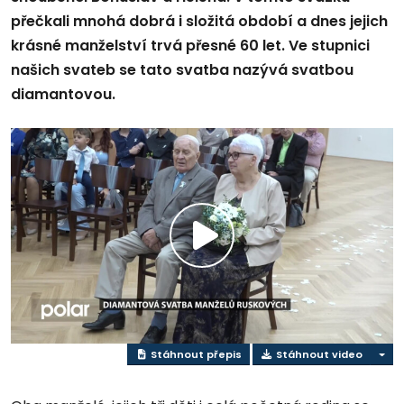
přečkali mnohá dobrá i složitá období a dnes jejich
krásné manželství trvá přesné 60 let. Ve stupnici
našich svateb se tato svatba nazývá svatbou
diamantovou.
Přehrát
video
Stáhnout přepis
Stáhnout video