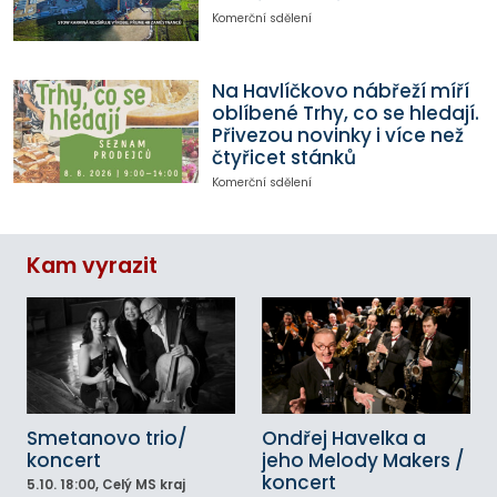
Komerční sdělení
Na Havlíčkovo nábřeží míří
oblíbené Trhy, co se hledají.
Přivezou novinky i více než
čtyřicet stánků
Komerční sdělení
Kam vyrazit
Smetanovo trio/
Ondřej Havelka a
koncert
jeho Melody Makers /
koncert
5.10.
18:00
, Celý MS kraj