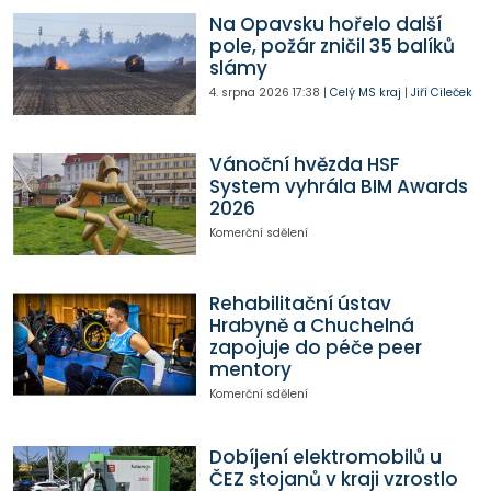
Na Opavsku hořelo další
pole, požár zničil 35 balíků
slámy
4. srpna 2026
17:38
|
Celý MS kraj
|
Jiří Cileček
Vánoční hvězda HSF
System vyhrála BIM Awards
2026
Komerční sdělení
Rehabilitační ústav
Hrabyně a Chuchelná
zapojuje do péče peer
mentory
Komerční sdělení
Dobíjení elektromobilů u
ČEZ stojanů v kraji vzrostlo