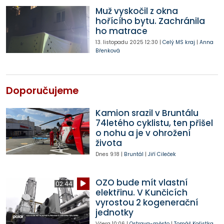
Muž vyskočil z okna
hořícího bytu. Zachránila
ho matrace
13. listopadu 2025
12:30
|
Celý MS kraj
|
Anna
Břenková
Doporučujeme
Kamion srazil v Bruntálu
74letého cyklistu, ten přišel
o nohu a je v ohrožení
života
Dnes
9:18
|
Bruntál
|
Jiří Cileček
OZO bude mít vlastní
02:44
elektřinu. V Kunčicích
vyrostou 2 kogenerační
jednotky
Včera
10:06
|
Ostrava-město
|
Tomáš Kořistka