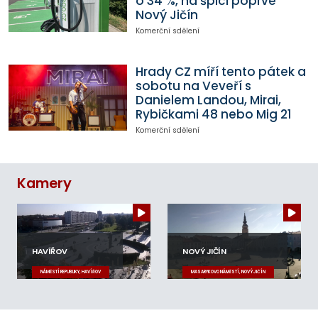
o 34 %, na špici poprvé
Nový Jičín
Komerční sdělení
Hrady CZ míří tento pátek a
sobotu na Veveří s
Danielem Landou, Mirai,
Rybičkami 48 nebo Mig 21
Komerční sdělení
Kamery
HAVÍŘOV
NOVÝ JIČÍN
NÁMĚSTÍ REPUBLIKY, HAVÍŘOV
MASARYKOVO NÁMĚSTÍ, NOVÝ JIČÍN