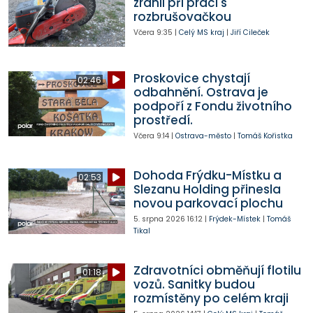
zranil při práci s
rozbrušovačkou
Včera
9:35
|
Celý MS kraj
|
Jiří Cileček
Proskovice chystají
02:46
odbahnění. Ostrava je
podpoří z Fondu životního
prostředí.
Včera
9:14
|
Ostrava-město
|
Tomáš Kořistka
Dohoda Frýdku-Místku a
02:53
Slezanu Holding přinesla
novou parkovací plochu
5. srpna 2026
16:12
|
Frýdek-Místek
|
Tomáš
Tikal
Zdravotníci obměňují flotilu
01:18
vozů. Sanitky budou
rozmístěny po celém kraji