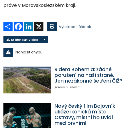
právě v Moravskoslezském kraji.
Sdílet
Facebook
LinkedIn
X
Vytisknout článek
Stáhnout video
Nahlásit chybu
Ridera Bohemia: žádné
porušení na naší straně.
Jen nezákonné šetření ČIŽP
Komerční sdělení
Nový český film Bojovník
ukáže ikonická místa
Ostravy, místní ho uvidí
mezi prvními