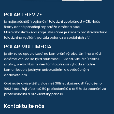
POLAR TELEVIZE
je nejúspěšnější regionální televizní společnost v ČR. Naše
štáby denně přinášejí reportáže z měst a obcí
Moravskoslezského kraje. Vysíláme je k lidem prostřednictvím
televizního vysílání, portálu polar.cz a sociálních sítí.
POLAR MULTIMEDIA
je divize se specializací na komerční výrobu. Umíme a rádi
děláme vše, co se týká multimedií - videa, virtuální realitu,
grafiky, weby. Našim klientům to přináší výhodu snadné
komunikace s jediným univerzálním a osvědčeným
dodavatelem.
Obě naše divize těží z více než 30ti let zkušeností (založeno
1993), sdružují více než 50 profesionálů a drží řadu ocenění za
profesionalitu a proklientský přístup.
Kontaktujte nás