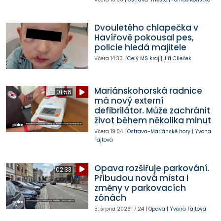
Dvouletého chlapečka v
Havířově pokousal pes,
policie hledá majitele
Včera
14:33
|
Celý MS kraj
|
Jiří Cileček
Mariánskohorská radnice
01:56
má nový externí
defibrilátor. Může zachránit
život během několika minut
Včera
19:04
|
Ostrava-Mariánské hory
|
Yvona
Fajtová
Opava rozšiřuje parkování.
02:33
Přibudou nová místa i
změny v parkovacích
zónách
5. srpna 2026
17:24
|
Opava
|
Yvona Fajtová