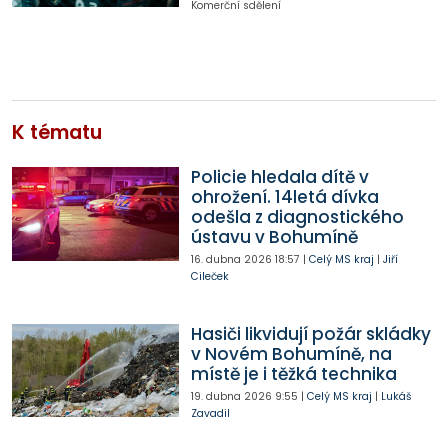
Komerční sdělení
K tématu
Policie hledala dítě v
ohrožení. 14letá dívka
odešla z diagnostického
ústavu v Bohumíně
16. dubna 2026
18:57
|
Celý MS kraj
|
Jiří
Cileček
Hasiči likvidují požár skládky
v Novém Bohumíně, na
místě je i těžká technika
19. dubna 2026
9:55
|
Celý MS kraj
|
Lukáš
Zavadil