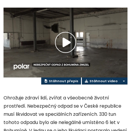
Přehrát
video
Stáhnout přepis
Stáhnout video
Ohrožuje zdraví lidí, zvířat a všeobecně životní
prostředí. Nebezpečný odpad se v České republice
musí likvidovat ve speciálních zařízeních. 330 tun
tohoto odpadu bylo ale nelegálně umístěno 6 let v
Bohumíně. V lednu se o jeho likvidaci postaralo vedení