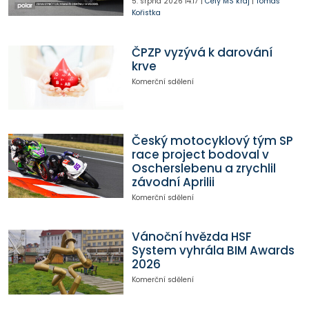
5. srpna 2026
14:17
|
Celý MS kraj
|
Tomáš
Kořistka
ČPZP vyzývá k darování
krve
Komerční sdělení
Český motocyklový tým SP
race project bodoval v
Oscherslebenu a zrychlil
závodní Aprilii
Komerční sdělení
Vánoční hvězda HSF
System vyhrála BIM Awards
2026
Komerční sdělení