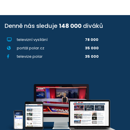
Denně nás sleduje
148 000
diváků
televizní vysílání
78 000
portál polar.cz
35 000
televize.polar
35 000