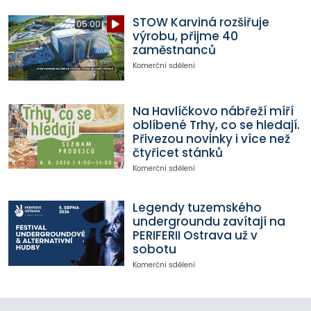
STOW Karviná rozšiřuje
05:00
výrobu, přijme 40
zaměstnanců
Komerční sdělení
Na Havlíčkovo nábřeží míří
oblíbené Trhy, co se hledají.
Přivezou novinky i více než
čtyřicet stánků
Komerční sdělení
Legendy tuzemského
undergroundu zavítají na
PERIFERII Ostrava už v
sobotu
Komerční sdělení