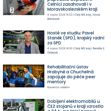
Celníci zasahovali i v
Moravskoslezském kraji
4. srpna 2026
15:02
|
Celý MS kraj
|
Anna
Břenková
Hosté ve studiu: Pavel
Staněk (SPD), krajský radní
za SPD
4. srpna 2026
14:30
|
Celý MS kraj
|
Renáta E.
Orlíková
Rehabilitační ústav
Hrabyně a Chuchelná
zapojuje do péče peer
mentory
Komerční sdělení
Dobíjení elektromobilů u
ČEZ stojanů v kraji vzrostlo