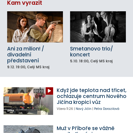
Kam vyrazit
Ani za milion! /
Smetanovo trio/
divadelní
koncert
představení
5.10.
18:00
, Celý MS kraj
9.12.
19:00
, Celý MS kraj
Když jde teplota nad třicet,
01:20
ochlazuje centrum Nového
Jičína kropicí vůz
Včera
11:26
|
Nový Jičín
|
Petra Dorazilová
Muž v Příboře se vážně