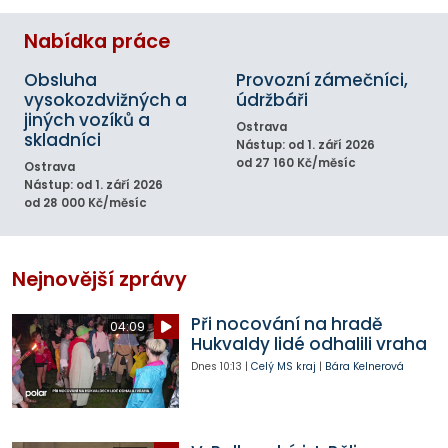
Nabídka práce
Obsluha
Provozní zámečníci,
vysokozdvižných a
údržbáři
jiných vozíků a
Ostrava
skladníci
Nástup: od 1. září 2026
od 27 160 Kč/měsíc
Ostrava
Nástup: od 1. září 2026
od 28 000 Kč/měsíc
Nejnovější zprávy
Při nocování na hradě
04:09
Hukvaldy lidé odhalili vraha
Dnes
10:13
|
Celý MS kraj
|
Bára Kelnerová