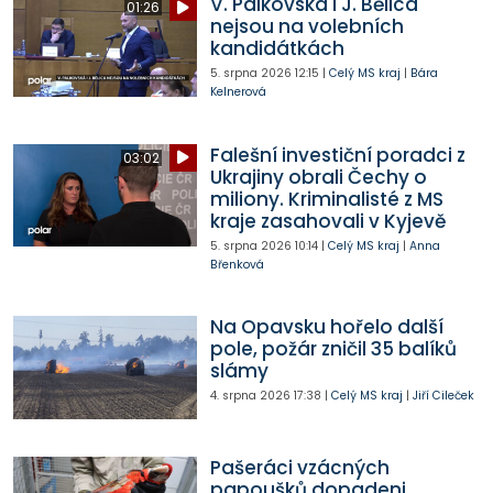
V. Palkovská i J. Bělica
01:26
nejsou na volebních
kandidátkách
5. srpna 2026
12:15
|
Celý MS kraj
|
Bára
Kelnerová
Falešní investiční poradci z
03:02
Ukrajiny obrali Čechy o
miliony. Kriminalisté z MS
kraje zasahovali v Kyjevě
5. srpna 2026
10:14
|
Celý MS kraj
|
Anna
Břenková
Na Opavsku hořelo další
pole, požár zničil 35 balíků
slámy
4. srpna 2026
17:38
|
Celý MS kraj
|
Jiří Cileček
Pašeráci vzácných
papoušků dopadeni.