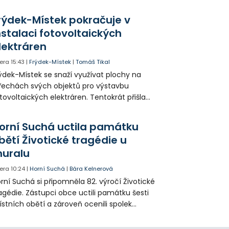
icích, kde nezbývá místo pro průjezd IZS.
tuace se teď řeší v jednom vnitrobloku, kde
rýdek-Místek pokračuje v
 někteří obyvatelé rozhodli sepsat petici.
nstalaci fotovoltaických
lektráren
era
15:43
|
Frýdek-Místek
|
Tomáš Tikal
ýdek-Místek se snaží využívat plochy na
řechách svých objektů pro výstavbu
tovoltaických elektráren. Tentokrát přišla
da na 11. Základní školu ve Frýdku.
orní Suchá uctila památku
bětí Životické tragédie u
uralu
era
10:24
|
Horní Suchá
|
Bára Kelnerová
rní Suchá si připomněla 82. výročí Životické
agédie. Zástupci obce uctili památku šesti
stních obětí a zároveň ocenili spolek
votice Sobě za zpřístupnění informací o
agédii prostřednictvím QR kódů u