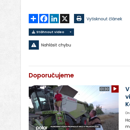
Sdílet
Facebook
LinkedIn
X
Vytisknout článek
Stáhnout video
Nahlásit chybu
Doporučujeme
V
01:30
v
K
Dn
Ha
ma