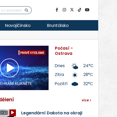
Novojičínsko
Bruntálsko
Počasí -
Ostrava
Dnes
24°C
Přehrát
Zítra
28°C
Pozítří
32°C
video
dělení
více
Legendární Dakota na okraji
01:32