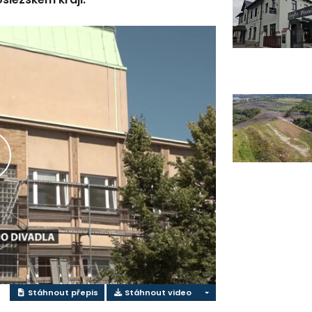
řehrát
ideo
Stáhnout přepis
Stáhnout video