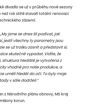
ské divadlo se už v průběhu nové sezony
ež rok stihli stavaři totální renovaci
o technického zázemí.
„My jsme se dnes šli podívat, jak
, jestli všechny ty parametry jsou
ie se už trošku zasnít a představit si,
ěsíce skutečně vypadat. Vidíte, že
ě, struktura hlediště je vytvořena z
gicky vhodné pro naše produkce, a
épe uměli hledět do očí. To byly moje
tady v sále dodrželi.“
ván z Národního plánu obnovy, MS kraj
miliony korun.