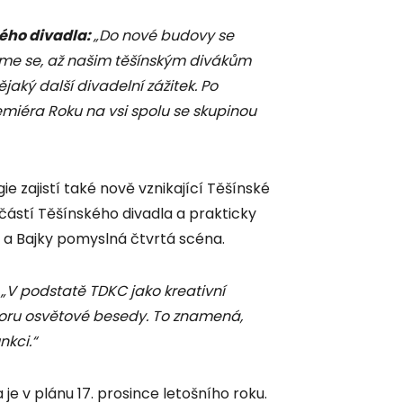
kého divadla:
„Do nové budovy se
íme se, až našim těšínským divákům
ký další divadelní zážitek. Po
miéra Roku na vsi spolu se skupinou
ie zajistí také nově vznikající Těšínské
částí Těšínského divadla a prakticky
 a Bajky pomyslná čtvrtá scéna.
„V podstatě TDKC jako kreativní
toru osvětové besedy. To znamená,
nkci.“
je v plánu 17. prosince letošního roku.