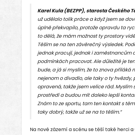
Karel Kula (BEZPP), starosta Českého T
už udělalo tolik práce a když jsem se dově
úplně překvapilo, protože opravdu ta rych
to dělá, že mám možnost ty prostory vidě
Těším se na ten závěrečný výsledek. Podě
jednak pracují, jednak i zaměstnancům di
podmínkách pracovat. Ale důležité je ten
bude, a já si myslím, že to znova přiláká 
nejenom o divadlo, ale taky o ty hvězdy,
opravená, takže jsem velice rád. Myslím si, 
prostředí a budou mít daleko lepší kontakt
Znám to ze sportu, tam ten kontakt s těmi 
taky dobrý, takže už se na to těším.“
Na nové zázemí a scénu se těší také herci a