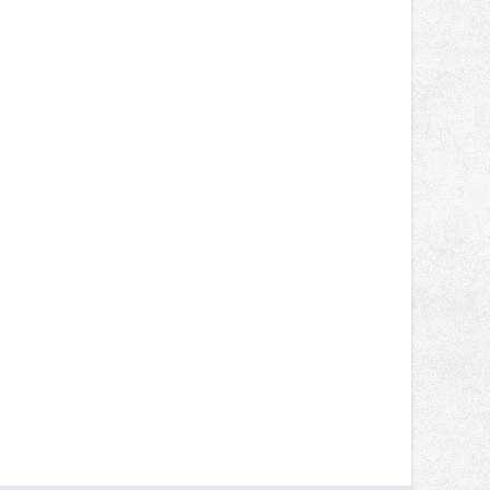
nepotkají.