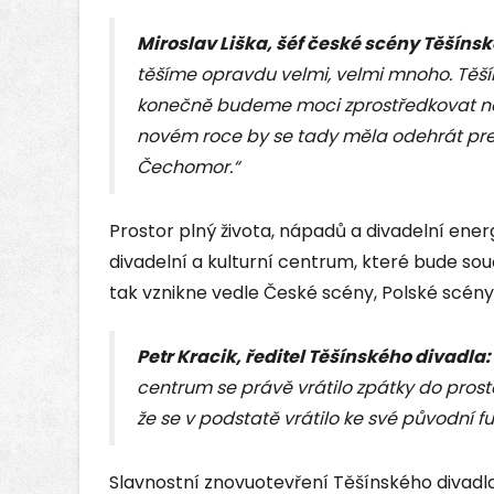
Miroslav Liška, šéf české scény Těšíns
těšíme opravdu velmi, velmi mnoho. Těš
konečně budeme moci zprostředkovat něja
novém roce by se tady měla odehrát pre
Čechomor.“
Prostor plný života, nápadů a divadelní energ
divadelní a kulturní centrum, které bude sou
tak vznikne vedle České scény, Polské scény
Petr Kracik, ředitel Těšínského divadla:
centrum se právě vrátilo zpátky do pros
že se v podstatě vrátilo ke své původní fu
Slavnostní znovuotevření Těšínského divadla 