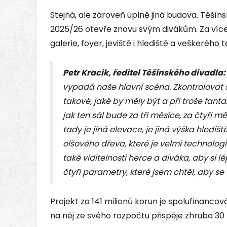
Stejná, ale zároveň úplně jiná budova. Těšín
2025/26 otevře znovu svým divákům. Za více n
galerie, foyer, jeviště i hlediště a veškeréh
Petr Kracik, ředitel Těšínského divadla:
vypadá naše hlavní scéna. Zkontrolovat si
takové, jaké by měly být a při troše fantaz
jak ten sál bude za tři měsíce, za čtyři m
tady je jiná elevace, je jiná výška hledišt
olšového dřeva, které je velmi technolo
také viditelnosti herce a diváka, aby si l
čtyři parametry, které jsem chtěl, aby se 
Projekt za 141 milionů korun je spolufinanco
na něj ze svého rozpočtu přispěje zhruba 30 