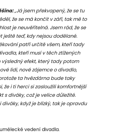
ěšína:
„Já jsem překvapený, že se tu
děl, že se má končit v září, tak mě to
lost je neuvěřitelná. Jsem rád, že se
t ještě teď, kdy nejsou dodělané.
kování patří určitě všem, kteří tady
vadla, kteří musí v těch ztížených
 výsledný efekt, který tady potom
nové lidi, nové zájemce o divadlo,
 protože ta hvězdárna bude taky
že i ti herci si zasloužili komfortnější
 s diváky, což je velice důležité.
diváky, když je blízký, tak je opravdu
 umělecké vedení divadla.