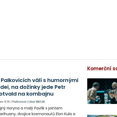
Komerční s
 Palkovicích válí s humornými
idei, na dožínky jede Petr
otvald na kombajnu
es
9:16
|
Palkovice
|
Libor Běčák
jný Horyna a malý Pavlík s jointem
rihuany, dvojice kosmonautů Elon Kula a