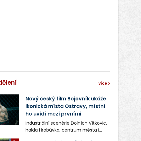
dělení
více
Nový český film Bojovník ukáže
ikonická místa Ostravy, místní
ho uvidí mezi prvními
Industriální scenérie Dolních Vítkovic,
halda Hrabůvka, centrum města i
další ikonická místa Ostravy se objeví