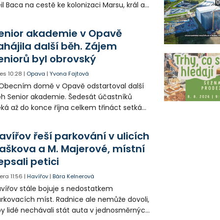
0
il Baca na cestě ke kolonizaci Marsu, král a
šek a mnoho dalších postav už při
opagaci Palkovic ztvárnili starosta Radim
enior akademie v Opavě
ča a místostarosta David Kula.
ahájila další běh. Zájem
eniorů byl obrovský
es
10:28
|
Opava
|
Yvona Fajtová
Obecním domě v Opavě odstartoval další
h Senior akademie. Šedesát účastníků
ká až do konce října celkem třináct setkání
ných odborných přednášek i poznávání
sta. Na závěr převezmou úspěšní
avířov řeší parkování v ulicích
solventi certifikáty o absolvování studia a
aškova a M. Majerové, místní
obné dárky.
epsali petici
era
11:56
|
Havířov
|
Bára Kelnerová
vířov stále bojuje s nedostatkem
rkovacích míst. Radnice ale nemůže dovoli,
y lidé nechávali stát auta v jednosměrných