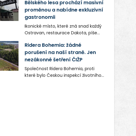
Bělského lesa prochází masivní
proměnou a nabídne exkluzivní
gastronomii
Ikonické místo, které zná snad každý
Ostravan, restaurace Dakota, píše
novou kapitolu. Silná mateřská
Ridera Bohemia: žádné
společnost Dang Investment Group
porušení na naší straně. Jen
s.r.o. investuje do projektu přes 50
nezákonné šetření ČIŽP
milionů korun. Cílem je přinést
Ostravě dva špičkové gastronomické
Společnost Ridera Bohemia, proti
koncepty, které v regionu dosud
které bylo Českou inspekcí životního
chyběly, luxusní středomořskou
prostředí (ČIŽP) čtyři roky vedeno
kuchyni a autentickou asijskou
vykonstruované řízení, při realizaci
gastronomii.
OVS na heřmanické haldě
postupovala v souladu se zákonem a
zadáním státního podniku DIAMO a v
této souvislosti nelze hovořit o
žádném odpadu. Ridera od počátku
označovala řízení ČIŽP za nezákonné
a domáhala se práva na spravedlivý