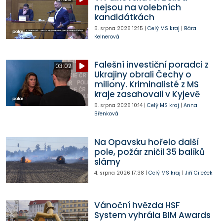
nejsou na volebních
kandidátkách
5. srpna 2026
12:15
|
Celý MS kraj
|
Bára
Kelnerová
Falešní investiční poradci z
03:02
Ukrajiny obrali Čechy o
miliony. Kriminalisté z MS
kraje zasahovali v Kyjevě
5. srpna 2026
10:14
|
Celý MS kraj
|
Anna
Břenková
Na Opavsku hořelo další
pole, požár zničil 35 balíků
slámy
4. srpna 2026
17:38
|
Celý MS kraj
|
Jiří Cileček
Vánoční hvězda HSF
System vyhrála BIM Awards