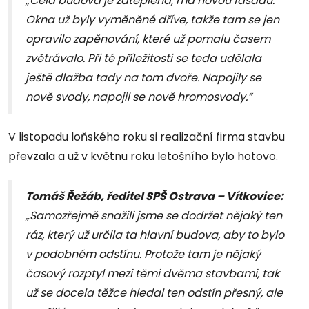
„Celá budova je zateplená, má novou fasádu.
Okna už byly vyměněné dříve, takže tam se jen
opravilo zapěnování, které už pomalu časem
zvětrávalo. Při té příležitosti se teda udělala
ještě dlažba tady na tom dvoře. Napojily se
nově svody, napojil se nově hromosvody.“
V listopadu loňského roku si realizační firma stavbu
převzala a už v květnu roku letošního bylo hotovo.
Tomáš Řežáb, ředitel SPŠ Ostrava – Vítkovice:
„Samozřejmě snažili jsme se dodržet nějaký ten
ráz, který už určila ta hlavní budova, aby to bylo
v podobném odstínu. Protože tam je nějaký
časový rozptyl mezi těmi dvěma stavbami, tak
už se docela těžce hledal ten odstín přesný, ale