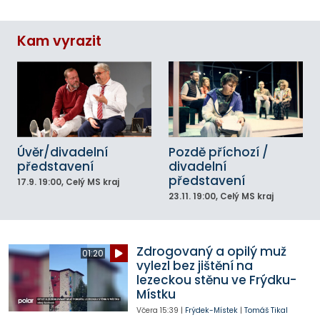
Kam vyrazit
Úvěr/divadelní
Pozdě příchozí /
představení
divadelní
představení
17.9.
19:00
, Celý MS kraj
23.11.
19:00
, Celý MS kraj
Zdrogovaný a opilý muž
01:20
vylezl bez jištění na
lezeckou stěnu ve Frýdku-
Místku
Včera
15:39
|
Frýdek-Místek
|
Tomáš Tikal