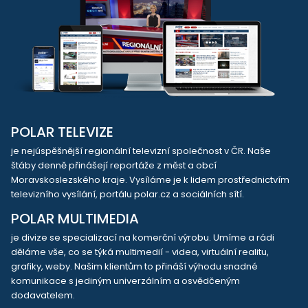
POLAR TELEVIZE
je nejúspěšnější regionální televizní společnost v ČR. Naše
štáby denně přinášejí reportáže z měst a obcí
Moravskoslezského kraje. Vysíláme je k lidem prostřednictvím
televizního vysílání, portálu polar.cz a sociálních sítí.
POLAR MULTIMEDIA
je divize se specializací na komerční výrobu. Umíme a rádi
děláme vše, co se týká multimedií - videa, virtuální realitu,
grafiky, weby. Našim klientům to přináší výhodu snadné
komunikace s jediným univerzálním a osvědčeným
dodavatelem.