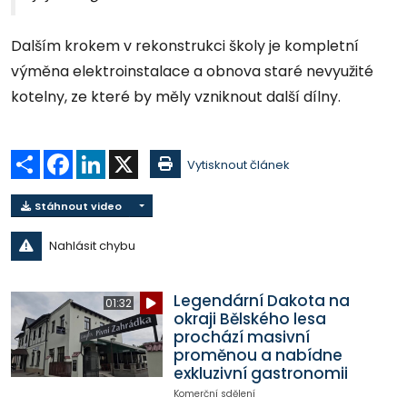
Dalším krokem v rekonstrukci školy je kompletní
výměna elektroinstalace a obnova staré nevyužité
kotelny, ze které by měly vzniknout další dílny.
Sdílet
Facebook
LinkedIn
X
Vytisknout článek
Stáhnout video
Nahlásit chybu
Legendární Dakota na
01:32
okraji Bělského lesa
prochází masivní
proměnou a nabídne
exkluzivní gastronomii
Komerční sdělení