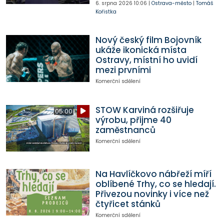
6. srpna 2026
10:06
|
Ostrava-město
|
Tomáš
Kořistka
Nový český film Bojovník
ukáže ikonická místa
Ostravy, místní ho uvidí
mezi prvními
Komerční sdělení
STOW Karviná rozšiřuje
05:00
výrobu, přijme 40
zaměstnanců
Komerční sdělení
Na Havlíčkovo nábřeží míří
oblíbené Trhy, co se hledají.
Přivezou novinky i více než
čtyřicet stánků
Komerční sdělení