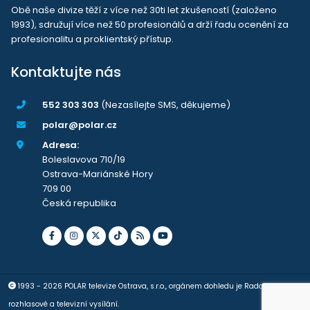
Obě naše divize těží z více než 30ti let zkušeností (založeno
1993), sdružují více než 50 profesionálů a drží řadu ocenění za
profesionalitu a proklientský přístup.
Kontaktujte nás
552 303 303
(Nezasílejte SMS, děkujeme)
polar@polar.cz
Adresa:
Boleslavova 710/19
Ostrava-Mariánské Hory
709 00
Česká republika
1993 - 2026 POLAR televize Ostrava, s.r.o., orgánem dohledu je Rada pro
rozhlasové a televizní vysílání.