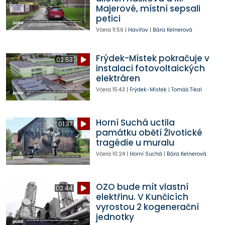
Majerové, místní sepsali
petici
Včera
11:56
|
Havířov
|
Bára Kelnerová
Frýdek-Místek pokračuje v
02:53
instalaci fotovoltaických
elektráren
Včera
15:43
|
Frýdek-Místek
|
Tomáš Tikal
Horní Suchá uctila
01:37
památku obětí Životické
tragédie u muralu
Včera
10:24
|
Horní Suchá
|
Bára Kelnerová
OZO bude mít vlastní
02:44
elektřinu. V Kunčicích
vyrostou 2 kogenerační
jednotky