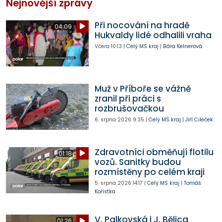
Nejnovější zprávy
Při nocování na hradě
04:09
Hukvaldy lidé odhalili vraha
Včera
10:13
|
Celý MS kraj
|
Bára Kelnerová
Muž v Příboře se vážně
zranil při práci s
rozbrušovačkou
6. srpna 2026
9:35
|
Celý MS kraj
|
Jiří Cileček
Zdravotníci obměňují flotilu
01:18
vozů. Sanitky budou
rozmístěny po celém kraji
5. srpna 2026
14:17
|
Celý MS kraj
|
Tomáš
Kořistka
V. Palkovská i J. Bělica
01:26