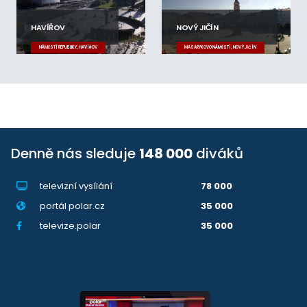
HAVÍŘOV
NOVÝ JIČÍN
NÁMĚSTÍ REPUBLIKY, HAVÍŘOV
MASARYKOVO NÁMĚSTÍ, NOVÝ JIČÍN
Denně nás sleduje
148 000
diváků
televizní vysílání
78 000
portál polar.cz
35 000
televize.polar
35 000