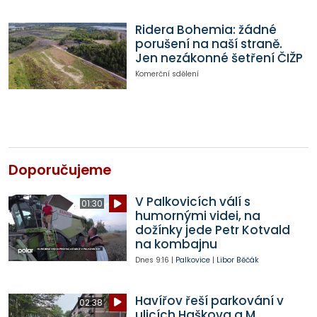
Ridera Bohemia: žádné
porušení na naší straně.
Jen nezákonné šetření ČIŽP
Komerční sdělení
Doporučujeme
V Palkovicích válí s
01:30
humornými videi, na
dožínky jede Petr Kotvald
na kombajnu
Dnes
9:16
|
Palkovice
|
Libor Běčák
Havířov řeší parkování v
02:38
ulicích Haškova a M.