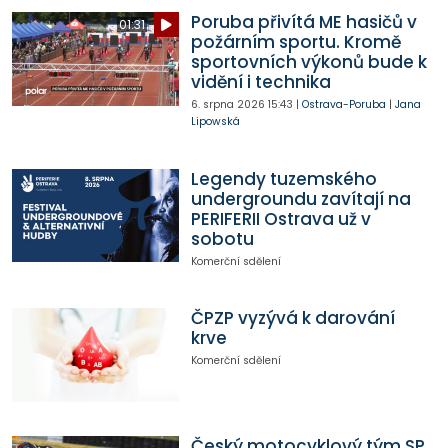
Poruba přivítá ME hasičů v
01:31
požárním sportu. Kromě
sportovních výkonů bude k
vidění i technika
6. srpna 2026
15:43
|
Ostrava-Poruba
|
Jana
Lipowská
Legendy tuzemského
undergroundu zavítají na
PERIFERII Ostrava už v
sobotu
Komerční sdělení
ČPZP vyzývá k darování
krve
Komerční sdělení
Český motocyklový tým SP