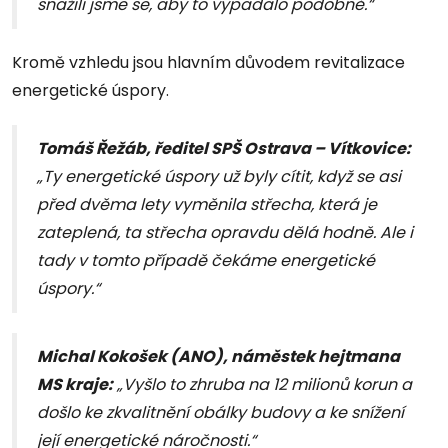
snažili jsme se, aby to vypadalo podobně.“
Kromě vzhledu jsou hlavním důvodem revitalizace
energetické úspory.
Tomáš Řežáb, ředitel SPŠ Ostrava – Vítkovice:
„Ty energetické úspory už byly cítit, když se asi
před dvěma lety vyměnila střecha, která je
zateplená, ta střecha opravdu dělá hodně. Ale i
tady v tomto případě čekáme energetické
úspory.“
Michal Kokošek (ANO), náměstek hejtmana
MS kraje:
„Vyšlo to zhruba na 12 milionů korun a
došlo ke zkvalitnění obálky budovy a ke snížení
její energetické náročnosti.“