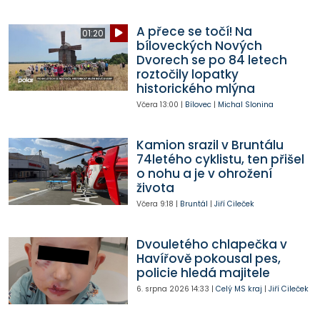
A přece se točí! Na
01:20
bíloveckých Nových
Dvorech se po 84 letech
roztočily lopatky
historického mlýna
Včera
13:00
|
Bílovec
|
Michal Slonina
Kamion srazil v Bruntálu
74letého cyklistu, ten přišel
o nohu a je v ohrožení
života
Včera
9:18
|
Bruntál
|
Jiří Cileček
Dvouletého chlapečka v
Havířově pokousal pes,
policie hledá majitele
6. srpna 2026
14:33
|
Celý MS kraj
|
Jiří Cileček