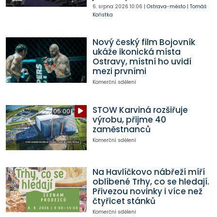
6. srpna 2026
10:06
|
Ostrava-město
|
Tomáš
Kořistka
Nový český film Bojovník
ukáže ikonická místa
Ostravy, místní ho uvidí
mezi prvními
Komerční sdělení
STOW Karviná rozšiřuje
05:00
výrobu, přijme 40
zaměstnanců
Komerční sdělení
Na Havlíčkovo nábřeží míří
oblíbené Trhy, co se hledají.
Přivezou novinky i více než
čtyřicet stánků
Komerční sdělení