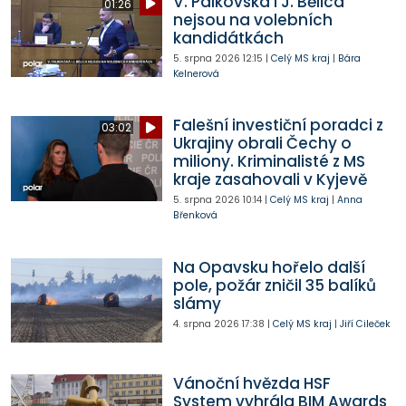
V. Palkovská i J. Bělica
01:26
nejsou na volebních
kandidátkách
5. srpna 2026
12:15
|
Celý MS kraj
|
Bára
Kelnerová
Falešní investiční poradci z
03:02
Ukrajiny obrali Čechy o
miliony. Kriminalisté z MS
kraje zasahovali v Kyjevě
5. srpna 2026
10:14
|
Celý MS kraj
|
Anna
Břenková
Na Opavsku hořelo další
pole, požár zničil 35 balíků
slámy
4. srpna 2026
17:38
|
Celý MS kraj
|
Jiří Cileček
Vánoční hvězda HSF
System vyhrála BIM Awards