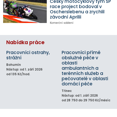
Český motocyklový tým SP
race project bodoval v
Oscherslebenu a zrychlil
závodní Aprilii
Komerční sdělení
Nabídka práce
Pracovníci ostrahy,
Pracovníci přímé
strážní
obslužné péče v
oblasti
Bohumín
ambulantních a
Nástup: od 1. září 2026
terénních služeb a
od 135 Kč/hod.
pečovatelé v oblasti
domácí péče
Třinec
Nástup: od 1. září 2026
od 28 750 do 29 750 Kč/měsíc