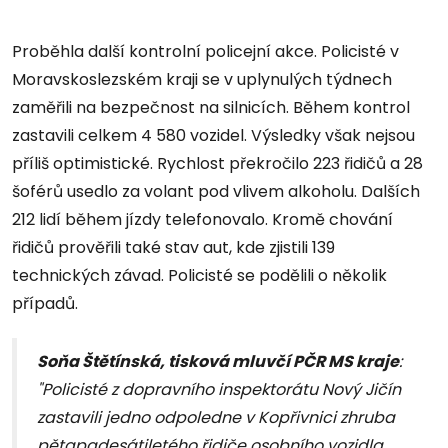
Proběhla další kontrolní policejní akce. Policisté v
Moravskoslezském kraji se v uplynulých týdnech
zaměřili na bezpečnost na silnicích. Během kontrol
zastavili celkem 4 580 vozidel. Výsledky však nejsou
příliš optimistické. Rychlost překročilo 223 řidičů a 28
šoférů usedlo za volant pod vlivem alkoholu. Dalších
212 lidí během jízdy telefonovalo. Kromě chování
řidičů prověřili také stav aut, kde zjistili 139
technických závad. Policisté se podělili o několik
případů.
Soňa Štětínská, tisková mluvčí PČR MS kraje
:
"Policisté z dopravního inspektorátu Nový Jičín
zastavili jedno odpoledne v Kopřivnici zhruba
pětapadesátiletého řidiče osobního vozidla.