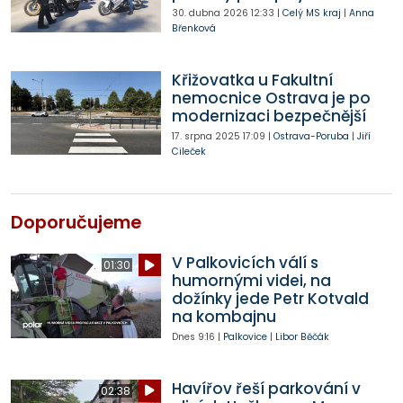
30. dubna 2026
12:33
|
Celý MS kraj
|
Anna
Břenková
Křižovatka u Fakultní
nemocnice Ostrava je po
modernizaci bezpečnější
17. srpna 2025
17:09
|
Ostrava-Poruba
|
Jiří
Cileček
Doporučujeme
V Palkovicích válí s
01:30
humornými videi, na
dožínky jede Petr Kotvald
na kombajnu
Dnes
9:16
|
Palkovice
|
Libor Běčák
Havířov řeší parkování v
02:38