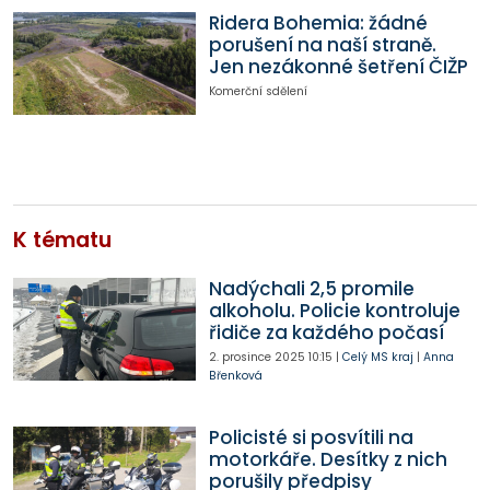
Ridera Bohemia: žádné
porušení na naší straně.
Jen nezákonné šetření ČIŽP
Komerční sdělení
K tématu
Nadýchali 2,5 promile
alkoholu. Policie kontroluje
řidiče za každého počasí
2. prosince 2025
10:15
|
Celý MS kraj
|
Anna
Břenková
Policisté si posvítili na
motorkáře. Desítky z nich
porušily předpisy