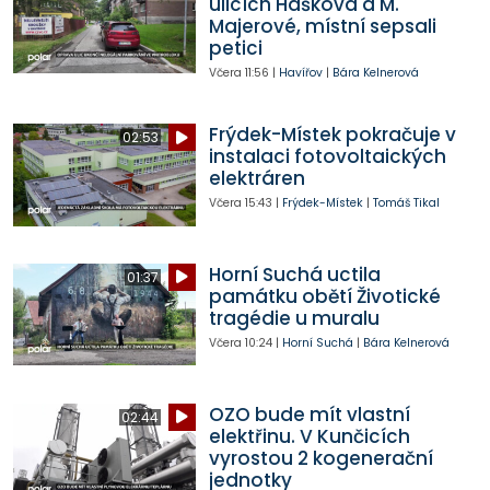
ulicích Haškova a M.
Majerové, místní sepsali
petici
Včera
11:56
|
Havířov
|
Bára Kelnerová
Frýdek-Místek pokračuje v
02:53
instalaci fotovoltaických
elektráren
Včera
15:43
|
Frýdek-Místek
|
Tomáš Tikal
Horní Suchá uctila
01:37
památku obětí Životické
tragédie u muralu
Včera
10:24
|
Horní Suchá
|
Bára Kelnerová
OZO bude mít vlastní
02:44
elektřinu. V Kunčicích
vyrostou 2 kogenerační
jednotky