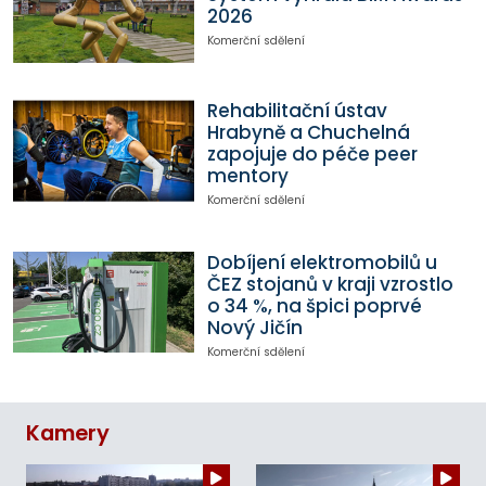
2026
Komerční sdělení
Rehabilitační ústav
Hrabyně a Chuchelná
zapojuje do péče peer
mentory
Komerční sdělení
Dobíjení elektromobilů u
ČEZ stojanů v kraji vzrostlo
o 34 %, na špici poprvé
Nový Jičín
Komerční sdělení
Kamery