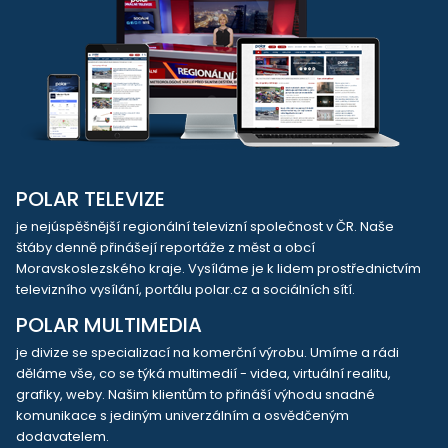
POLAR TELEVIZE
je nejúspěšnější regionální televizní společnost v ČR. Naše
štáby denně přinášejí reportáže z měst a obcí
Moravskoslezského kraje. Vysíláme je k lidem prostřednictvím
televizního vysílání, portálu polar.cz a sociálních sítí.
POLAR MULTIMEDIA
je divize se specializací na komerční výrobu. Umíme a rádi
děláme vše, co se týká multimedií - videa, virtuální realitu,
grafiky, weby. Našim klientům to přináší výhodu snadné
komunikace s jediným univerzálním a osvědčeným
dodavatelem.