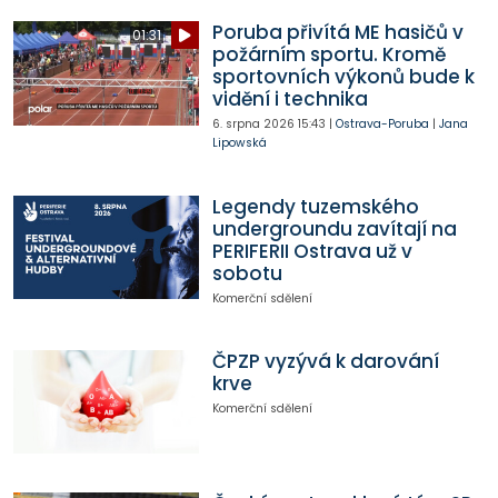
Poruba přivítá ME hasičů v
01:31
požárním sportu. Kromě
sportovních výkonů bude k
vidění i technika
6. srpna 2026
15:43
|
Ostrava-Poruba
|
Jana
Lipowská
Legendy tuzemského
undergroundu zavítají na
PERIFERII Ostrava už v
sobotu
Komerční sdělení
ČPZP vyzývá k darování
krve
Komerční sdělení