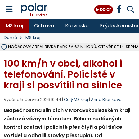
MS kraj
Ostrava
Karvinsko
Frýdeckomíste
Domů
MS kraj
VOLNOČASOVÝ AREÁL RIVKA PARK ZA 62 MILIONŮ, OTEVŘE SE 14. SRPNA
NA SLEZSKÉ HARTĚ PŘIBYLO SINIC, VODA MÁ HORŠÍ KVALITU, HYGIENI
ÚOHS DAL ZÁTORU POKUTU 100 000 ZA CHYBY V ZAKÁZCE NA OBN
AREÁL LODIČEK V KARVINÉ SE PŘIPRAVUJE NA VELKOU REKONSTRUKC
KARVINÁ ZNÁ BUDOUCÍ PODOBU AREÁLU LODIČKY V PARKU BOŽEN
CYKLISTU (74) SRAZIL V BRUNTÁLU KAMION, JE V OHROŽENÍ ŽIVOTA,
POLICIE HLEDÁ PŘÍPADNÉ SVĚDKY, KTEŘÍ POMŮŽOU OBJASNIT PRŮ
RADNÍ OSTRAVY A POSLANKYNĚ A. HOFFMANNOVÁ ZA PIRÁTY PODA
NA POSTUP MINISTERSTVA ŽIVOTNÍHO PROSTŘEDÍ V KAUZE HALDY 
MUŽ V PŘÍBOŘE SE VÁŽNĚ ZRANIL PŘI PRÁCI S ROZBRUŠOVAČKOU, I
SLEZSKÁ OSTRAVA PŘIPRAVUJE PROJEKTOVOU DOKUMENTACI PRO 
PODEZŘELÝ BALÍČEK ZASTAVIL PROVOZ NA NÁDRAŽÍ VE F-M, ČEKÁ 
CHLAPEČKA (2) V HAVÍŘOVĚ POKOUSAL PES, POLICIE HLEDÁ MAJITEL
MS KRAJ VYBUDUJE ZA 40 MILIONŮ V JABLUNKOVĚ NOVÝ MOST PŘES O
FOTBALISTA LAURI LAINE SE VRACÍ Z BANÍKU OSTRAVA NA PŮL ROK
100 km/h v obci, alkohol i
telefonování. Policisté v
kraji si posvítili na silnice
Vydáno 5. června 2026 10:44 |
Celý MS kraj
|
Anna Břenková
Bezpečnost na silnicích v Moravskoslezském kraji
zůstává vážným tématem. Během nedávných
kontrol zastavili policisté přes čtyři a půl tisíce
vozidel a odhalili stovky přestupků. Od