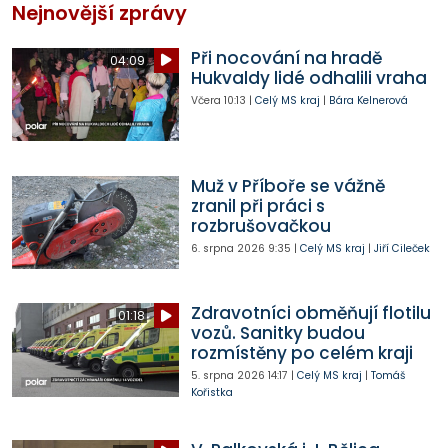
Nejnovější zprávy
Při nocování na hradě
04:09
Hukvaldy lidé odhalili vraha
Včera
10:13
|
Celý MS kraj
|
Bára Kelnerová
Muž v Příboře se vážně
zranil při práci s
rozbrušovačkou
6. srpna 2026
9:35
|
Celý MS kraj
|
Jiří Cileček
Zdravotníci obměňují flotilu
01:18
vozů. Sanitky budou
rozmístěny po celém kraji
5. srpna 2026
14:17
|
Celý MS kraj
|
Tomáš
Kořistka