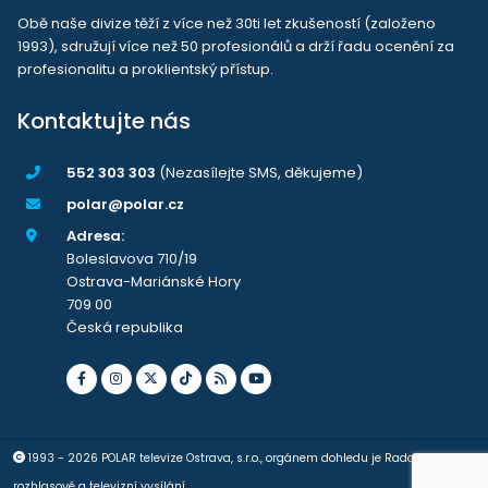
Obě naše divize těží z více než 30ti let zkušeností (založeno
1993), sdružují více než 50 profesionálů a drží řadu ocenění za
profesionalitu a proklientský přístup.
Kontaktujte nás
552 303 303
(Nezasílejte SMS, děkujeme)
polar@polar.cz
Adresa:
Boleslavova 710/19
Ostrava-Mariánské Hory
709 00
Česká republika
1993 - 2026 POLAR televize Ostrava, s.r.o., orgánem dohledu je Rada pro
rozhlasové a televizní vysílání.