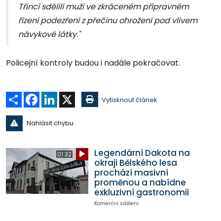
Třinci sdělili muži ve zkráceném přípravném
řízení podezření z přečinu ohrožení pod vlivem
návykové látky."
Policejní kontroly budou i nadále pokračovat.
Sdílet
Facebook
LinkedIn
X
Vytisknout článek
Nahlásit chybu
Legendární Dakota na
01:32
okraji Bělského lesa
prochází masivní
proměnou a nabídne
exkluzivní gastronomii
Komerční sdělení