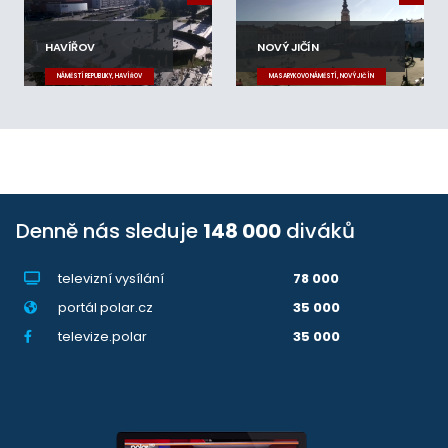
HAVÍŘOV
NOVÝ JIČÍN
NÁMĚSTÍ REPUBLIKY, HAVÍŘOV
MASARYKOVO NÁMĚSTÍ, NOVÝ JIČÍN
Denně nás sleduje
148 000
diváků
televizní vysílání
78 000
portál polar.cz
35 000
televize.polar
35 000