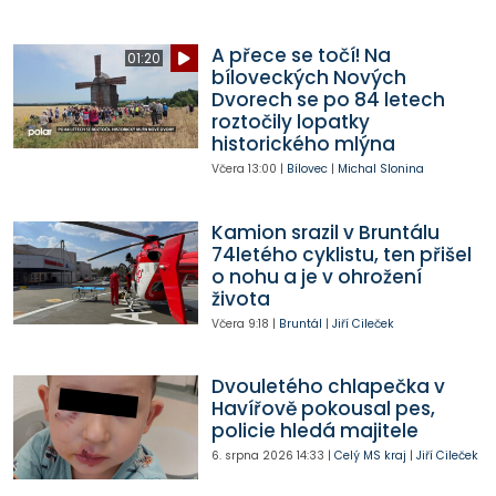
A přece se točí! Na
01:20
bíloveckých Nových
Dvorech se po 84 letech
roztočily lopatky
historického mlýna
Včera
13:00
|
Bílovec
|
Michal Slonina
Kamion srazil v Bruntálu
74letého cyklistu, ten přišel
o nohu a je v ohrožení
života
Včera
9:18
|
Bruntál
|
Jiří Cileček
Dvouletého chlapečka v
Havířově pokousal pes,
policie hledá majitele
6. srpna 2026
14:33
|
Celý MS kraj
|
Jiří Cileček