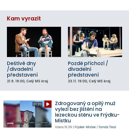
Kam vyrazit
Deštivé dny
Pozdě příchozí /
/divadelní
divadelní
představení
představení
21.9.
19:00
, Celý MS kraj
23.11.
19:00
, Celý MS kraj
Zdrogovaný a opilý muž
01:20
vylezl bez jištění na
lezeckou stěnu ve Frýdku-
Místku
Včera
15:39
|
Frýdek-Místek
|
Tomáš Tikal