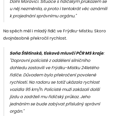
Dolní Moravici. Situace s řidičským průkazem se
u něj nezměnila, a proto i tentokrát věc oznámili
k projednání správnímu orgánu."
Na spěch měl i mladý řidič ve Frýdku-Místku. Skoro
dvojnásobně překročil rychlost.
Soňa Štětínská, tisková mluvčí PČR MS kraje
:
"Dopravní policisté z oddělení silničního
dohledu zastavili ve Frýdku-Místku 24letého
řidiče. Důvodem bylo překročení povolené
rychlosti. Na radaru se totiž ukázala rychlost
vozidla 95 km/h. Policisté muži zakázali další
jízdu a zadrželi mu řidičský průkaz. Jeho
jednáním se bude zabývat příslušný správní
orgán."