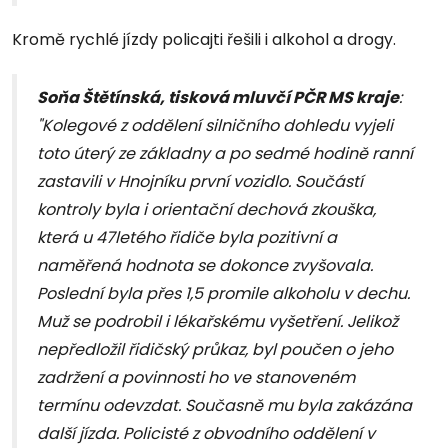
Kromě rychlé jízdy policajti řešili i alkohol a drogy.
Soňa Štětínská, tisková mluvčí PČR MS kraje
:
"Kolegové z oddělení silničního dohledu vyjeli
toto úterý ze základny a po sedmé hodině ranní
zastavili v Hnojníku první vozidlo. Součástí
kontroly byla i orientační dechová zkouška,
která u 47letého řidiče byla pozitivní a
naměřená hodnota se dokonce zvyšovala.
Poslední byla přes 1,5 promile alkoholu v dechu.
Muž se podrobil i lékařskému vyšetření. Jelikož
nepředložil řidičský průkaz, byl poučen o jeho
zadržení a povinnosti ho ve stanoveném
termínu odevzdat. Současně mu byla zakázána
další jízda. Policisté z obvodního oddělení v