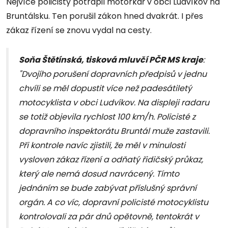
Nejvíce policisty potrápil motorkář v obci Ludvíkov na
Bruntálsku. Ten porušil zákon hned dvakrát. I přes
zákaz řízení se znovu vydal na cesty.
Soňa Štětínská, tisková mluvčí PČR MS kraje
:
"Dvojího porušení dopravních předpisů v jednu
chvíli se měl dopustit více než padesátiletý
motocyklista v obci Ludvíkov. Na displeji radaru
se totiž objevila rychlost 100 km/h. Policisté z
dopravního inspektorátu Bruntál muže zastavili.
Při kontrole navíc zjistili, že měl v minulosti
vysloven zákaz řízení a odňatý řidičský průkaz,
který ale nemá dosud navrácený. Tímto
jednáním se bude zabývat příslušný správní
orgán. A co víc, dopravní policisté motocyklistu
kontrolovali za pár dnů opětovně, tentokrát v