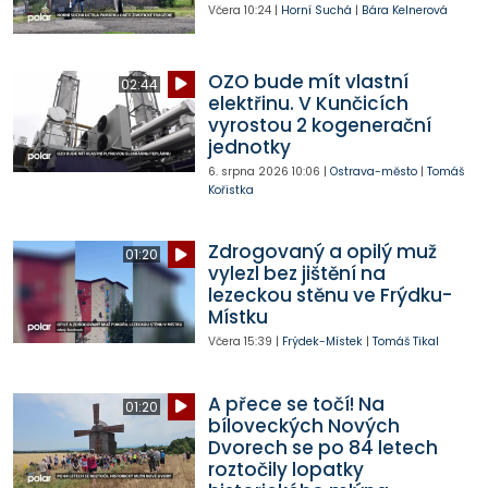
Včera
10:24
|
Horní Suchá
|
Bára Kelnerová
OZO bude mít vlastní
02:44
elektřinu. V Kunčicích
vyrostou 2 kogenerační
jednotky
6. srpna 2026
10:06
|
Ostrava-město
|
Tomáš
Kořistka
Zdrogovaný a opilý muž
01:20
vylezl bez jištění na
lezeckou stěnu ve Frýdku-
Místku
Včera
15:39
|
Frýdek-Místek
|
Tomáš Tikal
A přece se točí! Na
01:20
bíloveckých Nových
Dvorech se po 84 letech
roztočily lopatky