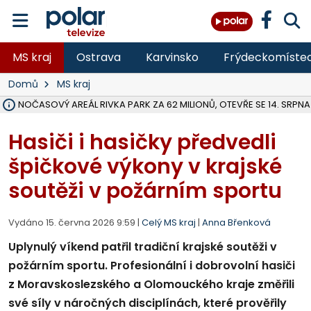
MS kraj
Ostrava
Karvinsko
Frýdeckomíste
Domů
MS kraj
VOLNOČASOVÝ AREÁL RIVKA PARK ZA 62 MILIONŮ, OTEVŘE SE 14. SRPNA
NA SLEZSKÉ HARTĚ PŘIBYLO SINIC, VODA MÁ HORŠÍ KVALITU, HYGIENI
ÚOHS DAL ZÁTORU POKUTU 100 000 ZA CHYBY V ZAKÁZCE NA OBN
AREÁL LODIČEK V KARVINÉ SE PŘIPRAVUJE NA VELKOU REKONSTRUKC
KARVINÁ ZNÁ BUDOUCÍ PODOBU AREÁLU LODIČKY V PARKU BOŽEN
CYKLISTU (74) SRAZIL V BRUNTÁLU KAMION, JE V OHROŽENÍ ŽIVOTA,
POLICIE HLEDÁ PŘÍPADNÉ SVĚDKY, KTEŘÍ POMŮŽOU OBJASNIT PRŮ
RADNÍ OSTRAVY A POSLANKYNĚ A. HOFFMANNOVÁ ZA PIRÁTY PODA
NA POSTUP MINISTERSTVA ŽIVOTNÍHO PROSTŘEDÍ V KAUZE HALDY 
MUŽ V PŘÍBOŘE SE VÁŽNĚ ZRANIL PŘI PRÁCI S ROZBRUŠOVAČKOU, I
SLEZSKÁ OSTRAVA PŘIPRAVUJE PROJEKTOVOU DOKUMENTACI PRO 
PODEZŘELÝ BALÍČEK ZASTAVIL PROVOZ NA NÁDRAŽÍ VE F-M, ČEKÁ 
CHLAPEČKA (2) V HAVÍŘOVĚ POKOUSAL PES, POLICIE HLEDÁ MAJITEL
MS KRAJ VYBUDUJE ZA 40 MILIONŮ V JABLUNKOVĚ NOVÝ MOST PŘES O
FOTBALISTA LAURI LAINE SE VRACÍ Z BANÍKU OSTRAVA NA PŮL ROK
Hasiči i hasičky předvedli
špičkové výkony v krajské
soutěži v požárním sportu
Vydáno 15. června 2026 9:59 |
Celý MS kraj
|
Anna Břenková
Uplynulý víkend patřil tradiční krajské soutěži v
požárním sportu. Profesionální i dobrovolní hasiči
z Moravskoslezského a Olomouckého kraje změřili
své síly v náročných disciplínách, které prověřily