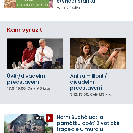
čtyřicet stánků
Komerční sdělení
Kam vyrazit
Úvěr/divadelní
Ani za milion! /
představení
divadelní
představení
17.9.
19:00
, Celý MS kraj
9.12.
19:00
, Celý MS kraj
Horní Suchá uctila
01:37
památku obětí Životické
tragédie u muralu