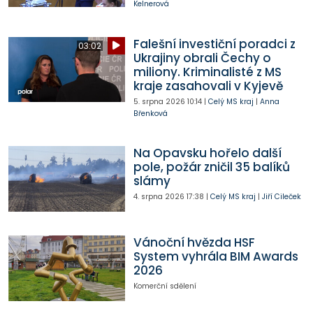
Kelnerová
Falešní investiční poradci z
03:02
Ukrajiny obrali Čechy o
miliony. Kriminalisté z MS
kraje zasahovali v Kyjevě
5. srpna 2026
10:14
|
Celý MS kraj
|
Anna
Břenková
Na Opavsku hořelo další
pole, požár zničil 35 balíků
slámy
4. srpna 2026
17:38
|
Celý MS kraj
|
Jiří Cileček
Vánoční hvězda HSF
System vyhrála BIM Awards
2026
Komerční sdělení