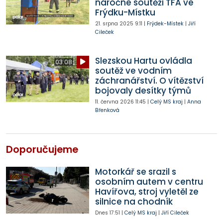
náročné soutěži TFA ve
Frýdku-Místku
21. srpna 2025
9:11
|
Frýdek-Místek
|
Jiří
Cileček
Slezskou Hartu ovládla
03:08
soutěž ve vodním
záchranářství. O vítězství
bojovaly desítky týmů
11. června 2026
11:45
|
Celý MS kraj
|
Anna
Břenková
Doporučujeme
Motorkář se srazil s
osobním autem v centru
Havířova, stroj vyletěl ze
silnice na chodník
Dnes
17:51
|
Celý MS kraj
|
Jiří Cileček