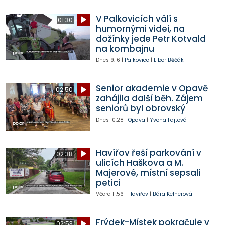
V Palkovicích válí s
01:30
humornými videi, na
dožínky jede Petr Kotvald
na kombajnu
Dnes
9:16
|
Palkovice
|
Libor Běčák
Senior akademie v Opavě
02:50
zahájila další běh. Zájem
seniorů byl obrovský
Dnes
10:28
|
Opava
|
Yvona Fajtová
Havířov řeší parkování v
02:38
ulicích Haškova a M.
Majerové, místní sepsali
petici
Včera
11:56
|
Havířov
|
Bára Kelnerová
Frýdek-Místek pokračuje v
02:53