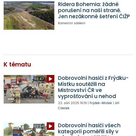
Ridera Bohemia: žádné
porušení na naší straně.
Jen nezákonné šetření ČIŽP
Komerční sdělení
K tématu
Dobrovolní hasiči z Frýdku-
03:47
Místku soutěžili na
Mistrovství ČR ve
vyprošťování u nehod
22. září 2025
16:19
|
Frýdek-Místek
|
Jiří
Cileček
Dobrovolní hasiči všech
02:34
kategorií poměřili síly v