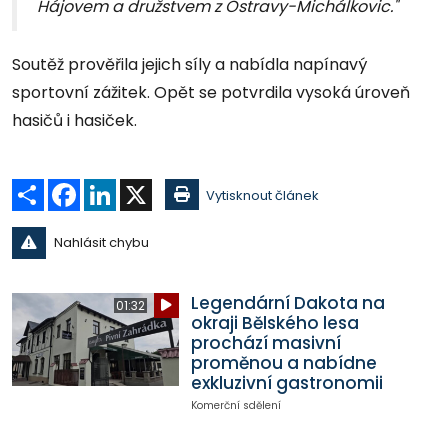
Hájovem a družstvem z Ostravy-Michálkovic."
Soutěž prověřila jejich síly a nabídla napínavý
sportovní zážitek. Opět se potvrdila vysoká úroveň
hasičů i hasiček.
Sdílet
Facebook
LinkedIn
X
Vytisknout článek
Nahlásit chybu
Legendární Dakota na
01:32
okraji Bělského lesa
prochází masivní
proměnou a nabídne
exkluzivní gastronomii
Komerční sdělení