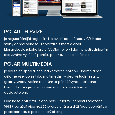
POLAR TELEVIZE
je nejúspěšnější regionální televizní společnost v ČR. Naše
štáby denně přinášejí reportáže z měst a obcí
Moravskoslezského kraje. Vysíláme je k lidem prostřednictvím
televizního vysílání, portálu polar.cz a sociálních sítí.
POLAR MULTIMEDIA
je divize se specializací na komerční výrobu. Umíme a rádi
děláme vše, co se týká multimedií - videa, virtuální realitu,
grafiky, weby. Našim klientům to přináší výhodu snadné
komunikace s jediným univerzálním a osvědčeným
dodavatelem.
Obě naše divize těží z více než 30ti let zkušeností (založeno
1993), sdružují více než 50 profesionálů a drží řadu ocenění za
profesionalitu a proklientský přístup.