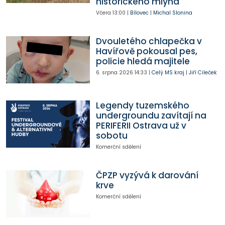
historického mlýna
Včera
13:00
|
Bílovec
|
Michal Slonina
Dvouletého chlapečka v
Havířově pokousal pes,
policie hledá majitele
6. srpna 2026
14:33
|
Celý MS kraj
|
Jiří Cileček
Legendy tuzemského
undergroundu zavítají na
PERIFERII Ostrava už v
sobotu
Komerční sdělení
ČPZP vyzývá k darování
krve
Komerční sdělení