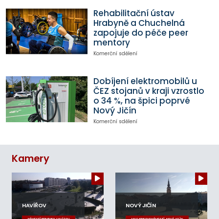
Rehabilitační ústav
Hrabyně a Chuchelná
zapojuje do péče peer
mentory
Komerční sdělení
Dobíjení elektromobilů u
ČEZ stojanů v kraji vzrostlo
o 34 %, na špici poprvé
Nový Jičín
Komerční sdělení
Kamery
HAVÍŘOV
NOVÝ JIČÍN