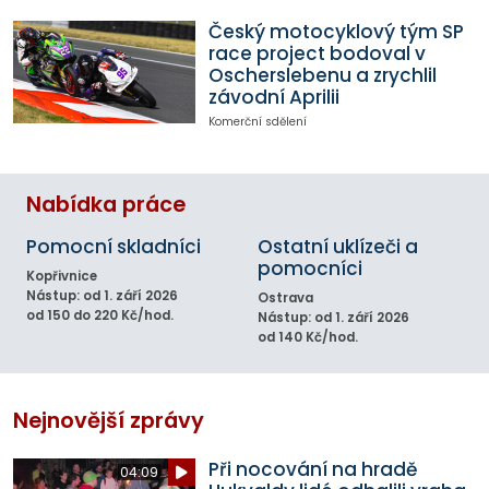
Český motocyklový tým SP
race project bodoval v
Oscherslebenu a zrychlil
závodní Aprilii
Komerční sdělení
Nabídka práce
Pomocní skladníci
Ostatní uklízeči a
pomocníci
Kopřivnice
Nástup: od 1. září 2026
Ostrava
od 150 do 220 Kč/hod.
Nástup: od 1. září 2026
od 140 Kč/hod.
Nejnovější zprávy
Při nocování na hradě
04:09