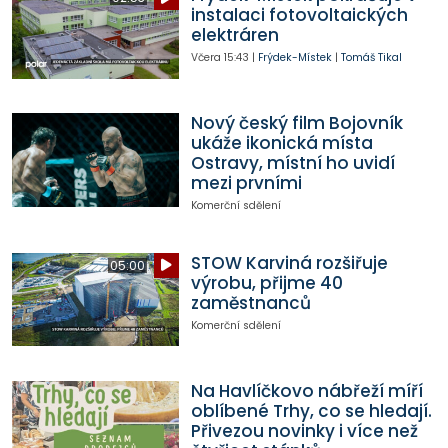
instalaci fotovoltaických
elektráren
Včera
15:43
|
Frýdek-Místek
|
Tomáš Tikal
Nový český film Bojovník
ukáže ikonická místa
Ostravy, místní ho uvidí
mezi prvními
Komerční sdělení
STOW Karviná rozšiřuje
05:00
výrobu, přijme 40
zaměstnanců
Komerční sdělení
Na Havlíčkovo nábřeží míří
oblíbené Trhy, co se hledají.
Přivezou novinky i více než