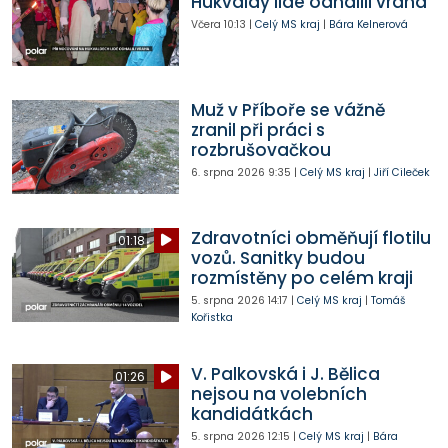
Hukvaldy lidé odhalili vraha
Včera
10:13
|
Celý MS kraj
|
Bára Kelnerová
Muž v Příboře se vážně
zranil při práci s
rozbrušovačkou
6. srpna 2026
9:35
|
Celý MS kraj
|
Jiří Cileček
Zdravotníci obměňují flotilu
01:18
vozů. Sanitky budou
rozmístěny po celém kraji
5. srpna 2026
14:17
|
Celý MS kraj
|
Tomáš
Kořistka
V. Palkovská i J. Bělica
01:26
nejsou na volebních
kandidátkách
5. srpna 2026
12:15
|
Celý MS kraj
|
Bára