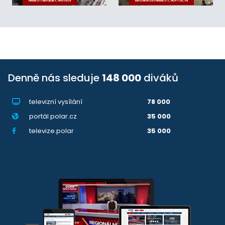
NÁMĚSTÍ REPUBLIKY, HAVÍŘOV
MASARYKOVO NÁMĚSTÍ, NOVÝ JIČÍN
Denně nás sleduje
148 000
diváků
televizní vysílání
78 000
portál polar.cz
35 000
televize.polar
35 000