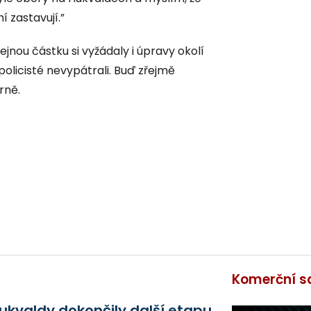
í zastavují.”
ejnou částku si vyžádaly i úpravy okolí
policisté nevypátrali. Buď zřejmě
rně.
Komerční s
ukvaldy dokončily další etapu