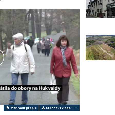
řehrát
ideo
Stáhnout přepis
Stáhnout video