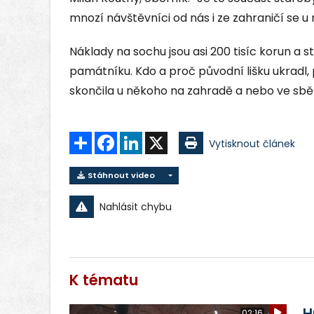
mnozí návštěvníci od nás i ze zahraničí se u n
Náklady na sochu jsou asi 200 tisíc korun a st
památníku. Kdo a proč původní lišku ukradl, 
skončila u někoho na zahradě a nebo ve sbě
Sdílet
Facebook
LinkedIn
X
Vytisknout článek
Stáhnout video
Nahlásit chybu
K tématu
H
02:16