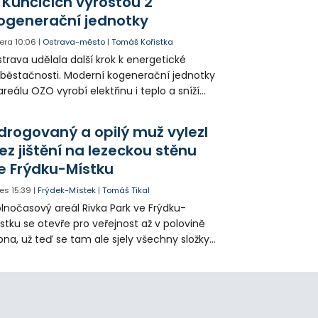
 Kunčicích vyrostou 2
ogenerační jednotky
era
10:06
|
Ostrava-město
|
Tomáš Kořistka
trava udělala další krok k energetické
běstačnosti. Moderní kogenerační jednotky
areálu OZO vyrobí elektřinu i teplo a sníží
klady i emise. Malou elektrárnu postaví
olia přímo v Kunčicích.
drogovaný a opilý muž vylezl
ez jištění na lezeckou stěnu
e Frýdku-Místku
es
15:39
|
Frýdek-Místek
|
Tomáš Tikal
lnočasový areál Rivka Park ve Frýdku-
stku se otevře pro veřejnost až v polovině
pna, už teď se tam ale sjely všechny složky
áchranného systému. Důvodem bylo
iknutí opilého muže pod vlivem drog do
eálu. Vyšplhal na lezeckou stěnu a nemohl
lů.