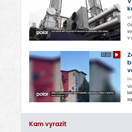
V
k
Vč
Os
so
v 
ná
Ve
Z
01:20
b
v
Dn
Vo
Mí
sr
z
vn
ar
Kam vyrazit
do