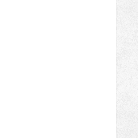
tentokrát nabídnou více než čtyřicet
pečlivě vybraných stánků s kvalitní
gastronomií, farmářskými produkty,
designem i řemeslnou tvorbou.
Návštěvníci se mohou těšit nejen na
oblíbené stálice, ale také na řadu
novinek, které v Ostravě běžně
nepotkají.