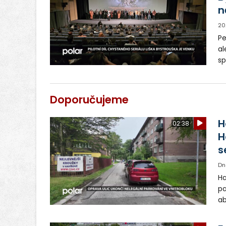
n
20
Pe
al
sp
By
Hu
za
Doporučujeme
úč
H
02:38
H
s
Dn
Ha
pa
ab
ul
Si