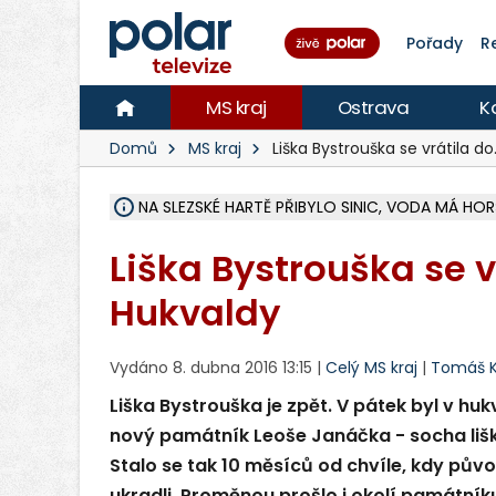
Pořady
R
MS kraj
Ostrava
K
Domů
MS kraj
Liška Bystrouška se vrátila d
NA SLEZSKÉ HARTĚ PŘIBYLO SINIC, VODA MÁ HORŠ
ÚOHS DAL ZÁTORU POKUTU 100 000 ZA CHYBY 
AREÁL LODIČEK V KARVINÉ SE PŘIPRAVUJE NA VE
KARVINÁ ZNÁ BUDOUCÍ PODOBU AREÁLU LODIČ
CYKLISTU (74) SRAZIL V BRUNTÁLU KAMION, JE 
POLICIE HLEDÁ PŘÍPADNÉ SVĚDKY, KTEŘÍ POMŮ
RADNÍ OSTRAVY A POSLANKYNĚ A. HOFFMANNOV
NA POSTUP MINISTERSTVA ŽIVOTNÍHO PROSTŘED
MUŽ V PŘÍBOŘE SE VÁŽNĚ ZRANIL PŘI PRÁCI S 
SLEZSKÁ OSTRAVA PŘIPRAVUJE PROJEKTOVOU D
PODEZŘELÝ BALÍČEK ZASTAVIL PROVOZ NA NÁDRA
CHLAPEČKA (2) V HAVÍŘOVĚ POKOUSAL PES, POLI
MS KRAJ VYBUDUJE ZA 40 MILIONŮ V JABLUNKOVĚ
FOTBALISTA LAURI LAINE SE VRACÍ Z BANÍKU OS
F-M DOKONČIL VOLNOČASOVÝ AREÁL RIVKA PA
Liška Bystrouška se v
Hukvaldy
Vydáno 8. dubna 2016 13:15 |
Celý MS kraj
|
Tomáš K
Liška Bystrouška je zpět. V pátek byl v h
nový památník Leoše Janáčka - socha liš
Stalo se tak 10 měsíců od chvíle, kdy pův
ukradli. Proměnou prošlo i okolí památník