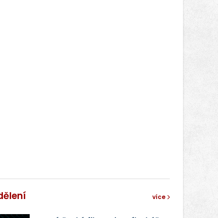
dělení
více