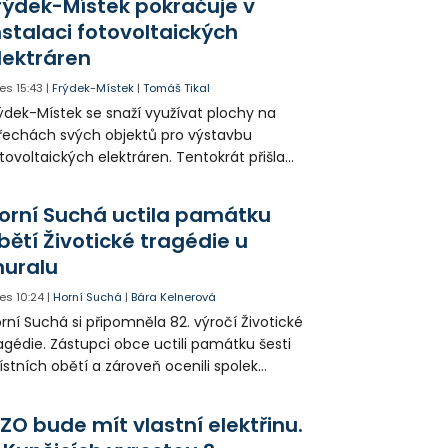
rýdek-Místek pokračuje v
 někteří obyvatelé rozhodli sepsat petici.
nstalaci fotovoltaických
lektráren
es
15:43
|
Frýdek-Místek
|
Tomáš Tikal
ýdek-Místek se snaží využívat plochy na
řechách svých objektů pro výstavbu
tovoltaických elektráren. Tentokrát přišla
da na 11. Základní školu ve Frýdku.
orní Suchá uctila památku
bětí Životické tragédie u
uralu
es
10:24
|
Horní Suchá
|
Bára Kelnerová
rní Suchá si připomněla 82. výročí Životické
agédie. Zástupci obce uctili památku šesti
stních obětí a zároveň ocenili spolek
votice Sobě za zpřístupnění informací o
agédii prostřednictvím QR kódů u
ZO bude mít vlastní elektřinu.
amátníků.