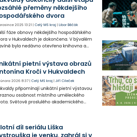
ozsáhlé přeměny někdejšího
ospodářského dvora
 prosince 2025
13:21
|
Celý MS kraj
|
Libor Běčák
lší fáze obnovy někdejšího hospodářského
ora v Hukvaldech je dokončena. V bývalém
0
avíně byla nedávno otevřena knihovna a
ní tam obec zprovoznila obřadní síň a další
ostory využívá umělecká škola.
nikátní pietní výstava obrazů
ntonína Kroči v Hukvaldech
. února 2026
8:37
|
Celý MS kraj
|
Jiří Cileček
kvaldy připomínají unikátní pietní výstavou
ýraznou osobnost místního uměleckého
vota. Světově proslulého akademického
líře Antonína Kroču. Expozice je výjimečná
m, že ji tvoří díla zapůjčená ze soukromých
írek, která nejsou běžně přístupná
ilotní díl seriálu Liška
řejnosti.
ystrouška je venku, zahrál si v