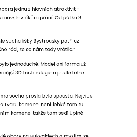
ora jednu z hlavních atraktivit -
la návštěvníkům přání. Od pátku 8.
le socha lišky Bystroušky patří už
ně rádi, že se nám tady vrátila.”
nebylo jednoduché. Model ani forma už
ernější 3D technologie a podle fotek
ma socha prošla byla spousta. Nejvíce
ího tvaru kamene, není lehké tam tu
káním kamene, takže tam sedí úplně
bylé obory na Hukvaldech a myslím, že