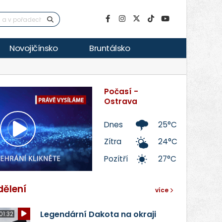
Novojičínsko
Bruntálsko
Počasí -
Ostrava
Dnes
25°C
Přehrát
Zítra
24°C
Pozítří
27°C
video
dělení
více
Legendární Dakota na okraji
01:32