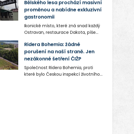
Bělského lesa prochází masivní
proměnou a nabídne exkluzivní
gastronomii
Ikonické místo, které zná snad každý
Ostravan, restaurace Dakota, píše
novou kapitolu. Silná mateřská
Ridera Bohemia: žádné
společnost Dang Investment Group
porušení na naší straně. Jen
s.r.o. investuje do projektu přes 50
nezákonné šetření ČIŽP
milionů korun. Cílem je přinést
Ostravě dva špičkové gastronomické
Společnost Ridera Bohemia, proti
koncepty, které v regionu dosud
které bylo Českou inspekcí životního
chyběly, luxusní středomořskou
prostředí (ČIŽP) čtyři roky vedeno
kuchyni a autentickou asijskou
vykonstruované řízení, při realizaci
gastronomii.
OVS na heřmanické haldě
postupovala v souladu se zákonem a
zadáním státního podniku DIAMO a v
této souvislosti nelze hovořit o
žádném odpadu. Ridera od počátku
označovala řízení ČIŽP za nezákonné
a domáhala se práva na spravedlivý