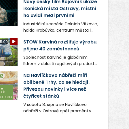
Nový český film Bojovník ukáže
ikonická místa Ostravy, místní
ho uvidí mezi prvními
Industriální scenérie Dolních Vítkovic,
halda Hrabůvka, centrum města i
další ikonická místa Ostravy se objeví
STOW Karviná rozšiřuje výrobu,
5:00
v novém filmu Bojovník, který vstoupí
přijme 40 zaměstnanců
do kin už 13. srpna. Režiséři Vojtěch
Frič a Tomáš Dianiška si
Společnost Karviná je globálním
moravskoslezskou metropoli
lídrem v oblasti regálových produktů
nevybrali náhodou – její syrová
a systémů, stabilním
atmosféra se stala přirozenou
Na Havlíčkovo nábřeží míří
zaměstnavatelem na Karvinsku a
součástí příběhu bývalého
oblíbené Trhy, co se hledají.
firmou s obrovským potenciálem.
boxerského šampiona Hoffa (Milan
Přivezou novinky i více než
Ondrík), jenž se po letech vrací do
čtyřicet stánků
světa vrcholových zápasů, tentokrát
V sobotu 8. srpna se Havlíčkovo
v MMA.
nábřeží v Ostravě opět promění v
místo plné vůní, chutí a poctivých
lokálních výrobků. Trhy, co se hledají