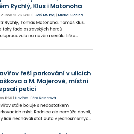
ěm Rychlý, Klus i Matonoha
. dubna 2026
14:00
|
Celý MS kraj
|
Michal Slonina
tr Rychlý, Tomáš Matonoha, Tomáš Klus,
e taky řada ostravských herců
olupracovala na novém seriálu Liška
strouška z prostředí moravskoslezských
kvald. V rámci předpremiéry mohli diváci
tím ohodnotit pilotní díl, a to i za účasti
inkujících.
avířov řeší parkování v ulicích
aškova a M. Majerové, místní
epsali petici
es
11:56
|
Havířov
|
Bára Kelnerová
vířov stále bojuje s nedostatkem
rkovacích míst. Radnice ale nemůže dovoli,
y lidé nechávali stát auta v jednosměrných
icích, kde nezbývá místo pro průjezd IZS.
tuace se teď řeší v jednom vnitrobloku, kde