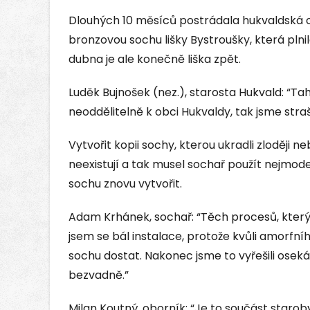
Dlouhých 10 měsíců postrádala hukvaldská ob
bronzovou sochu lišky Bystroušky, která plni
dubna je ale konečně liška zpět.
Luděk Bujnošek (nez.), starosta Hukvald: “Tah
neoddělitelně k obci Hukvaldy, tak jsme straš
Vytvořit kopii sochy, kterou ukradli zloději 
neexistují a tak musel sochař použít nejmod
sochu znovu vytvořit.
Adam Krhánek, sochař: “Těch procesů, který
jsem se bál instalace, protože kvůli amorfn
sochu dostat. Nakonec jsme to vyřešili ose
bezvadně.”
Milan Koutný, oborník: “Je to součást staro