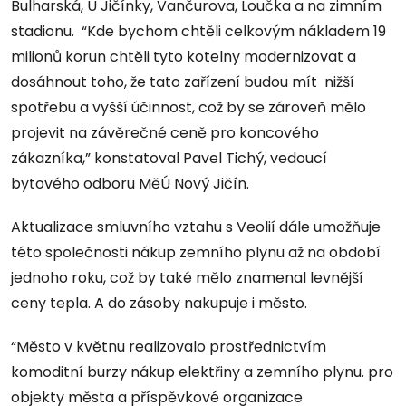
Bulharská, U Jičínky, Vančurova, Loučka a na zimním
stadionu. “Kde bychom chtěli celkovým nákladem 19
milionů korun chtěli tyto kotelny modernizovat a
dosáhnout toho, že tato zařízení budou mít nižší
spotřebu a vyšší účinnost, což by se zároveň mělo
projevit na závěrečné ceně pro koncového
zákazníka,” konstatoval Pavel Tichý, vedoucí
bytového odboru MěÚ Nový Jičín.
Aktualizace smluvního vztahu s Veolií dále umožňuje
této společnosti nákup zemního plynu až na období
jednoho roku, což by také mělo znamenal levnější
ceny tepla. A do zásoby nakupuje i město.
“Město v květnu realizovalo prostřednictvím
komoditní burzy nákup elektřiny a zemního plynu. pro
objekty města a příspěvkové organizace