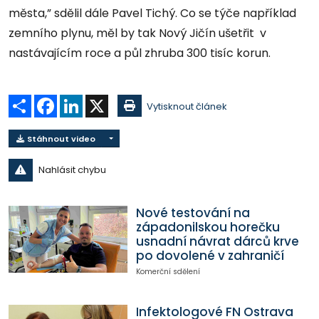
města,” sdělil dále Pavel Tichý. Co se týče například
zemního plynu, měl by tak Nový Jičín ušetřit v
nastávajícím roce a půl zhruba 300 tisíc korun.
Sdílet
Facebook
LinkedIn
X
Vytisknout článek
Stáhnout video
Nahlásit chybu
Nové testování na
západonilskou horečku
usnadní návrat dárců krve
po dovolené v zahraničí
Komerční sdělení
Infektologové FN Ostrava