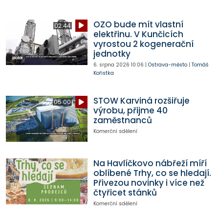
OZO bude mít vlastní
02:44
elektřinu. V Kunčicích
vyrostou 2 kogenerační
jednotky
6. srpna 2026
10:06
|
Ostrava-město
|
Tomáš
Kořistka
STOW Karviná rozšiřuje
05:00
výrobu, přijme 40
zaměstnanců
Komerční sdělení
Na Havlíčkovo nábřeží míří
oblíbené Trhy, co se hledají.
Přivezou novinky i více než
čtyřicet stánků
Komerční sdělení