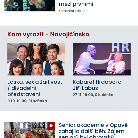
mezi prvními
Komerční sdělení
Kam vyrazit - Novojičínsko
Láska, sex a žárlivost
Kabaret Hrdobci a
/ divadelní
Jiří Lábus
představení
27.11.
19:00
, Studénka
9.10.
19:00
, Studénka
Senior akademie v Opavě
02:50
zahájila další běh. Zájem
seniorů byl obrovský