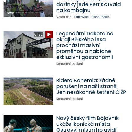
dožínky jede Petr Kotvald
na kombajnu
Včera
9:16
|
Palkovice
|
Libor Běčák
Legendární Dakota na
01:32
okraji Bělského lesa
prochází masivní
proměnou a nabídne
exkluzivní gastronomii
Komerční sdělení
Ridera Bohemia: žádné
porušení na naší straně.
Jen nezákonné šetření ČIŽP
Komerční sdělení
Nový český film Bojovník
ukáže ikonická místa
Ostravy, místní ho uvidí