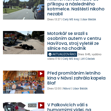
příkopu a následného
kotrmelce. Naštěstí nikoho
nezabil
Dnes
13:27
|
Celý MS kraj
|
Libor Běčák
Motorkář se srazil s
osobním autem v centru
Havířova, stroj vyletěl ze
silnice na chodník
AKTUALIZOVÁNO
Dnes
9:45
,
vydáno
včera
17:51
|
Celý MS kraj
|
Jiří Cileček
Před promítáním letního
01:42
kina v Návsí zahrála kapela
Blaf
Dnes
12:00
|
Návsí
|
Libor Běčák
V Palkovicích válí s
01:30
humornými videi, na