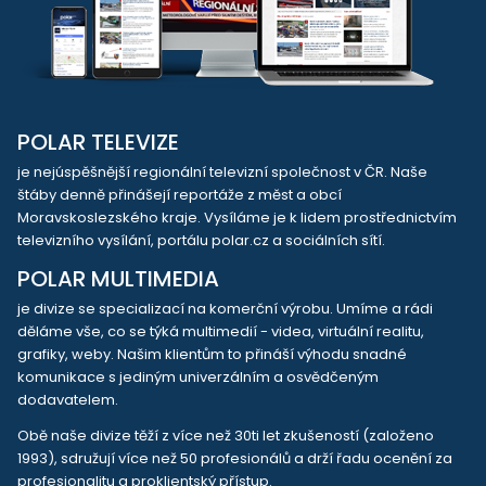
POLAR TELEVIZE
je nejúspěšnější regionální televizní společnost v ČR. Naše
štáby denně přinášejí reportáže z měst a obcí
Moravskoslezského kraje. Vysíláme je k lidem prostřednictvím
televizního vysílání, portálu polar.cz a sociálních sítí.
POLAR MULTIMEDIA
je divize se specializací na komerční výrobu. Umíme a rádi
děláme vše, co se týká multimedií - videa, virtuální realitu,
grafiky, weby. Našim klientům to přináší výhodu snadné
komunikace s jediným univerzálním a osvědčeným
dodavatelem.
Obě naše divize těží z více než 30ti let zkušeností (založeno
1993), sdružují více než 50 profesionálů a drží řadu ocenění za
profesionalitu a proklientský přístup.