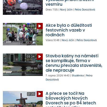
vesmíru
Dnes
7:55
|
Nový Jičín
|
Petra Dorazilová
Akce byla o důležitosti
03:06
festovních vazeb v
rodinách
Včera
10:48
|
Nový Jičín
|
Petra Dorazilová
Stavba kašny na náměstí
03:24
se komplikuje, firma v
červnu převzala staveniště,
ale nepracuje
7. srpna 2026
14:43
|
Studénka
|
Petra
Dorazilová
A přece se točí! Na
01:20
bíloveckých Nových
Dvorech se po 84 letech