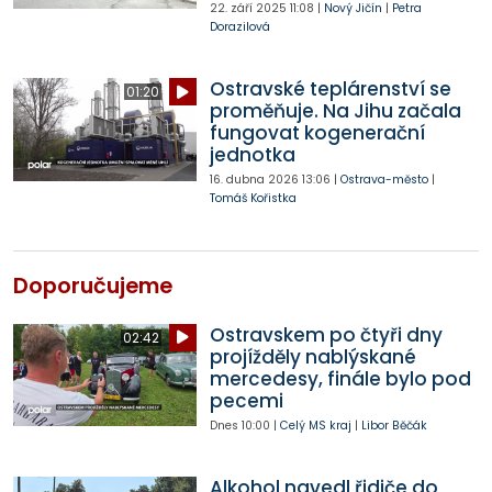
22. září 2025
11:08
|
Nový Jičín
|
Petra
Dorazilová
Ostravské teplárenství se
01:20
proměňuje. Na Jihu začala
fungovat kogenerační
jednotka
16. dubna 2026
13:06
|
Ostrava-město
|
Tomáš Kořistka
Doporučujeme
Ostravskem po čtyři dny
02:42
projížděly nablýskané
mercedesy, finále bylo pod
pecemi
Dnes
10:00
|
Celý MS kraj
|
Libor Běčák
Alkohol navedl řidiče do