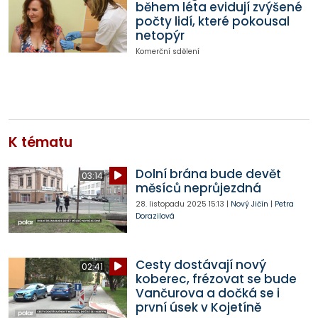
během léta evidují zvýšené
počty lidí, které pokousal
netopýr
Komerční sdělení
K tématu
Dolní brána bude devět
03:14
měsíců neprůjezdná
28. listopadu 2025
15:13
|
Nový Jičín
|
Petra
Dorazilová
Cesty dostávají nový
02:41
koberec, frézovat se bude
Vančurova a dočká se i
první úsek v Kojetíně