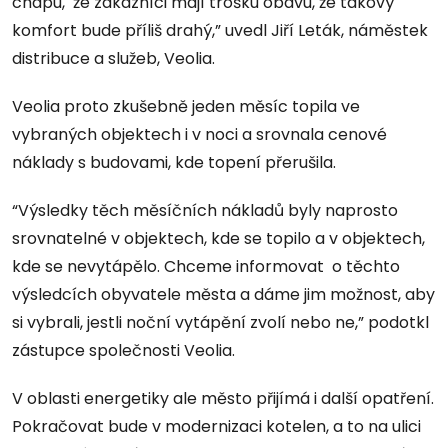
chápu, že zákazníci mají trošku obavu, že takový
komfort bude příliš drahý,” uvedl Jiří Leták, náměstek
distribuce a služeb, Veolia.
Veolia proto zkušebně jeden měsíc topila ve
vybraných objektech i v noci a srovnala cenové
náklady s budovami, kde topení přerušila.
“Výsledky těch měsíčních nákladů byly naprosto
srovnatelné v objektech, kde se topilo a v objektech,
kde se nevytápělo. Chceme informovat o těchto
výsledcích obyvatele města a dáme jim možnost, aby
si vybrali, jestli noční vytápění zvolí nebo ne,” podotkl
zástupce společnosti Veolia.
V oblasti energetiky ale město přijímá i další opatření.
Pokračovat bude v modernizaci kotelen, a to na ulici