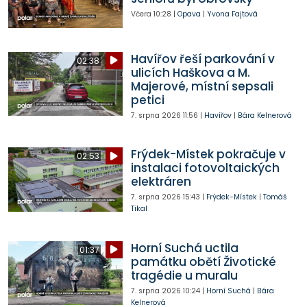
Včera
10:28
|
Opava
|
Yvona Fajtová
Havířov řeší parkování v
02:38
ulicích Haškova a M.
Majerové, místní sepsali
petici
7. srpna 2026
11:56
|
Havířov
|
Bára Kelnerová
Frýdek-Místek pokračuje v
02:53
instalaci fotovoltaických
elektráren
7. srpna 2026
15:43
|
Frýdek-Místek
|
Tomáš
Tikal
Horní Suchá uctila
01:37
památku obětí Životické
tragédie u muralu
7. srpna 2026
10:24
|
Horní Suchá
|
Bára
Kelnerová