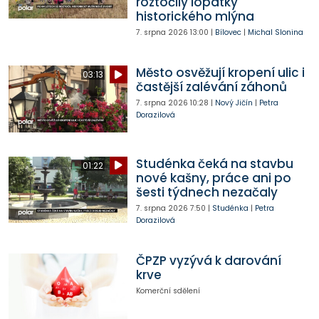
roztočily lopatky
historického mlýna
7. srpna 2026
13:00
|
Bílovec
|
Michal Slonina
Město osvěžují kropení ulic i
03:13
častější zalévání záhonů
7. srpna 2026
10:28
|
Nový Jičín
|
Petra
Dorazilová
Studénka čeká na stavbu
01:22
nové kašny, práce ani po
šesti týdnech nezačaly
7. srpna 2026
7:50
|
Studénka
|
Petra
Dorazilová
ČPZP vyzývá k darování
krve
Komerční sdělení