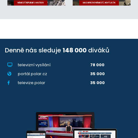
NÁMĚSTÍ REPUBLIKY, HAVÍŘOV
MASARYKOVO NÁMĚSTÍ, NOVÝ JIČÍN
Denně nás sleduje
148 000
diváků
televizní vysílání
78 000
portál polar.cz
35 000
televize.polar
35 000