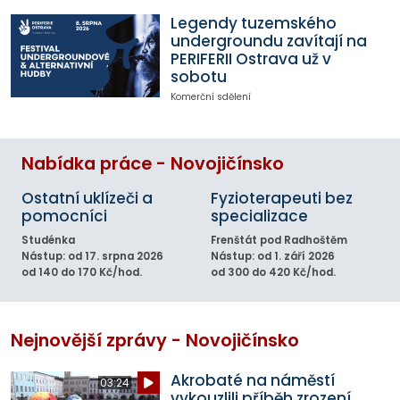
Legendy tuzemského
undergroundu zavítají na
PERIFERII Ostrava už v
sobotu
Komerční sdělení
Nabídka práce - Novojičínsko
Ostatní uklízeči a
Fyzioterapeuti bez
pomocníci
specializace
Studénka
Frenštát pod Radhoštěm
Nástup: od 17. srpna 2026
Nástup: od 1. září 2026
od 140 do 170 Kč/hod.
od 300 do 420 Kč/hod.
Nejnovější zprávy - Novojičínsko
Akrobaté na náměstí
03:24
vykouzlili příběh zrození