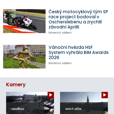
Český motocyklový tým SP
race project bodoval v
Oscherslebenu a zrychlil
závodní Aprilii
Komerční sdělení
Vánoční hvězda HSF
System vyhrála BIM Awards
2026
Komerční sdělení
Kamery
HAVÍŘOV
NOVÝ JIČÍN