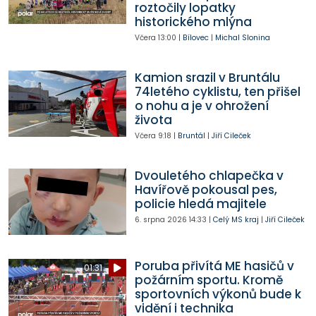
roztočily lopatky
historického mlýna
Včera
13:00
|
Bílovec
|
Michal Slonina
Kamion srazil v Bruntálu
74letého cyklistu, ten přišel
o nohu a je v ohrožení
života
Včera
9:18
|
Bruntál
|
Jiří Cileček
Dvouletého chlapečka v
Havířově pokousal pes,
policie hledá majitele
6. srpna 2026
14:33
|
Celý MS kraj
|
Jiří Cileček
Poruba přivítá ME hasičů v
01:31
požárním sportu. Kromě
sportovních výkonů bude k
vidění i technika