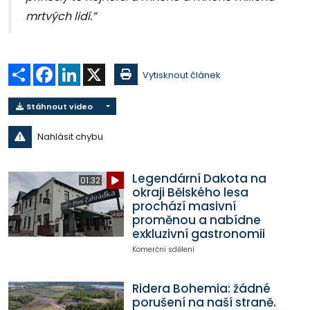
mrtvých lidí.”
Sdílet
Facebook
LinkedIn
X
Vytisknout článek
Stáhnout video
Nahlásit chybu
Legendární Dakota na
01:32
okraji Bělského lesa
prochází masivní
proměnou a nabídne
exkluzivní gastronomii
Komerční sdělení
Ridera Bohemia: žádné
porušení na naší straně.