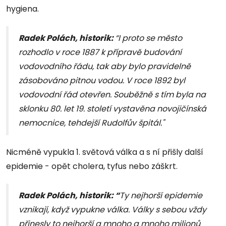
hygiena.
Radek Polách, historik:
“I proto se město
rozhodlo v roce 1887 k přípravě budování
vodovodního řádu, tak aby bylo pravidelně
zásobováno pitnou vodou. V roce 1892 byl
vodovodní řád otevřen. Souběžně s tím byla na
sklonku 80. let 19. století vystavěna novojičínská
nemocnice, tehdejší Rudolfův špitál."
Nicméně vypukla 1. světová válka a s ní přišly další
epidemie - opět cholera, tyfus nebo záškrt.
Radek Polách, historik: “
Ty nejhorší epidemie
vznikají, když vypukne válka. Války s sebou vždy
přinesly to nejhorší a mnoho a mnoho milionů