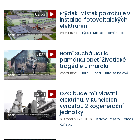
Frýdek-Místek pokračuje v
02:53
instalaci fotovoltaických
elektráren
Včera
15:43
|
Frýdek-Místek
|
Tomáš Tikal
Horní Suchá uctila
01:37
památku obětí Životické
tragédie u muralu
Včera
10:24
|
Horní Suchá
|
Bára Kelnerová
OZO bude mít vlastní
02:44
elektřinu. V Kunčicích
vyrostou 2 kogenerační
jednotky
6. srpna 2026
10:06
|
Ostrava-město
|
Tomáš
Kořistka