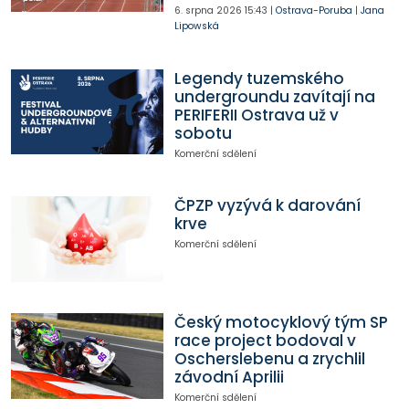
6. srpna 2026
15:43
|
Ostrava-Poruba
|
Jana
Lipowská
Legendy tuzemského
undergroundu zavítají na
PERIFERII Ostrava už v
sobotu
Komerční sdělení
ČPZP vyzývá k darování
krve
Komerční sdělení
Český motocyklový tým SP
race project bodoval v
Oscherslebenu a zrychlil
závodní Aprilii
Komerční sdělení