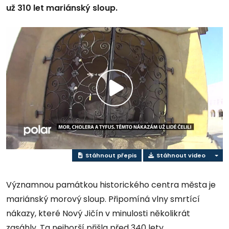
už 310 let mariánský sloup.
Přehrát
video
Stáhnout přepis
Stáhnout video
Významnou památkou historického centra města je
mariánský morový sloup. Připomíná vlny smrtící
nákazy, které Nový Jičín v minulosti několikrát
zasáhly. Ta nejhorší přišla před 340 lety.