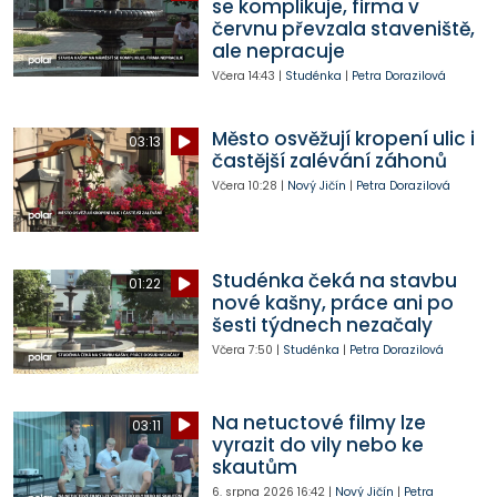
se komplikuje, firma v
červnu převzala staveniště,
ale nepracuje
Včera
14:43
|
Studénka
|
Petra Dorazilová
Město osvěžují kropení ulic i
03:13
častější zalévání záhonů
Včera
10:28
|
Nový Jičín
|
Petra Dorazilová
Studénka čeká na stavbu
01:22
nové kašny, práce ani po
šesti týdnech nezačaly
Včera
7:50
|
Studénka
|
Petra Dorazilová
Na netuctové filmy lze
03:11
vyrazit do vily nebo ke
skautům
6. srpna 2026
16:42
|
Nový Jičín
|
Petra