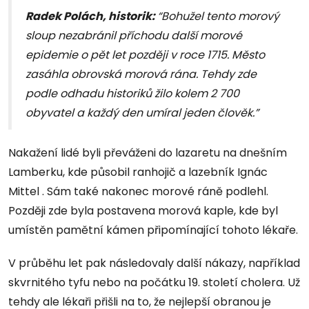
Radek Polách, historik:
“Bohužel tento morový
sloup nezabránil příchodu další morové
epidemie o pět let později v roce 1715. Město
zasáhla obrovská morová rána. Tehdy zde
podle odhadu historiků žilo kolem 2 700
obyvatel a každý den umíral jeden člověk.”
Nakažení lidé byli převáženi do lazaretu na dnešním
Lamberku, kde působil ranhojič a lazebník Ignác
Mittel . Sám také nakonec morové ráně podlehl.
Později zde byla postavena morová kaple, kde byl
umístěn pamětní kámen připomínající tohoto lékaře.
V průběhu let pak následovaly další nákazy, například
skvrnitého tyfu nebo na počátku 19. století cholera. Už
tehdy ale lékaři přišli na to, že nejlepší obranou je