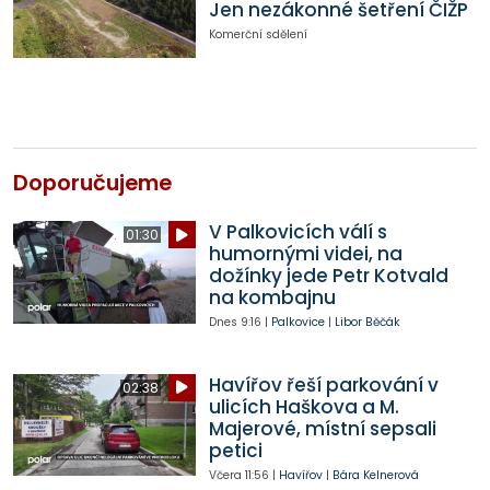
Jen nezákonné šetření ČIŽP
Komerční sdělení
Doporučujeme
V Palkovicích válí s
01:30
humornými videi, na
dožínky jede Petr Kotvald
na kombajnu
Dnes
9:16
|
Palkovice
|
Libor Běčák
Havířov řeší parkování v
02:38
ulicích Haškova a M.
Majerové, místní sepsali
petici
Včera
11:56
|
Havířov
|
Bára Kelnerová