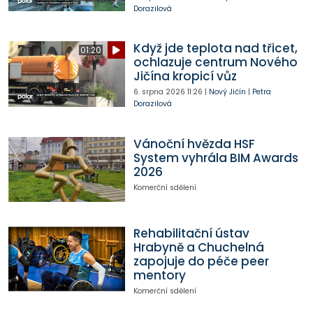
Dorazilová
Když jde teplota nad třicet,
01:20
ochlazuje centrum Nového
Jičína kropicí vůz
6. srpna 2026
11:26
|
Nový Jičín
|
Petra
Dorazilová
Vánoční hvězda HSF
System vyhrála BIM Awards
2026
Komerční sdělení
Rehabilitační ústav
Hrabyně a Chuchelná
zapojuje do péče peer
mentory
Komerční sdělení