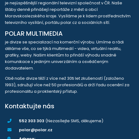
je nejúspěšnější regionální televizní společnost v ČR. Naše
štáby denně přinášejí reportáže z měst a obcí
Moravskoslezského kraje. Vysíláme je k lidem prostřednictvím
televizního vysílání, portálu polar.cz a sociálních sítí.
POLAR MULTIMEDIA
je divize se specializací na komerční výrobu. Umíme a rádi
děláme vše, co se týká multimedií - videa, virtuální realitu,
grafiky, weby. Našim klientům to přináší výhodu snadné
komunikace s jediným univerzálním a osvědčeným
dodavatelem.
Obě naše divize těží z více než 30ti let zkušeností (založeno
1993), sdružují více než 50 profesionálů a drží řadu ocenění za
profesionalitu a proklientský přístup.
Kontaktujte nás
552 303 303
(Nezasílejte SMS, děkujeme)
polar@polar.cz
Adresa: