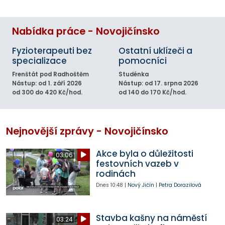
Nabídka práce - Novojičínsko
Fyzioterapeuti bez
Ostatní uklízeči a
specializace
pomocníci
Frenštát pod Radhoštěm
Studénka
Nástup: od 1. září 2026
Nástup: od 17. srpna 2026
od 300 do 420 Kč/hod.
od 140 do 170 Kč/hod.
Nejnovější zprávy - Novojičínsko
Akce byla o důležitosti
03:06
festovních vazeb v
rodinách
Dnes
10:48
|
Nový Jičín
|
Petra Dorazilová
Stavba kašny na náměstí
03:24