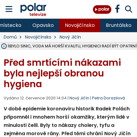
místecko
Opavsko
Novojičínsko
Bruntálsko
Domů
Novojičínsko
Nový Jičín
Ě PŘIBYLO SINIC, VODA MÁ HORŠÍ KVALITU, HYGIENICI RADÍ BÝT OPATRNÍ
ÚOHS DAL ZÁTORU POKUTU 100 000 ZA CHYBY V ZAKÁZCE NA OBN
AREÁL LODIČEK V KARVINÉ SE PŘIPRAVUJE NA VELKOU REKONSTRUKC
KARVINÁ ZNÁ BUDOUCÍ PODOBU AREÁLU LODIČKY V PARKU BOŽEN
CYKLISTU (74) SRAZIL V BRUNTÁLU KAMION, JE V OHROŽENÍ ŽIVOTA,
POLICIE HLEDÁ PŘÍPADNÉ SVĚDKY, KTEŘÍ POMŮŽOU OBJASNIT PRŮ
RADNÍ OSTRAVY A POSLANKYNĚ A. HOFFMANNOVÁ ZA PIRÁTY PODA
NA POSTUP MINISTERSTVA ŽIVOTNÍHO PROSTŘEDÍ V KAUZE HALDY 
MUŽ V PŘÍBOŘE SE VÁŽNĚ ZRANIL PŘI PRÁCI S ROZBRUŠOVAČKOU, I
SLEZSKÁ OSTRAVA PŘIPRAVUJE PROJEKTOVOU DOKUMENTACI PRO 
PODEZŘELÝ BALÍČEK ZASTAVIL PROVOZ NA NÁDRAŽÍ VE F-M, ČEKÁ 
CHLAPEČKA (2) V HAVÍŘOVĚ POKOUSAL PES, POLICIE HLEDÁ MAJITEL
MS KRAJ VYBUDUJE ZA 40 MILIONŮ V JABLUNKOVĚ NOVÝ MOST PŘES O
FOTBALISTA LAURI LAINE SE VRACÍ Z BANÍKU OSTRAVA NA PŮL ROK
F-M DOKONČIL VOLNOČASOVÝ AREÁL RIVKA PARK ZA 62 MILIONŮ,
Před smrtícími nákazami
byla nejlepší obranou
hygiena
Vydáno 12. července 2020 14:04 |
Nový Jičín
|
Petra Dorazilová
V době epidemie koronaviru historik Radek Polách
připomněl i mnohem horší okamžiky, kterým lidé v
minulosti čelil. Byly to nákazy cholery, tyfu a
zejména morové rány. Před těmi chrání Nový Jičín