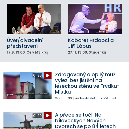
Úvěr/divadelní
Kabaret Hrdobci a
představení
Jiří Lábus
17.9.
19:00
, Celý MS kraj
27.11.
19:00
, Studénka
Zdrogovaný a opilý muž
01:20
vylezl bez jištění na
lezeckou stěnu ve Frýdku-
Místku
Včera
15:39
|
Frýdek-Místek
|
Tomáš Tikal
A přece se točí! Na
01:20
bíloveckých Nových
Dvorech se po 84 letech