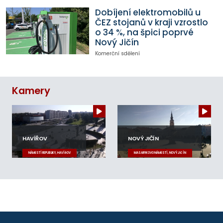
Dobíjení elektromobilů u
ČEZ stojanů v kraji vzrostlo
o 34 %, na špici poprvé
Nový Jičín
Komerční sdělení
Kamery
HAVÍŘOV
NOVÝ JIČÍN
NÁMĚSTÍ REPUBLIKY, HAVÍŘOV
MASARYKOVO NÁMĚSTÍ, NOVÝ JIČÍN