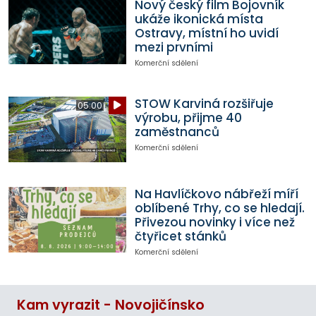
Nový český film Bojovník
ukáže ikonická místa
Ostravy, místní ho uvidí
mezi prvními
Komerční sdělení
STOW Karviná rozšiřuje
05:00
výrobu, přijme 40
zaměstnanců
Komerční sdělení
Na Havlíčkovo nábřeží míří
oblíbené Trhy, co se hledají.
Přivezou novinky i více než
čtyřicet stánků
Komerční sdělení
Kam vyrazit - Novojičínsko