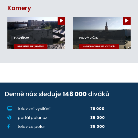
Kamery
HAVÍŘOV
NOVÝ JIČÍN
NÁMĚSTÍ REPUBLIKY, HAVÍŘOV
MASARYKOVO NÁMĚSTÍ, NOVÝ JIČÍN
Denně nás sleduje
148 000
diváků
televizní vysílání
78 000
portál polar.cz
35 000
televize.polar
35 000