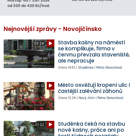
Nástup: od 1. září 2026
od 300 do 420 Kč/hod.
Nejnovější zprávy - Novojičínsko
Stavba kašny na náměstí
03:24
se komplikuje, firma v
červnu převzala staveniště,
ale nepracuje
Včera
14:43
|
Studénka
|
Petra Dorazilová
Město osvěžují kropení ulic i
03:13
častější zalévání záhonů
Včera
10:28
|
Nový Jičín
|
Petra Dorazilová
Studénka čeká na stavbu
01:22
nové kašny, práce ani po
šesti týdnech nezačaly