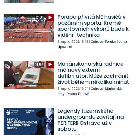
Poruba přivítá ME hasičů v
01:31
požárním sportu. Kromě
sportovních výkonů bude k
vidění i technika
6. srpna 2026
15:43
|
Ostrava-Poruba
|
Jana
Lipowská
Mariánskohorská radnice
01:56
má nový externí
defibrilátor. Může zachránit
život během několika minut
6. srpna 2026
19:04
|
Ostrava-Mariánské
hory
|
Yvona Fajtová
Legendy tuzemského
undergroundu zavítají na
PERIFERII Ostrava už v
sobotu