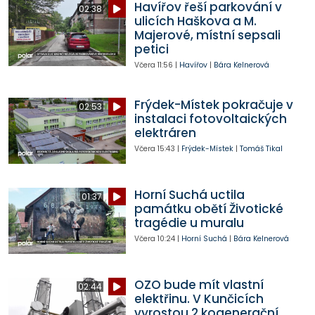
Havířov řeší parkování v
02:38
ulicích Haškova a M.
Majerové, místní sepsali
petici
Včera
11:56
|
Havířov
|
Bára Kelnerová
Frýdek-Místek pokračuje v
02:53
instalaci fotovoltaických
elektráren
Včera
15:43
|
Frýdek-Místek
|
Tomáš Tikal
Horní Suchá uctila
01:37
památku obětí Životické
tragédie u muralu
Včera
10:24
|
Horní Suchá
|
Bára Kelnerová
OZO bude mít vlastní
02:44
elektřinu. V Kunčicích
vyrostou 2 kogenerační