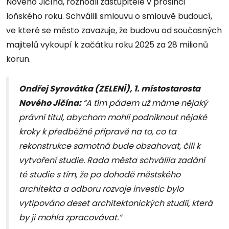
Nového Jičína, rozhodli zastupitelé v prosinci
loňského roku. Schválili smlouvu o smlouvě budoucí,
ve které se město zavazuje, že budovu od současných
majitelů vykoupí k začátku roku 2025 za 28 milionů
korun.
Ondřej Syrovátka (ZELENÍ), 1. místostarosta
Nového Jičína:
“A tím pádem už máme nějaký
právní titul, abychom mohli podniknout nějaké
kroky k předběžné přípravě na to, co ta
rekonstrukce samotná bude obsahovat, čili k
vytvoření studie. Rada města schválila zadání
té studie s tím, že po dohodě městského
architekta a odboru rozvoje investic bylo
vytipováno deset architektonických studií, která
by ji mohla zpracovávat.”