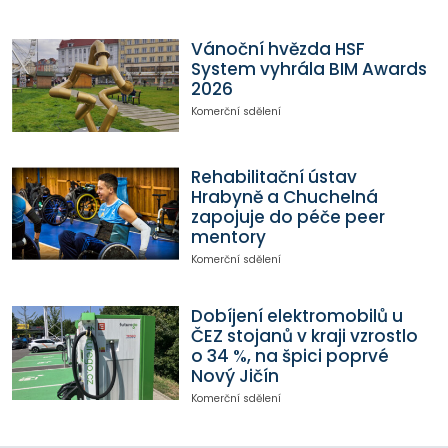
Vánoční hvězda HSF
System vyhrála BIM Awards
2026
Komerční sdělení
Rehabilitační ústav
Hrabyně a Chuchelná
zapojuje do péče peer
mentory
Komerční sdělení
Dobíjení elektromobilů u
ČEZ stojanů v kraji vzrostlo
o 34 %, na špici poprvé
Nový Jičín
Komerční sdělení