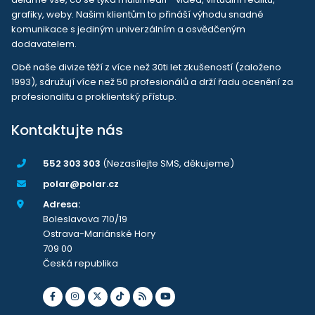
grafiky, weby. Našim klientům to přináší výhodu snadné
komunikace s jediným univerzálním a osvědčeným
dodavatelem.
Obě naše divize těží z více než 30ti let zkušeností (založeno
1993), sdružují více než 50 profesionálů a drží řadu ocenění za
profesionalitu a proklientský přístup.
Kontaktujte nás
552 303 303
(Nezasílejte SMS, děkujeme)
polar@polar.cz
Adresa:
Boleslavova 710/19
Ostrava-Mariánské Hory
709 00
Česká republika