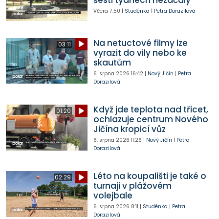
Včera
7:50
|
Studénka
|
Petra Dorazilová
Na netuctové filmy lze
03:11
vyrazit do vily nebo ke
skautům
6. srpna 2026
16:42
|
Nový Jičín
|
Petra
Dorazilová
Když jde teplota nad třicet,
01:20
ochlazuje centrum Nového
Jičína kropicí vůz
6. srpna 2026
11:26
|
Nový Jičín
|
Petra
Dorazilová
Léto na koupališti je také o
02:29
turnaji v plážovém
volejbale
6. srpna 2026
8:11
|
Studénka
|
Petra
Dorazilová