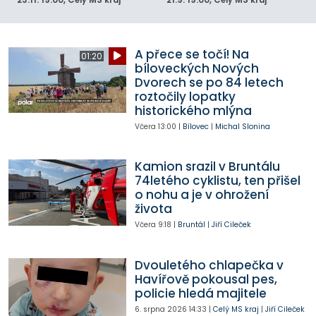
A přece se točí! Na
01:20
bíloveckých Nových
Dvorech se po 84 letech
roztočily lopatky
historického mlýna
Včera
13:00
|
Bílovec
|
Michal Slonina
Kamion srazil v Bruntálu
74letého cyklistu, ten přišel
o nohu a je v ohrožení
života
Včera
9:18
|
Bruntál
|
Jiří Cileček
Dvouletého chlapečka v
Havířově pokousal pes,
policie hledá majitele
6. srpna 2026
14:33
|
Celý MS kraj
|
Jiří Cileček