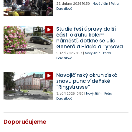
29. dubna 2026
10:50
|
Nový Jičín
|
Petra
Dorazilová
Studie řeší úpravy další
03:18
části okruhu kolem
náměstí, dotkne se ulic
Generála Hlaďa a Tyršova
5. září 2025
8:57
|
Nový Jičín
|
Petra
Dorazilová
Novojičínský okruh získá
01:20
znovu punc vídeňské
“Ringstrasse”
3. září 2025
10:50
|
Nový Jičín
|
Petra
Dorazilová
Doporučujeme