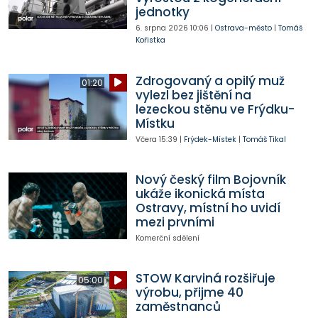
jednotky
6. srpna 2026
10:06
|
Ostrava-město
|
Tomáš
Kořistka
Zdrogovaný a opilý muž
01:20
vylezl bez jištění na
lezeckou stěnu ve Frýdku-
Místku
Včera
15:39
|
Frýdek-Místek
|
Tomáš Tikal
Nový český film Bojovník
ukáže ikonická místa
Ostravy, místní ho uvidí
mezi prvními
Komerční sdělení
STOW Karviná rozšiřuje
05:00
výrobu, přijme 40
zaměstnanců