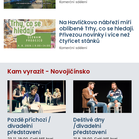
Komerční sdělení
Na Havlíčkovo nábřeží míří
oblíbené Trhy, co se hledají.
Přivezou novinky i více než
čtyřicet stánků
Komerční sdělení
Kam vyrazit - Novojičínsko
Pozdě příchozí /
Deštivé dny
divadelní
/divadelní
představení
představení
23.11.
19:00
, Celý MS kraj
21.9.
19:00
, Celý MS kraj