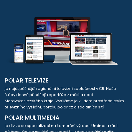
POLAR TELEVIZE
je nejúspěšnější regionální televizní společnost v ČR. Naše
štáby denně přinášejí reportáže z měst a obcí
Moravskoslezského kraje. Vysíláme je k lidem prostřednictvím
televizního vysílání, portálu polar.cz a sociálních sítí.
POLAR MULTIMEDIA
je divize se specializací na komerční výrobu. Umíme a rádi
děláme vše, co se týká multimedií - videa, virtuální realitu,