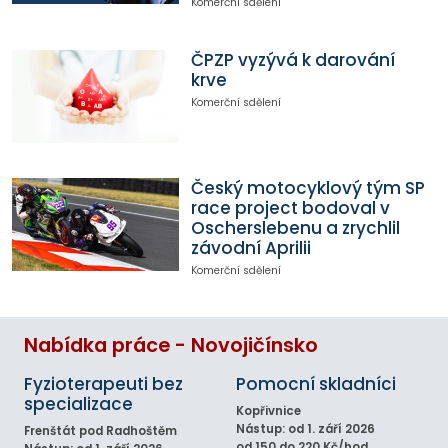
Komerční sdělení
ČPZP vyzývá k darování
krve
Komerční sdělení
Český motocyklový tým SP
race project bodoval v
Oscherslebenu a zrychlil
závodní Aprilii
Komerční sdělení
Nabídka práce - Novojičínsko
Fyzioterapeuti bez
Pomocní skladníci
specializace
Kopřivnice
Nástup: od 1. září 2026
Frenštát pod Radhoštěm
od 150 do 220 Kč/hod.