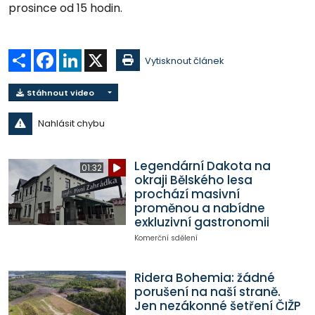
prosince od 15 hodin.
Sdílet
Facebook
LinkedIn
X
Vytisknout článek
Stáhnout video
Nahlásit chybu
Legendární Dakota na
01:32
okraji Bělského lesa
prochází masivní
proměnou a nabídne
exkluzivní gastronomii
Komerční sdělení
Ridera Bohemia: žádné
porušení na naší straně.
Jen nezákonné šetření ČIŽP