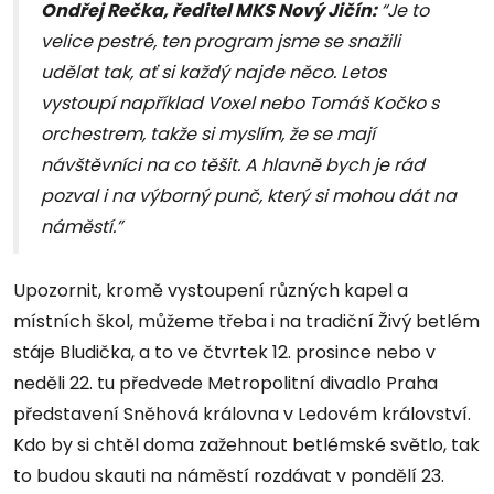
Ondřej Rečka, ředitel MKS Nový Jičín:
“Je to
velice pestré, ten program jsme se snažili
udělat tak, ať si každý najde něco. Letos
vystoupí například Voxel nebo Tomáš Kočko s
orchestrem, takže si myslím, že se mají
návštěvníci na co těšit. A hlavně bych je rád
pozval i na výborný punč, který si mohou dát na
náměstí.”
Upozornit, kromě vystoupení různých kapel a
místních škol, můžeme třeba i na tradiční Živý betlém
stáje Bludička, a to ve čtvrtek 12. prosince nebo v
neděli 22. tu předvede Metropolitní divadlo Praha
představení Sněhová královna v Ledovém království.
Kdo by si chtěl doma zažehnout betlémské světlo, tak
to budou skauti na náměstí rozdávat v pondělí 23.