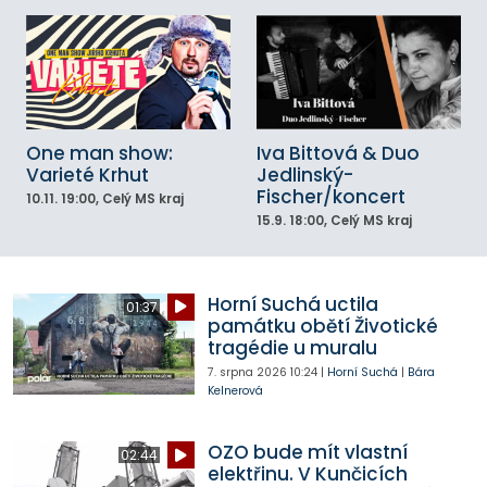
One man show:
Iva Bittová & Duo
Varieté Krhut
Jedlinský-
Fischer/koncert
10.11.
19:00
, Celý MS kraj
15.9.
18:00
, Celý MS kraj
Horní Suchá uctila
01:37
památku obětí Životické
tragédie u muralu
7. srpna 2026
10:24
|
Horní Suchá
|
Bára
Kelnerová
OZO bude mít vlastní
02:44
elektřinu. V Kunčicích