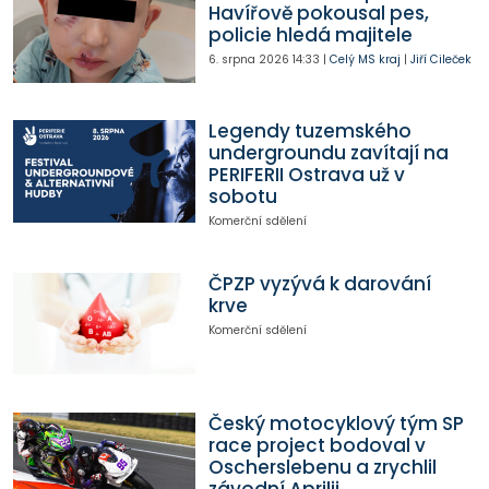
Havířově pokousal pes,
policie hledá majitele
6. srpna 2026
14:33
|
Celý MS kraj
|
Jiří Cileček
Legendy tuzemského
undergroundu zavítají na
PERIFERII Ostrava už v
sobotu
Komerční sdělení
ČPZP vyzývá k darování
krve
Komerční sdělení
Český motocyklový tým SP
race project bodoval v
Oscherslebenu a zrychlil
závodní Aprilii