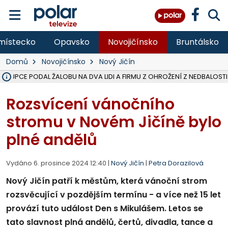
místecko
Opavsko
Novojičínsko
Bruntálsko
Domů
Novojičínsko
Nový Jičín
ÁSTUPCE PODAL ŽALOBU NA DVA LIDI A FIRMU Z OHROŽENÍ Z NEDBALOSTI
NA SLEZSKÉ HARTĚ PŘIBYLO SINIC, VODA MÁ HORŠÍ KVALITU, HYGIENI
NA BÍLOVECKÝCH NOVÝCH DVORECH SE PO 84 LETECH ROZTOČILY L
KARVINSKÉ MOŘE ZÍSKÁ NOVÉ GASTRO ZÁZEMÍ S VYHLÍDKOVOU TER
REKONSTRUKCE MATEŘSKÉ ŠKOLY V CHLEBIČOVĚ MÍŘÍ DO FINÁLE, VÍ
CYKLISTU (74) SRAZIL V BRUNTÁLU KAMION, JE V OHROŽENÍ ŽIVOTA,
POLICIE HLEDÁ PŘÍPADNÉ SVĚDKY, KTEŘÍ POMŮŽOU OBJASNIT PRŮ
MS KRAJ DOKONČIL OPRAVU SILNICE MEZI VRBNEM A HEŘMANOVICEM
SMVAK NABÍZÍ V DOBĚ SUCHA VODU OBCÍM A FIRMÁM, CISTERNY JE
F-M POKRAČUJE V INSTALACI FOTOVOLTAICKÝCH ELEKTRÁREN, REP
SENIOR AKADEMIE V OPAVĚ ZAHÁJILA DALŠÍ BĚH, REPORTÁŽ NA POL
PLANETÁRIUM V OSTRAVĚ CHYSTÁ POZOROVÁNÍ ČÁSTEČNÉHO ZATMĚ
OPRAVA ULIC V HAVÍŘOVĚ UKONČÍ NELEGÁLNÍ PARKOVÁNÍ VE VNI
V HAVÍŘOVĚ SE TĚŽCE ZRANIL MOTORKÁŘ PO SRÁŽCE S AUTEM, INF
TRAGICKÁ SRÁŽKA VLAKU S KAMIONEM V DOLNÍ LUTYNI Z LEDNA 
Rozsvícení vánočního
stromu v Novém Jičíně bylo
plné andělů
Vydáno 6. prosince 2024 12:40 |
Nový Jičín
|
Petra Dorazilová
Nový Jičín patří k městům, která vánoční strom
rozsvěcující v pozdějším termínu - a více než 15 let
provází tuto událost Den s Mikulášem. Letos se
tato slavnost plná andělů, čertů, divadla, tance a