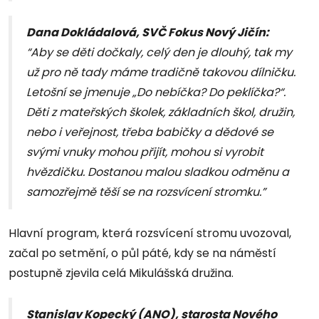
Dana Dokládalová, SVČ Fokus Nový Jičín:
“Aby se děti dočkaly, celý den je dlouhý, tak my
už pro ně tady máme tradičně takovou dílničku.
Letošní se jmenuje „Do nebíčka? Do peklíčka?“.
Děti z mateřských školek, základních škol, družin,
nebo i veřejnost, třeba babičky a dědové se
svými vnuky mohou přijít, mohou si vyrobit
hvězdičku. Dostanou malou sladkou odměnu a
samozřejmě těší se na rozsvícení stromku.”
Hlavní program, která rozsvícení stromu uvozoval,
začal po setmění, o půl páté, kdy se na náměstí
postupně zjevila celá Mikulášská družina.
Stanislav Kopecký (ANO), starosta Nového