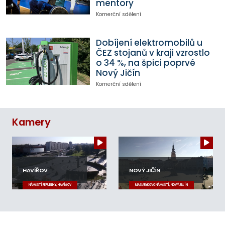
mentory
Komerční sdělení
Dobíjení elektromobilů u
ČEZ stojanů v kraji vzrostlo
o 34 %, na špici poprvé
Nový Jičín
Komerční sdělení
Kamery
HAVÍŘOV
NOVÝ JIČÍN
NÁMĚSTÍ REPUBLIKY, HAVÍŘOV
MASARYKOVO NÁMĚSTÍ, NOVÝ JIČÍN