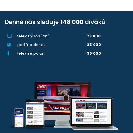
Denně nás sleduje
148 000
diváků
televizní vysílání
78 000
portál polar.cz
35 000
televize.polar
35 000