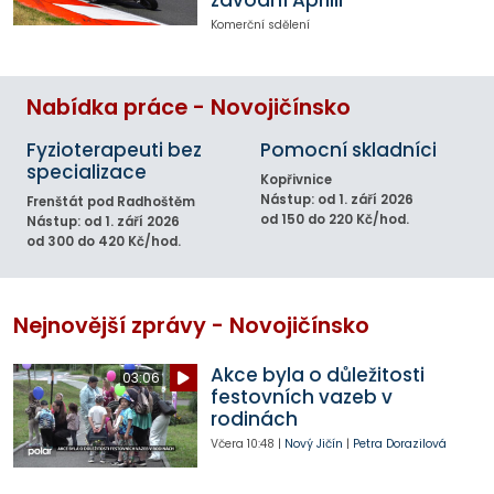
Komerční sdělení
Nabídka práce - Novojičínsko
Fyzioterapeuti bez
Pomocní skladníci
specializace
Kopřivnice
Nástup: od 1. září 2026
Frenštát pod Radhoštěm
od 150 do 220 Kč/hod.
Nástup: od 1. září 2026
od 300 do 420 Kč/hod.
Nejnovější zprávy - Novojičínsko
Akce byla o důležitosti
03:06
festovních vazeb v
rodinách
Včera
10:48
|
Nový Jičín
|
Petra Dorazilová