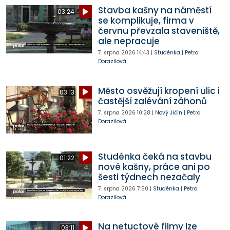
Stavba kašny na náměstí
03:24
se komplikuje, firma v
červnu převzala staveniště,
ale nepracuje
7. srpna 2026
14:43
|
Studénka
|
Petra
Dorazilová
Město osvěžují kropení ulic i
03:13
častější zalévání záhonů
7. srpna 2026
10:28
|
Nový Jičín
|
Petra
Dorazilová
Studénka čeká na stavbu
01:22
nové kašny, práce ani po
šesti týdnech nezačaly
7. srpna 2026
7:50
|
Studénka
|
Petra
Dorazilová
Na netuctové filmy lze
03:11