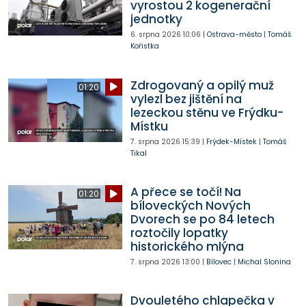
vyrostou 2 kogenerační
jednotky
6. srpna 2026
10:06
|
Ostrava-město
|
Tomáš
Kořistka
Zdrogovaný a opilý muž
01:20
vylezl bez jištění na
lezeckou stěnu ve Frýdku-
Místku
7. srpna 2026
15:39
|
Frýdek-Místek
|
Tomáš
Tikal
A přece se točí! Na
01:20
bíloveckých Nových
Dvorech se po 84 letech
roztočily lopatky
historického mlýna
7. srpna 2026
13:00
|
Bílovec
|
Michal Slonina
Dvouletého chlapečka v