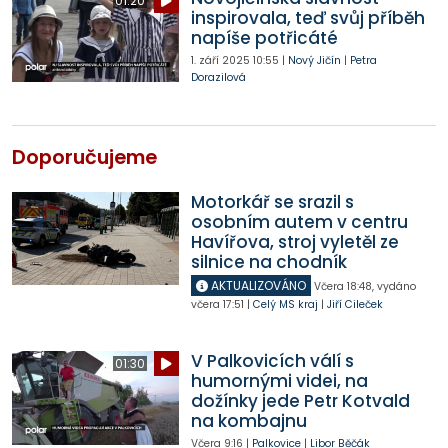
01:20
inspirovala, teď svůj příběh
napíše potřicáté
1. září 2025
10:55
|
Nový Jičín
|
Petra
Dorazilová
Doporučujeme
Motorkář se srazil s
osobním autem v centru
Havířova, stroj vyletěl ze
silnice na chodník
AKTUALIZOVÁNO
Včera
18:48
,
vydáno
včera
17:51
|
Celý MS kraj
|
Jiří Cileček
V Palkovicích válí s
01:30
humornými videi, na
dožínky jede Petr Kotvald
na kombajnu
Včera
9:16
|
Palkovice
|
Libor Běčák