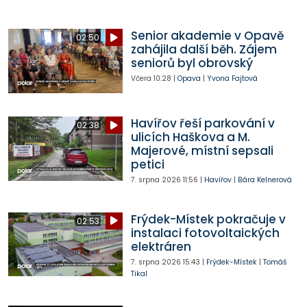
Senior akademie v Opavě
02:50
zahájila další běh. Zájem
seniorů byl obrovský
Včera
10:28
|
Opava
|
Yvona Fajtová
Havířov řeší parkování v
02:38
ulicích Haškova a M.
Majerové, místní sepsali
petici
7. srpna 2026
11:56
|
Havířov
|
Bára Kelnerová
Frýdek-Místek pokračuje v
02:53
instalaci fotovoltaických
elektráren
7. srpna 2026
15:43
|
Frýdek-Místek
|
Tomáš
Tikal