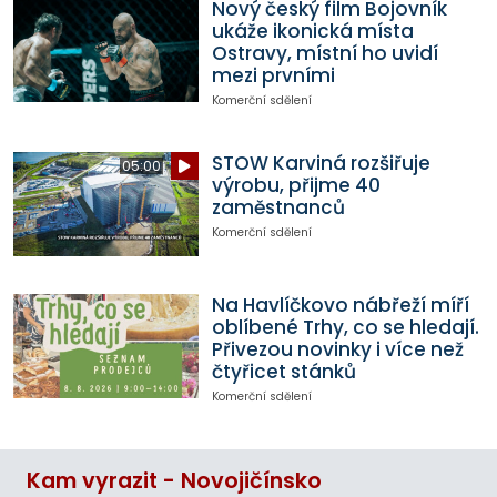
Nový český film Bojovník
ukáže ikonická místa
Ostravy, místní ho uvidí
mezi prvními
Komerční sdělení
STOW Karviná rozšiřuje
05:00
výrobu, přijme 40
zaměstnanců
Komerční sdělení
Na Havlíčkovo nábřeží míří
oblíbené Trhy, co se hledají.
Přivezou novinky i více než
čtyřicet stánků
Komerční sdělení
Kam vyrazit - Novojičínsko