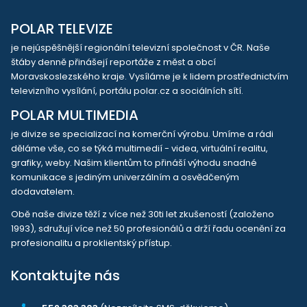
POLAR TELEVIZE
je nejúspěšnější regionální televizní společnost v ČR. Naše
štáby denně přinášejí reportáže z měst a obcí
Moravskoslezského kraje. Vysíláme je k lidem prostřednictvím
televizního vysílání, portálu polar.cz a sociálních sítí.
POLAR MULTIMEDIA
je divize se specializací na komerční výrobu. Umíme a rádi
děláme vše, co se týká multimedií - videa, virtuální realitu,
grafiky, weby. Našim klientům to přináší výhodu snadné
komunikace s jediným univerzálním a osvědčeným
dodavatelem.
Obě naše divize těží z více než 30ti let zkušeností (založeno
1993), sdružují více než 50 profesionálů a drží řadu ocenění za
profesionalitu a proklientský přístup.
Kontaktujte nás