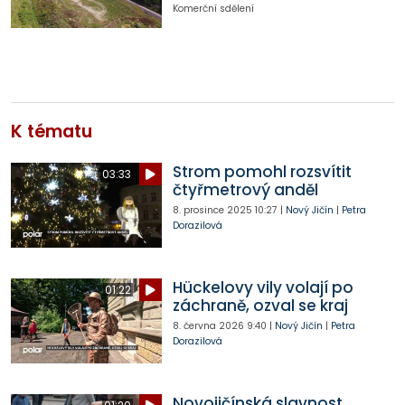
Komerční sdělení
K tématu
Strom pomohl rozsvítit
03:33
čtyřmetrový anděl
8. prosince 2025
10:27
|
Nový Jičín
|
Petra
Dorazilová
Hückelovy vily volají po
01:22
záchraně, ozval se kraj
8. června 2026
9:40
|
Nový Jičín
|
Petra
Dorazilová
Novojičínská slavnost