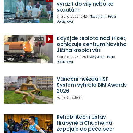
vyrazit do vily nebo ke
skautům
6. srpna 2026
16:42
|
Nový Jičín
|
Petra
Dorazilová
Když jde teplota nad třicet,
01:20
ochlazuje centrum Nového
Jičína kropicí vůz
6. srpna 2026
11:26
|
Nový Jičín
|
Petra
Dorazilová
Vánoční hvězda HSF
System vyhrála BIM Awards
2026
Komerční sdělení
Rehabilitační ústav
Hrabyně a Chuchelná
zapojuje do péče peer