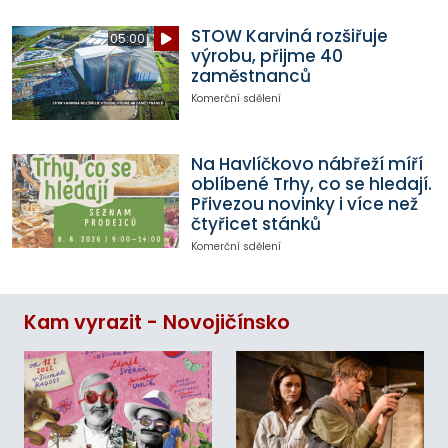
STOW Karviná rozšiřuje
05:00
výrobu, přijme 40
zaměstnanců
Komerční sdělení
Na Havlíčkovo nábřeží míří
oblíbené Trhy, co se hledají.
Přivezou novinky i více než
čtyřicet stánků
Komerční sdělení
Kam vyrazit - Novojičínsko