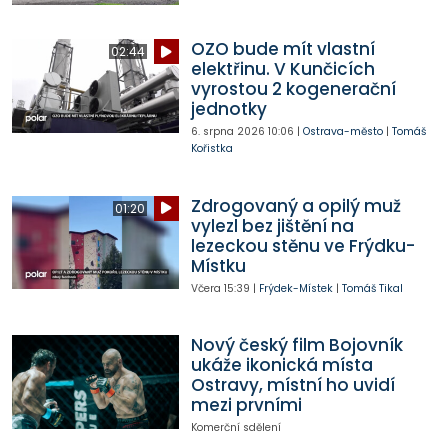
OZO bude mít vlastní
02:44
elektřinu. V Kunčicích
vyrostou 2 kogenerační
jednotky
6. srpna 2026
10:06
|
Ostrava-město
|
Tomáš
Kořistka
Zdrogovaný a opilý muž
01:20
vylezl bez jištění na
lezeckou stěnu ve Frýdku-
Místku
Včera
15:39
|
Frýdek-Místek
|
Tomáš Tikal
Nový český film Bojovník
ukáže ikonická místa
Ostravy, místní ho uvidí
mezi prvními
Komerční sdělení