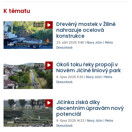
K tématu
Dřevěný mostek v Žilině
03:12
nahrazuje ocelová
konstrukce
23. září 2025
11:40
|
Nový Jičín
|
Petra
Dorazilová
Okolí toku řeky propojí v
01:21
Novém Jičíně liniový park
6. října 2025
11:30
|
Nový Jičín
|
Petra
Dorazilová
Jičínka získá díky
03:35
decentním úpravám nový
potenciál
9. října 2025
14:23
|
Nový Jičín
|
Petra
Dorazilová