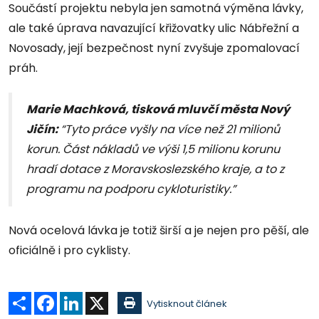
Součástí projektu nebyla jen samotná výměna lávky,
ale také úprava navazující křižovatky ulic Nábřežní a
Novosady, její bezpečnost nyní zvyšuje zpomalovací
práh.
Marie Machková, tisková mluvčí města Nový
Jičín:
“Tyto práce vyšly na více než 21 milionů
korun. Část nákladů ve výši 1,5 milionu korunu
hradí dotace z Moravskoslezského kraje, a to z
programu na podporu cykloturistiky.”
Nová ocelová lávka je totiž širší a je nejen pro pěší, ale
oficiálně i pro cyklisty.
Sdílet
Facebook
LinkedIn
X
Vytisknout článek