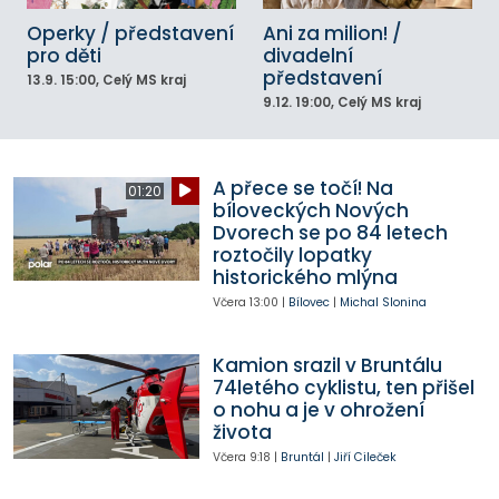
Operky / představení
Ani za milion! /
pro děti
divadelní
představení
13.9.
15:00
, Celý MS kraj
9.12.
19:00
, Celý MS kraj
A přece se točí! Na
01:20
bíloveckých Nových
Dvorech se po 84 letech
roztočily lopatky
historického mlýna
Včera
13:00
|
Bílovec
|
Michal Slonina
Kamion srazil v Bruntálu
74letého cyklistu, ten přišel
o nohu a je v ohrožení
života
Včera
9:18
|
Bruntál
|
Jiří Cileček