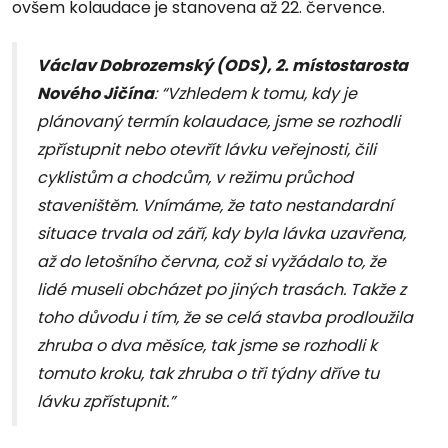
ovšem kolaudace je stanovena až 22. července.
Václav Dobrozemský (ODS), 2. místostarosta
Nového Jičína
: “Vzhledem k tomu, kdy je
plánovaný termín kolaudace, jsme se rozhodli
zpřístupnit nebo otevřít lávku veřejnosti, čili
cyklistům a chodcům, v režimu průchod
staveništěm. Vnímáme, že tato nestandardní
situace trvala od září, kdy byla lávka uzavřena,
až do letošního června, což si vyžádalo to, že
lidé museli obcházet po jiných trasách. Takže z
toho důvodu i tím, že se celá stavba prodloužila
zhruba o dva měsíce, tak jsme se rozhodli k
tomuto kroku, tak zhruba o tři týdny dříve tu
lávku zpřístupnit.”