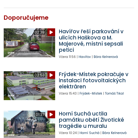
Doporučujeme
Havířov řeší parkování v
02:38
ulicích Haškova a M.
Majerové, místní sepsali
petici
Včera
11:56
|
Havířov
|
Bára Kelnerová
Frýdek-Místek pokračuje v
02:53
instalaci fotovoltaických
elektráren
Včera
15:43
|
Frýdek-Místek
|
Tomáš Tikal
Horní Suchá uctila
01:37
památku obětí Životické
tragédie u muralu
Včera
10:24
|
Horní Suchá
|
Bára Kelnerová