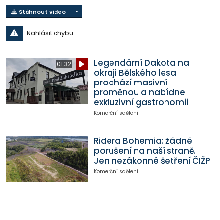
Stáhnout video
Nahlásit chybu
Legendární Dakota na
01:32
okraji Bělského lesa
prochází masivní
proměnou a nabídne
exkluzivní gastronomii
Komerční sdělení
Ridera Bohemia: žádné
porušení na naší straně.
Jen nezákonné šetření ČIŽP
Komerční sdělení