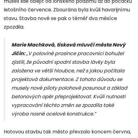
museli lidé obejít od loňského podzimu až do počátku
letošního července. Zbourána byla kvůli havarijnímu
stavu. Stavba nové se pak o téměř dva měsíce
zpozdila.
Marie Machková, tisková mluvčí města Nový
Jičín:
„V polovině prosince pracovníci bohužel
zjistili, že původní spodní stavba lávky byla
založena ve větší hloubce, než s jakou počítala
projektová dokumentace. Z tohoto důvodu se
musely nové piloty polohově posunout a základ
betonových opěr přeprojektovat. Kvůli nutnosti
vypracování těchto změn se zpozdila také
výroba nosné ocelové konstrukce.”
Hotovou stavbu tak město převzalo koncem června,