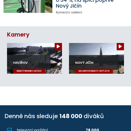
o 34 %, na špici poprvé
Nový Jičín
Komerční sdělení
Kamery
HAVÍŘOV
NOVÝ JIČÍN
NÁMĚSTÍ REPUBLIKY, HAVÍŘOV
MASARYKOVO NÁMĚSTÍ, NOVÝ JIČÍN
Denně nás sleduje
148 000
diváků
televizní vysílání
78 000