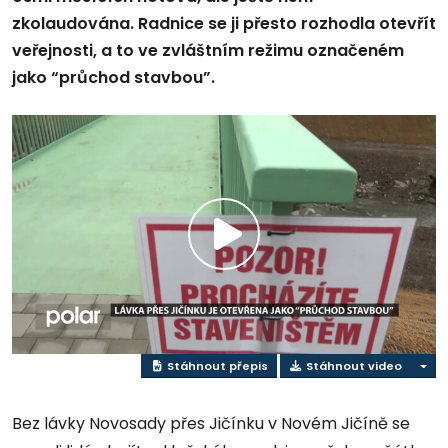
zkolaudována. Radnice se ji přesto rozhodla otevřít
veřejnosti, a to ve zvláštním režimu označeném
jako “průchod stavbou”.
Přehrát
video
Stáhnout přepis
Stáhnout video
Bez lávky Novosady přes Jičínku v Novém Jičíně se