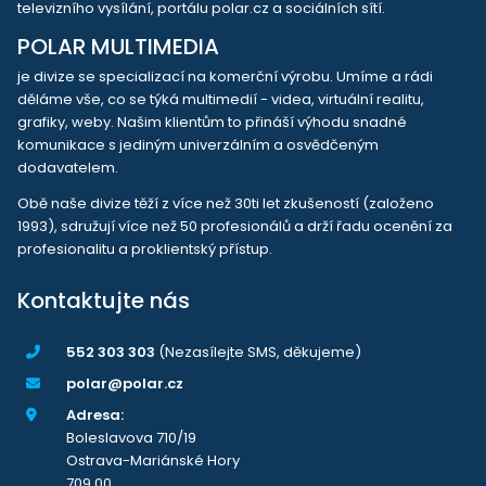
televizního vysílání, portálu polar.cz a sociálních sítí.
POLAR MULTIMEDIA
je divize se specializací na komerční výrobu. Umíme a rádi
děláme vše, co se týká multimedií - videa, virtuální realitu,
grafiky, weby. Našim klientům to přináší výhodu snadné
komunikace s jediným univerzálním a osvědčeným
dodavatelem.
Obě naše divize těží z více než 30ti let zkušeností (založeno
1993), sdružují více než 50 profesionálů a drží řadu ocenění za
profesionalitu a proklientský přístup.
Kontaktujte nás
552 303 303
(Nezasílejte SMS, děkujeme)
polar@polar.cz
Adresa:
Boleslavova 710/19
Ostrava-Mariánské Hory
709 00