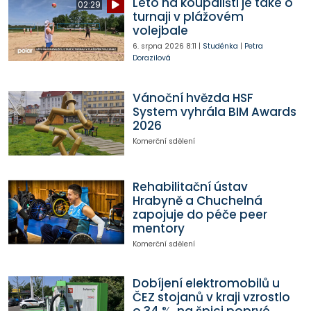
Léto na koupališti je také o
02:29
turnaji v plážovém
volejbale
6. srpna 2026
8:11
|
Studénka
|
Petra
Dorazilová
Vánoční hvězda HSF
System vyhrála BIM Awards
2026
Komerční sdělení
Rehabilitační ústav
Hrabyně a Chuchelná
zapojuje do péče peer
mentory
Komerční sdělení
Dobíjení elektromobilů u
ČEZ stojanů v kraji vzrostlo