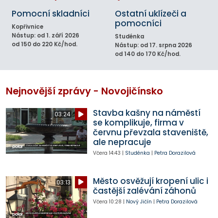
Pomocní skladníci
Ostatní uklízeči a
pomocníci
Kopřivnice
Nástup: od 1. září 2026
Studénka
od 150 do 220 Kč/hod.
Nástup: od 17. srpna 2026
od 140 do 170 Kč/hod.
Nejnovější zprávy - Novojičínsko
Stavba kašny na náměstí
03:24
se komplikuje, firma v
červnu převzala staveniště,
ale nepracuje
Včera
14:43
|
Studénka
|
Petra Dorazilová
Město osvěžují kropení ulic i
03:13
častější zalévání záhonů
Včera
10:28
|
Nový Jičín
|
Petra Dorazilová