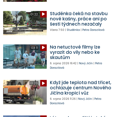
Studénka čeká na stavbu
01:22
nové kašny, práce ani po
šesti týdnech nezačaly
Včera
7:50
|
Studénka
|
Petra Dorazilová
Na netuctové filmy lze
03:11
vyrazit do vily nebo ke
skautům
6. srpna 2026
16:42
|
Nový Jičín
|
Petra
Dorazilová
Když jde teplota nad třicet,
01:20
ochlazuje centrum Nového
Jičína kropicí vůz
6. srpna 2026
11:26
|
Nový Jičín
|
Petra
Dorazilová