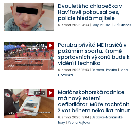
Dvouletého chlapečka v
Havířově pokousal pes,
policie hledá majitele
6. srpna 2026
14:33
|
Celý MS kraj
|
Jiří Cileček
Poruba přivítá ME hasičů v
01:31
požárním sportu. Kromě
sportovních výkonů bude k
vidění i technika
6. srpna 2026
15:43
|
Ostrava-Poruba
|
Jana
Lipowská
Mariánskohorská radnice
01:56
má nový externí
defibrilátor. Může zachránit
život během několika minut
6. srpna 2026
19:04
|
Ostrava-Mariánské
hory
|
Yvona Fajtová