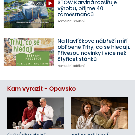
STOW Karviná rozšiřuje
05:00
výrobu, přijme 40
zaměstnanců
Komerční sdělení
Na Havlíčkovo nábřeží míří
oblíbené Trhy, co se hledají.
Přivezou novinky i více než
čtyřicet stánků
Komerční sdělení
Kam vyrazit - Opavsko