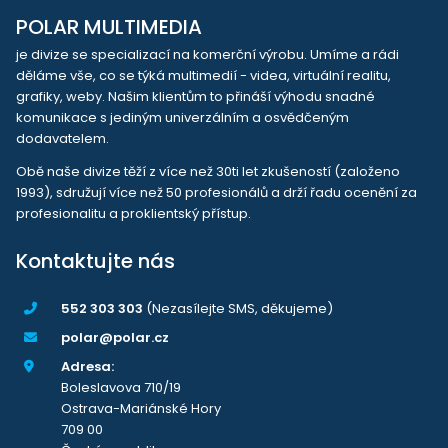
POLAR MULTIMEDIA
je divize se specializací na komerční výrobu. Umíme a rádi
děláme vše, co se týká multimedií - videa, virtuální realitu,
grafiky, weby. Našim klientům to přináší výhodu snadné
komunikace s jediným univerzálním a osvědčeným
dodavatelem.
Obě naše divize těží z více než 30ti let zkušeností (založeno
1993), sdružují více než 50 profesionálů a drží řadu ocenění za
profesionalitu a proklientský přístup.
Kontaktujte nás
552 303 303
(Nezasílejte SMS, děkujeme)
polar@polar.cz
Adresa:
Boleslavova 710/19
Ostrava-Mariánské Hory
709 00