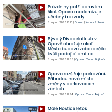
Prázdniny patří opravám
02:56
škol. Opava modernizuje
učebny i rozvody
5. srpna 2026
18:13
|
Opava
|
Yvona Fajtová
Bývalý Divadelní klub v
02:59
Opavě ohrožuje okolí.
Město budovu zabezpečilo
kvůli padající omítce
5. srpna 2026
17:58
|
Opava
|
Yvona Fajtová
Opava rozšiřuje parkování.
02:33
Přibudou nová místa i
změny v parkovacích
zónách
5. srpna 2026
17:24
|
Opava
|
Yvona Fajtová
Malé Hoštice letos
01:27