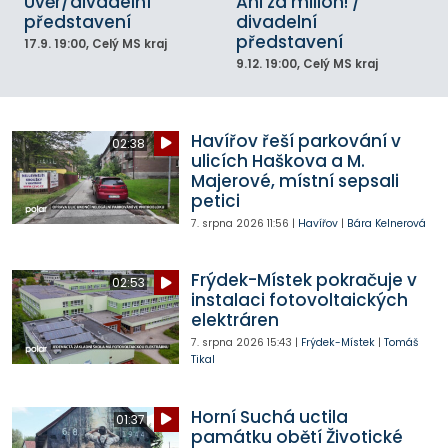
Úvěr/divadelní
Ani za milion! /
představení
divadelní
představení
17.9.
19:00
, Celý MS kraj
9.12.
19:00
, Celý MS kraj
Havířov řeší parkování v
02:38
ulicích Haškova a M.
Majerové, místní sepsali
petici
7. srpna 2026
11:56
|
Havířov
|
Bára Kelnerová
Frýdek-Místek pokračuje v
02:53
instalaci fotovoltaických
elektráren
7. srpna 2026
15:43
|
Frýdek-Místek
|
Tomáš
Tikal
Horní Suchá uctila
01:37
památku obětí Životické