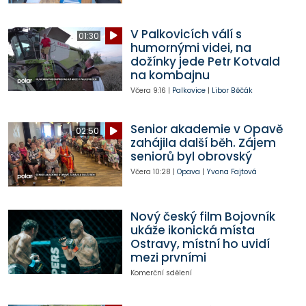
V Palkovicích válí s
01:30
humornými videi, na
dožínky jede Petr Kotvald
na kombajnu
Včera
9:16
|
Palkovice
|
Libor Běčák
Senior akademie v Opavě
02:50
zahájila další běh. Zájem
seniorů byl obrovský
Včera
10:28
|
Opava
|
Yvona Fajtová
Nový český film Bojovník
ukáže ikonická místa
Ostravy, místní ho uvidí
mezi prvními
Komerční sdělení