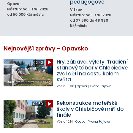
pedagogové
Opava
Nástup: od 1. září 2026
Vítkov
od 50 000 Kč/měsíc
Nástup: od 1. září 2026
od 37 580 do 48 990
Kč/měsíc
Nejnovější zprávy - Opavsko
Hry, zábava, výlety. Tradiční
02:42
stanový tábor v Chlebičově
zval děti na cestu kolem
světa
Včera
10:36
|
Opava
|
Yvona Fajtová
Rekonstrukce mateřské
02:50
školy v Chlebičově míří do
finále
Včera
10:14
|
Opava
|
Yvona Fajtová