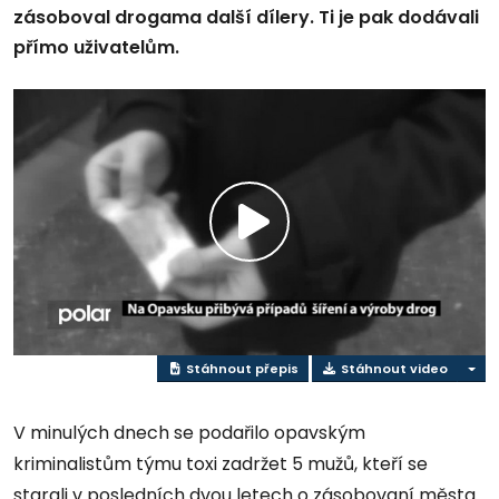
zásoboval drogama další dílery. Ti je pak dodávali
přímo uživatelům.
Přehrát
video
Stáhnout přepis
Stáhnout video
V minulých dnech se podařilo opavským
kriminalistům týmu toxi zadržet 5 mužů, kteří se
starali v posledních dvou letech o zásobovaní města