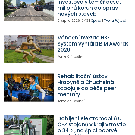
investovaly téměř deset
milionů korun do oprav i
nových staveb
5. srpna 2026
10:43
|
Opava
|
Yvona Fajtová
Vánoční hvězda HSF
System vyhrála BIM Awards
2026
Komerční sdělení
Rehabilitační ústav
Hrabyně a Chuchelná
zapojuje do péče peer
mentory
Komerční sdělení
Dobíjení elektromobilů u
ČEZ stojanů v kraji vzrostlo
o 34 %, na špici poprvé