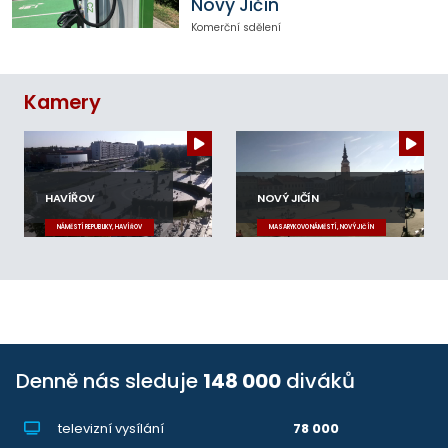
Nový Jičín
Komerční sdělení
Kamery
HAVÍŘOV
NOVÝ JIČÍN
NÁMĚSTÍ REPUBLIKY, HAVÍŘOV
MASARYKOVO NÁMĚSTÍ, NOVÝ JIČÍN
Denně nás sleduje
148 000
diváků
televizní vysílání
78 000