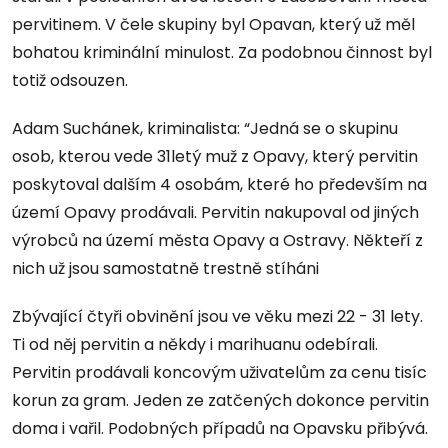
pervitinem. V čele skupiny byl Opavan, který už měl
bohatou kriminální minulost. Za podobnou činnost byl
totiž odsouzen.
Adam Suchánek, kriminalista: “Jedná se o skupinu
osob, kterou vede 31letý muž z Opavy, který pervitin
poskytoval dalším 4 osobám, které ho především na
území Opavy prodávali. Pervitin nakupoval od jiných
výrobců na území města Opavy a Ostravy. Někteří z
nich už jsou samostatně trestně stíháni
Zbývající čtyři obvinění jsou ve věku mezi 22 - 31 lety.
Ti od něj pervitin a někdy i marihuanu odebírali.
Pervitin prodávali koncovým uživatelům za cenu tisíc
korun za gram. Jeden ze zatčených dokonce pervitin
doma i vařil. Podobných případů na Opavsku přibývá.