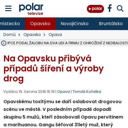
místecko
Opavsko
Novojičínsko
Bruntálsko
Domů
Opavsko
Opava
ÁSTUPCE PODAL ŽALOBU NA DVA LIDI A FIRMU Z OHROŽENÍ Z NEDBALOSTI
NA SLEZSKÉ HARTĚ PŘIBYLO SINIC, VODA MÁ HORŠÍ KVALITU, HYGIENI
NA BÍLOVECKÝCH NOVÝCH DVORECH SE PO 84 LETECH ROZTOČILY L
KARVINSKÉ MOŘE ZÍSKÁ NOVÉ GASTRO ZÁZEMÍ S VYHLÍDKOVOU TER
REKONSTRUKCE MATEŘSKÉ ŠKOLY V CHLEBIČOVĚ MÍŘÍ DO FINÁLE, VÍ
CYKLISTU (74) SRAZIL V BRUNTÁLU KAMION, JE V OHROŽENÍ ŽIVOTA,
POLICIE HLEDÁ PŘÍPADNÉ SVĚDKY, KTEŘÍ POMŮŽOU OBJASNIT PRŮ
MS KRAJ DOKONČIL OPRAVU SILNICE MEZI VRBNEM A HEŘMANOVICEM
SMVAK NABÍZÍ V DOBĚ SUCHA VODU OBCÍM A FIRMÁM, CISTERNY JE
F-M POKRAČUJE V INSTALACI FOTOVOLTAICKÝCH ELEKTRÁREN, REP
SENIOR AKADEMIE V OPAVĚ ZAHÁJILA DALŠÍ BĚH, REPORTÁŽ NA POL
PLANETÁRIUM V OSTRAVĚ CHYSTÁ POZOROVÁNÍ ČÁSTEČNÉHO ZATMĚ
OPRAVA ULIC V HAVÍŘOVĚ UKONČÍ NELEGÁLNÍ PARKOVÁNÍ VE VNI
V HAVÍŘOVĚ SE TĚŽCE ZRANIL MOTORKÁŘ PO SRÁŽCE S AUTEM, INF
TRAGICKÁ SRÁŽKA VLAKU S KAMIONEM V DOLNÍ LUTYNI Z LEDNA 
Na Opavsku přibývá
případů šíření a výroby
drog
Vydáno 15. června 2016 15:19 |
Opava
|
Tomáš Kořistka
Opavskému toxitýmu se daří oslabovat drogovou
scénu ve městě. V posledním případě dopadli
skupinu 5 mužů, kteří zásobovali Opavu pervitinem
a marihuanou. Gangu šéfoval 31letý muž, který