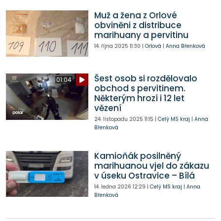
Muž a žena z Orlové
obviněni z distribuce
marihuany a pervitinu
14. října 2025
11:30
|
Orlová
|
Anna Břenková
Šest osob si rozdělovalo
01:04
obchod s pervitinem.
Některým hrozí i 12 let
vězení
24. listopadu 2025
11:15
|
Celý MS kraj
|
Anna
Břenková
Kamioňák posilněný
marihuanou vjel do zákazu
v úseku Ostravice – Bílá
14. ledna 2026
12:29
|
Celý MS kraj
|
Anna
Břenková