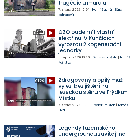
tragédie u muralu
7. srpna 2026
10:24
|
Horní Suchá
|
Bára
Kelnerová
OZO bude mít vlastní
02:44
elektřinu. V Kunčicích
vyrostou 2 kogenerační
jednotky
6. srpna 2026
10:06
|
Ostrava-město
|
Tomáš
Kořistka
Zdrogovaný a opilý muž
01:20
vylezl bez jištění na
lezeckou stěnu ve Frýdku-
Místku
7. srpna 2026
15:39
|
Frýdek-Místek
|
Tomáš
Tikal
Legendy tuzemského
undergroundu zavítají na