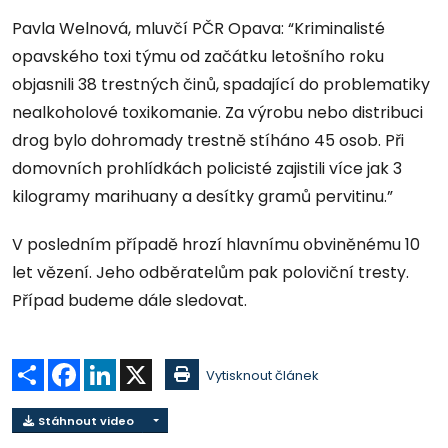
Pavla Welnová, mluvčí PČR Opava: “Kriminalisté
opavského toxi týmu od začátku letošního roku
objasnili 38 trestných činů, spadající do problematiky
nealkoholové toxikomanie. Za výrobu nebo distribuci
drog bylo dohromady trestně stíháno 45 osob. Při
domovních prohlídkách policisté zajistili více jak 3
kilogramy marihuany a desítky gramů pervitinu.”
V posledním případě hrozí hlavnímu obviněnému 10
let vězení. Jeho odběratelům pak poloviční tresty.
Případ budeme dále sledovat.
Sdílet
Facebook
LinkedIn
X
Vytisknout článek
Stáhnout video