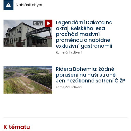
Nahlásit chybu
Legendární Dakota na
01:32
okraji Bělského lesa
prochází masivní
proměnou a nabídne
exkluzivní gastronomii
Komerční sdělení
Ridera Bohemia: žádné
porušení na naší straně.
Jen nezákonné šetření ČIŽP
Komerční sdělení
K tématu