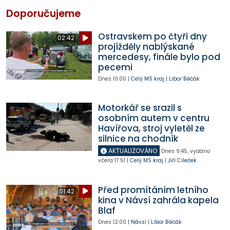
Doporučujeme
Ostravskem po čtyři dny
02:42
projížděly nablýskané
mercedesy, finále bylo pod
pecemi
Dnes
10:00
|
Celý MS kraj
|
Libor Běčák
Motorkář se srazil s
osobním autem v centru
Havířova, stroj vyletěl ze
silnice na chodník
AKTUALIZOVÁNO
Dnes
9:45
,
vydáno
včera
17:51
|
Celý MS kraj
|
Jiří Cileček
Před promítáním letního
01:42
kina v Návsí zahrála kapela
Blaf
Dnes
12:00
|
Návsí
|
Libor Běčák