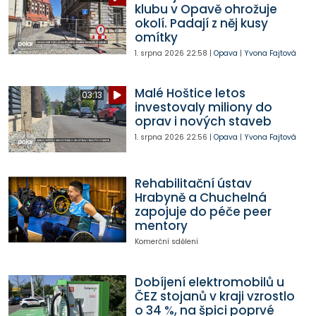
klubu v Opavě ohrožuje
okolí. Padají z něj kusy
omítky
1. srpna 2026
22:58
|
Opava
|
Yvona Fajtová
Malé Hoštice letos
03:13
investovaly miliony do
oprav i nových staveb
1. srpna 2026
22:56
|
Opava
|
Yvona Fajtová
Rehabilitační ústav
Hrabyně a Chuchelná
zapojuje do péče peer
mentory
Komerční sdělení
Dobíjení elektromobilů u
ČEZ stojanů v kraji vzrostlo
o 34 %, na špici poprvé