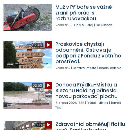
Muž v Příboře se vážně
zranil při práci s
rozbrušovačkou
Včera
9:35
|
Celý MS kraj
|
Jiří Cileček
Proskovice chystají
02:46
odbahnění. Ostrava je
podpoří z Fondu životního
prostředí.
Včera
9:14
|
Ostrava-město
|
Tomáš Kořistka
Dohoda Frýdku-Místku a
02:53
Slezanu Holding přinesla
novou parkovací plochu
5. srpna 2026
16:12
|
Frýdek-Místek
|
Tomáš
Tikal
Zdravotníci obměňují flotilu
01:18
vozů. Sanitky budou