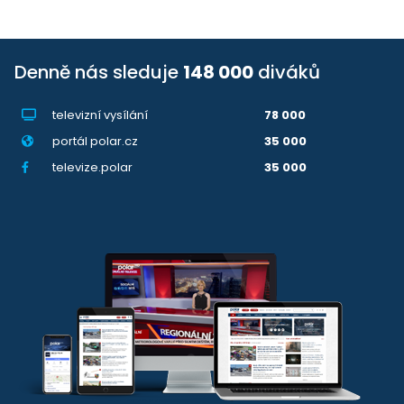
Denně nás sleduje
148 000
diváků
televizní vysílání
78 000
portál polar.cz
35 000
televize.polar
35 000