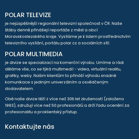
POLAR TELEVIZE
je nejúspěšnější regionální televizní společnost v ČR. Naše
štáby denně přinášejí reportáže z měst a obcí
Moravskoslezského kraje. Vysíláme je k lidem prostřednictvím
televizního vysílání, portálu polar.cz a sociálních sítí.
POLAR MULTIMEDIA
je divize se specializací na komerční výrobu. Umíme a rádi
děláme vše, co se týká multimedií - videa, virtuální realitu,
grafiky, weby. Našim klientům to přináší výhodu snadné
komunikace s jediným univerzálním a osvědčeným
dodavatelem.
Obě naše divize těží z více než 30ti let zkušeností (založeno
1993), sdružují více než 50 profesionálů a drží řadu ocenění za
profesionalitu a proklientský přístup.
Kontaktujte nás