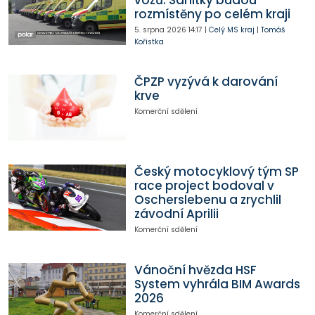
rozmístěny po celém kraji
5. srpna 2026
14:17
|
Celý MS kraj
|
Tomáš
Kořistka
ČPZP vyzývá k darování
krve
Komerční sdělení
Český motocyklový tým SP
race project bodoval v
Oscherslebenu a zrychlil
závodní Aprilii
Komerční sdělení
Vánoční hvězda HSF
System vyhrála BIM Awards
2026
Komerční sdělení