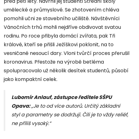
před pěti lety. Navrhli jej studenti Střední školy
umělecké a průmyslové. Se zhotovením chléva
pomohli učni ze stavebního učiliště. Návštěvníci
Vánočních trhů mohli nejdříve obdivovat svatou
rodinu. Po roce přibyla domácí zvířata, pak Tři
králové, kteří se přišli Ježíškovi poklonit, na to
vesničané nesoucí dary. Vloni tvůrčí proces přerušil
koronavirus. Přestože na výrobě betléma
spolupracovalo už několik desítek studentů, působí
jako kompaktní celek.
Lubomír Anlauf, zástupce ředitele SŠPU
Opava:
„Je to od více autorů. Určitý základní
styl a parametry se dodržují. Čili je to vždy reliéf,
ne příliš vysoký.“