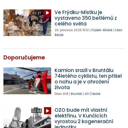
Ve Frýdku-Místku je
02:37
vystaveno 350 betlémů z
celého světa
20. prosince 2025
15:10
|
Frýdek-Místek
|
Libor
Běčák
Doporučujeme
Kamion srazil v Bruntálu
74letého cyklistu, ten přišel
o nohu a je v ohrožení
života
Dnes
9:18
|
Bruntál
|
Jiří Cileček
OZO bude mít vlastní
02:44
elektřinu. V Kunčicích
vyrostou 2 kogenerační
jednotky