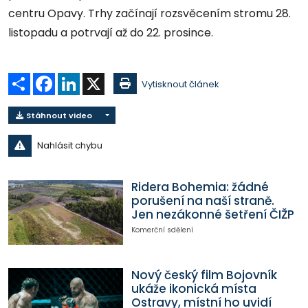
centru Opavy. Trhy začínají rozsvěcením stromu 28.
listopadu a potrvají až do 22. prosince.
Sdílet
Facebook
LinkedIn
X
Vytisknout článek
Stáhnout video
Nahlásit chybu
Ridera Bohemia: žádné
porušení na naší straně.
Jen nezákonné šetření ČIŽP
Komerční sdělení
Nový český film Bojovník
ukáže ikonická místa
Ostravy, místní ho uvidí