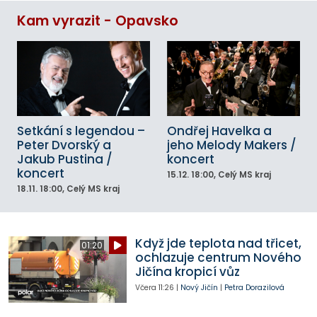
Kam vyrazit - Opavsko
Setkání s legendou –
Ondřej Havelka a
Peter Dvorský a
jeho Melody Makers /
Jakub Pustina /
koncert
koncert
15.12.
18:00
, Celý MS kraj
18.11.
18:00
, Celý MS kraj
Když jde teplota nad třicet,
01:20
ochlazuje centrum Nového
Jičína kropicí vůz
Včera
11:26
|
Nový Jičín
|
Petra Dorazilová