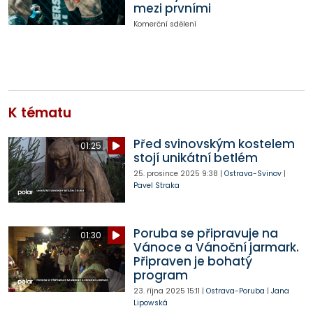
mezi prvními
Komerční sdělení
K tématu
Před svinovským kostelem
01:25
stojí unikátní betlém
25. prosince 2025
9:38
|
Ostrava-Svinov
|
Pavel Straka
Poruba se připravuje na
01:30
Vánoce a Vánoční jarmark.
Připraven je bohatý
program
23. října 2025
15:11
|
Ostrava-Poruba
|
Jana
Lipowská