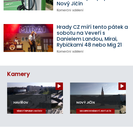
Nový Jičín
Komerční sdělení
Hrady CZ míří tento pátek a
sobotu na Veveří s
Danielem Landou, Mirai,
Rybičkami 48 nebo Mig 21
Komerční sdělení
Kamery
HAVÍŘOV
NOVÝ JIČÍN
NÁMĚSTÍ REPUBLIKY, HAVÍŘOV
MASARYKOVO NÁMĚSTÍ, NOVÝ JIČÍN