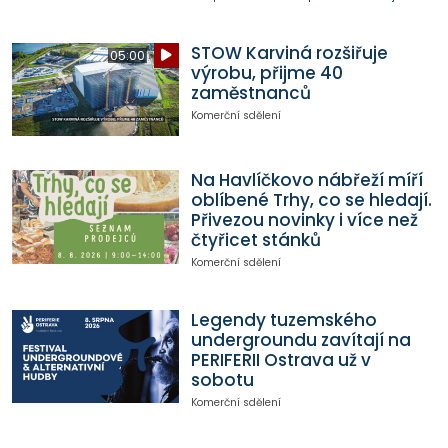
STOW Karviná rozšiřuje
05:00
výrobu, přijme 40
zaměstnanců
Komerční sdělení
Na Havlíčkovo nábřeží míří
oblíbené Trhy, co se hledají.
Přivezou novinky i více než
čtyřicet stánků
Komerční sdělení
Legendy tuzemského
undergroundu zavítají na
PERIFERII Ostrava už v
sobotu
Komerční sdělení