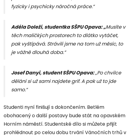
fyzicky i psychicky náročná práce.“
Adéla Doleží, studentka SŠPU Opava: „
Musíte v
těch maličkých prostorech to dlátko vytáčet,
pak vyštípává. Strávili jsme na tom už měsíc, to
je vážně dlouhá doba.“
Josef Danyi, student SŠPU Opava:
„Po chvilce
dělání si už sami najdete grif. A pak už to jde
samo.“
Studenti nyní finišují s dokončením. Betlém
obohacený o další postavy bude stát na opavském
Horním náměstí. Studentské dílo si můžete přijít
prohlédnout po celou dobu trvání Vánočních trhů v