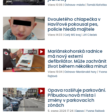
Včera
10:06
|
Ostrava-město
|
Tomáš Kořistka
Dvouletého chlapečka v
Havířově pokousal pes,
policie hledá majitele
Včera
14:33
|
Celý MS kraj
|
Jiří Cileček
Mariánskohorská radnice
01:56
má nový externí
defibrilátor. Může zachránit
život během několika minut
Včera
19:04
|
Ostrava-Mariánské hory
|
Yvona
Fajtová
Opava rozšiřuje parkování.
02:33
Přibudou nová místa i
změny v parkovacích
zónách
5. srpna 2026
17:24
|
Opava
|
Yvona Fajtová