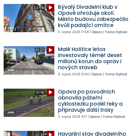
Bývalý Divadelní klub v
02:59
Opavě ohrožuje okolí.
Město budovu zabezpečilo
kvůli padající omítce
5. srpna 2026
17:58
|
Opava
|
Yvona Fajtová
Malé Hoštice letos
01:27
investovaly téměř deset
milionů korun do oprav i
nových staveb
5. srpna 2026
10:43
|
Opava
|
Yvona Fajtová
Opava po povodních
01:19
obnovila páteřní
cyklostezku podél řeky a
připravuje další trasy
3. srpna 2026
9:17
|
Opava
|
Yvona Fajtová
Havarijní stav divadelního
00:41