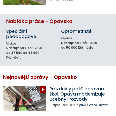
Nabídka práce - Opavsko
Speciální
Optometristé
pedagogové
Opava
Nástup: od 1. září 2026
Vítkov
od 50 000 Kč/měsíc
Nástup: od 1. září 2026
od 37 580 do 48 990
Kč/měsíc
Nejnovější zprávy - Opavsko
Prázdniny patří opravám
02:56
škol. Opava modernizuje
učebny i rozvody
5. srpna 2026
18:13
|
Opava
|
Yvona Fajtová