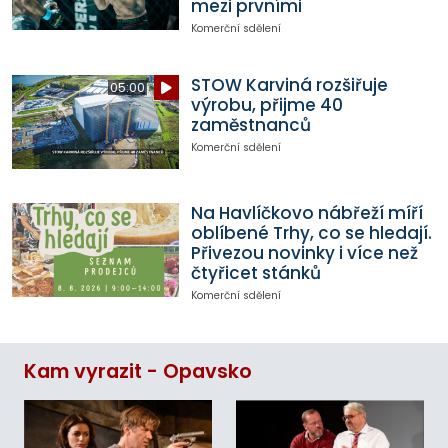
mezi prvními
Komerční sdělení
STOW Karviná rozšiřuje
05:00
výrobu, přijme 40
zaměstnanců
Komerční sdělení
Na Havlíčkovo nábřeží míří
oblíbené Trhy, co se hledají.
Přivezou novinky i více než
čtyřicet stánků
Komerční sdělení
Kam vyrazit - Opavsko