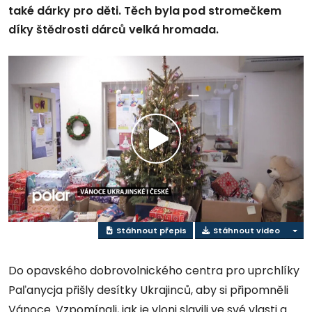
také dárky pro děti. Těch byla pod stromečkem
díky štědrosti dárců velká hromada.
Přehrát
video
Stáhnout přepis
Stáhnout video
Do opavského dobrovolnického centra pro uprchlíky
Paľanycja přišly desítky Ukrajinců, aby si připomněli
Vánoce. Vzpomínali, jak je vloni slavili ve své vlasti a