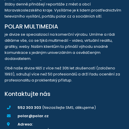
štáby denně přinášejí reportáže z měst a obcí
Moravskoslezského kraje. Vysíláme je k lidem prostřednictvím
televizního vysílání, portálu polar.cz a sociálních sítí.
POLAR MULTIMEDIA
je divize se specializací na komerční výrobu. Umíme a rádi
děláme vše, co se týká multimedií - videa, virtuální realitu,
grafiky, weby. Našim klientům to přináší výhodu snadné
komunikace s jediným univerzálním a osvědčeným
dodavatelem.
Obě naše divize těží z více než 30ti let zkušeností (založeno
1993), sdružují více než 50 profesionálů a drží řadu ocenění za
profesionalitu a proklientský přístup.
Kontaktujte nás
552 303 303
(Nezasílejte SMS, děkujeme)
polar@polar.cz
Adresa: