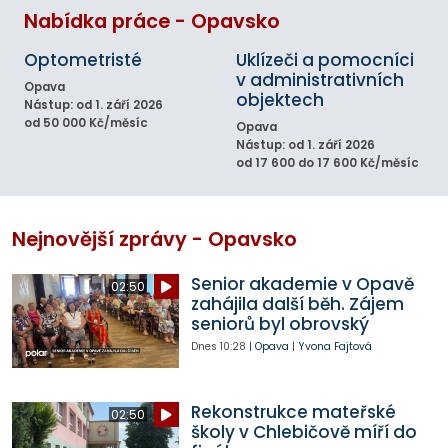
Nabídka práce - Opavsko
Optometristé
Uklízeči a pomocníci
v administrativních
Opava
objektech
Nástup: od 1. září 2026
od 50 000 Kč/měsíc
Opava
Nástup: od 1. září 2026
od 17 600 do 17 600 Kč/měsíc
Nejnovější zprávy - Opavsko
Senior akademie v Opavě
02:50
zahájila další běh. Zájem
seniorů byl obrovský
Dnes
10:28
|
Opava
|
Yvona Fajtová
Rekonstrukce mateřské
02:50
školy v Chlebičově míří do