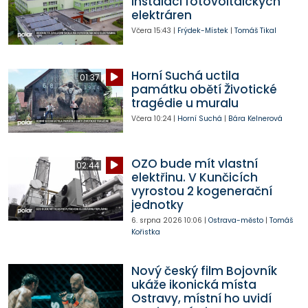
instalaci fotovoltaických
elektráren
Včera
15:43
|
Frýdek-Místek
|
Tomáš Tikal
Horní Suchá uctila
01:37
památku obětí Životické
tragédie u muralu
Včera
10:24
|
Horní Suchá
|
Bára Kelnerová
OZO bude mít vlastní
02:44
elektřinu. V Kunčicích
vyrostou 2 kogenerační
jednotky
6. srpna 2026
10:06
|
Ostrava-město
|
Tomáš
Kořistka
Nový český film Bojovník
ukáže ikonická místa
Ostravy, místní ho uvidí