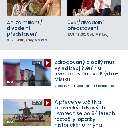
Ani za milion! /
Úvěr/divadelní
divadelní
představení
představení
17.9.
19:00
, Celý MS kraj
9.12.
19:00
, Celý MS kraj
Zdrogovaný a opilý muž
01:20
vylezl bez jištění na
lezeckou stěnu ve Frýdku-
Místku
Včera
15:39
|
Frýdek-Místek
|
Tomáš Tikal
A přece se točí! Na
01:20
bíloveckých Nových
Dvorech se po 84 letech
roztočily lopatky
historického mlýna