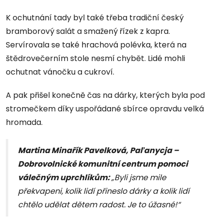
K ochutnání tady byl také třeba tradiční český
bramborový salát a smažený řízek z kapra.
Servírovala se také hrachová polévka, která na
štědrovečerním stole nesmí chybět. Lidé mohli
ochutnat vánočku a cukroví.
A pak přišel konečně čas na dárky, kterých byla pod
stromečkem díky uspořádané sbírce opravdu velká
hromada.
Martina Minařík Pavelková, Paľanycja –
Dobrovolnické komunitní centrum pomoci
válečným uprchlíkům:
„Byli jsme mile
překvapeni, kolik lidí přineslo dárky a kolik lidí
chtělo udělat dětem radost. Je to úžasné!“