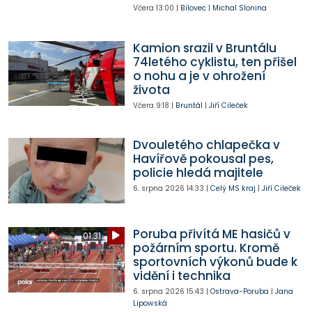
Včera
13:00
|
Bílovec
|
Michal Slonina
Kamion srazil v Bruntálu
74letého cyklistu, ten přišel
o nohu a je v ohrožení
života
Včera
9:18
|
Bruntál
|
Jiří Cileček
Dvouletého chlapečka v
Havířově pokousal pes,
policie hledá majitele
6. srpna 2026
14:33
|
Celý MS kraj
|
Jiří Cileček
Poruba přivítá ME hasičů v
01:31
požárním sportu. Kromě
sportovních výkonů bude k
vidění i technika
6. srpna 2026
15:43
|
Ostrava-Poruba
|
Jana
Lipowská