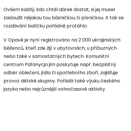
Ovšem každý, kdo chtěl dárek dostat, si jej musel
zasloužit nějakou tou básničkou či písničkou. A tak se
rozdávání balíčku pořádně protáhlo.
V Opavě je nyní registrováno na 2 000 ukrajinských
běženců, kteří zde žijí v ubytovnách, u příbuzných
nebo také v samostatných bytech. Komunitní
centrum Paľanycja jim poskytuje např. bezplatný
odběr oblečení, jídla či spotřebního zboří, zajišťuje
provoz dětské skupiny. Pořádá také výuku českého
jazyka nebo nejrůznější volnočasové aktivity.