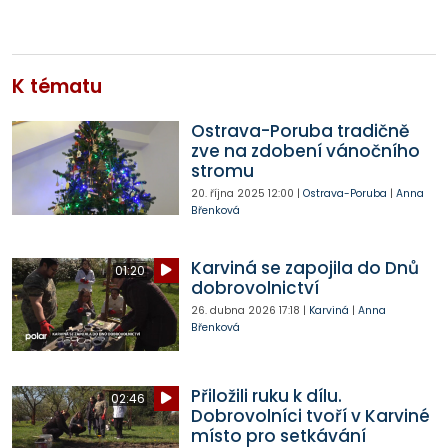
K tématu
Ostrava-Poruba tradičně
zve na zdobení vánočního
stromu
20. října 2025
12:00
|
Ostrava-Poruba
|
Anna
Břenková
Karviná se zapojila do Dnů
01:20
dobrovolnictví
26. dubna 2026
17:18
|
Karviná
|
Anna
Břenková
Přiložili ruku k dílu.
02:46
Dobrovolníci tvoří v Karviné
místo pro setkávání