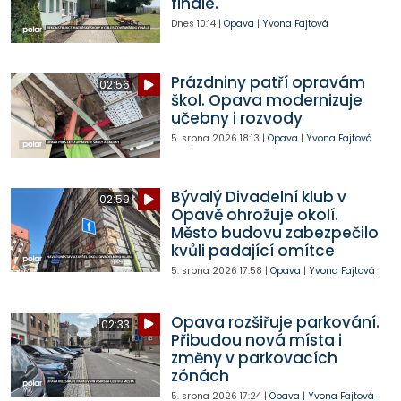
finále.
Dnes
10:14
|
Opava
|
Yvona Fajtová
Prázdniny patří opravám
02:56
škol. Opava modernizuje
učebny i rozvody
5. srpna 2026
18:13
|
Opava
|
Yvona Fajtová
Bývalý Divadelní klub v
02:59
Opavě ohrožuje okolí.
Město budovu zabezpečilo
kvůli padající omítce
5. srpna 2026
17:58
|
Opava
|
Yvona Fajtová
Opava rozšiřuje parkování.
02:33
Přibudou nová místa i
změny v parkovacích
zónách
5. srpna 2026
17:24
|
Opava
|
Yvona Fajtová