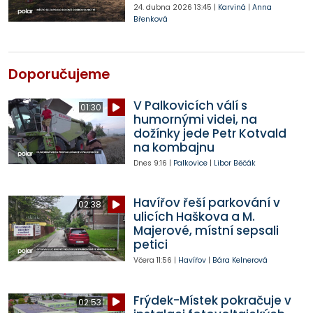
24. dubna 2026
13:45
|
Karviná
|
Anna
Břenková
Doporučujeme
V Palkovicích válí s
01:30
humornými videi, na
dožínky jede Petr Kotvald
na kombajnu
Dnes
9:16
|
Palkovice
|
Libor Běčák
Havířov řeší parkování v
02:38
ulicích Haškova a M.
Majerové, místní sepsali
petici
Včera
11:56
|
Havířov
|
Bára Kelnerová
Frýdek-Místek pokračuje v
02:53