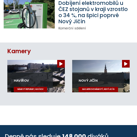
Dobíjení elektromobilů u
ČEZ stojanů v kraji vzrostlo
o 34 %, na špici poprvé
Nový Jičín
Komerční sdělení
Kamery
HAVÍŘOV
NOVÝ JIČÍN
NÁMĚSTÍ REPUBLIKY, HAVÍŘOV
MASARYKOVO NÁMĚSTÍ, NOVÝ JIČÍN
Denně nás sleduje
148 000
diváků