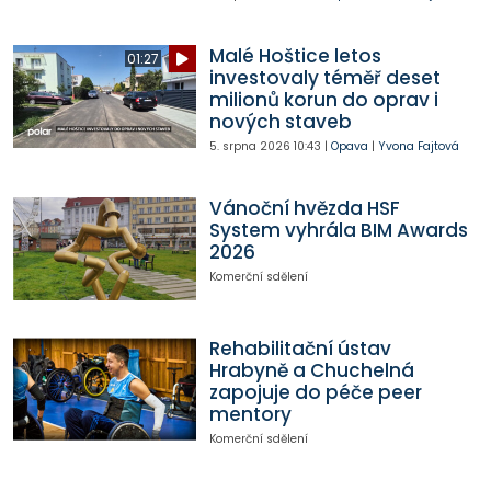
Malé Hoštice letos
01:27
investovaly téměř deset
milionů korun do oprav i
nových staveb
5. srpna 2026
10:43
|
Opava
|
Yvona Fajtová
Vánoční hvězda HSF
System vyhrála BIM Awards
2026
Komerční sdělení
Rehabilitační ústav
Hrabyně a Chuchelná
zapojuje do péče peer
mentory
Komerční sdělení