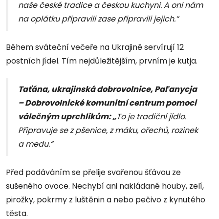
naše české tradice a českou kuchyni. A oni nám
na oplátku připravili zase připravili jejich.“
Během sváteční večeře na Ukrajině servírují 12
postních jídel. Tím nejdůležitějším, prvním je kutja.
Taťána, ukrajinská dobrovolnice, Paľanycja
– Dobrovolnické komunitní centrum pomoci
válečným uprchlíkům: „
To je tradiční jídlo.
Připravuje se z pšenice, z máku, ořechů, rozinek
a medu.“
Před podáváním se přelije svařenou šťávou ze
sušeného ovoce. Nechybí ani nakládané houby, zelí,
pirožky, pokrmy z luštěnin a nebo pečivo z kynutého
těsta.