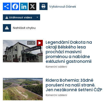
Sdílet
Facebook
LinkedIn
X
Vytisknout článek
Stáhnout video
Nahlásit chybu
Legendární Dakota na
01:32
okraji Bělského lesa
prochází masivní
proměnou a nabídne
exkluzivní gastronomii
Komerční sdělení
Ridera Bohemia: žádné
porušení na naší straně.
Jen nezákonné šetření ČIŽP
Komerční sdělení