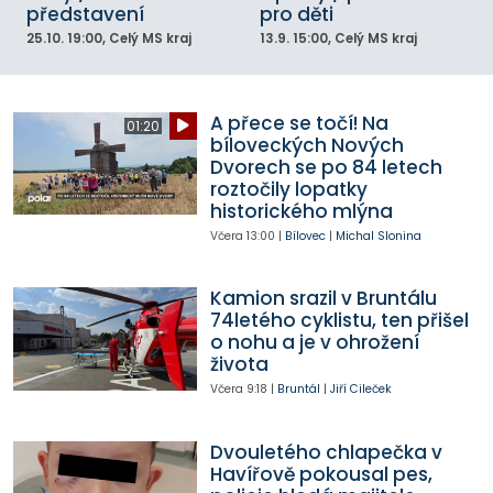
představení
pro děti
25.10.
19:00
, Celý MS kraj
13.9.
15:00
, Celý MS kraj
A přece se točí! Na
01:20
bíloveckých Nových
Dvorech se po 84 letech
roztočily lopatky
historického mlýna
Včera
13:00
|
Bílovec
|
Michal Slonina
Kamion srazil v Bruntálu
74letého cyklistu, ten přišel
o nohu a je v ohrožení
života
Včera
9:18
|
Bruntál
|
Jiří Cileček
Dvouletého chlapečka v
Havířově pokousal pes,