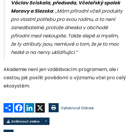
Václav Sciskala, předseda, Včelařský spolek
Moravy a Slezska
: „Mám přírodní včelí produkty
pro vlastní potřebu pro svou rodinu, a to není
zanedbatelné, protože dneska v obchodě
přírodní med nekoupíte. Takže slepě si myslím,
že ty atributy jsou, nemluvě o tom, že je to moc
hezké a na nervy uklidňující.“
Akademie není jen vzdělávacím programem, ale i
cestou, jak posílit povědomí o významu včel pro celý
ekosystém.
Sdílet
Facebook
LinkedIn
X
Vytisknout článek
Stáhnout video