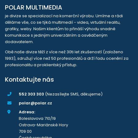
POLAR MULTIMEDIA
je divize se specializací na komerční výrobu. Umíme a rádi
děláme vše, co se týká multimedií - videa, virtuální realitu,
grafiky, weby. Našim klientům to přináší výhodu snadné
komunikace s jediným univerzálním a osvědčeným
dodavatelem.
Obě naše divize těží z více než 30ti let zkušeností (založeno
1993), sdružují více než 50 profesionálů a drží řadu ocenění za
profesionalitu a proklientský přístup.
Kontaktujte nás
552 303 303
(Nezasílejte SMS, děkujeme)
polar@polar.cz
Adresa:
Boleslavova 710/19
Ostrava-Mariánské Hory
709 00
Česká republika