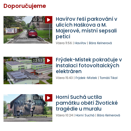
Doporučujeme
Havířov řeší parkování v
02:38
ulicích Haškova a M.
Majerové, místní sepsali
petici
Včera
11:56
|
Havířov
|
Bára Kelnerová
Frýdek-Místek pokračuje v
02:53
instalaci fotovoltaických
elektráren
Včera
15:43
|
Frýdek-Místek
|
Tomáš Tikal
Horní Suchá uctila
01:37
památku obětí Životické
tragédie u muralu
Včera
10:24
|
Horní Suchá
|
Bára Kelnerová