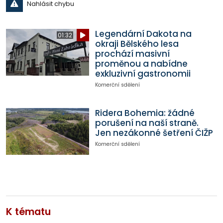
Nahlásit chybu
Legendární Dakota na
01:32
okraji Bělského lesa
prochází masivní
proměnou a nabídne
exkluzivní gastronomii
Komerční sdělení
Ridera Bohemia: žádné
porušení na naší straně.
Jen nezákonné šetření ČIŽP
Komerční sdělení
K tématu