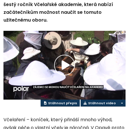
šestý ročník Včelařské akademie, která nabízí
začátečníkům možnost naučit se tomuto
užitečnému oboru.
Přehrát
video
Stáhnout přepis
Stáhnout video
Včelaření – koníček, který přináší mnoho výhod,
avšak péče o vlastní včely je náročná. V Opavě proto