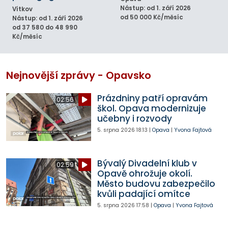
Nástup: od 1. září 2026
Vítkov
od 50 000 Kč/měsíc
Nástup: od 1. září 2026
od 37 580 do 48 990
Kč/měsíc
Nejnovější zprávy - Opavsko
Prázdniny patří opravám
02:56
škol. Opava modernizuje
učebny i rozvody
5. srpna 2026
18:13
|
Opava
|
Yvona Fajtová
Bývalý Divadelní klub v
02:59
Opavě ohrožuje okolí.
Město budovu zabezpečilo
kvůli padající omítce
5. srpna 2026
17:58
|
Opava
|
Yvona Fajtová