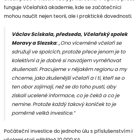
funguje Včelařská akademie, kde se začátečníci
mohou naučit nejen teorii, ale i praktické dovednosti.
Václav Sciskala, předseda, Včelařský spolek
Moravy a Slezska
: „Ono víceméně včelaři se
sdružují ve spolcích, protože přece jenom je to
kolektivní a je dobré si navzájem vyměňovat
zkušenosti. Pracujeme v nějakém regionu a my
chceme, jako zkušenější včelaři a i ti, kteří se o
ten obor zajímají, než se do toho pustí, aby
získali ucelené informace, co je čeká a co je
nemine. Protože každý takový koníček to je
poměrně velká investice.“
Počáteční investice do jednoho úlu s příslušenstvím i
včelami stojí přibližně 10 000 Kč.