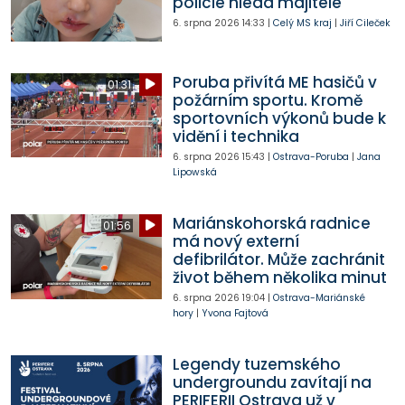
policie hledá majitele
6. srpna 2026
14:33
|
Celý MS kraj
|
Jiří Cileček
Poruba přivítá ME hasičů v
01:31
požárním sportu. Kromě
sportovních výkonů bude k
vidění i technika
6. srpna 2026
15:43
|
Ostrava-Poruba
|
Jana
Lipowská
Mariánskohorská radnice
01:56
má nový externí
defibrilátor. Může zachránit
život během několika minut
6. srpna 2026
19:04
|
Ostrava-Mariánské
hory
|
Yvona Fajtová
Legendy tuzemského
undergroundu zavítají na
PERIFERII Ostrava už v