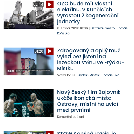
OZO bude mít vlastní
02:44
elektřinu. V Kunčicích
vyrostou 2 kogenerační
jednotky
6. srpna 2026
10:06
|
Ostrava-město
|
Tomáš
Kořistka
Zdrogovaný a opilý muž
01:20
vylezl bez jištění na
lezeckou stěnu ve Frýdku-
Místku
Včera
15:39
|
Frýdek-Místek
|
Tomáš Tikal
Nový český film Bojovník
ukáže ikonická místa
Ostravy, místní ho uvidí
mezi prvními
Komerční sdělení
STOW Karviná rozšiřuje