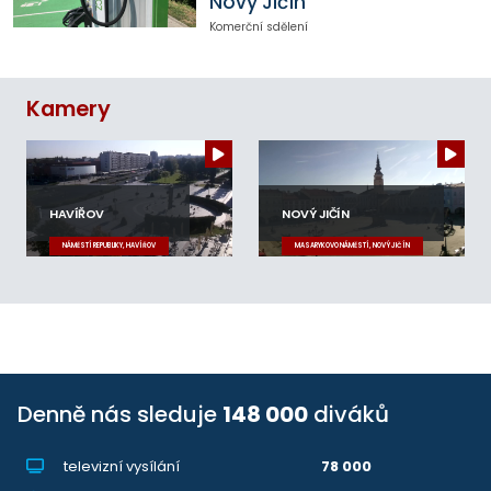
Nový Jičín
Komerční sdělení
Kamery
HAVÍŘOV
NOVÝ JIČÍN
NÁMĚSTÍ REPUBLIKY, HAVÍŘOV
MASARYKOVO NÁMĚSTÍ, NOVÝ JIČÍN
Denně nás sleduje
148 000
diváků
televizní vysílání
78 000