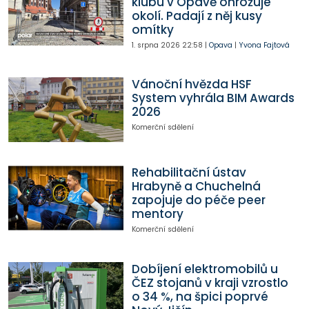
klubu v Opavě ohrožuje
okolí. Padají z něj kusy
omítky
1. srpna 2026
22:58
|
Opava
|
Yvona Fajtová
Vánoční hvězda HSF
System vyhrála BIM Awards
2026
Komerční sdělení
Rehabilitační ústav
Hrabyně a Chuchelná
zapojuje do péče peer
mentory
Komerční sdělení
Dobíjení elektromobilů u
ČEZ stojanů v kraji vzrostlo
o 34 %, na špici poprvé