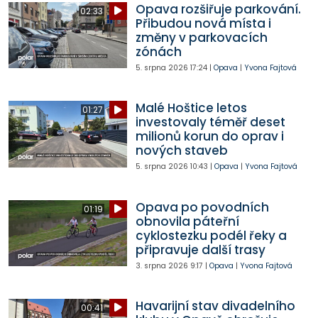
Opava rozšiřuje parkování.
02:33
Přibudou nová místa i
změny v parkovacích
zónách
5. srpna 2026
17:24
|
Opava
|
Yvona Fajtová
Malé Hoštice letos
01:27
investovaly téměř deset
milionů korun do oprav i
nových staveb
5. srpna 2026
10:43
|
Opava
|
Yvona Fajtová
Opava po povodních
01:19
obnovila páteřní
cyklostezku podél řeky a
připravuje další trasy
3. srpna 2026
9:17
|
Opava
|
Yvona Fajtová
Havarijní stav divadelního
00:41