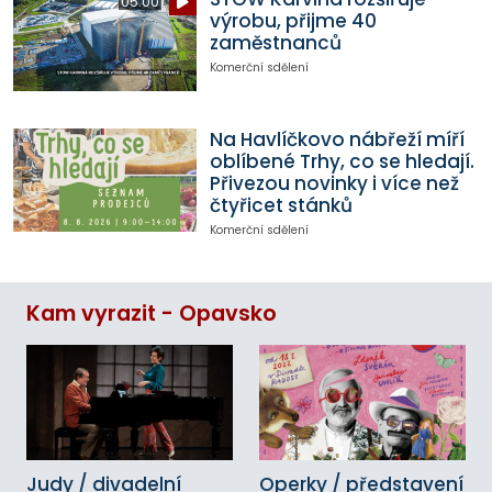
05:00
výrobu, přijme 40
zaměstnanců
Komerční sdělení
Na Havlíčkovo nábřeží míří
oblíbené Trhy, co se hledají.
Přivezou novinky i více než
čtyřicet stánků
Komerční sdělení
Kam vyrazit - Opavsko
Judy / divadelní
Operky / představení