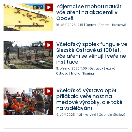
Zájemci se mohou naučit
01:34
včelaření na akademii v
Opavě
16. září 2025
12:51
|
Opava
|
Andrea Holeszová
Včelařský spolek funguje ve
02:46
Slezské Ostravě už 100 let,
včelaření se věnují i veřejné
instituce
11. března 2026
11:00
|
Ostrava-Slezská
Ostrava
|
Michal Slonina
Včelařská výstava opět
02:34
přilákala veřejnost na
medové výrobky, ale také
na vzdělávání
9. září 2025
14:21
|
Karviná
|
Gabriela Stašová