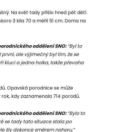
šný. Na svět tady přišlo hned pět dětí.
skoro 3 kila 70 a měřil 51 cm. Doma na
porodnického oddělení SNO:
“Byl to
první, ale výjimečný byl tím, že se
yři kluci a jedna holka, takže převaha
odů. Opavská porodnice se může
ský rok, kdy zaznamenala 714 porodů.
porodnického oddělení SNO:
“Bylo to
ě se tady tato situace stala po
 ale šly dokonce směrem nahoru.”