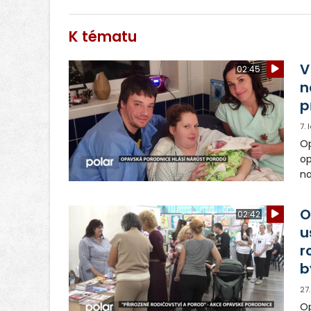
K tématu
V
02:45
n
p
7.
Op
op
na
ce
mi
O
02:42
u
r
b
27
Op