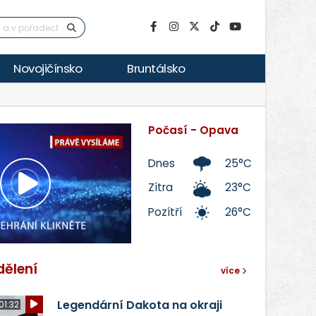
Novojičínsko
Bruntálsko
Počasí - Opava
Dnes
25°C
Zítra
23°C
Přehrát
Pozítří
26°C
video
dělení
více
Legendární Dakota na okraji
01:32