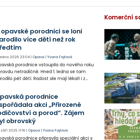
Komerční s
 opavské porodnici se loni
arodilo více dětí než rok
ředtím
 ledna 2026
23:04
|
Opava
|
Yvona Fajtová
avská porodnice vstoupila do nového roku
ravdu netradičně. Hned 1. ledna se tam
0
rodilo pět dětí. Radost ale mají lékaři i z
lkových čísel. Loni se tu narodilo víc
minek než v roce předcházejícím.
pavská porodnice
spořádala akci „Přirozené
odičovství a porod“. Zájem
yl obrovský
. září 2025
11:16
|
Opava
|
Yvona Fajtová
avská porodnice připravila speciální akci s