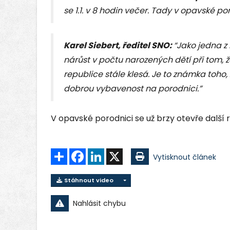
se 1.1. v 8 hodin večer. Tady v opavské p
Karel Siebert, ředitel SNO:
“Jako jedna z
nárůst v počtu narozených dětí při tom, 
republice stále klesá. Je to známka toho
dobrou vybavenost na porodnici.”
V opavské porodnici se už brzy otevře další 
Sdílet
Facebook
LinkedIn
X
Vytisknout článek
Stáhnout video
Nahlásit chybu