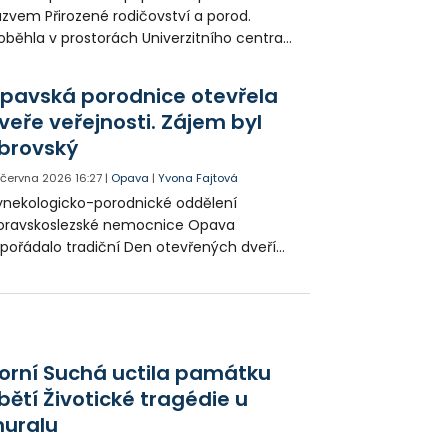
zvem Přirozené rodičovství a porod.
oběhla v prostorách Univerzitního centra
iPoint v obchodním centru Breda &
instein a přilákala více než 500
pavská porodnice otevřela
vštěvníků. Největší část publika tvořily
veře veřejnosti. Zájem byl
stávající maminky.
brovský
. června 2026
16:27
|
Opava
|
Yvona Fajtová
nekologicko-porodnické oddělení
oravskoslezské nemocnice Opava
pořádalo tradiční Den otevřených dveří
jen pro nastávající maminky a jejich
rtnery. Ten se i letos setkal s mimořádným
ájmem.
orní Suchá uctila památku
bětí Životické tragédie u
uralu