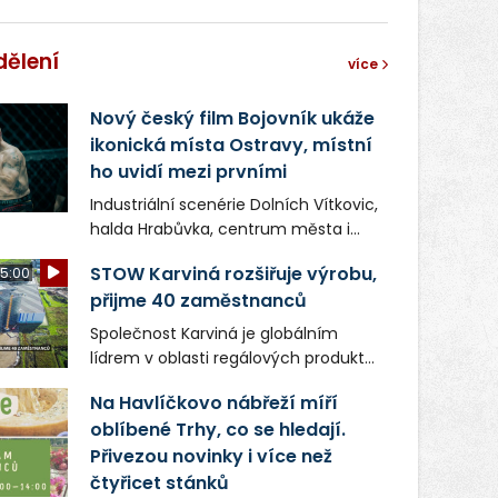
dělení
více
Nový český film Bojovník ukáže
ikonická místa Ostravy, místní
ho uvidí mezi prvními
Industriální scenérie Dolních Vítkovic,
halda Hrabůvka, centrum města i
další ikonická místa Ostravy se objeví
STOW Karviná rozšiřuje výrobu,
5:00
v novém filmu Bojovník, který vstoupí
přijme 40 zaměstnanců
do kin už 13. srpna. Režiséři Vojtěch
Frič a Tomáš Dianiška si
Společnost Karviná je globálním
moravskoslezskou metropoli
lídrem v oblasti regálových produktů
nevybrali náhodou – její syrová
a systémů, stabilním
atmosféra se stala přirozenou
Na Havlíčkovo nábřeží míří
zaměstnavatelem na Karvinsku a
součástí příběhu bývalého
oblíbené Trhy, co se hledají.
firmou s obrovským potenciálem.
boxerského šampiona Hoffa (Milan
Přivezou novinky i více než
Ondrík), jenž se po letech vrací do
čtyřicet stánků
světa vrcholových zápasů, tentokrát