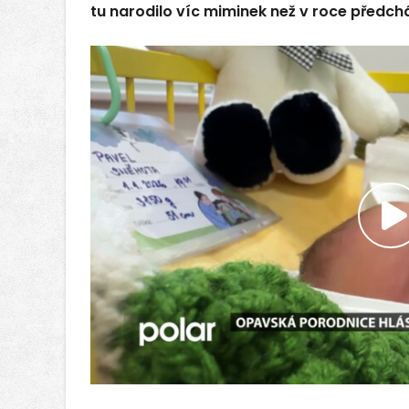
tu narodilo víc miminek než v roce předch
P
v