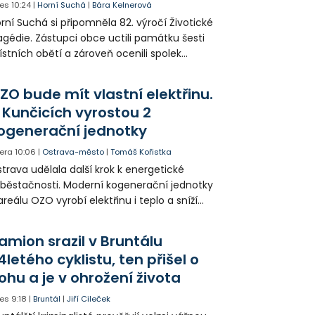
es
10:24
|
Horní Suchá
|
Bára Kelnerová
rní Suchá si připomněla 82. výročí Životické
agédie. Zástupci obce uctili památku šesti
stních obětí a zároveň ocenili spolek
votice Sobě za zpřístupnění informací o
agédii prostřednictvím QR kódů u
ZO bude mít vlastní elektřinu.
amátníků.
 Kunčicích vyrostou 2
ogenerační jednotky
era
10:06
|
Ostrava-město
|
Tomáš Kořistka
trava udělala další krok k energetické
běstačnosti. Moderní kogenerační jednotky
areálu OZO vyrobí elektřinu i teplo a sníží
klady i emise. Malou elektrárnu postaví
olia přímo v Kunčicích.
amion srazil v Bruntálu
4letého cyklistu, ten přišel o
ohu a je v ohrožení života
es
9:18
|
Bruntál
|
Jiří Cileček