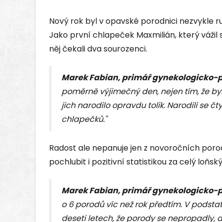
Nový rok byl v opavské porodnici nezvykle ru
Jako první chlapeček Maxmilián, který vážil 
něj čekali dva sourozenci.
Marek Fabian, primář gynekologicko-
poměrně výjimečný den, nejen tím, že byl 
jich narodilo opravdu tolik. Narodili se čt
chlapečků."
Radost ale nepanuje jen z novoročních por
pochlubit i pozitivní statistikou za celý loň
Marek Fabian, primář gynekologicko-
o 6 porodů víc než rok předtím. V podstat
deseti letech, že porody se nepropadly,