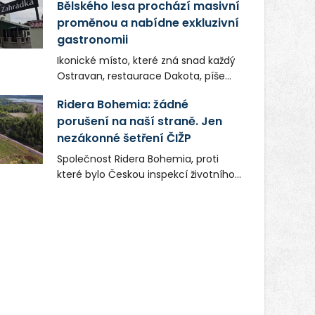
Bělského lesa prochází masivní
proměnou a nabídne exkluzivní
gastronomii
Ikonické místo, které zná snad každý
Ostravan, restaurace Dakota, píše
novou kapitolu. Silná mateřská
Ridera Bohemia: žádné
společnost Dang Investment Group
porušení na naší straně. Jen
s.r.o. investuje do projektu přes 50
nezákonné šetření ČIŽP
milionů korun. Cílem je přinést
Ostravě dva špičkové gastronomické
Společnost Ridera Bohemia, proti
koncepty, které v regionu dosud
které bylo Českou inspekcí životního
chyběly, luxusní středomořskou
prostředí (ČIŽP) čtyři roky vedeno
kuchyni a autentickou asijskou
vykonstruované řízení, při realizaci
gastronomii.
OVS na heřmanické haldě
postupovala v souladu se zákonem a
zadáním státního podniku DIAMO a v
této souvislosti nelze hovořit o
žádném odpadu. Ridera od počátku
označovala řízení ČIŽP za nezákonné
a domáhala se práva na spravedlivý