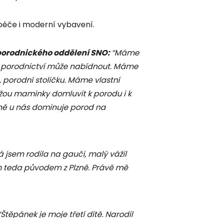
 péče i moderní vybavení.
porodnického oddělení SNO:
“Máme
 porodnictví může nabídnout. Máme
porodní stoličku. Máme vlastní
ůžou maminky domluvit k porodu i k
ně u nás dominuje porod na
á jsem rodila na gauči, malý vážil
m teda původem z Plzně. Právě mě
“Štěpánek je moje třetí dítě. Narodil