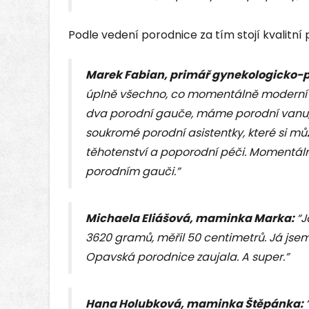
Podle vedení porodnice za tím stojí kvalitní
Marek Fabian, primář gynekologicko-
úplně všechno, co momentálně moderní
dva porodní gauče, máme porodní vanu, 
soukromé porodní asistentky, které si m
těhotenství a poporodní péči. Momentál
porodním gauči.”
Michaela Eliášová, maminka Marka:
“J
3620 gramů, měřil 50 centimetrů. Já jse
Opavská porodnice zaujala. A super.”
Hana Holubková, maminka Štěpánka: