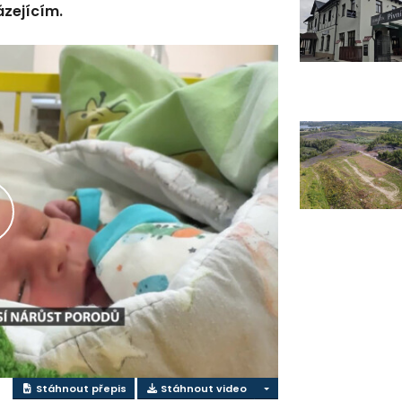
ázejícím.
řehrát
ideo
Stáhnout přepis
Stáhnout video