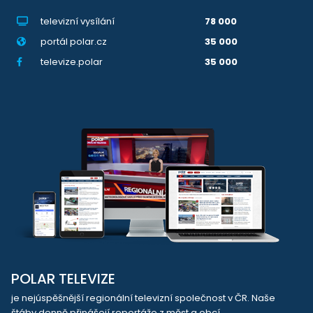
televizní vysílání
78 000
portál polar.cz
35 000
televize.polar
35 000
POLAR TELEVIZE
je nejúspěšnější regionální televizní společnost v ČR. Naše
štáby denně přinášejí reportáže z měst a obcí