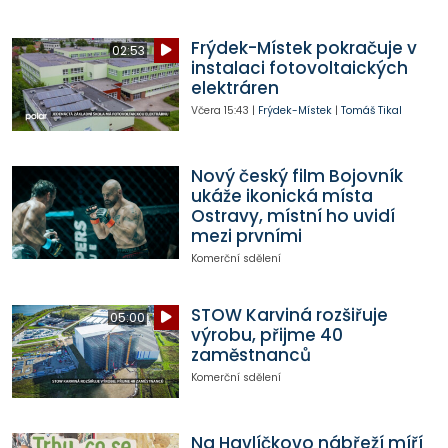
Frýdek-Místek pokračuje v
02:53
instalaci fotovoltaických
elektráren
Včera
15:43
|
Frýdek-Místek
|
Tomáš Tikal
Nový český film Bojovník
ukáže ikonická místa
Ostravy, místní ho uvidí
mezi prvními
Komerční sdělení
STOW Karviná rozšiřuje
05:00
výrobu, přijme 40
zaměstnanců
Komerční sdělení
Na Havlíčkovo nábřeží míří