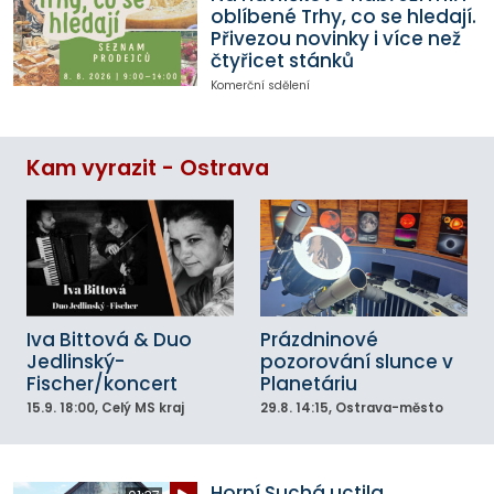
oblíbené Trhy, co se hledají.
Přivezou novinky i více než
čtyřicet stánků
Komerční sdělení
Kam vyrazit - Ostrava
Iva Bittová & Duo
Prázdninové
Jedlinský-
pozorování slunce v
Fischer/koncert
Planetáriu
15.9.
18:00
, Celý MS kraj
29.8.
14:15
, Ostrava-město
Horní Suchá uctila