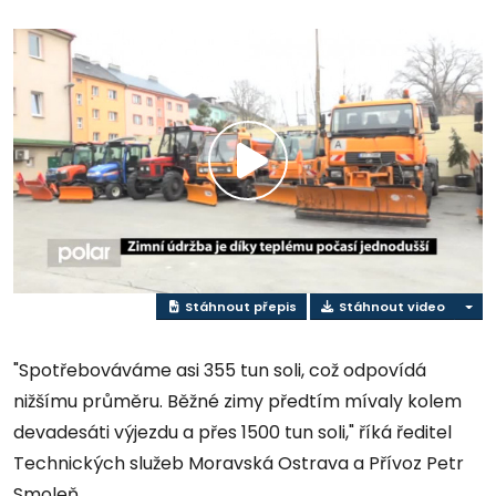
Přehrát
video
Stáhnout přepis
Stáhnout video
"Spotřebováváme asi 355 tun soli, což odpovídá
nižšímu průměru. Běžné zimy předtím mívaly kolem
devadesáti výjezdu a přes 1500 tun soli," říká ředitel
Technických služeb Moravská Ostrava a Přívoz Petr
Smoleň.