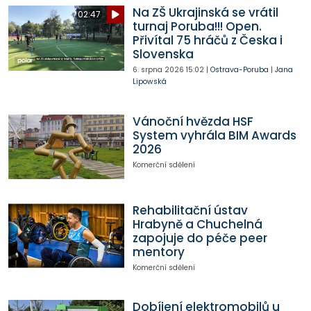
Na ZŠ Ukrajinská se vrátil
02:47
turnaj Poruba!!! Open.
Přivítal 75 hráčů z Česka i
Slovenska
6. srpna 2026
15:02
|
Ostrava-Poruba
|
Jana
Lipowská
Vánoční hvězda HSF
System vyhrála BIM Awards
2026
Komerční sdělení
Rehabilitační ústav
Hrabyně a Chuchelná
zapojuje do péče peer
mentory
Komerční sdělení
Dobíjení elektromobilů u