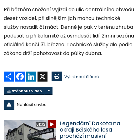
Při běžném sněžení vyjíždí do ulic centrálního obvodu
deset vozidel, při silnějším jich mohou technické
služby nasadit čtrnáct. Denně je pak v terénu zhruba
padesát a při kalamitě až osmdesát lidí. Zimní sezóna
oficiálně končí 31. března. Technické služby ale podle
zákona drží pohotovost do půlky dubna.
Sdílet
Facebook
LinkedIn
X
Vytisknout článek
Stáhnout video
Nahlásit chybu
Legendární Dakota na
01:32
okraji Bělského lesa
prochází masivní