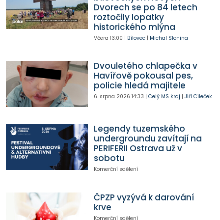
Dvorech se po 84 letech
roztočily lopatky
historického mlýna
Včera
13:00
|
Bílovec
|
Michal Slonina
Dvouletého chlapečka v
Havířově pokousal pes,
policie hledá majitele
6. srpna 2026
14:33
|
Celý MS kraj
|
Jiří Cileček
Legendy tuzemského
undergroundu zavítají na
PERIFERII Ostrava už v
sobotu
Komerční sdělení
ČPZP vyzývá k darování
krve
Komerční sdělení