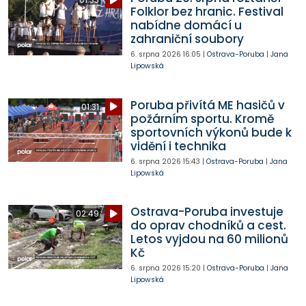
Folklor bez hranic. Festival
nabídne domácí u
zahraniční soubory
6. srpna 2026
16:05
|
Ostrava-Poruba
|
Jana
Lipowská
Poruba přivítá ME hasičů v
01:31
požárním sportu. Kromě
sportovních výkonů bude k
vidění i technika
6. srpna 2026
15:43
|
Ostrava-Poruba
|
Jana
Lipowská
Ostrava-Poruba investuje
02:49
do oprav chodníků a cest.
Letos vyjdou na 60 milionů
Kč
6. srpna 2026
15:20
|
Ostrava-Poruba
|
Jana
Lipowská