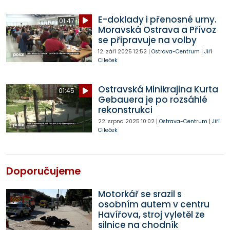
E-doklady i přenosné urny.
01:47
Moravská Ostrava a Přívoz
se připravuje na volby
12. září 2025
12:52
|
Ostrava-Centrum
|
Jiří
Cileček
Ostravská Minikrajina Kurta
01:45
Gebauera je po rozsáhlé
rekonstrukci
22. srpna 2025
10:02
|
Ostrava-Centrum
|
Jiří
Cileček
Doporučujeme
Motorkář se srazil s
osobním autem v centru
Havířova, stroj vyletěl ze
silnice na chodník