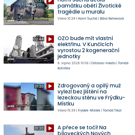
01:37
památku obětí Životické
tragédie u muralu
Včera
10:24
|
Horní Suchá
|
Bára Kelnerová
OZO bude mít vlastní
02:44
elektřinu. V Kunčicích
vyrostou 2 kogenerační
jednotky
6. srpna 2026
10:06
|
Ostrava-město
|
Tomáš
Kořistka
Zdrogovaný a opilý muž
01:20
vylezl bez jištění na
lezeckou stěnu ve Frýdku-
Místku
Včera
15:39
|
Frýdek-Místek
|
Tomáš Tikal
A přece se točí! Na
01:20
bíloveckých Nových