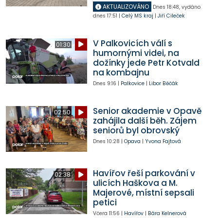
AKTUALIZOVÁNO
Dnes
18:48
,
vydáno
dnes
17:51
|
Celý MS kraj
|
Jiří Cileček
V Palkovicích válí s
01:30
humornými videi, na
dožínky jede Petr Kotvald
na kombajnu
Dnes
9:16
|
Palkovice
|
Libor Běčák
Senior akademie v Opavě
02:50
zahájila další běh. Zájem
seniorů byl obrovský
Dnes
10:28
|
Opava
|
Yvona Fajtová
Havířov řeší parkování v
02:38
ulicích Haškova a M.
Majerové, místní sepsali
petici
Včera
11:56
|
Havířov
|
Bára Kelnerová