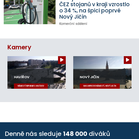
ČEZ stojanů v kraji vzrostlo
o 34 %, na špici poprvé
Nový Jičín
Komerční sdělení
Kamery
HAVÍŘOV
NOVÝ JIČÍN
NÁMĚSTÍ REPUBLIKY, HAVÍŘOV
MASARYKOVO NÁMĚSTÍ, NOVÝ JIČÍN
Denně nás sleduje
148 000
diváků