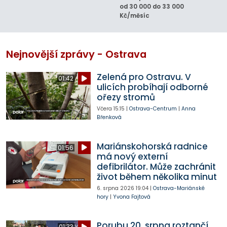
od 30 000 do 33 000
Kč/měsíc
Nejnovější zprávy - Ostrava
Zelená pro Ostravu. V
01:42
ulicích probíhají odborné
ořezy stromů
Včera
15:15
|
Ostrava-Centrum
|
Anna
Břenková
Mariánskohorská radnice
01:56
má nový externí
defibrilátor. Může zachránit
život během několika minut
6. srpna 2026
19:04
|
Ostrava-Mariánské
hory
|
Yvona Fajtová
Porubu 20. srpna roztančí
01:33