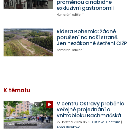
proměnou a nabídne
exkluzivní gastronomii
Komerční sdělení
Ridera Bohemia: žádné
porušení na naší straně.
Jen nezákonné šetření ČIŽP
Komerční sdělení
K tématu
V centru Ostravy proběhlo
01:19
veřejné projednání o
vnitrobloku Bachmačská
27. května 2026
8:28
|
Ostrava-Centrum
|
Anna Břenková