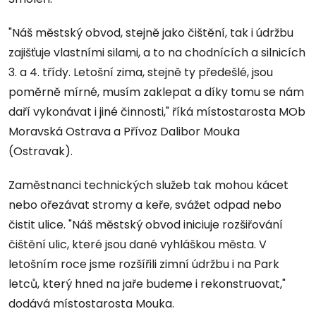
"Náš městský obvod, stejně jako čištění, tak i údržbu
zajišťuje vlastními silami, a to na chodnících a silnicích
3. a 4. třídy. Letošní zima, stejně ty předešlé, jsou
poměrně mírné, musím zaklepat a díky tomu se nám
daří vykonávat i jiné činnosti," říká místostarosta MOb
Moravská Ostrava a Přívoz Dalibor Mouka
(Ostravak).
Zaměstnanci technických služeb tak mohou kácet
nebo ořezávat stromy a keře, svážet odpad nebo
čistit ulice. "Náš městský obvod iniciuje rozšiřování
čištění ulic, které jsou dané vyhláškou města. V
letošním roce jsme rozšířili zimní údržbu i na Park
letců, který hned na jaře budeme i rekonstruovat,"
dodává místostarosta Mouka.