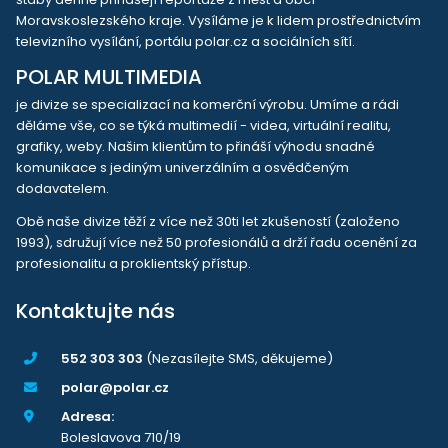
Moravskoslezského kraje. Vysíláme je k lidem prostřednictvím
televizního vysílání, portálu polar.cz a sociálních sítí.
POLAR MULTIMEDIA
je divize se specializací na komerční výrobu. Umíme a rádi
děláme vše, co se týká multimedií - videa, virtuální realitu,
grafiky, weby. Našim klientům to přináší výhodu snadné
komunikace s jediným univerzálním a osvědčeným
dodavatelem.
Obě naše divize těží z více než 30ti let zkušeností (založeno
1993), sdružují více než 50 profesionálů a drží řadu ocenění za
profesionalitu a proklientský přístup.
Kontaktujte nás
552 303 303
(Nezasílejte SMS, děkujeme)
polar@polar.cz
Adresa:
Boleslavova 710/19