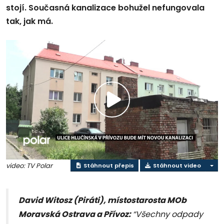
stojí. Současná kanalizace bohužel nefungovala
tak, jak má.
Přehrát
video
video: TV Polar
Stáhnout přepis
Stáhnout video
David Witosz (Piráti), místostarosta MOb
Moravská Ostrava a Přívoz:
“Všechny odpady