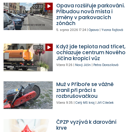
Opava rozšiřuje parkování.
02:33
Přibudou nová místa i
změny v parkovacích
zónách
5. srpna 2026
17:24
|
Opava
|
Yvona Fajtová
Když jde teplota nad třicet,
01:20
ochlazuje centrum Nového
Jičína kropicí vůz
Včera
11:26
|
Nový Jičín
|
Petra Dorazilová
Muž v Příboře se vážně
zranil při práci s
rozbrušovačkou
Včera
9:35
|
Celý MS kraj
|
Jiří Cileček
ČPZP vyzývá k darování
krve