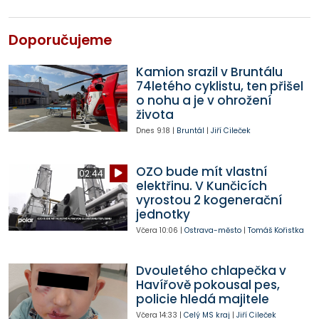
Doporučujeme
Kamion srazil v Bruntálu
74letého cyklistu, ten přišel
o nohu a je v ohrožení
života
Dnes
9:18
|
Bruntál
|
Jiří Cileček
OZO bude mít vlastní
02:44
elektřinu. V Kunčicích
vyrostou 2 kogenerační
jednotky
Včera
10:06
|
Ostrava-město
|
Tomáš Kořistka
Dvouletého chlapečka v
Havířově pokousal pes,
policie hledá majitele
Včera
14:33
|
Celý MS kraj
|
Jiří Cileček