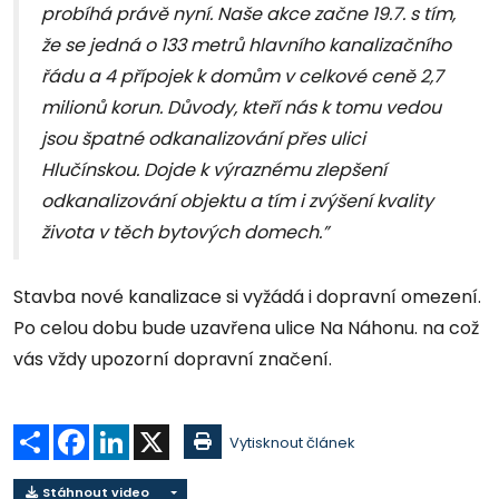
probíhá právě nyní. Naše akce začne 19.7. s tím,
že se jedná o 133 metrů hlavního kanalizačního
řádu a 4 přípojek k domům v celkové ceně 2,7
milionů korun. Důvody, kteří nás k tomu vedou
jsou špatné odkanalizování přes ulici
Hlučínskou. Dojde k výraznému zlepšení
odkanalizování objektu a tím i zvýšení kvality
života v těch bytových domech.”
Stavba nové kanalizace si vyžádá i dopravní omezení.
Po celou dobu bude uzavřena ulice Na Náhonu. na což
vás vždy upozorní dopravní značení.
Sdílet
Facebook
LinkedIn
X
Vytisknout článek
Stáhnout video