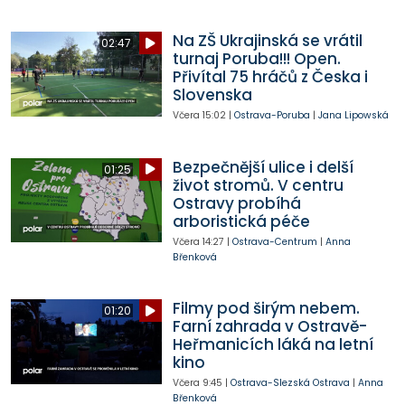
Na ZŠ Ukrajinská se vrátil
02:47
turnaj Poruba!!! Open.
Přivítal 75 hráčů z Česka i
Slovenska
Včera
15:02
|
Ostrava-Poruba
|
Jana Lipowská
Bezpečnější ulice i delší
01:25
život stromů. V centru
Ostravy probíhá
arboristická péče
Včera
14:27
|
Ostrava-Centrum
|
Anna
Břenková
Filmy pod širým nebem.
01:20
Farní zahrada v Ostravě-
Heřmanicích láká na letní
kino
Včera
9:45
|
Ostrava-Slezská Ostrava
|
Anna
Břenková