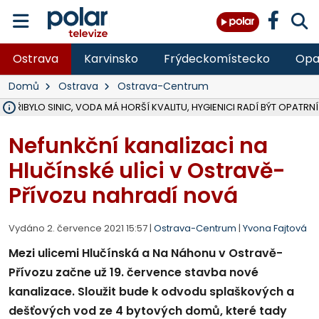
Ostrava
Karvinsko
Frýdeckomístecko
Opa
Domů
Ostrava
Ostrava-Centrum
Ě PŘIBYLO SINIC, VODA MÁ HORŠÍ KVALITU, HYGIENICI RADÍ BÝT OPATRNÍ
ÚOHS DAL ZÁTORU POKUTU 100 000 ZA CHYBY V ZAKÁZCE NA OBN
AREÁL LODIČEK V KARVINÉ SE PŘIPRAVUJE NA VELKOU REKONSTRUKC
KARVINÁ ZNÁ BUDOUCÍ PODOBU AREÁLU LODIČKY V PARKU BOŽEN
CYKLISTU (74) SRAZIL V BRUNTÁLU KAMION, JE V OHROŽENÍ ŽIVOTA,
POLICIE HLEDÁ PŘÍPADNÉ SVĚDKY, KTEŘÍ POMŮŽOU OBJASNIT PRŮ
RADNÍ OSTRAVY A POSLANKYNĚ A. HOFFMANNOVÁ ZA PIRÁTY PODA
NA POSTUP MINISTERSTVA ŽIVOTNÍHO PROSTŘEDÍ V KAUZE HALDY 
MUŽ V PŘÍBOŘE SE VÁŽNĚ ZRANIL PŘI PRÁCI S ROZBRUŠOVAČKOU, I
SLEZSKÁ OSTRAVA PŘIPRAVUJE PROJEKTOVOU DOKUMENTACI PRO 
PODEZŘELÝ BALÍČEK ZASTAVIL PROVOZ NA NÁDRAŽÍ VE F-M, ČEKÁ 
CHLAPEČKA (2) V HAVÍŘOVĚ POKOUSAL PES, POLICIE HLEDÁ MAJITEL
MS KRAJ VYBUDUJE ZA 40 MILIONŮ V JABLUNKOVĚ NOVÝ MOST PŘES O
FOTBALISTA LAURI LAINE SE VRACÍ Z BANÍKU OSTRAVA NA PŮL ROK
F-M DOKONČIL VOLNOČASOVÝ AREÁL RIVKA PARK ZA 62 MILIONŮ,
Nefunkční kanalizaci na
Hlučínské ulici v Ostravě-
Přívozu nahradí nová
Vydáno 2. července 2021 15:57 |
Ostrava-Centrum
|
Yvona Fajtová
Mezi ulicemi Hlučínská a Na Náhonu v Ostravě-
Přívozu začne už 19. července stavba nové
kanalizace. Sloužit bude k odvodu splaškových a
dešťových vod ze 4 bytových domů, které tady