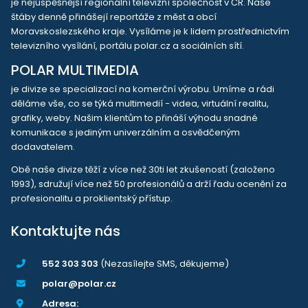
je nejúspěšnější regionální televizní společnost v ČR. Naše
štáby denně přinášejí reportáže z měst a obcí
Moravskoslezského kraje. Vysíláme je k lidem prostřednictvím
televizního vysílání, portálu polar.cz a sociálních sítí.
POLAR MULTIMEDIA
je divize se specializací na komerční výrobu. Umíme a rádi
děláme vše, co se týká multimedií - videa, virtuální realitu,
grafiky, weby. Našim klientům to přináší výhodu snadné
komunikace s jediným univerzálním a osvědčeným
dodavatelem.
Obě naše divize těží z více než 30ti let zkušeností (založeno
1993), sdružují více než 50 profesionálů a drží řadu ocenění za
profesionalitu a proklientský přístup.
Kontaktujte nás
552 303 303
(Nezasílejte SMS, děkujeme)
polar@polar.cz
Adresa: