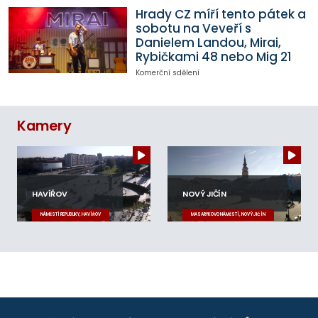
Hrady CZ míří tento pátek a
sobotu na Veveří s
Danielem Landou, Mirai,
Rybičkami 48 nebo Mig 21
Komerční sdělení
Kamery
HAVÍŘOV
NOVÝ JIČÍN
NÁMĚSTÍ REPUBLIKY, HAVÍŘOV
MASARYKOVO NÁMĚSTÍ, NOVÝ JIČÍN