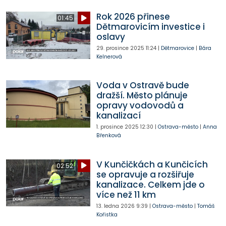
Rok 2026 přinese
01:45
Dětmarovicím investice i
oslavy
29. prosince 2025
11:24
|
Dětmarovice
|
Bára
Kelnerová
Voda v Ostravě bude
dražší. Město plánuje
opravy vodovodů a
kanalizací
1. prosince 2025
12:30
|
Ostrava-město
|
Anna
Břenková
V Kunčičkách a Kunčicích
02:52
se opravuje a rozšiřuje
kanalizace. Celkem jde o
více než 11 km
13. ledna 2026
9:39
|
Ostrava-město
|
Tomáš
Kořistka