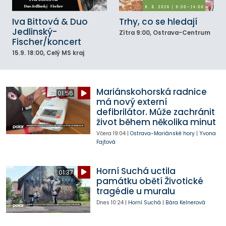
Iva Bittová & Duo
Trhy, co se hledají
Jedlinský-
Zítra
9:00
, Ostrava-Centrum
Fischer/koncert
15.9.
18:00
, Celý MS kraj
Mariánskohorská radnice
01:56
má nový externí
defibrilátor. Může zachránit
život během několika minut
Včera
19:04
|
Ostrava-Mariánské hory
|
Yvona
Fajtová
Horní Suchá uctila
01:37
památku obětí Životické
tragédie u muralu
Dnes
10:24
|
Horní Suchá
|
Bára Kelnerová