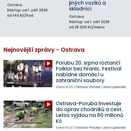
jiných vozíků a
Ostrava
skladníci
Nástup: od 1. září 2026
od 140 Kč/hod.
Ostrava
Nástup: od 1. září 2026
od 28 000 Kč/měsíc
Nejnovější zprávy - Ostrava
Porubu 20. srpna roztančí
01:33
Folklor bez hranic. Festival
nabídne domácí u
zahraniční soubory
Včera
16:05
|
Ostrava-Poruba
|
Jana Lipowská
Ostrava-Poruba investuje
02:49
do oprav chodníků a cest.
Letos vyjdou na 60 milionů
Kč
Včera
15:20
|
Ostrava-Poruba
|
Jana Lipowská