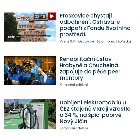
Proskovice chystají
02:46
odbahnění. Ostrava je
podpoří z Fondu životního
prostředí.
Včera
9:14
|
Ostrava-město
|
Tomáš Kořistka
Rehabilitační ústav
Hrabyně a Chuchelná
zapojuje do péče peer
mentory
Komerční sdělení
Dobíjení elektromobilů u
ČEZ stojanů v kraji vzrostlo
o 34 %, na špici poprvé
Nový Jičín
Komerční sdělení