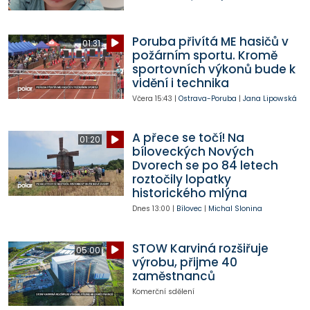
Poruba přivítá ME hasičů v
01:31
požárním sportu. Kromě
sportovních výkonů bude k
vidění i technika
Včera
15:43
|
Ostrava-Poruba
|
Jana Lipowská
A přece se točí! Na
01:20
bíloveckých Nových
Dvorech se po 84 letech
roztočily lopatky
historického mlýna
Dnes
13:00
|
Bílovec
|
Michal Slonina
STOW Karviná rozšiřuje
05:00
výrobu, přijme 40
zaměstnanců
Komerční sdělení