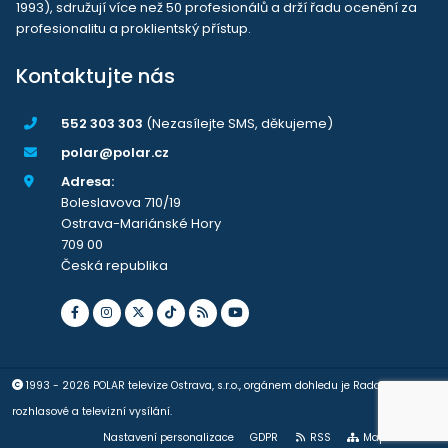
1993), sdružují více než 50 profesionálů a drží řadu ocenění za
profesionalitu a proklientský přístup.
Kontaktujte nás
552 303 303
(Nezasílejte SMS, děkujeme)
polar@polar.cz
Adresa:
Boleslavova 710/19
Ostrava-Mariánské Hory
709 00
Česká republika
1993 - 2026 POLAR televize Ostrava, s.r.o., orgánem dohledu je Rada pro
rozhlasové a televizní vysílání.
Nastavení personalizace
GDPR
RSS
Mapa stránek