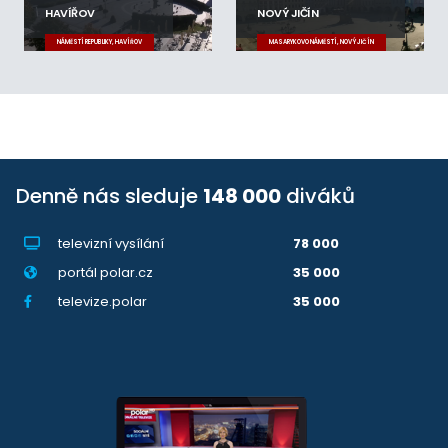
HAVÍŘOV
NOVÝ JIČÍN
NÁMĚSTÍ REPUBLIKY, HAVÍŘOV
MASARYKOVO NÁMĚSTÍ, NOVÝ JIČÍN
Denně nás sleduje
148 000
diváků
televizní vysílání
78 000
portál polar.cz
35 000
televize.polar
35 000