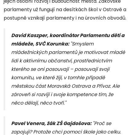
jejich osobní rozvoj i budoucnost města. Žákovské
parlamenty už fungují na desítkách škol v Ostravě a
postupně vznikají parlamenty i na úrovních obvodů.
David Kaszper, koordinátor Parlamentu dětí a
mládeže, SVČ Korunka:
"Smyslem
mládežnických parlamentů je motivovat mladé
lidi k aktivnímu občanství, prostřednictvím
kterého se oni posouvají – posouvají svoji
komunitu, ve které žijí, v tomhle případě
městskou část Moravská Ostrava a Přívoz. Ale
zároveň si rozvíjí i svoje kompetence tím, že
něco dělají, něco tvoří."
Pavel Venera, žák ZŠ Gajdošova:
"Proč se
zapojuji? Protože chci pomoci škole jako celku.