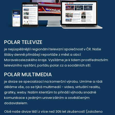
POLAR TELEVIZE
je nejúspěšnější regionální televizní společnost v ČR. Naše
štáby denně přinášejí reportáže z měst a obcí
Moravskoslezského kraje. Vysíláme je k lidem prostřednictvím
televizního vysílání, portálu polar.cz a sociálních sítí.
POLAR MULTIMEDIA
je divize se specializací na komerční výrobu. Umíme a rádi
děláme vše, co se týká multimedií - videa, virtuální realitu,
grafiky, weby. Našim klientům to přináší výhodu snadné
komunikace s jediným univerzálním a osvědčeným
dodavatelem.
Obě naše divize těží z více než 30ti let zkušeností (založeno