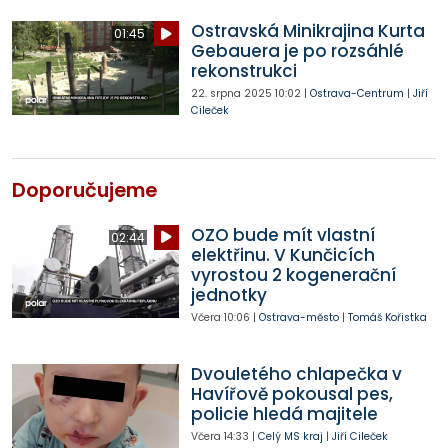
Ostravská Minikrajina Kurta
01:45
Gebauera je po rozsáhlé
rekonstrukci
22. srpna 2025
10:02
|
Ostrava-Centrum
|
Jiří
Cileček
Doporučujeme
OZO bude mít vlastní
02:44
elektřinu. V Kunčicích
vyrostou 2 kogenerační
jednotky
Včera
10:06
|
Ostrava-město
|
Tomáš Kořistka
Dvouletého chlapečka v
Havířově pokousal pes,
policie hledá majitele
Včera
14:33
|
Celý MS kraj
|
Jiří Cileček