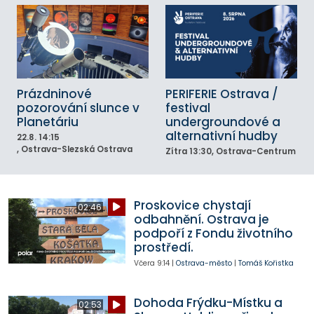
Prázdninové
PERIFERIE Ostrava /
pozorování slunce v
festival
Planetáriu
undergroundové a
alternativní hudby
22.8.
14:15
, Ostrava-Slezská Ostrava
Zítra
13:30
, Ostrava-Centrum
Proskovice chystají
02:46
odbahnění. Ostrava je
podpoří z Fondu životního
prostředí.
Včera
9:14
|
Ostrava-město
|
Tomáš Kořistka
Dohoda Frýdku-Místku a
02:53