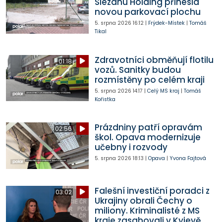
Slezanu Holding přinesla
novou parkovací plochu
5. srpna 2026
16:12
|
Frýdek-Místek
|
Tomáš
Tikal
Zdravotníci obměňují flotilu
01:18
vozů. Sanitky budou
rozmístěny po celém kraji
5. srpna 2026
14:17
|
Celý MS kraj
|
Tomáš
Kořistka
Prázdniny patří opravám
02:56
škol. Opava modernizuje
učebny i rozvody
5. srpna 2026
18:13
|
Opava
|
Yvona Fajtová
Falešní investiční poradci z
03:02
Ukrajiny obrali Čechy o
miliony. Kriminalisté z MS
kraje zasahovali v Kyjevě