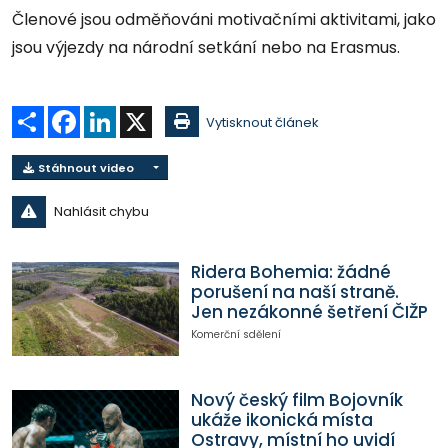
Členové jsou odměňováni motivačními aktivitami, jako
jsou výjezdy na národní setkání nebo na Erasmus.
Sdílet
Facebook
LinkedIn
X
Vytisknout článek
Stáhnout video
Nahlásit chybu
Ridera Bohemia: žádné
porušení na naší straně.
Jen nezákonné šetření ČIŽP
Komerční sdělení
Nový český film Bojovník
ukáže ikonická místa
Ostravy, místní ho uvidí