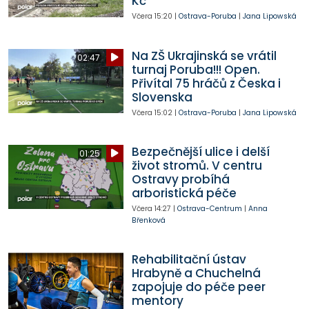
Kč
Včera
15:20
|
Ostrava-Poruba
|
Jana Lipowská
Na ZŠ Ukrajinská se vrátil
02:47
turnaj Poruba!!! Open.
Přivítal 75 hráčů z Česka i
Slovenska
Včera
15:02
|
Ostrava-Poruba
|
Jana Lipowská
Bezpečnější ulice i delší
01:25
život stromů. V centru
Ostravy probíhá
arboristická péče
Včera
14:27
|
Ostrava-Centrum
|
Anna
Břenková
Rehabilitační ústav
Hrabyně a Chuchelná
zapojuje do péče peer
mentory