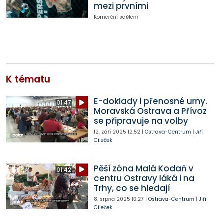
mezi prvními
Komerční sdělení
K tématu
E-doklady i přenosné urny.
01:47
Moravská Ostrava a Přívoz
se připravuje na volby
12. září 2025
12:52
|
Ostrava-Centrum
|
Jiří
Cileček
Pěší zóna Malá Kodaň v
01:42
centru Ostravy láká i na
Trhy, co se hledají
8. srpna 2025
10:27
|
Ostrava-Centrum
|
Jiří
Cileček