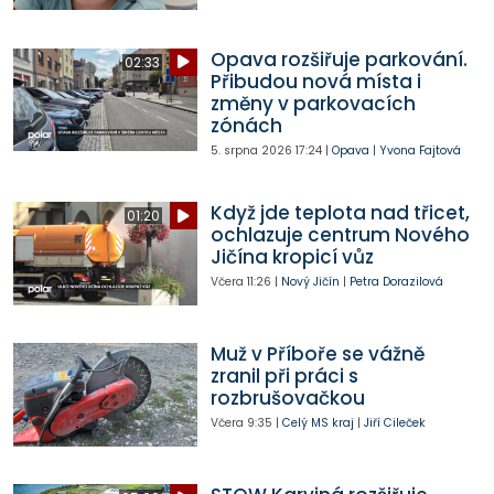
Opava rozšiřuje parkování.
02:33
Přibudou nová místa i
změny v parkovacích
zónách
5. srpna 2026
17:24
|
Opava
|
Yvona Fajtová
Když jde teplota nad třicet,
01:20
ochlazuje centrum Nového
Jičína kropicí vůz
Včera
11:26
|
Nový Jičín
|
Petra Dorazilová
Muž v Příboře se vážně
zranil při práci s
rozbrušovačkou
Včera
9:35
|
Celý MS kraj
|
Jiří Cileček