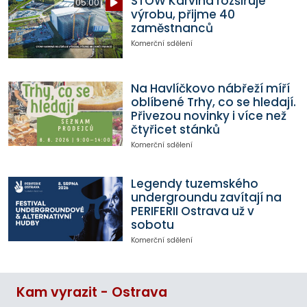
STOW Karviná rozšiřuje
05:00
výrobu, přijme 40
zaměstnanců
Komerční sdělení
Na Havlíčkovo nábřeží míří
oblíbené Trhy, co se hledají.
Přivezou novinky i více než
čtyřicet stánků
Komerční sdělení
Legendy tuzemského
undergroundu zavítají na
PERIFERII Ostrava už v
sobotu
Komerční sdělení
Kam vyrazit - Ostrava