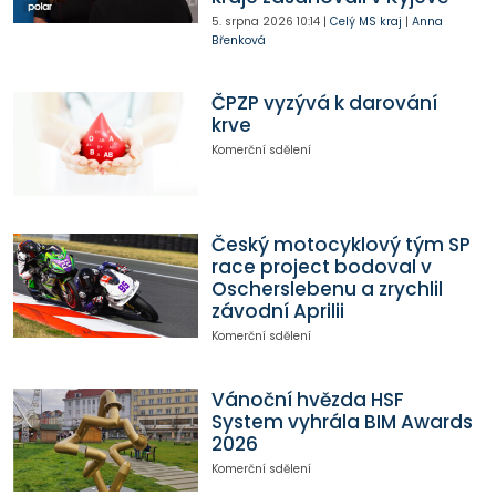
5. srpna 2026
10:14
|
Celý MS kraj
|
Anna
Břenková
ČPZP vyzývá k darování
krve
Komerční sdělení
Český motocyklový tým SP
race project bodoval v
Oscherslebenu a zrychlil
závodní Aprilii
Komerční sdělení
Vánoční hvězda HSF
System vyhrála BIM Awards
2026
Komerční sdělení