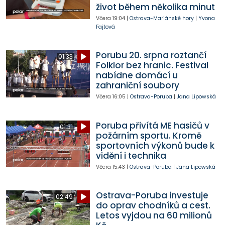
život během několika minut
Včera
19:04
|
Ostrava-Mariánské hory
|
Yvona
Fajtová
Porubu 20. srpna roztančí
01:33
Folklor bez hranic. Festival
nabídne domácí u
zahraniční soubory
Včera
16:05
|
Ostrava-Poruba
|
Jana Lipowská
Poruba přivítá ME hasičů v
01:31
požárním sportu. Kromě
sportovních výkonů bude k
vidění i technika
Včera
15:43
|
Ostrava-Poruba
|
Jana Lipowská
Ostrava-Poruba investuje
02:49
do oprav chodníků a cest.
Letos vyjdou na 60 milionů