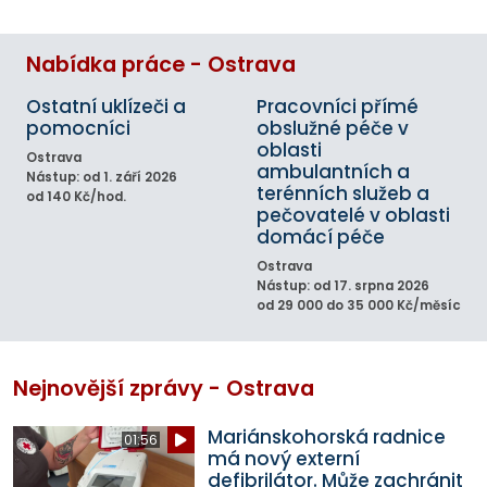
Nabídka práce - Ostrava
Ostatní uklízeči a
Pracovníci přímé
pomocníci
obslužné péče v
oblasti
Ostrava
ambulantních a
Nástup: od 1. září 2026
terénních služeb a
od 140 Kč/hod.
pečovatelé v oblasti
domácí péče
Ostrava
Nástup: od 17. srpna 2026
od 29 000 do 35 000 Kč/měsíc
Nejnovější zprávy - Ostrava
Mariánskohorská radnice
01:56
má nový externí
defibrilátor. Může zachránit