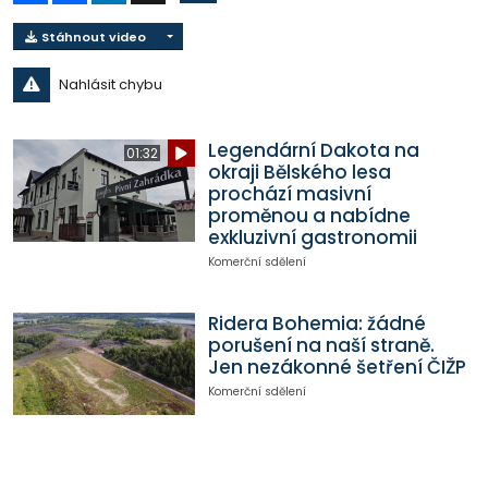
Stáhnout video
Nahlásit chybu
Legendární Dakota na
01:32
okraji Bělského lesa
prochází masivní
proměnou a nabídne
exkluzivní gastronomii
Komerční sdělení
Ridera Bohemia: žádné
porušení na naší straně.
Jen nezákonné šetření ČIŽP
Komerční sdělení