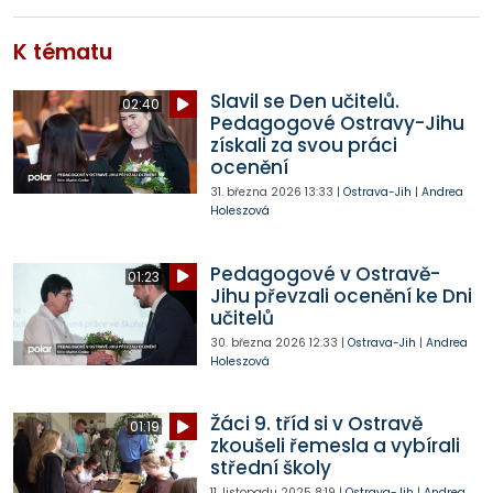
K tématu
Slavil se Den učitelů.
02:40
Pedagogové Ostravy-Jihu
získali za svou práci
ocenění
31. března 2026
13:33
|
Ostrava-Jih
|
Andrea
Holeszová
Pedagogové v Ostravě-
01:23
Jihu převzali ocenění ke Dni
učitelů
30. března 2026
12:33
|
Ostrava-Jih
|
Andrea
Holeszová
Žáci 9. tříd si v Ostravě
01:19
zkoušeli řemesla a vybírali
střední školy
11. listopadu 2025
8:19
|
Ostrava-Jih
|
Andrea