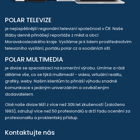
POLAR TELEVIZE
je nejúspěšnější regionální televizní společnost v ČR. Naše
štáby denně přinášejí reportáže z měst a obcí
Moravskoslezského kraje. Vysíláme je k lidem prostřednictvím
televizního vysílání, portálu polar.cz a sociálních sítí.
POLAR MULTIMEDIA
je divize se specializací na komerční výrobu. Umíme a rádi
děláme vše, co se týká multimedií - videa, virtuální realitu,
grafiky, weby. Našim klientům to přináší výhodu snadné
komunikace s jediným univerzálním a osvědčeným
dodavatelem.
Obě naše divize těží z více než 30ti let zkušeností (založeno
1993), sdružují více než 50 profesionálů a drží řadu ocenění za
profesionalitu a proklientský přístup.
Kontaktujte nás