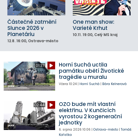
Částečné zatmění
One man show:
Slunce 2026 v
Varieté Krhut
Planetáriu
10.11.
19:00
, Celý MS kraj
12.8.
16:00
, Ostrava-město
Horní Suchá uctila
01:37
památku obětí Životické
tragédie u muralu
Včera
10:24
|
Horní Suchá
|
Bára Kelnerová
OZO bude mít vlastní
02:44
elektřinu. V Kunčicích
vyrostou 2 kogenerační
jednotky
6. srpna 2026
10:06
|
Ostrava-město
|
Tomáš
Kořistka