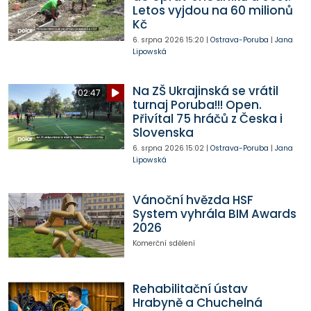
Letos vyjdou na 60 milionů
Kč
6. srpna 2026
15:20
|
Ostrava-Poruba
|
Jana
Lipowská
Na ZŠ Ukrajinská se vrátil
02:47
turnaj Poruba!!! Open.
Přivítal 75 hráčů z Česka i
Slovenska
6. srpna 2026
15:02
|
Ostrava-Poruba
|
Jana
Lipowská
Vánoční hvězda HSF
System vyhrála BIM Awards
2026
Komerční sdělení
Rehabilitační ústav
Hrabyně a Chuchelná