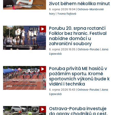
život během několika minut
6. srpna 2026
19:04
|
Ostrava-Mariánské
hory
|
Yvona Fajtová
Porubu 20. srpna roztančí
01:33
Folklor bez hranic. Festival
nabídne domácí u
zahraniční soubory
6. srpna 2026
16:05
|
Ostrava-Poruba
|
Jana
Lipowská
Poruba přivítá ME hasičů v
01:31
požárním sportu. Kromě
sportovních výkonů bude k
vidění i technika
6. srpna 2026
15:43
|
Ostrava-Poruba
|
Jana
Lipowská
Ostrava-Poruba investuje
02:49
do oprav chodníků a cest.