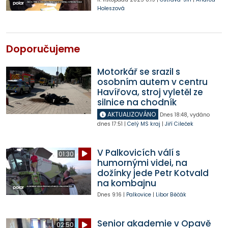
Holeszová
Doporučujeme
Motorkář se srazil s
osobním autem v centru
Havířova, stroj vyletěl ze
silnice na chodník
AKTUALIZOVÁNO
Dnes
18:48
,
vydáno
dnes
17:51
|
Celý MS kraj
|
Jiří Cileček
V Palkovicích válí s
01:30
humornými videi, na
dožínky jede Petr Kotvald
na kombajnu
Dnes
9:16
|
Palkovice
|
Libor Běčák
Senior akademie v Opavě
02:50