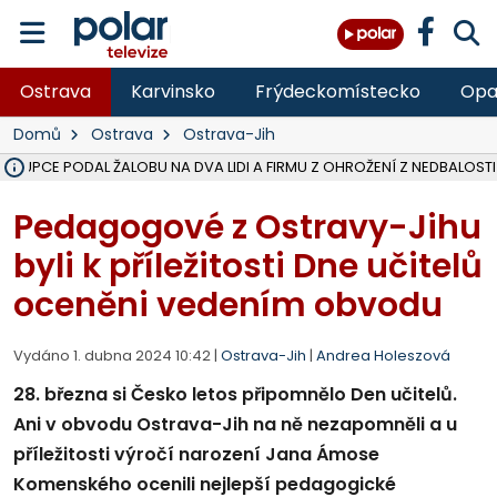
Ostrava
Karvinsko
Frýdeckomístecko
Opa
Domů
Ostrava
Ostrava-Jih
ÁSTUPCE PODAL ŽALOBU NA DVA LIDI A FIRMU Z OHROŽENÍ Z NEDBALOSTI
NA SLEZSKÉ HARTĚ PŘIBYLO SINIC, VODA MÁ HORŠÍ KVALITU, HYGIENI
NA BÍLOVECKÝCH NOVÝCH DVORECH SE PO 84 LETECH ROZTOČILY L
KARVINSKÉ MOŘE ZÍSKÁ NOVÉ GASTRO ZÁZEMÍ S VYHLÍDKOVOU TER
REKONSTRUKCE MATEŘSKÉ ŠKOLY V CHLEBIČOVĚ MÍŘÍ DO FINÁLE, VÍ
CYKLISTU (74) SRAZIL V BRUNTÁLU KAMION, JE V OHROŽENÍ ŽIVOTA,
POLICIE HLEDÁ PŘÍPADNÉ SVĚDKY, KTEŘÍ POMŮŽOU OBJASNIT PRŮ
MS KRAJ DOKONČIL OPRAVU SILNICE MEZI VRBNEM A HEŘMANOVICEM
SMVAK NABÍZÍ V DOBĚ SUCHA VODU OBCÍM A FIRMÁM, CISTERNY JE
F-M POKRAČUJE V INSTALACI FOTOVOLTAICKÝCH ELEKTRÁREN, REP
SENIOR AKADEMIE V OPAVĚ ZAHÁJILA DALŠÍ BĚH, REPORTÁŽ NA POL
PLANETÁRIUM V OSTRAVĚ CHYSTÁ POZOROVÁNÍ ČÁSTEČNÉHO ZATMĚ
OPRAVA ULIC V HAVÍŘOVĚ UKONČÍ NELEGÁLNÍ PARKOVÁNÍ VE VNI
V HAVÍŘOVĚ SE TĚŽCE ZRANIL MOTORKÁŘ PO SRÁŽCE S AUTEM, INF
TRAGICKÁ SRÁŽKA VLAKU S KAMIONEM V DOLNÍ LUTYNI Z LEDNA 
Pedagogové z Ostravy-Jihu
byli k příležitosti Dne učitelů
oceněni vedením obvodu
Vydáno 1. dubna 2024 10:42 |
Ostrava-Jih
|
Andrea Holeszová
28. března si Česko letos připomnělo Den učitelů.
Ani v obvodu Ostrava-Jih na ně nezapomněli a u
příležitosti výročí narození Jana Ámose
Komenského ocenili nejlepší pedagogické