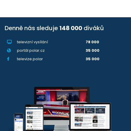
Denně nás sleduje
148 000
diváků
televizní vysílání
78 000
portál polar.cz
35 000
televize.polar
35 000