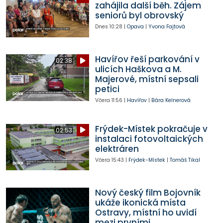
zahájila další běh. Zájem
seniorů byl obrovský
Dnes
10:28
|
Opava
|
Yvona Fajtová
Havířov řeší parkování v
02:38
ulicích Haškova a M.
Majerové, místní sepsali
petici
Včera
11:56
|
Havířov
|
Bára Kelnerová
Frýdek-Místek pokračuje v
02:53
instalaci fotovoltaických
elektráren
Včera
15:43
|
Frýdek-Místek
|
Tomáš Tikal
Nový český film Bojovník
ukáže ikonická místa
Ostravy, místní ho uvidí
mezi prvními