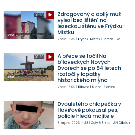
Zdrogovaný a opilý muž
01:20
vylezl bez jištění na
lezeckou stěnu ve Frýdku-
Místku
Včera
15:39
|
Frýdek-Místek
|
Tomáš Tikal
A přece se točí! Na
01:20
bíloveckých Nových
Dvorech se po 84 letech
roztočily lopatky
historického mlýna
Včera
13:00
|
Bílovec
|
Michal Slonina
Dvouletého chlapečka v
Havířově pokousal pes,
policie hledá majitele
6. srpna 2026
14:33
|
Celý MS kraj
|
Jiří Cileček