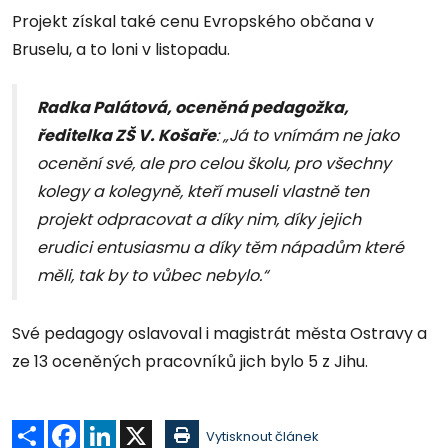
Projekt získal také cenu Evropského občana v
Bruselu, a to loni v listopadu.
Radka Palátová, oceněná pedagožka,
ředitelka ZŠ V. Košaře
: „Já to vnímám ne jako
ocenění své, ale pro celou školu, pro všechny
kolegy a kolegyně, kteří museli vlastně ten
projekt odpracovat a díky nim, díky jejich
erudici entusiasmu a díky těm nápadům které
měli, tak by to vůbec nebylo.“
Své pedagogy oslavoval i magistrát města Ostravy a
ze 13 oceněných pracovníků jich bylo 5 z Jihu.
Sdílet
Facebook
LinkedIn
X
Vytisknout článek