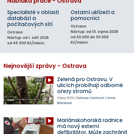
Nabídka práce - Ostrava
Specialisté v oblasti
Ostatní uklízeči a
databází a
pomocníci
počítačových sítí
Ostrava
Nástup: od 10. srpna 2026
Ostrava
od 30 000 do 30 000
Nástup: od 1. září 2026
Kč/měsíc
od 45 000 Kč/měsíc
Nejnovější zprávy - Ostrava
Zelená pro Ostravu. V
01:42
ulicích probíhají odborné
ořezy stromů
Včera
15:15
|
Ostrava-Centrum
|
Anna
Břenková
Mariánskohorská radnice
01:56
má nový externí
defibrilátor. Může zachránit