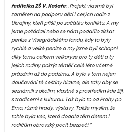
ředitelka ZŠ V. Košaře
: „Projekt vlastně byl
zaměřen na podporu dětí i celých rodin z
Ukrajiny, kteří přišli po začátku konfliktu. A my
jsme požádali nebo se nám podařilo získat
peníze z Visegrádského fondu, kdy to byly
rychlé a velké peníze a my jsme byli schopni
díky tomu celkem velkoryse pro ty děti a ty
jejich rodiny pokrýt téměř celé léto včetně
prázdnin až do podzimu. A bylo v tom nejen
doučování té češtiny hlavně, ale taky aby se
seznámili s okolím, vlastně s prostředím kde žijí,
s tradicemi s kulturou. Tak bylo to od Prahy po
Brno, různé hrady, výstavy. Takže myslím, že
tohle byla věc, která dodala těm dětem i
rodičům obrovský pocit bezpečí.“