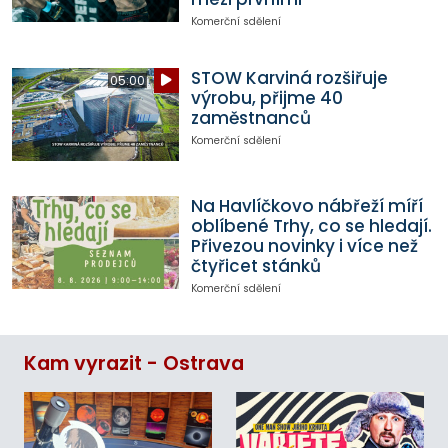
Komerční sdělení
STOW Karviná rozšiřuje
05:00
výrobu, přijme 40
zaměstnanců
Komerční sdělení
Na Havlíčkovo nábřeží míří
oblíbené Trhy, co se hledají.
Přivezou novinky i více než
čtyřicet stánků
Komerční sdělení
Kam vyrazit - Ostrava