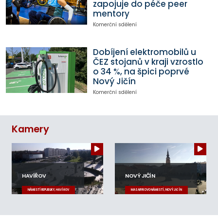
zapojuje do péče peer
mentory
Komerční sdělení
Dobíjení elektromobilů u
ČEZ stojanů v kraji vzrostlo
o 34 %, na špici poprvé
Nový Jičín
Komerční sdělení
Kamery
HAVÍŘOV
NOVÝ JIČÍN
NÁMĚSTÍ REPUBLIKY, HAVÍŘOV
MASARYKOVO NÁMĚSTÍ, NOVÝ JIČÍN