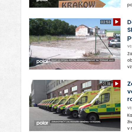
po
ve
dě
D
02:53
S
p
Vč
Za
ob
vz
D
sp
Z
01:18
v
r
Vč
Ka
ži
v 