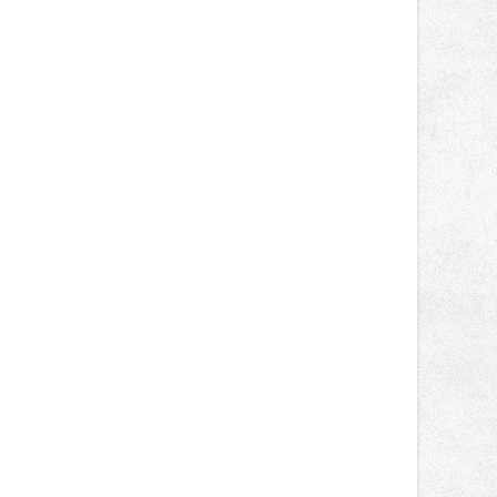
závody kategorie Sportbike na
dvanácté příčce. Přestože výsledky
zůstaly za očekáváním týmu, důležitý
posun přineslo testování nového
aerodynamického řešení pro Aprilii
RS660, které motocykl znatelně
zrychlilo.