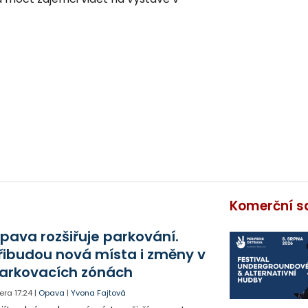
Komerční s
pava rozšiřuje parkování.
řibudou nová místa i změny v
arkovacích zónách
era
17:24
|
Opava
|
Yvona Fajtová