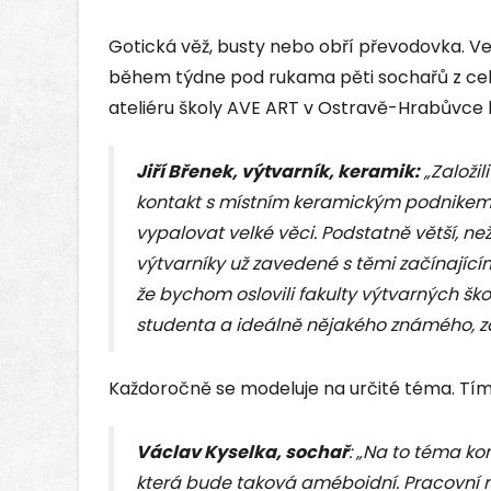
Gotická věž, busty nebo obří převodovka. V
během týdne pod rukama pěti sochařů z celé 
ateliéru školy AVE ART v Ostravě-Hrabůvce
Jiří Břenek, výtvarník, keramik:
„Založil
kontakt s místním keramickým podnikem, 
vypalovat velké věci. Podstatně větší, n
výtvarníky už zavedené s těmi začínajíc
že bychom oslovili fakulty výtvarných ško
studenta a ideálně nějakého známého, z
Každoročně se modeluje na určité téma. Tím 
Václav Kyselka, sochař
: „Na to téma ko
která bude taková améboidní. Pracovní 