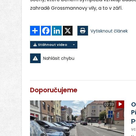
zahradě Grossmannovy vily, a to v září.
Sdílet
Facebook
LinkedIn
X
Vytisknout článek
Stáhnout video
Nahlásit chybu
Doporučujeme
O
02:33
P
p
Vč