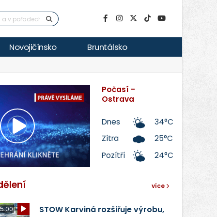
Novojičínsko
Bruntálsko
Počasí -
Ostrava
Dnes
34°C
Přehrát
Zítra
25°C
Pozítří
24°C
video
dělení
více
STOW Karviná rozšiřuje výrobu,
5:00