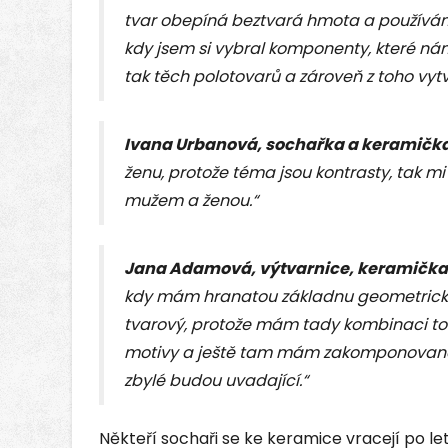
tvar obepíná beztvará hmota a používám
kdy jsem si vybral komponenty, které ná
tak těch polotovarů a zároveň z toho vyt
Ivana Urbanová, sochařka a keramičk
ženu, protože téma jsou kontrasty, tak mi
mužem a ženou.“
Jana Adamová, výtvarnice, keramička
kdy mám hranatou základnu geometricko
tvarový, protože mám tady kombinaci to
motivy a ještě tam mám zakomponované, 
zbylé budou uvadající.“
Někteří sochaři se ke keramice vracejí po le