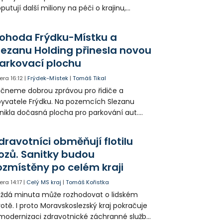
putují další miliony na péči o krajinu,
řejný prostor i environmentální výchovu
tí a mládeže.
ohoda Frýdku-Místku a
lezanu Holding přinesla novou
arkovací plochu
era
16:12
|
Frýdek-Místek
|
Tomáš Tikal
čneme dobrou zprávou pro řidiče a
yvatele Frýdku. Na pozemcích Slezanu
nikla dočasná plocha pro parkování aut.
ohodlo se na tom město s vedením
olečnosti Slezan Holding.
dravotníci obměňují flotilu
ozů. Sanitky budou
ozmístěny po celém kraji
era
14:17
|
Celý MS kraj
|
Tomáš Kořistka
ždá minuta může rozhodovat o lidském
votě. I proto Moravskoslezský kraj pokračuje
modernizaci zdravotnické záchranné služby