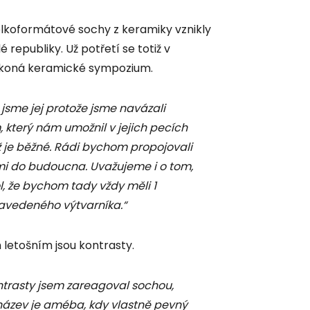
elkoformátové sochy z keramiky vznikly
republiky. Už potřetí se totiž v
 koná keramické sympozium.
i jsme jej protože jsme navázali
který nám umožnil v jejich pecích
ež je běžné. Rádi bychom propojovali
ími do budoucna. Uvažujeme i o tom,
l, že bychom tady vždy měli 1
avedeného výtvarníka.“
letošním jsou kontrasty.
ntrasty jsem zareagoval sochou,
název je améba, kdy vlastně pevný