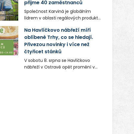
přijme 40 zaměstnanců
Společnost Karviná je globálním
lídrem v oblasti regálových produktů
a systémů, stabilním
Na Havlíčkovo nábřeží míří
zaměstnavatelem na Karvinsku a
oblíbené Trhy, co se hledají.
firmou s obrovským potenciálem.
Přivezou novinky i více než
čtyřicet stánků
V sobotu 8. srpna se Havlíčkovo
nábřeží v Ostravě opět promění v
místo plné vůní, chutí a poctivých
lokálních výrobků. Trhy, co se hledají
tentokrát nabídnou více než čtyřicet
pečlivě vybraných stánků s kvalitní
gastronomií, farmářskými produkty,
designem i řemeslnou tvorbou.
Návštěvníci se mohou těšit nejen na
oblíbené stálice, ale také na řadu
novinek, které v Ostravě běžně
nepotkají.