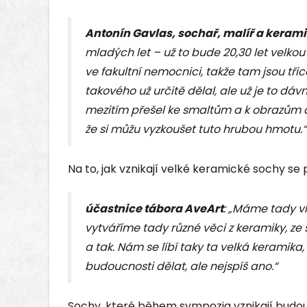
Antonín Gavlas, sochař, malíř a keram
mladých let – už to bude 20,30 let velko
ve fakultní nemocnici, takže tam jsou třic
takového už určitě dělal, ale už je to dáv
mezitím přešel ke smaltům a k obrazům a 
že si můžu vyzkoušet tuto hrubou hmotu.“
Na to, jak vznikají velké keramické sochy se p
účastnice tábora AveArt
: „Máme tady v
vytváříme tady různé věci z keramiky, z
a tak. Nám se líbí taky ta velká keramika,
budoucnosti dělat, ale nejspíš ano.“
Sochy, které během sympozia vznikají budou