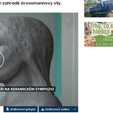
 v zahradě Grossmannovy vily.
řehrát
ideo
Stáhnout přepis
Stáhnout video