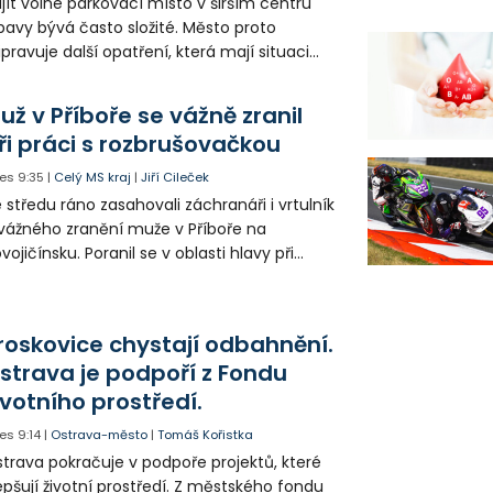
jít volné parkovací místo v širším centru
avy bývá často složité. Město proto
ipravuje další opatření, která mají situaci
epšit. Vznikají nová parkovací stání, mění se
ganizace dopravy a některé novinky čekají
už v Příboře se vážně zranil
ké řidiče v parkovacích zónách.
ři práci s rozbrušovačkou
es
9:35
|
Celý MS kraj
|
Jiří Cileček
 středu ráno zasahovali záchranáři i vrtulník
vážného zranění muže v Příboře na
vojičínsku. Poranil se v oblasti hlavy při
áci s rozbrušovačkou. Následně byl
tulníkem přepraven do ostravské fakultní
emocnice.
roskovice chystají odbahnění.
strava je podpoří z Fondu
ivotního prostředí.
es
9:14
|
Ostrava-město
|
Tomáš Kořistka
trava pokračuje v podpoře projektů, které
epšují životní prostředí. Z městského fondu