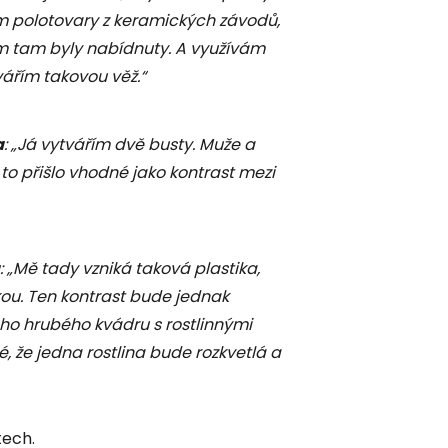
 polotovary z keramických závodů,
m tam byly nabídnuty. A využívám
vářím takovou věž.“
a
: „Já vytvářím dvě busty. Muže a
 to přišlo vhodné jako kontrast mezi
: „Mě tady vzniká taková plastika,
u. Ten kontrast bude jednak
ho hrubého kvádru s rostlinnými
že jedna rostlina bude rozkvetlá a
tech.