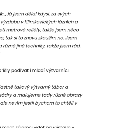
ik
: „Já jsem dělal kdysi, za svých
u výzdobu v Klimkovických lázních a
eti metrové reliéfy, takže jsem něco
no, tak si to znovu zkouším no. Jsem
různé jiné techniky, takže jsem rád,
řišly podívat i mladí výtvarníci.
lastně takový výtvarný tábor a
e sádry a malujeme tady různé obrazy
 ale nevím jestli bychom to chtěli v
 moct zájemci vidět na výstavě v