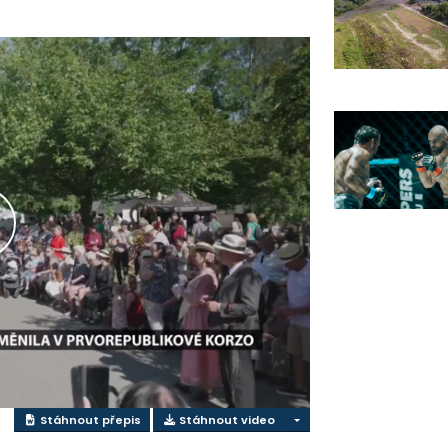
řehrát
ideo
Stáhnout přepis
Stáhnout video