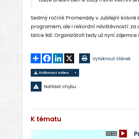
Sedmý ročník Promenády v Jubilejní kolonii
programem, ale i rekordní návštěvností: za c
tisíce lidí. Organizátoři tedy už nyní zájemce 
Sdílet
Facebook
LinkedIn
X
Vytisknout článek
Stáhnout video
Nahlásit chybu
K tématu
P
02:22