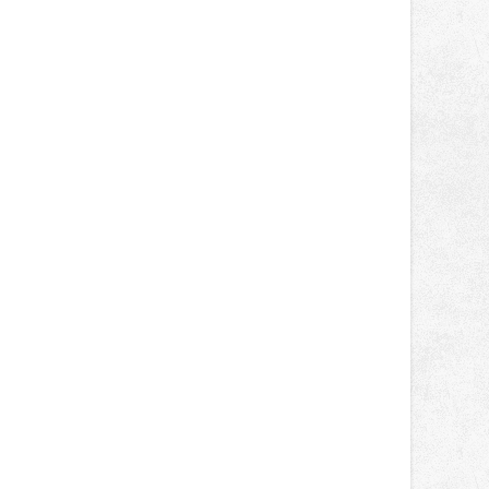
světa vrcholových zápasů, tentokrát
v MMA.