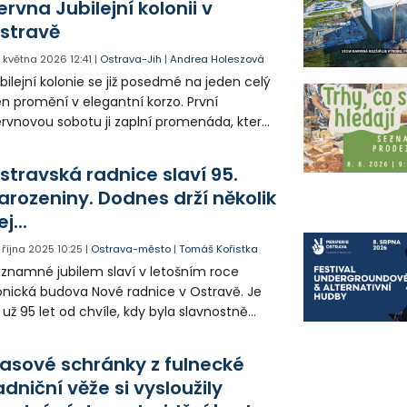
ervna Jubilejní kolonii v
stravě
. května 2026
12:41
|
Ostrava-Jih
|
Andrea Holeszová
bilejní kolonie se již posedmé na jeden celý
n promění v elegantní korzo. První
rvnovou sobotu ji zaplní promenáda, která
vštěvníky vrátí v čase do 20. let minulého
oletí.
stravská radnice slaví 95.
arozeniny. Dodnes drží několik
j...
. října 2025
10:25
|
Ostrava-město
|
Tomáš Kořistka
znamné jubilem slaví v letošním roce
onická budova Nové radnice v Ostravě. Je
 už 95 let od chvíle, kdy byla slavnostně
evřena a nebylo náhodou, že to bylo
anoveno na den, kdy si naše země
asové schránky z fulnecké
ipomínala vznik samostatné
adniční věže si vysloužily
skoslovenské republiky. I v tomto