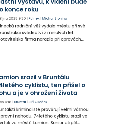
lastní výstavu, k vidění bude
eniorském věku je budova v mnohém
dinečná.
o konce roku
. října 2025
9:30
|
Fulnek
|
Michal Slonina
lnecká radniční věž vydala městu při své
konstrukci svědectví z minulých let.
otovitelská firma narazila při opravách
ed na dvě časové schránky.
amion srazil v Bruntálu
4letého cyklistu, ten přišel o
ohu a je v ohrožení života
es
9:18
|
Bruntál
|
Jiří Cileček
untálští kriminalisté prověřují velmi vážnou
pravní nehodu. 74letého cyklistu srazil ve
vrtek ve městě kamion. Senior utrpěl
vastující zranění nohy a v ohrožení života