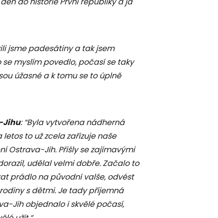
en do historie První republiky a já
vili jsme padesátiny a tak jsem
 se myslím povedlo, počasí se taky
sou úžasné a k tomu se to úplně
-Jihu
: “Byla vytvořena nádherná
 letos to už zcela zařizuje naše
ní Ostrava-Jih. Přišly se zajímavými
orazil, udělal velmi dobře. Začalo to
rat prádlo na původní valše, odvést
t rodiny s dětmi. Je tady příjemná
va-Jih objednalo i skvělé počasí,
lé užít.“