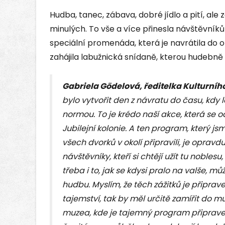
Hudba, tanec, zábava, dobré jídlo a pití, al
minulých. To vše a více přinesla návštěvníků
speciální promenáda, která je navrátila do 
zahájila labužnická snídaně, kterou hudebně d
Gabriela Gödelová, ředitelka Kulturníh
bylo vytvořit den z návratu do času, kdy
normou. To je krédo naší akce, která se
Jubilejní kolonie. A ten program, který jsm
všech dvorků v okolí připravili, je opravd
návštěvníky, kteří si chtějí užít tu noblesu
třeba i to, jak se kdysi pralo na valše, 
hudbu. Myslím, že těch zážitků je připr
tajemství, tak by měl určitě zamířit do
muzea, kde je tajemný program připraven