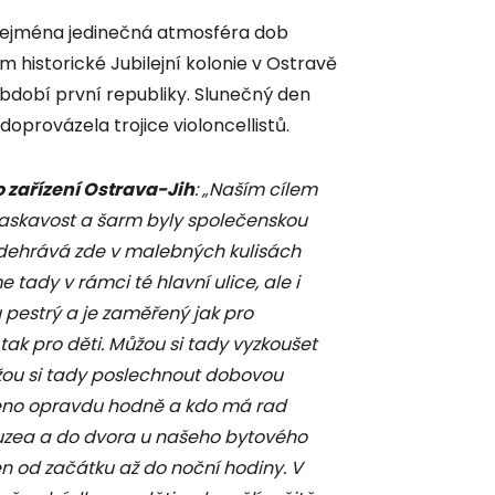
e zejména jedinečná atmosféra dob
m historické Jubilejní kolonie v Ostravě
období první republiky. Slunečný den
oprovázela trojice violoncellistů.
o zařízení Ostrava-Jih
: „Naším cílem
 laskavost a šarm byly společenskou
 odehrává zde v malebných kulisách
e tady v rámci té hlavní ulice, ale i
u pestrý a je zaměřený jak pro
, tak pro děti. Můžou si tady vyzkoušet
můžou si tady poslechnout dobovou
aveno opravdu hodně a kdo má rad
 muzea a do dvora u našeho bytového
 od začátku až do noční hodiny. V