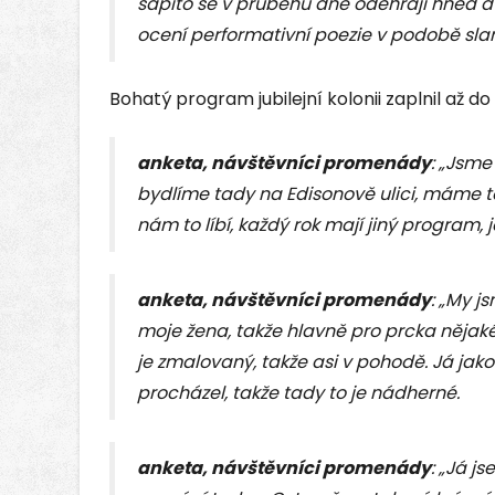
šapitó se v průběhu dne odehrají hned d
ocení performativní poezie v podobě sla
Bohatý program jubilejní kolonii zaplnil až do
anketa, návštěvníci promenády
: „Jsme
bydlíme tady na Edisonově ulici, máme to
nám to líbí, každý rok mají jiný program, j
anketa, návštěvníci promenády
: „My j
moje žena, takže hlavně pro prcka nějaké 
je zmalovaný, takže asi v pohodě. Já jak
procházel, takže tady to je nádherné.
anketa, návštěvníci promenády
: „Já j