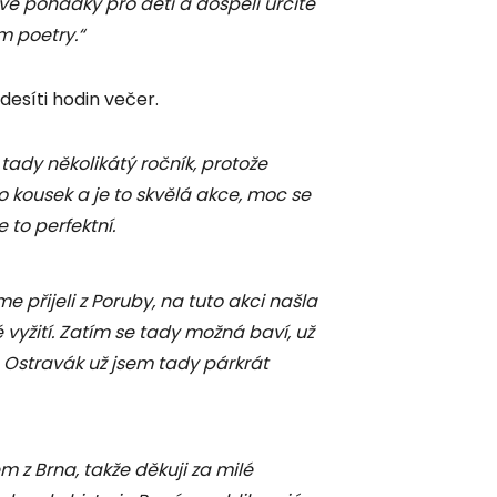
vě pohádky pro děti a dospělí určitě
m poetry.“
 desíti hodin večer.
 tady několikátý ročník, protože
 kousek a je to skvělá akce, moc se
e to perfektní.
sme přijeli z Poruby, na tuto akci našla
vyžití. Zatím se tady možná baví, už
o Ostravák už jsem tady párkrát
sem z Brna, takže děkuji za milé