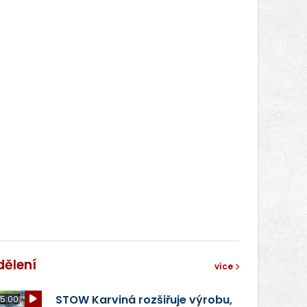
dělení
více
STOW Karviná rozšiřuje výrobu,
5:00