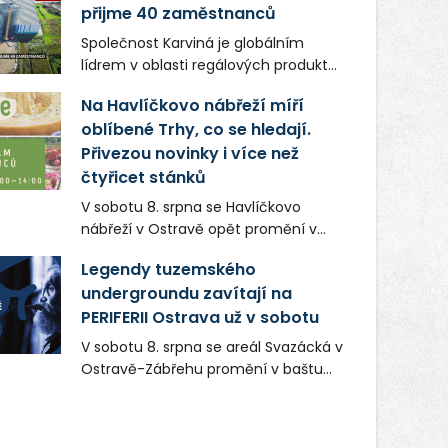
přijme 40 zaměstnanců
Společnost Karviná je globálním
lídrem v oblasti regálových produktů
a systémů, stabilním
Na Havlíčkovo nábřeží míří
zaměstnavatelem na Karvinsku a
oblíbené Trhy, co se hledají.
firmou s obrovským potenciálem.
Přivezou novinky i více než
čtyřicet stánků
V sobotu 8. srpna se Havlíčkovo
nábřeží v Ostravě opět promění v
místo plné vůní, chutí a poctivých
Legendy tuzemského
lokálních výrobků. Trhy, co se hledají
undergroundu zavítají na
tentokrát nabídnou více než čtyřicet
PERIFERII Ostrava už v sobotu
pečlivě vybraných stánků s kvalitní
gastronomií, farmářskými produkty,
V sobotu 8. srpna se areál Svazácká v
designem i řemeslnou tvorbou.
Ostravě-Zábřehu promění v baštu
Návštěvníci se mohou těšit nejen na
undergroundové a alternativní
oblíbené stálice, ale také na řadu
hudby. Uskuteční se zde totiž první
novinek, které v Ostravě běžně
ročník festivalu PERIFERIE Ostrava.