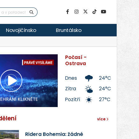
Novojičínsko
Bruntálsko
Počasí -
Ostrava
Dnes
24°C
Přehrát
Zítra
24°C
Pozítří
27°C
video
dělení
více
Ridera Bohemia: žádné