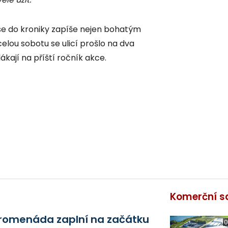
 se do kroniky zapíše nejen bohatým
elou sobotu se ulicí prošlo na dva
lákají na příští ročník akce.
Komerční s
romenáda zaplní na začátku
0