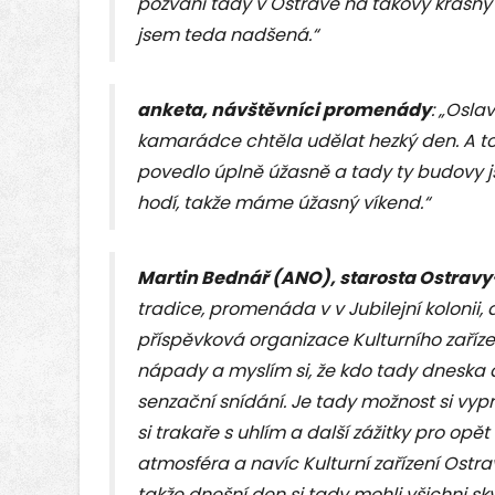
pozvání tady v Ostravě na takový krásný d
jsem teda nadšená.“
anketa, návštěvníci promenády
: „Osla
kamarádce chtěla udělat hezký den. A to
povedlo úplně úžasně a tady ty budovy j
hodí, takže máme úžasný víkend.“
Martin Bednář (ANO), starosta Ostravy
tradice, promenáda v v Jubilejní kolonii, a
příspěvková organizace Kulturního zaříze
nápady a myslím si, že kdo tady dneska d
senzační snídání. Je tady možnost si vyp
si trakaře s uhlím a další zážitky pro opě
atmosféra a navíc Kulturní zařízení Ostra
takže dnešní den si tady mohli všichni skvě