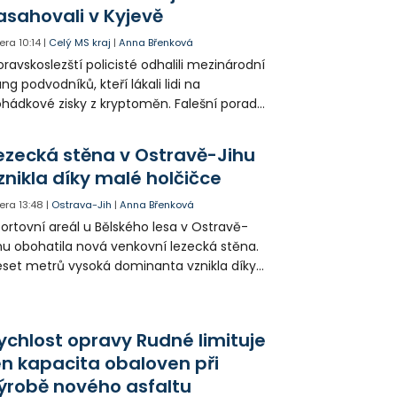
asahovali v Kyjevě
era
10:14
|
Celý MS kraj
|
Anna Břenková
ravskoslezští policisté odhalili mezinárodní
ng podvodníků, kteří lákali lidi na
hádkové zisky z kryptoměn. Falešní poradci
lámanou češtinou volali obětem z
rajinského call centra a připravili Čechy o
ezecká stěna v Ostravě-Jihu
sítky až stovky milionů korun. Na padesátce
znikla díky malé holčičce
movních prohlídek v Kyjevě se podíleli i
ští vyšetřovatelé.
era
13:48
|
Ostrava-Jih
|
Anna Břenková
ortovní areál u Bělského lesa v Ostravě-
hu obohatila nová venkovní lezecká stěna.
set metrů vysoká dominanta vznikla díky
rticipativnímu rozpočtu a místním
yvatelům nabízí volně přístupné sportovní
žití.
ychlost opravy Rudné limituje
en kapacita obaloven při
ýrobě nového asfaltu