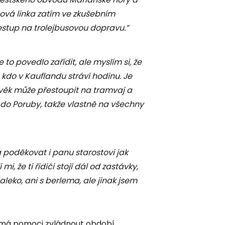
sová linka zatím ve zkušebním
estup na trolejbusovou dopravu.”
to povedlo zařídit, ale myslím si, že
 kdo v Kauflandu stráví hodinu. Je
ověk může přestoupit na tramvaj a
do Poruby, takže vlastně na všechny
 poděkovat i panu starostovi jak
, že ti řidiči stojí dál od zastávky,
aleko, ani s berlema, ale jinak jsem
m má pomoci zvládnout období