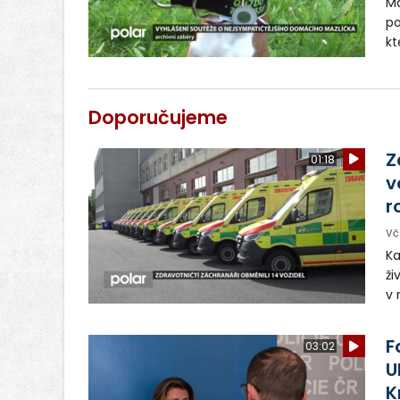
Ma
po
kt
do
mů
ma
Doporučujeme
tř
Z
01:18
v
r
Vč
Ka
ži
v 
– 
vy
F
03:02
U
K