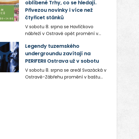
oblíbené Trhy, co se hledají.
Přivezou novinky i více než
čtyřicet stánků
V sobotu 8. srpna se Havlíčkovo
nábřeží v Ostravě opět promění v
místo plné vůní, chutí a poctivých
Legendy tuzemského
lokálních výrobků. Trhy, co se hledají
undergroundu zavítají na
tentokrát nabídnou více než čtyřicet
PERIFERII Ostrava už v sobotu
pečlivě vybraných stánků s kvalitní
gastronomií, farmářskými produkty,
V sobotu 8. srpna se areál Svazácká v
designem i řemeslnou tvorbou.
Ostravě-Zábřehu promění v baštu
Návštěvníci se mohou těšit nejen na
undergroundové a alternativní
oblíbené stálice, ale také na řadu
hudby. Uskuteční se zde totiž první
novinek, které v Ostravě běžně
ročník festivalu PERIFERIE Ostrava.
nepotkají.
Brány areálu se otevřou půlhodinu po
poledni, na příchozí čekají koncerty,
autorská čtení a rozhovory.
Vstupenky v ceně 450 Kč jsou v
prodeji.