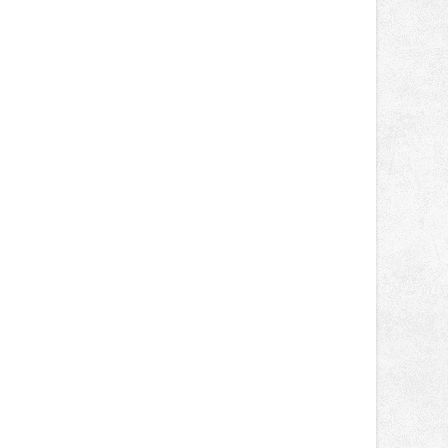
potvrzuje, že digitální modelování
přináší významné přínosy nejen u
rozsáhlých staveb, ale také u
menších projektů, které formují
podobu veřejného prostoru. Autorem
celé koncepce Vánoční hvězdy je
Jakub Stoupenec z HSF System.