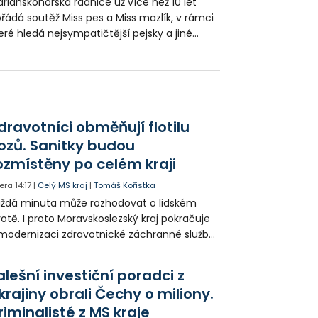
riánskohorská radnice už více než 10 let
řádá soutěž Miss pes a Miss mazlík, v rámci
eré hledá nejsympatičtější pejsky a jiné
mácí mazlíčky obvodu. Zúčastnit se ji
že každý, kdo doma pečuje o jakéhokoliv
zlíčka – ať už psa, kočku, morče nebo
eba papouška.
dravotníci obměňují flotilu
ozů. Sanitky budou
ozmístěny po celém kraji
era
14:17
|
Celý MS kraj
|
Tomáš Kořistka
ždá minuta může rozhodovat o lidském
votě. I proto Moravskoslezský kraj pokračuje
modernizaci zdravotnické záchranné služby
do provozu nyní zamířilo 14 nových sanitek
bavených nejmodernější technikou.
alešní investiční poradci z
krajiny obrali Čechy o miliony.
riminalisté z MS kraje