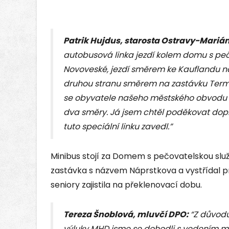
Patrik Hujdus, starosta Ostravy-Mariá
autobusová linka jezdí kolem domu s pečo
Novoveské, jezdí směrem ke Kauflandu na
druhou stranu směrem na zastávku Termin
se obyvatele našeho městského obvodu 
dva směry. Já jsem chtěl poděkovat dop
tuto speciální linku zavedl.”
Minibus stojí za Domem s pečovatelskou služb
zastávka s názvem Náprstkova a vystřídal pr
seniory zajistila na překlenovací dobu.
Tereza Šnoblová, mluvčí DPO:
“Z důvodu
výluky MHD jsme se dohodli s vedením 