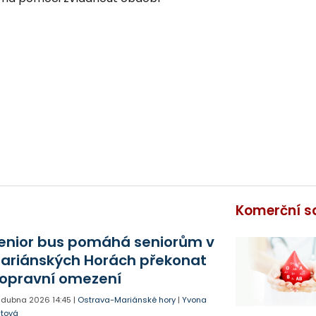
Komerční s
enior bus pomáhá seniorům v
ariánských Horách překonat
opravní omezení
. dubna 2026
14:45
|
Ostrava-Mariánské hory
|
Yvona
jtová