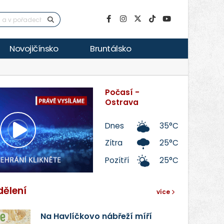
Novojičínsko
Bruntálsko
Počasí -
Ostrava
Dnes
35°C
Přehrát
Zítra
25°C
Pozítří
25°C
video
dělení
více
Na Havlíčkovo nábřeží míří