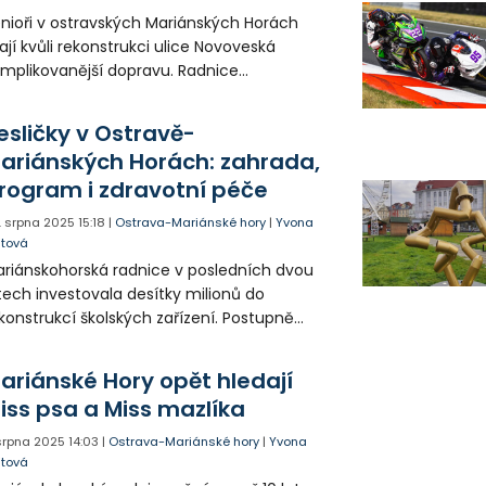
nioři v ostravských Mariánských Horách
jí kvůli rekonstrukci ulice Novoveská
mplikovanější dopravu. Radnice
reagovala rychle a pro klienty DPS zavedla
eciální Senior bus.
esličky v Ostravě-
ariánských Horách: zahrada,
rogram i zdravotní péče
. srpna 2025
15:18
|
Ostrava-Mariánské hory
|
Yvona
jtová
riánskohorská radnice v posledních dvou
tech investovala desítky milionů do
konstrukcí školských zařízení. Postupně
dernizuje jak svou ZŠ Gen. Janka, tak
ejnojmennou MŠ a dětskou skupinu Jesličky,
ariánské Hory opět hledají
erá v ní sídlí.
iss psa a Miss mazlíka
 srpna 2025
14:03
|
Ostrava-Mariánské hory
|
Yvona
jtová