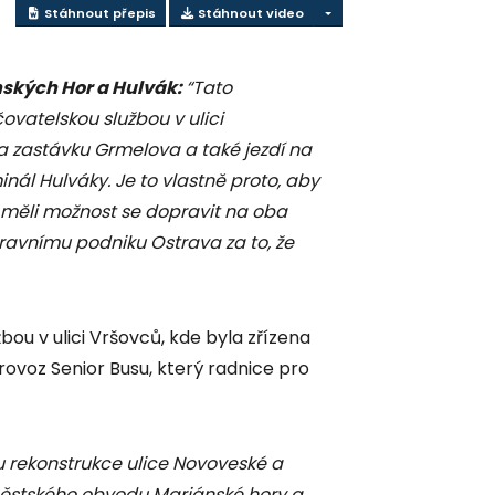
Stáhnout přepis
Stáhnout video
nských Hor a Hulvák:
“Tato
vatelskou službou v ulici
 zastávku Grmelova a také jezdí na
ál Hulváky. Je to vlastně proto, aby
měli možnost se dopravit na oba
ravnímu podniku Ostrava za to, že
ou v ulici Vršovců, kde byla zřízena
ovoz Senior Busu, který radnice pro
 rekonstrukce ulice Novoveské a
městského obvodu Mariánské hory a