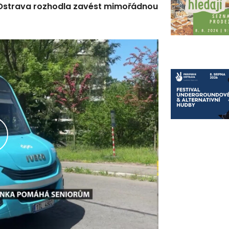
Ostrava rozhodla zavést mimořádnou
řehrát
ideo