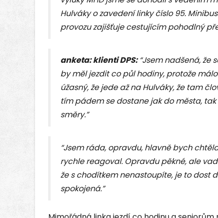
Hulváky o zavedení linky číslo 95. Minibu
provozu zajišťuje cestujícím pohodlný př
anketa: klienti DPS:
“Jsem nadšená, že se 
by měl jezdit co půl hodiny, protože málo
úžasný, že jede až na Hulváky, že tam čl
tím pádem se dostane jak do města, tak 
směry.”
“Jsem ráda, opravdu, hlavně bych chtěla
rychle reagoval. Opravdu pěkné, ale vadí mi
že s chodítkem nenastoupíte, je to dost d
spokojená.”
Mimořádná linka jezdí co hodinu a seniorů