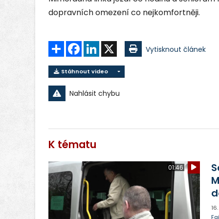
dopravních omezení co nejkomfortněji.
Sdílet
Facebook
LinkedIn
X
Vytisknout článek
Stáhnout video
Nahlásit chybu
K tématu
S
01:46
M
d
16
Fa