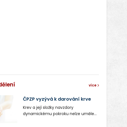
dělení
více
ČPZP vyzývá k darování krve
Krev a její složky navzdory
dynamickému pokroku nelze uměle
vyrobit. Zdravotnictví se tudíž bez
ochoty lidí darovat tuto