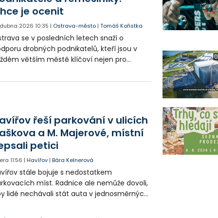
hce je ocenit
. dubna 2026
10:35
|
Ostrava-město
|
Tomáš Kořistka
trava se v posledních letech snaží o
dporu drobných podnikatelů, kteří jsou v
0
ždém větším městě klíčoví nejen pro
onomiku a zaměstnanost, ale také pro
žný život. Novinkou je, že se radnice chystá
 nejlepší ocenit prostřednictvím ankety
odnikatelský objev roku."
avířov řeší parkování v ulicích
aškova a M. Majerové, místní
epsali petici
era
11:56
|
Havířov
|
Bára Kelnerová
vířov stále bojuje s nedostatkem
rkovacích míst. Radnice ale nemůže dovoli,
y lidé nechávali stát auta v jednosměrných
icích, kde nezbývá místo pro průjezd IZS.
tuace se teď řeší v jednom vnitrobloku, kde