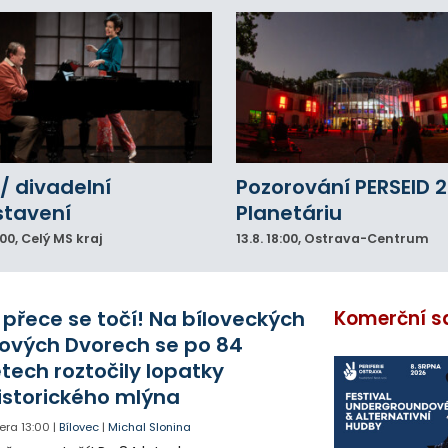
/ divadelní
Pozorování PERSEID 2
stavení
Planetáriu
:00
, Celý MS kraj
13.8.
18:00
, Ostrava-Centrum
 přece se točí! Na bíloveckých
Komerční s
ových Dvorech se po 84
etech roztočily lopatky
istorického mlýna
era
13:00
|
Bílovec
|
Michal Slonina