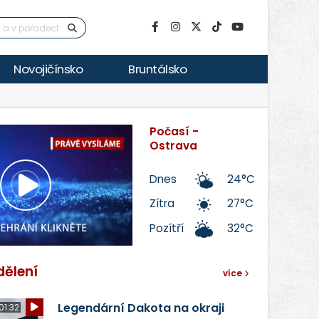
Novojičínsko
Bruntálsko
Počasí -
Ostrava
Dnes
24°C
Přehrát
Zítra
27°C
Pozítří
32°C
video
dělení
více
Legendární Dakota na okraji
01:32