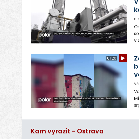
V
k
6.
Os
so
v 
ná
Ve
Z
01:20
b
v
Vč
Vo
Mí
sr
z
vn
ar
Kam vyrazit - Ostrava
do