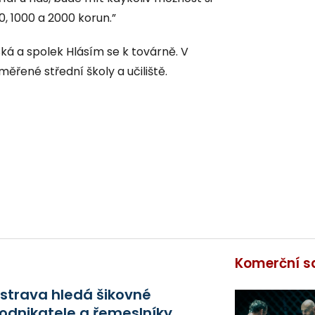
0, 1000 a 2000 korun.”
ká a spolek Hlásím se k továrně. V
ěřené střední školy a učiliště.
Komerční s
strava hledá šikovné
odnikatele a řemeslníky.