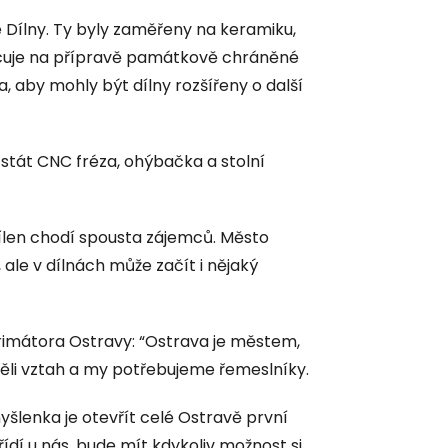
ne Dílny. Ty byly zaměřeny na keramiku,
pracuje na přípravě památkově chráněné
 aby mohly být dílny rozšířeny o další
e stát CNC fréza, ohýbačka a stolní
dílen chodí spousta zájemců. Město
 ale v dílnách může začít i nějaký
imátora Ostravy: “Ostrava je městem,
měli vztah a my potřebujeme řemeslníky.
myšlenka je otevřít celé Ostravě první
yřídí u nás, bude mít kdykoliv možnost si