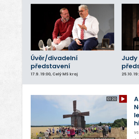
Úvěr/divadelní
Judy 
představení
před
17.9.
19:00
, Celý MS kraj
25.10.
19
A
01:20
N
l
h
Vč