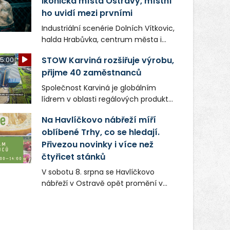
ikonická místa Ostravy, místní
ho uvidí mezi prvními
Industriální scenérie Dolních Vítkovic,
halda Hrabůvka, centrum města i
další ikonická místa Ostravy se objeví
STOW Karviná rozšiřuje výrobu,
5:00
v novém filmu Bojovník, který vstoupí
přijme 40 zaměstnanců
do kin už 13. srpna. Režiséři Vojtěch
Frič a Tomáš Dianiška si
Společnost Karviná je globálním
moravskoslezskou metropoli
lídrem v oblasti regálových produktů
nevybrali náhodou – její syrová
a systémů, stabilním
atmosféra se stala přirozenou
Na Havlíčkovo nábřeží míří
zaměstnavatelem na Karvinsku a
součástí příběhu bývalého
oblíbené Trhy, co se hledají.
firmou s obrovským potenciálem.
boxerského šampiona Hoffa (Milan
Přivezou novinky i více než
Ondrík), jenž se po letech vrací do
čtyřicet stánků
světa vrcholových zápasů, tentokrát
V sobotu 8. srpna se Havlíčkovo
v MMA.
nábřeží v Ostravě opět promění v
místo plné vůní, chutí a poctivých
lokálních výrobků. Trhy, co se hledají
tentokrát nabídnou více než čtyřicet
pečlivě vybraných stánků s kvalitní