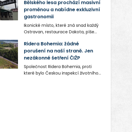
Bělského lesa prochází masivní
proměnou a nabídne exkluzivní
gastronomii
Ikonické místo, které zná snad každý
Ostravan, restaurace Dakota, píše
novou kapitolu. Silná mateřská
Ridera Bohemia: žádné
společnost Dang Investment Group
porušení na naší straně. Jen
s.r.o. investuje do projektu přes 50
nezákonné šetření ČIŽP
milionů korun. Cílem je přinést
Ostravě dva špičkové gastronomické
Společnost Ridera Bohemia, proti
koncepty, které v regionu dosud
které bylo Českou inspekcí životního
chyběly, luxusní středomořskou
prostředí (ČIŽP) čtyři roky vedeno
kuchyni a autentickou asijskou
vykonstruované řízení, při realizaci
gastronomii.
OVS na heřmanické haldě
postupovala v souladu se zákonem a
zadáním státního podniku DIAMO a v
této souvislosti nelze hovořit o
žádném odpadu. Ridera od počátku
označovala řízení ČIŽP za nezákonné
a domáhala se práva na spravedlivý