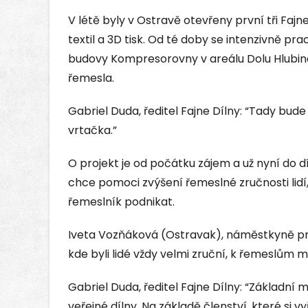
V létě byly v Ostravě otevřeny první tři Faj
textil a 3D tisk. Od té doby se intenzivně 
budovy Kompresorovny v areálu Dolu Hlubina,
řemesla.
Gabriel Duda, ředitel Fajne Dílny: “Tady bud
vrtačka.”
O projekt je od počátku zájem a už nyní do 
chce pomoci zvýšení řemeslné zručnosti lidí,
řemeslník podnikat.
Iveta Vozňáková (Ostravak), náměstkyně pr
kde byli lidé vždy velmi zruční, k řemeslům 
Gabriel Duda, ředitel Fajne Dílny: “Základní 
veřejné dílny. Na základě členství, které si v