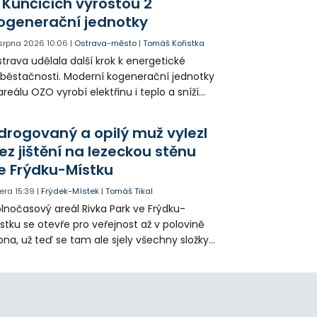
 Kunčicích vyrostou 2
ogenerační jednotky
 srpna 2026
10:06
|
Ostrava-město
|
Tomáš Kořistka
trava udělala další krok k energetické
běstačnosti. Moderní kogenerační jednotky
areálu OZO vyrobí elektřinu i teplo a sníží
klady i emise. Malou elektrárnu postaví
olia přímo v Kunčicích.
drogovaný a opilý muž vylezl
ez jištění na lezeckou stěnu
e Frýdku-Místku
era
15:39
|
Frýdek-Místek
|
Tomáš Tikal
lnočasový areál Rivka Park ve Frýdku-
stku se otevře pro veřejnost až v polovině
pna, už teď se tam ale sjely všechny složky
áchranného systému. Důvodem bylo
iknutí opilého muže pod vlivem drog do
eálu. Vyšplhal na lezeckou stěnu a nemohl
lů.