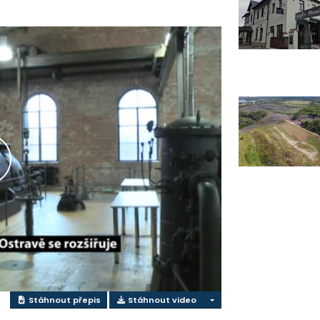
řehrát
ideo
Stáhnout přepis
Stáhnout video