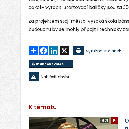
cokoliv vyrobit. Startovací balíčky jsou za 35
Za projektem stojí město, Vysoká škola báňs
budoucnu by se mohly připojit i technicky zam
Sdílet
Facebook
LinkedIn
X
Vytisknout článek
Stáhnout video
Nahlásit chybu
K tématu
O
01:21
p