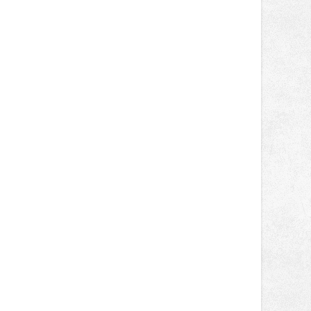
gastronomií, farmářskými produkty,
designem i řemeslnou tvorbou.
Návštěvníci se mohou těšit nejen na
oblíbené stálice, ale také na řadu
novinek, které v Ostravě běžně
nepotkají.