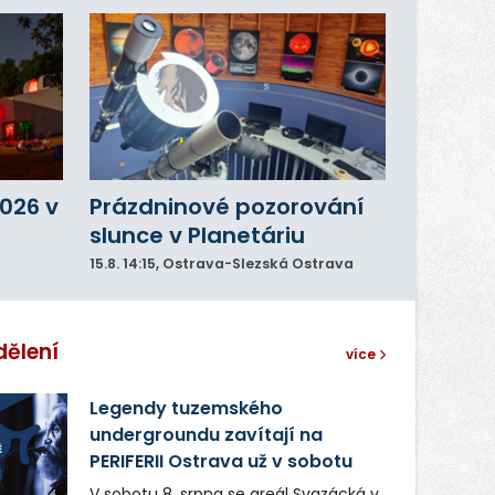
026 v
Prázdninové pozorování
slunce v Planetáriu
15.8.
14:15
, Ostrava-Slezská Ostrava
dělení
více
Legendy tuzemského
undergroundu zavítají na
PERIFERII Ostrava už v sobotu
V sobotu 8. srpna se areál Svazácká v