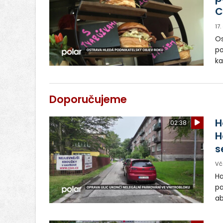
C
17
Os
po
ka
ek
bě
ty
Doporučujeme
"P
H
02:38
H
s
Vč
Ha
pa
ab
ul
Si