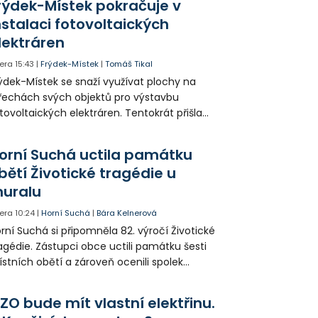
rýdek-Místek pokračuje v
 někteří obyvatelé rozhodli sepsat petici.
nstalaci fotovoltaických
lektráren
era
15:43
|
Frýdek-Místek
|
Tomáš Tikal
ýdek-Místek se snaží využívat plochy na
řechách svých objektů pro výstavbu
tovoltaických elektráren. Tentokrát přišla
da na 11. Základní školu ve Frýdku.
orní Suchá uctila památku
bětí Životické tragédie u
uralu
era
10:24
|
Horní Suchá
|
Bára Kelnerová
rní Suchá si připomněla 82. výročí Životické
agédie. Zástupci obce uctili památku šesti
stních obětí a zároveň ocenili spolek
votice Sobě za zpřístupnění informací o
agédii prostřednictvím QR kódů u
ZO bude mít vlastní elektřinu.
amátníků.