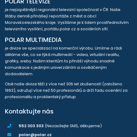
POLAR TELEVIZE
je nejúspěšnější regionální televizní společnost v ČR. Naše
štáby denně přinášejí reportáže z měst a obcí
Moravskoslezského kraje. Vysíláme je k lidem prostřednictvím
televizního vysílání, portálu polar.cz a sociálních sítí.
POLAR MULTIMEDIA
je divize se specializací na komerční výrobu. Umíme a rádi
děláme vše, co se týká multimedií - videa, virtuální realitu,
grafiky, weby. Našim klientům to přináší výhodu snadné
komunikace s jediným univerzálním a osvědčeným
dodavatelem.
Obě naše divize těží z více než 30ti let zkušeností (založeno
1993), sdružují více než 50 profesionálů a drží řadu ocenění za
profesionalitu a proklientský přístup.
Kontaktujte nás
552 303 303
(Nezasílejte SMS, děkujeme)
polar@polar.cz