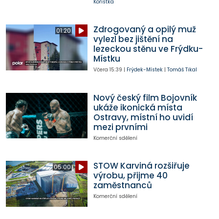
Kořistka
Zdrogovaný a opilý muž
01:20
vylezl bez jištění na
lezeckou stěnu ve Frýdku-
Místku
Včera
15:39
|
Frýdek-Místek
|
Tomáš Tikal
Nový český film Bojovník
ukáže ikonická místa
Ostravy, místní ho uvidí
mezi prvními
Komerční sdělení
STOW Karviná rozšiřuje
05:00
výrobu, přijme 40
zaměstnanců
Komerční sdělení