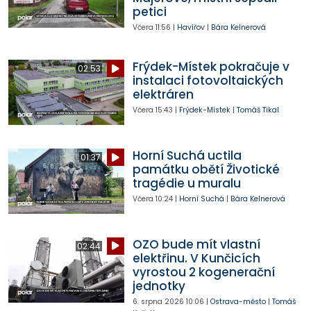
petici
Včera
11:56
|
Havířov
|
Bára Kelnerová
Frýdek-Místek pokračuje v
02:53
instalaci fotovoltaických
elektráren
Včera
15:43
|
Frýdek-Místek
|
Tomáš Tikal
Horní Suchá uctila
01:37
památku obětí Životické
tragédie u muralu
Včera
10:24
|
Horní Suchá
|
Bára Kelnerová
OZO bude mít vlastní
02:44
elektřinu. V Kunčicích
vyrostou 2 kogenerační
jednotky
6. srpna 2026
10:06
|
Ostrava-město
|
Tomáš