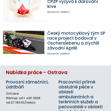
ČPZP vyzývá k darování
krve
Komerční sdělení
Český motocyklový tým SP
race project bodoval v
Oscherslebenu a zrychlil
závodní Aprilii
Komerční sdělení
Nabídka práce - Ostrava
Provozní zámečníci,
Pracovníci přímé
údržbáři
obslužné péče v
oblasti
Ostrava
ambulantních a
Nástup: od 1. září 2026
terénních služeb a
od 27 160 Kč/měsíc
pečovatelé v oblasti