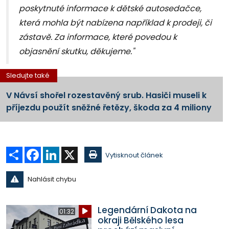
poskytnuté informace k dětské autosedačce,
která mohla být nabízena například k prodeji, či
zástavě. Za informace, které povedou k
objasnění skutku, děkujeme."
Sledujte také
V Návsí shořel rozestavěný srub. Hasiči museli k
příjezdu použít sněžné řetězy, škoda za 4 miliony
Sdílet
Facebook
LinkedIn
X
Vytisknout článek
Nahlásit chybu
Legendární Dakota na
01:32
okraji Bělského lesa