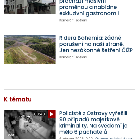
prochází masivní
proměnou a nabídne
exkluzivní gastronomii
Komerční sdělení
Ridera Bohemia: žádné
porušení na naší straně.
Jen nezákonné šetření ČIŽP
Komerční sdělení
K tématu
Policisté z Ostravy vyřešili
00:40
90 případů majetkové
kriminality. Na svědomí je
mělo 6 pachatelů
4. března 2026
10:22
|
Ostrava-město
|
Anna