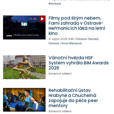
Břenková
Filmy pod širým nebem.
01:20
Farní zahrada v Ostravě-
Heřmanicích láká na letní
kino
6. srpna 2026
9:45
|
Ostrava-Slezská
Ostrava
|
Anna Břenková
Vánoční hvězda HSF
System vyhrála BIM Awards
2026
Komerční sdělení
Rehabilitační ústav
Hrabyně a Chuchelná
zapojuje do péče peer
mentory
Komerční sdělení