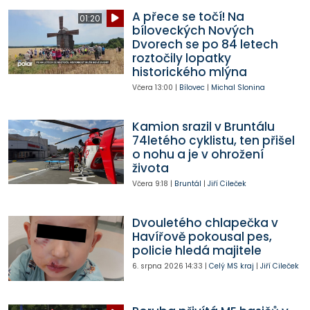
A přece se točí! Na
01:20
bíloveckých Nových
Dvorech se po 84 letech
roztočily lopatky
historického mlýna
Včera
13:00
|
Bílovec
|
Michal Slonina
Kamion srazil v Bruntálu
74letého cyklistu, ten přišel
o nohu a je v ohrožení
života
Včera
9:18
|
Bruntál
|
Jiří Cileček
Dvouletého chlapečka v
Havířově pokousal pes,
policie hledá majitele
6. srpna 2026
14:33
|
Celý MS kraj
|
Jiří Cileček