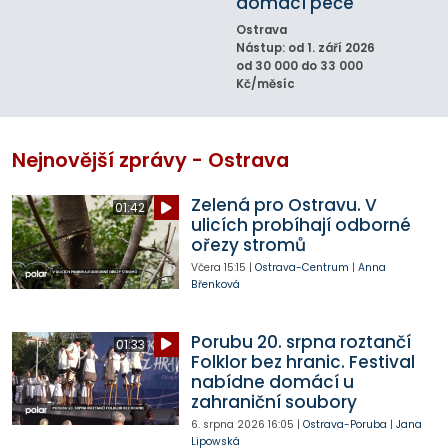
domácí péče
Ostrava
Nástup: od 1. září 2026
od 30 000 do 33 000
Kč/měsíc
Nejnovější zprávy - Ostrava
Zelená pro Ostravu. V
01:42
ulicích probíhají odborné
ořezy stromů
Včera
15:15
|
Ostrava-Centrum
|
Anna
Břenková
Porubu 20. srpna roztančí
01:33
Folklor bez hranic. Festival
nabídne domácí u
zahraniční soubory
6. srpna 2026
16:05
|
Ostrava-Poruba
|
Jana
Lipowská