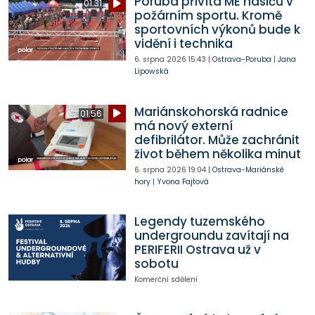
Poruba přivítá ME hasičů v
01:31
požárním sportu. Kromě
sportovních výkonů bude k
vidění i technika
6. srpna 2026
15:43
|
Ostrava-Poruba
|
Jana
Lipowská
Mariánskohorská radnice
01:56
má nový externí
defibrilátor. Může zachránit
život během několika minut
6. srpna 2026
19:04
|
Ostrava-Mariánské
hory
|
Yvona Fajtová
Legendy tuzemského
undergroundu zavítají na
PERIFERII Ostrava už v
sobotu
Komerční sdělení