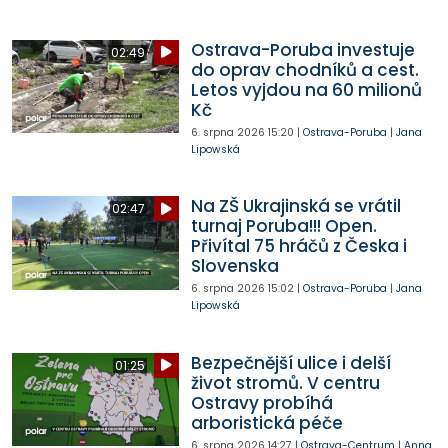
Ostrava-Poruba investuje
02:49
do oprav chodníků a cest.
Letos vyjdou na 60 milionů
Kč
6. srpna 2026
15:20
|
Ostrava-Poruba
|
Jana
Lipowská
Na ZŠ Ukrajinská se vrátil
02:47
turnaj Poruba!!! Open.
Přivítal 75 hráčů z Česka i
Slovenska
6. srpna 2026
15:02
|
Ostrava-Poruba
|
Jana
Lipowská
Bezpečnější ulice i delší
01:25
život stromů. V centru
Ostravy probíhá
arboristická péče
6. srpna 2026
14:27
|
Ostrava-Centrum
|
Anna