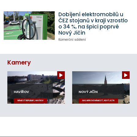
Dobíjení elektromobilů u
ČEZ stojanů v kraji vzrostlo
o 34 %, na špici poprvé
Nový Jičín
Komerční sdělení
Kamery
HAVÍŘOV
NOVÝ JIČÍN
NÁMĚSTÍ REPUBLIKY, HAVÍŘOV
MASARYKOVO NÁMĚSTÍ, NOVÝ JIČÍN