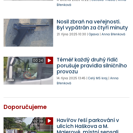
Břenková
Nosil zbraň na veřejnosti.
Byl vypátrán za čtyři minuty
21. října 2025
10:30
|
Opava
|
Anna Břenková
Téměř každý druhý řidič
00:24
porušuje pravidla silničního
provozu
14. října 2025
13:45
|
Celý MS kraj
|
Anna
Břenková
Doporučujeme
Havířov řeší parkování v
02:38
ulicích Haškova a M.
Majerové, místní sepsali