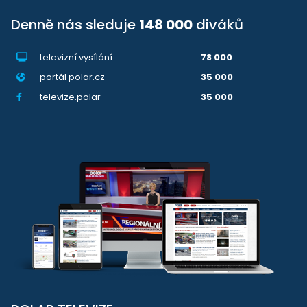
Denně nás sleduje
148 000
diváků
televizní vysílání
78 000
portál polar.cz
35 000
televize.polar
35 000