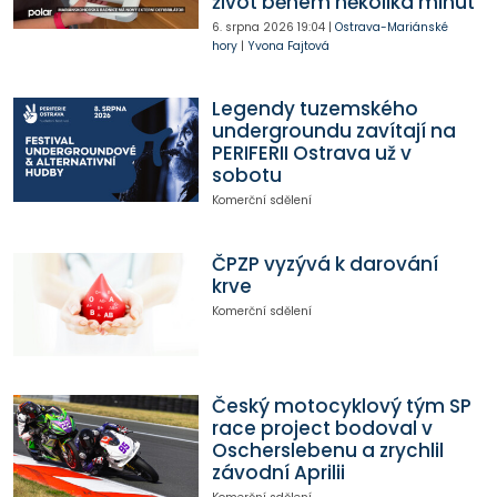
život během několika minut
6. srpna 2026
19:04
|
Ostrava-Mariánské
hory
|
Yvona Fajtová
Legendy tuzemského
undergroundu zavítají na
PERIFERII Ostrava už v
sobotu
Komerční sdělení
ČPZP vyzývá k darování
krve
Komerční sdělení
Český motocyklový tým SP
race project bodoval v
Oscherslebenu a zrychlil
závodní Aprilii