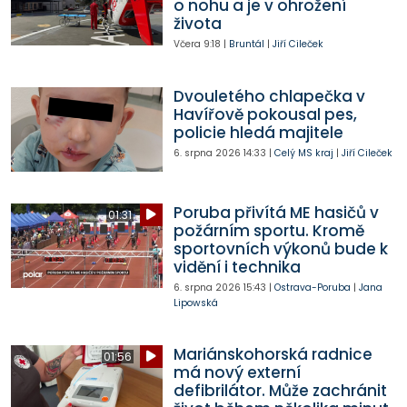
o nohu a je v ohrožení
života
Včera
9:18
|
Bruntál
|
Jiří Cileček
Dvouletého chlapečka v
Havířově pokousal pes,
policie hledá majitele
6. srpna 2026
14:33
|
Celý MS kraj
|
Jiří Cileček
Poruba přivítá ME hasičů v
01:31
požárním sportu. Kromě
sportovních výkonů bude k
vidění i technika
6. srpna 2026
15:43
|
Ostrava-Poruba
|
Jana
Lipowská
Mariánskohorská radnice
01:56
má nový externí
defibrilátor. Může zachránit