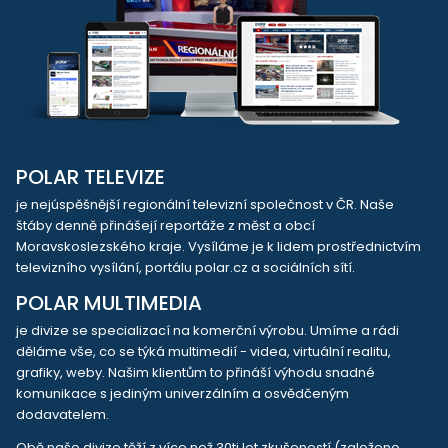
POLAR TELEVIZE
je nejúspěšnější regionální televizní společnost v ČR. Naše
štáby denně přinášejí reportáže z měst a obcí
Moravskoslezského kraje. Vysíláme je k lidem prostřednictvím
televizního vysílání, portálu polar.cz a sociálních sítí.
POLAR MULTIMEDIA
je divize se specializací na komerční výrobu. Umíme a rádi
děláme vše, co se týká multimedií - videa, virtuální realitu,
grafiky, weby. Našim klientům to přináší výhodu snadné
komunikace s jediným univerzálním a osvědčeným
dodavatelem.
Obě naše divize těží z více než 30ti let zkušeností (založeno