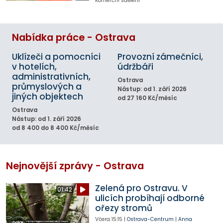
Komerční sdělení
Nabídka práce - Ostrava
Uklízeči a pomocníci
Provozní zámečníci,
v hotelích,
údržbáři
administrativních,
Ostrava
průmyslových a
Nástup: od 1. září 2026
jiných objektech
od 27 160 Kč/měsíc
Ostrava
Nástup: od 1. září 2026
od 8 400 do 8 400 Kč/měsíc
Nejnovější zprávy - Ostrava
Zelená pro Ostravu. V
01:42
ulicích probíhají odborné
ořezy stromů
Včera
15:15
|
Ostrava-Centrum
|
Anna