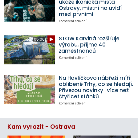
ukáže ikonická místa
Ostravy, místní ho uvidí
mezi prvními
Komerční sdělení
STOW Karviná rozšiřuje
05:00
výrobu, přijme 40
zaměstnanců
Komerční sdělení
Na Havlíčkovo nábřeží míří
oblíbené Trhy, co se hledají.
Přivezou novinky i více než
čtyřicet stánků
Komerční sdělení
Kam vyrazit - Ostrava