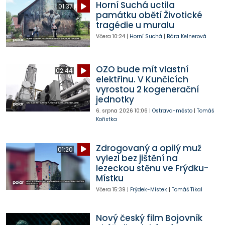
Horní Suchá uctila
01:37
památku obětí Životické
tragédie u muralu
Včera
10:24
|
Horní Suchá
|
Bára Kelnerová
OZO bude mít vlastní
02:44
elektřinu. V Kunčicích
vyrostou 2 kogenerační
jednotky
6. srpna 2026
10:06
|
Ostrava-město
|
Tomáš
Kořistka
Zdrogovaný a opilý muž
01:20
vylezl bez jištění na
lezeckou stěnu ve Frýdku-
Místku
Včera
15:39
|
Frýdek-Místek
|
Tomáš Tikal
Nový český film Bojovník