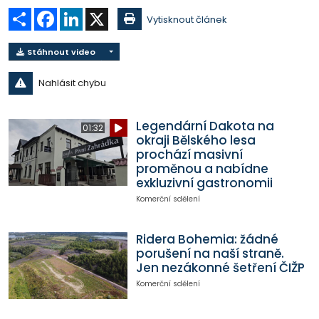
Sdílet
Facebook
LinkedIn
X
Vytisknout článek
Stáhnout video
Nahlásit chybu
Legendární Dakota na
01:32
okraji Bělského lesa
prochází masivní
proměnou a nabídne
exkluzivní gastronomii
Komerční sdělení
Ridera Bohemia: žádné
porušení na naší straně.
Jen nezákonné šetření ČIŽP
Komerční sdělení