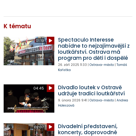
K tématu
Spectaculo Interesse
01:19
nabídne to nejzajímavější z
loutkářství. Ostrava má
program pro děti i dospělé
26. září 2025
11:33
|
Ostrava-město
|
Tomáš
Kořistka
Divadlo loutek v Ostravě
04:45
udržuje tradici loutkářství
9. února 2026
9:41
|
Ostrava-město
|
Andrea
Holeszová
Divadelní představení,
02:07
koncerty, doprovodné