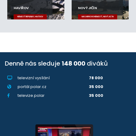
HAVÍŘOV
NOVÝ JIČÍN
NÁMĚSTÍ REPUBLIKY, HAVÍŘOV
MASARYKOVO NÁMĚSTÍ, NOVÝ JIČÍN
Denně nás sleduje
148 000
diváků
televizní vysílání
78 000
portál polar.cz
35 000
televize.polar
35 000