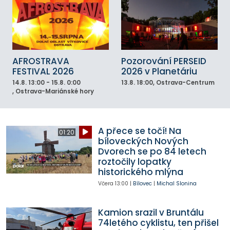
AFROSTRAVA
Pozorování PERSEID
FESTIVAL 2026
2026 v Planetáriu
14.8.
13:00 - 15.8. 0:00
13.8.
18:00
, Ostrava-Centrum
, Ostrava-Mariánské hory
A přece se točí! Na
01:20
bíloveckých Nových
Dvorech se po 84 letech
roztočily lopatky
historického mlýna
Včera
13:00
|
Bílovec
|
Michal Slonina
Kamion srazil v Bruntálu
74letého cyklistu, ten přišel