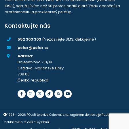
1993), sdružují více než 50 profesionálů a drží řadu ocenění za
profesionalitu a proklientský přístup.
Kontaktujte nás
552 303 303
(Nezasílejte SMS, děkujeme)
polar@polar.cz
Adresa:
Boleslavova 710/19
Ostrava-Mariánské Hory
709 00
Česká republika
1993 - 2026 POLAR televize Ostrava, s.r.o., orgánem dohledu je Rada pro
rozhlasové a televizní vysílání.