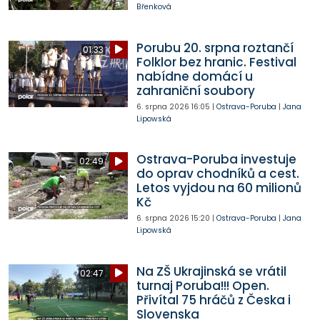
Břenková
Porubu 20. srpna roztančí
01:33
Folklor bez hranic. Festival
nabídne domácí u
zahraniční soubory
6. srpna 2026
16:05
|
Ostrava-Poruba
|
Jana
Lipowská
Ostrava-Poruba investuje
02:49
do oprav chodníků a cest.
Letos vyjdou na 60 milionů
Kč
6. srpna 2026
15:20
|
Ostrava-Poruba
|
Jana
Lipowská
Na ZŠ Ukrajinská se vrátil
02:47
turnaj Poruba!!! Open.
Přivítal 75 hráčů z Česka i
Slovenska