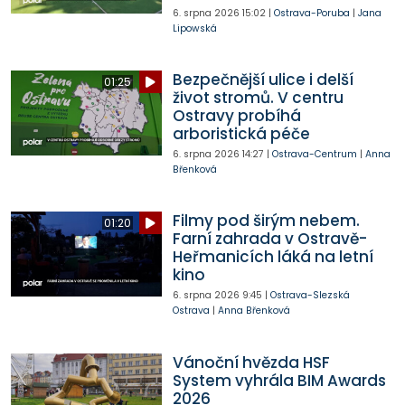
6. srpna 2026
15:02
|
Ostrava-Poruba
|
Jana
Lipowská
Bezpečnější ulice i delší
01:25
život stromů. V centru
Ostravy probíhá
arboristická péče
6. srpna 2026
14:27
|
Ostrava-Centrum
|
Anna
Břenková
Filmy pod širým nebem.
01:20
Farní zahrada v Ostravě-
Heřmanicích láká na letní
kino
6. srpna 2026
9:45
|
Ostrava-Slezská
Ostrava
|
Anna Břenková
Vánoční hvězda HSF
System vyhrála BIM Awards
2026