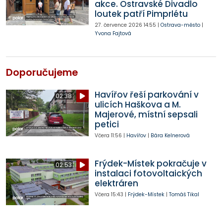
akce. Ostravské Divadlo
loutek patří Pimprlétu
27. července 2026
14:55
|
Ostrava-město
|
Yvona Fajtová
Doporučujeme
Havířov řeší parkování v
02:38
ulicích Haškova a M.
Majerové, místní sepsali
petici
Včera
11:56
|
Havířov
|
Bára Kelnerová
Frýdek-Místek pokračuje v
02:53
instalaci fotovoltaických
elektráren
Včera
15:43
|
Frýdek-Místek
|
Tomáš Tikal