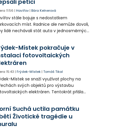
epsali petici
era
11:56
|
Havířov
|
Bára Kelnerová
vířov stále bojuje s nedostatkem
rkovacích míst. Radnice ale nemůže dovoli,
y lidé nechávali stát auta v jednosměrných
icích, kde nezbývá místo pro průjezd IZS.
tuace se teď řeší v jednom vnitrobloku, kde
rýdek-Místek pokračuje v
 někteří obyvatelé rozhodli sepsat petici.
nstalaci fotovoltaických
lektráren
era
15:43
|
Frýdek-Místek
|
Tomáš Tikal
ýdek-Místek se snaží využívat plochy na
řechách svých objektů pro výstavbu
tovoltaických elektráren. Tentokrát přišla
da na 11. Základní školu ve Frýdku.
orní Suchá uctila památku
bětí Životické tragédie u
uralu