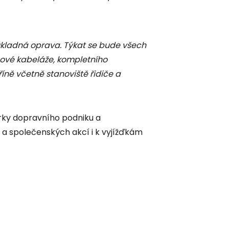
kladná oprava. Týkat se bude všech
nové kabeláže, kompletního
říně včetně stanoviště řidiče a
rky dopravního podniku a
 a společenských akcí i k vyjížďkám