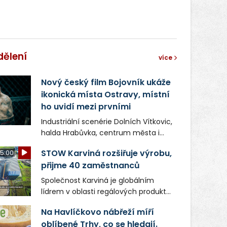
dělení
více
Nový český film Bojovník ukáže
ikonická místa Ostravy, místní
ho uvidí mezi prvními
Industriální scenérie Dolních Vítkovic,
halda Hrabůvka, centrum města i
další ikonická místa Ostravy se objeví
STOW Karviná rozšiřuje výrobu,
5:00
v novém filmu Bojovník, který vstoupí
přijme 40 zaměstnanců
do kin už 13. srpna. Režiséři Vojtěch
Frič a Tomáš Dianiška si
Společnost Karviná je globálním
moravskoslezskou metropoli
lídrem v oblasti regálových produktů
nevybrali náhodou – její syrová
a systémů, stabilním
atmosféra se stala přirozenou
Na Havlíčkovo nábřeží míří
zaměstnavatelem na Karvinsku a
součástí příběhu bývalého
oblíbené Trhy, co se hledají.
firmou s obrovským potenciálem.