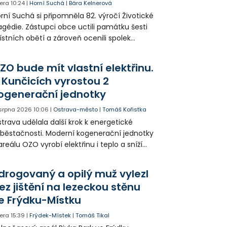
era
10:24
|
Horní Suchá
|
Bára Kelnerová
rní Suchá si připomněla 82. výročí Životické
agédie. Zástupci obce uctili památku šesti
stních obětí a zároveň ocenili spolek
votice Sobě za zpřístupnění informací o
agédii prostřednictvím QR kódů u
ZO bude mít vlastní elektřinu.
amátníků.
 Kunčicích vyrostou 2
ogenerační jednotky
 srpna 2026
10:06
|
Ostrava-město
|
Tomáš Kořistka
trava udělala další krok k energetické
běstačnosti. Moderní kogenerační jednotky
areálu OZO vyrobí elektřinu i teplo a sníží
klady i emise. Malou elektrárnu postaví
olia přímo v Kunčicích.
drogovaný a opilý muž vylezl
ez jištění na lezeckou stěnu
e Frýdku-Místku
era
15:39
|
Frýdek-Místek
|
Tomáš Tikal