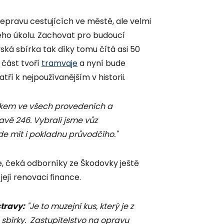
epravu cestujících ve městě, ale velmi
ého úkolu. Zachovat pro budoucí
ká sbírka tak díky tomu čítá asi 50
í část tvoří
tramvaje
a nyní bude
ří k nejpoužívanějším v historii.
elkem ve všech provedeních a
avě 246. Vybrali jsme vůz
ude mít i pokladnu průvodčího."
je, čeká odborníky ze Škodovky ještě
její renovaci finance.
travy:
"Je to muzejní kus, který je z
sbírky. Zastupitelstvo na opravu