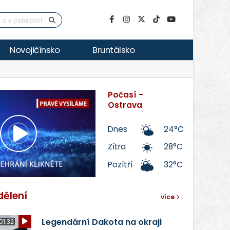
Novojičínsko
Bruntálsko
Počasí -
Ostrava
Dnes
24°C
Přehrát
Zítra
28°C
Pozítří
32°C
video
dělení
více
Legendární Dakota na okraji
01:32