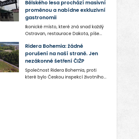
Bělského lesa prochází masivní
proměnou a nabídne exkluzivní
gastronomii
Ikonické místo, které zná snad každý
Ostravan, restaurace Dakota, píše
novou kapitolu. Silná mateřská
Ridera Bohemia: žádné
společnost Dang Investment Group
porušení na naší straně. Jen
s.r.o. investuje do projektu přes 50
nezákonné šetření ČIŽP
milionů korun. Cílem je přinést
Ostravě dva špičkové gastronomické
Společnost Ridera Bohemia, proti
koncepty, které v regionu dosud
které bylo Českou inspekcí životního
chyběly, luxusní středomořskou
prostředí (ČIŽP) čtyři roky vedeno
kuchyni a autentickou asijskou
vykonstruované řízení, při realizaci
gastronomii.
OVS na heřmanické haldě
postupovala v souladu se zákonem a
zadáním státního podniku DIAMO a v
této souvislosti nelze hovořit o
žádném odpadu. Ridera od počátku
označovala řízení ČIŽP za nezákonné
a domáhala se práva na spravedlivý