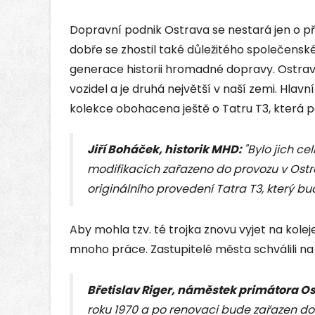
Dopravní podnik Ostrava se nestará jen o př
dobře se zhostil také důležitého společensk
generace historii hromadné dopravy. Ostravs
vozidel a je druhá největší v naší zemi. Hlavn
kolekce obohacena ještě o Tatru T3, která pat
Jiří Boháček, historik MHD:
"Bylo jich c
modifikacích zařazeno do provozu v Ostr
originálního provedení Tatra T3, který b
Aby mohla tzv. té trojka znovu vyjet na kole
mnoho práce. Zastupitelé města schválili na 
Břetislav Riger, náměstek primátora Os
roku 1970 a po renovaci bude zařazen do 