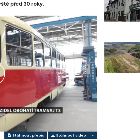
eště před 30 roky.
řehrát
ideo
Stáhnout přepis
Stáhnout video