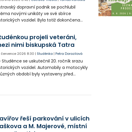
travský dopravní podnik se pochlubil
ěma novými unikáty ve své sbírce
storických vozidel. Byla totiž dokončena
novace slavné tramvaje T3 a také
tobusu Škoda 706, které se stanou
tudénkou projeli veteráni,
loubami chystaného Světa dopravy.
ezi nimi biskupská Tatra
. července 2026
8:30
|
Studénka
|
Petra Dorazilová
 Studénce se uskutečnil 20. ročník srazu
storických vozidel. Automobily a motocykly
různých období byly vystaveny před
lnickým domem. Pak se vydaly na spanilou
zdu po okolí.
avířov řeší parkování v ulicích
aškova a M. Majerové, místní