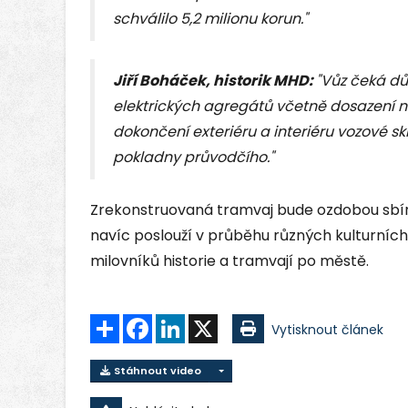
schválilo 5,2 milionu korun."
Jiří Boháček, historik MHD:
"Vůz čeká dů
elektrických agregátů včetně dosazení 
dokončení exteriéru a interiéru vozové sk
pokladny průvodčího."
Zrekonstruovaná tramvaj bude ozdobou sbí
navíc poslouží v průběhu různých kulturních
milovníků historie a tramvají po městě.
Sdílet
Facebook
LinkedIn
X
Vytisknout článek
Stáhnout video