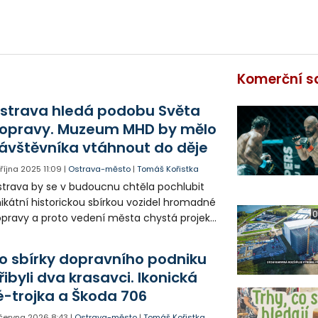
Komerční s
strava hledá podobu Světa
opravy. Muzeum MHD by mělo
ávštěvníka vtáhnout do děje
. října 2025
11:09
|
Ostrava-město
|
Tomáš Kořistka
trava by se v budoucnu chtěla pochlubit
ikátní historickou sbírkou vozidel hromadné
0
pravy a proto vedení města chystá projekt
ěta dopravy. O podobě tohoto muzea
zhodne ideová soutěž, do které se mohou
o sbírky dopravního podniku
 svými návrhy hlásit studia, kreativci či
řibyli dva krasavci. Ikonická
eba designéři.
é-trojka a Škoda 706
 června 2026
8:43
|
Ostrava-město
|
Tomáš Kořistka