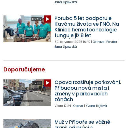
Jana Lipowská
Poruba 5 let podporuje
02:52
Kavárnu života ve FNO. Na
Klinice hematoonkologie
funguje již 8 let
30. července 2026
16:40
|
Ostrava-Poruba
|
Jana Lipowská
Doporučujeme
Opava rozšiřuje parkování.
02:33
Přibudou nová místa i
změny v parkovacích
zónách
Včera
17:24
|
Opava
|
Yvona Fajtová
Muž v Příboře se vážně
zranil při práci s