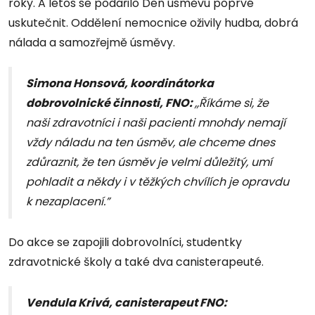
roky. A letos se podařilo Den úsměvu poprvé
uskutečnit. Oddělení nemocnice oživily hudba, dobrá
nálada a samozřejmě úsměvy.
Simona Honsová, koordinátorka
dobrovolnické činnosti, FNO:
,,
Říkáme si, že
naši zdravotníci i naši pacienti mnohdy nemají
vždy náladu na ten úsměv, ale
chceme dnes
zdůraznit, že ten úsměv je velmi důležitý, umí
pohladit a někdy i v těžkých chvílích je opravdu
k nezaplacení.”
Do akce se zapojili dobrovolníci, studentky
zdravotnické školy a také dva canisterapeuté.
Vendula Krivá, canisterapeut FNO: