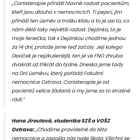
,,Canisterapie přináší hlavně radost pacientům,
kteří jsou dlouho v nemocnicích. Ti pejsci, jim
přináší ten úsměv a trošku klidu a to je asi to, co
nám dělá taky největší radost.
Dejzinka, to je
moje fenečka, tak s Dejzinkou chodíme jednou
za 14 dní, protože jsme teď začaly.
Její kolega
Dexíček je nejzkušenější, ten je ve FNO zhruba
dvakrát až třikrát do týdne.
Dneska jsme tady
na Dni úsměvu, který pořádá Fakultní
nemocnice Ostrava.
Canisterapie je od
pacientů
velice žádaná
a my jsme za to strašně
rádi.”
Hana Jiroutová,
studentka SZŠ a VOŠZ
Ostrava:
,,Chodíme pravidelně do této
nemocnice a zapojila nás naše škola.
Všichni se