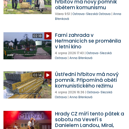
hřbitov má nový pomník
obětem komunismu
Včera
9:51
|
Ostrava-Slezská Ostrava
|
Anna
Břenková
Farní zahrada v
02:18
Heřmanicích se proměnila
v letní kino
4. srpna 2026
17:43
|
Ostrava-Slezská
Ostrava
|
Anna Břenková
Ústřední hřbitov má nový
03:14
pomník. Připomíná oběti
komunistického režimu
4. srpna 2026
16:36
|
Ostrava-Slezská
Ostrava
|
Anna Břenková
Hrady CZ míří tento pátek a
sobotu na Veveří s
Danielem Landou, Mirai,