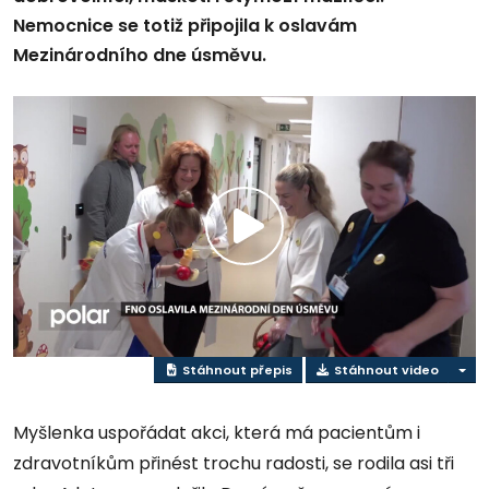
Nemocnice se totiž připojila k oslavám
Mezinárodního dne úsměvu.
Přehrát
video
Stáhnout přepis
Stáhnout video
Myšlenka uspořádat akci, která má pacientům i
zdravotníkům přinést trochu radosti, se rodila asi tři