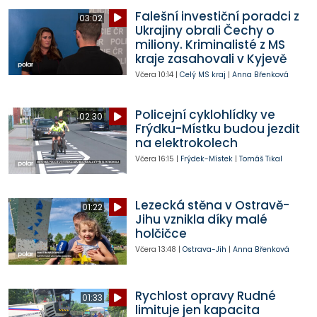
Falešní investiční poradci z
03:02
Ukrajiny obrali Čechy o
miliony. Kriminalisté z MS
kraje zasahovali v Kyjevě
Včera
10:14
|
Celý MS kraj
|
Anna Břenková
Policejní cyklohlídky ve
02:30
Frýdku-Místku budou jezdit
na elektrokolech
Včera
16:15
|
Frýdek-Místek
|
Tomáš Tikal
Lezecká stěna v Ostravě-
01:22
Jihu vznikla díky malé
holčičce
Včera
13:48
|
Ostrava-Jih
|
Anna Břenková
Rychlost opravy Rudné
01:33
limituje jen kapacita