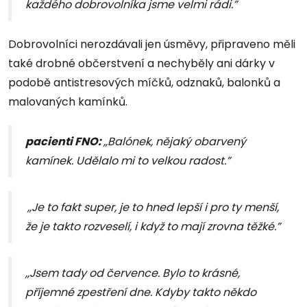
každého dobrovolníka jsme velmi rádi.”
Dobrovolníci nerozdávali jen úsměvy, připraveno měli
také drobné občerstvení a nechyběly ani dárky v
podobě antistresových míčků, odznaků, balonků a
malovaných kamínků.
pacienti FNO:
,,Balónek, nějaký obarvený
kamínek. Udělalo mi to velkou radost.”
,,Je to fakt super, je to hned lepší i pro ty menší,
že je takto rozveselí, i když to mají zrovna těžké.”
,,
Jsem tady od července.
Bylo to krásné,
příjemné zpestření dne.
Kdyby takto někdo