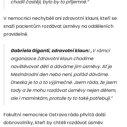
chodil častěji, bylo by to příjemné.”
V nemocnici nechyběli ani zdravotní klauni, kteří se
snaží pacientům rozdávat úsměvy na odděleních
pravidelně.
Gabriela Giganti, zdravotní klaun:
,,V rámci
organizace Zdravotní klaun chodíme
navštěvovat děti a dáváme jim úsměvy. Ať je
Mezinárodní den nebo není, pořád dáváme.
Dneska je to o to výjimečné. Jsem ráda, že jsem
tady a že mohu rozdávat úsměvy nejen dětem,
ale i maminkám, protože ty to také potřebují.”
Fakultní nemocnice Ostrava ráda přivítá další
dobrovolníky, kteří by chtěli rozdávat úsměv