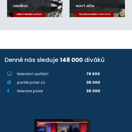
HAVÍŘOV
NOVÝ JIČÍN
NÁMĚSTÍ REPUBLIKY, HAVÍŘOV
MASARYKOVO NÁMĚSTÍ, NOVÝ JIČÍN
Denně nás sleduje
148 000
diváků
televizní vysílání
78 000
portál polar.cz
35 000
televize.polar
35 000