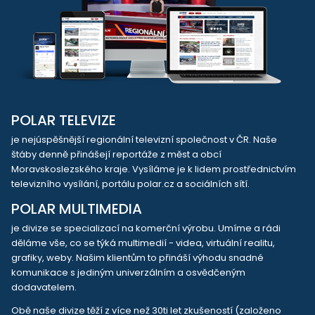
POLAR TELEVIZE
je nejúspěšnější regionální televizní společnost v ČR. Naše
štáby denně přinášejí reportáže z měst a obcí
Moravskoslezského kraje. Vysíláme je k lidem prostřednictvím
televizního vysílání, portálu polar.cz a sociálních sítí.
POLAR MULTIMEDIA
je divize se specializací na komerční výrobu. Umíme a rádi
děláme vše, co se týká multimedií - videa, virtuální realitu,
grafiky, weby. Našim klientům to přináší výhodu snadné
komunikace s jediným univerzálním a osvědčeným
dodavatelem.
Obě naše divize těží z více než 30ti let zkušeností (založeno