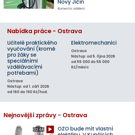
Nový Jičín
Komerční sdělení
Nabídka práce - Ostrava
Učitelé praktického
Elektromechanici
vyučování (kromě
Ostrava
pro žáky se
Nástup: od 5. října 2026
speciálními
od 55 000 do 55 000
vzdělávacími
Kč/měsíc
potřebami)
Ostrava
Nástup: od 1. září 2026
od 160 do 190 Kč/hod.
Nejnovější zprávy - Ostrava
OZO bude mít vlastní
02:44
elektřinu. V Kunčicích