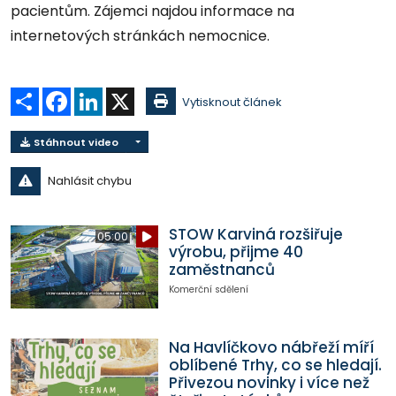
pacientům. Zájemci najdou informace na
internetových stránkách nemocnice.
Sdílet
Facebook
LinkedIn
X
Vytisknout článek
Stáhnout video
Nahlásit chybu
STOW Karviná rozšiřuje
05:00
výrobu, přijme 40
zaměstnanců
Komerční sdělení
Na Havlíčkovo nábřeží míří
oblíbené Trhy, co se hledají.
Přivezou novinky i více než