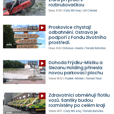
rozbrušovačkou
Dnes
9:35
|
Celý MS kraj
|
Jiří Cileček
Proskovice chystají
02:46
odbahnění. Ostrava je
podpoří z Fondu životního
prostředí.
Dnes
9:14
|
Ostrava-město
|
Tomáš Kořistka
Dohoda Frýdku-Místku a
02:53
Slezanu Holding přinesla
novou parkovací plochu
Včera
16:12
|
Frýdek-Místek
|
Tomáš Tikal
Zdravotníci obměňují flotilu
01:18
vozů. Sanitky budou
rozmístěny po celém kraji
Včera
14:17
|
Celý MS kraj
|
Tomáš Kořistka