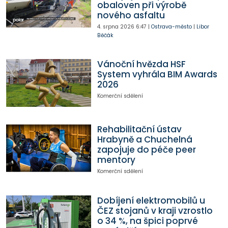
obaloven při výrobě
nového asfaltu
4. srpna 2026
6:47
|
Ostrava-město
|
Libor
Běčák
Vánoční hvězda HSF
System vyhrála BIM Awards
2026
Komerční sdělení
Rehabilitační ústav
Hrabyně a Chuchelná
zapojuje do péče peer
mentory
Komerční sdělení
Dobíjení elektromobilů u
ČEZ stojanů v kraji vzrostlo
o 34 %, na špici poprvé