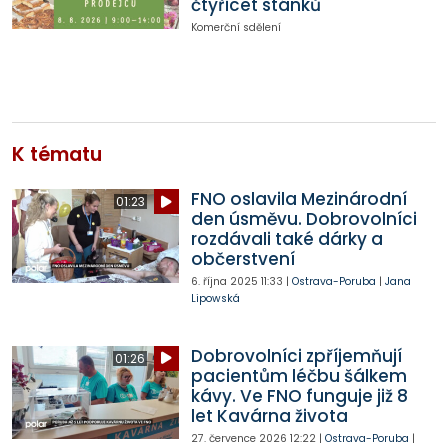
čtyřicet stánků
Komerční sdělení
K tématu
FNO oslavila Mezinárodní
01:23
den úsměvu. Dobrovolníci
rozdávali také dárky a
občerstvení
6. října 2025
11:33
|
Ostrava-Poruba
|
Jana
Lipowská
Dobrovolníci zpříjemňují
01:26
pacientům léčbu šálkem
kávy. Ve FNO funguje již 8
let Kavárna života
27. července 2026
12:22
|
Ostrava-Poruba
|