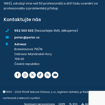
1993), sdružují více než 50 profesionálů a drží řadu ocenění za
profesionalitu a proklientský přístup.
Kontaktujte nás
552 303 303
(Nezasílejte SMS, děkujeme)
polar@polar.cz
Adresa:
Boleslavova 710/19
Ostrava-Mariánské Hory
709 00
Česká republika
1993 - 2026 POLAR televize Ostrava, s.r.o., orgánem dohledu je Rada pro
rozhlasové a televizní vysílání.
Nastavení personalizace
GDPR
RSS
Mapa stránek