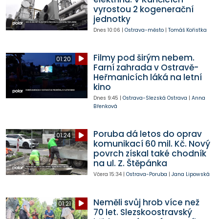
vyrostou 2 kogenerační
jednotky
Dnes
10:06
|
Ostrava-město
|
Tomáš Kořistka
Filmy pod širým nebem.
01:20
Farní zahrada v Ostravě-
Heřmanicích láká na letní
kino
Dnes
9:45
|
Ostrava-Slezská Ostrava
|
Anna
Břenková
Poruba dá letos do oprav
01:24
komunikací 60 mil. Kč. Nový
povrch získal také chodník
na ul. Z. Štěpánka
Včera
15:34
|
Ostrava-Poruba
|
Jana Lipowská
Neměli svůj hrob více než
01:21
70 let. Slezskoostravský