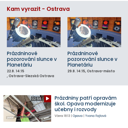
Kam vyrazit - Ostrava
Prázdninové
Prázdninové
pozorování slunce v
pozorování slunce v
Planetáriu
Planetáriu
22.8.
14:15
29.8.
14:15
, Ostrava-město
, Ostrava-Slezská Ostrava
Prázdniny patří opravám
02:56
škol. Opava modernizuje
učebny i rozvody
Včera
18:13
|
Opava
|
Yvona Fajtová