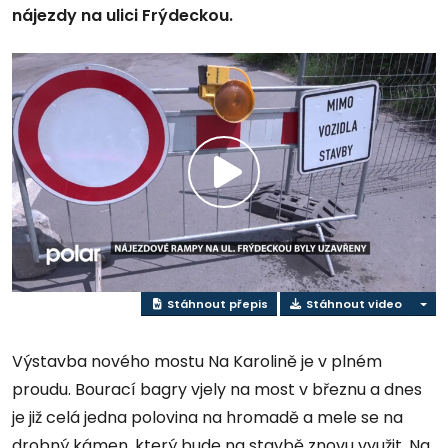
nájezdy na ulici Frýdeckou.
Přehrát
video
Stáhnout přepis
Stáhnout video
Výstavba nového mostu Na Karolině je v plném
proudu. Bourací bagry vjely na most v březnu a dnes
je již celá jedna polovina na hromadě a mele se na
drobný kámen, který bude na stavbě znovu využit. Na