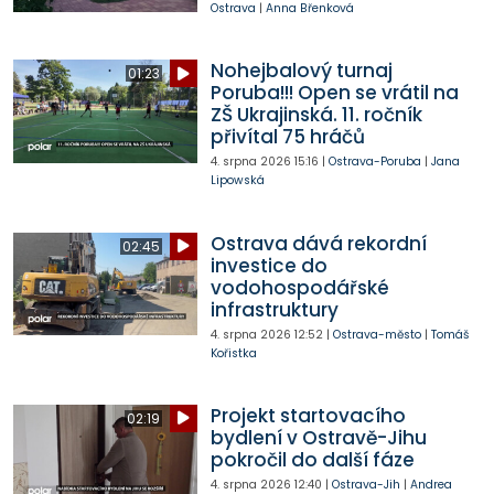
Ostrava
|
Anna Břenková
Nohejbalový turnaj
01:23
Poruba!!! Open se vrátil na
ZŠ Ukrajinská. 11. ročník
přivítal 75 hráčů
4. srpna 2026
15:16
|
Ostrava-Poruba
|
Jana
Lipowská
Ostrava dává rekordní
02:45
investice do
vodohospodářské
infrastruktury
4. srpna 2026
12:52
|
Ostrava-město
|
Tomáš
Kořistka
Projekt startovacího
02:19
bydlení v Ostravě-Jihu
pokročil do další fáze
4. srpna 2026
12:40
|
Ostrava-Jih
|
Andrea