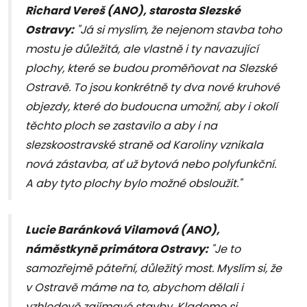
Richard Vereš (ANO), starosta Slezské
Ostravy:
"Já si myslím, že nejenom stavba toho
mostu je důležitá, ale vlastně i ty navazující
plochy, které se budou proměňovat na Slezské
Ostravě. To jsou konkrétně ty dva nové kruhové
objezdy, které do budoucna umožní, aby i okolí
těchto ploch se zastavilo a aby i na
slezskoostravské straně od Karoliny vznikala
nová zástavba, ať už bytová nebo polyfunkční.
A aby tyto plochy bylo možné obsloužit."
Lucie Baránková Vilamová (ANO),
náměstkyně primátora Ostravy:
"Je to
samozřejmě páteřní, důležitý most. Myslím si, že
v Ostravě máme na to, abychom dělali i
vzhledově zajímavé stavby. Klademe si