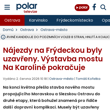
Ostrava
Karvinsko
Frýdeckomístecko
Opa
Domů
Ostrava
Ostrava-město
V KARVINÉ KANDIDUJE DO PODZIMNÍCH VOLEB 8 STRAN, HNUTÍ A KOALIC
ŠEST JEDNOTEK HASIČŮ ZASAHOVALO U POŽÁRU STRNIŠTĚ VE VĚT
HOŘELO NA DVOU HEKTARECH A ZNIČENO BYLO 35 BALÍKŮ SLÁMY, I
KARVINÁ ZNÁ BUDOUCÍ PODOBU AREÁLU LODIČKY V PARKU BOŽEN
MORAVSKOSLEZŠTÍ POLICISTÉ ODHALILI MEZINÁRODNÍ GANG PODVO
LÁKALI LIDI NA ZISKY Z KRYPTOMĚN, INFO A VIDEO NA POLAR.CZ
MINISTESTVO ŽIVOTNÍHO PROSTŘEDÍ PŘEVZALO VYŠETŘOVÁNÍ KAU
A ROZHODLO, ŽE VINÍK ZA ŠKODY PO ZAVEZENÍ TUNAMI ODPADU NE
EVROPSKÝ ŽALOBCE V OSTRAVĚ ŽALUJE 5 LIDÍ A FIRMU ZA PODVODY 
SLEZSKÁ OSTRAVA PŘIPRAVUJE PROJEKTOVOU DOKUMENTACI PRO 
FRÝDEK-MÍSTEK DOKONČIL STAVBU VOLNOČASOVÉHO AREÁLU NA RIVI
HNUTÍ ANO V HAVÍŘOVĚ NEZAŘADÍ HEJTMANA JOSEFA BĚLICU NA V
VĚRA PALKOVSKÁ UŽ NEBUDE KANDIDOVAT NA PRIMÁTORKU TŘINCE,
FOTBALISTA LAURI LAINE SE VRACÍ Z BANÍKU OSTRAVA NA PŮL ROK
F-M DOKONČIL PRVNÍ STUPEŇ PROJEKTOVÉ DOKUMENTACE DO
Nájezdy na Frýdeckou byly
uzavřeny. Výstavba mostu
Na Karolině pokračuje
Vydáno 2. června 2026 10:18 |
Ostrava-město
|
Tomáš Kořistka
Na konci května přešla stavba nového mostu
propojujícího Moravskou a Slezskou Ostravu do
druhé etapy, která bohužel znamená pro řidiče
další dopravní komplikaci. Musely být uzavřeny