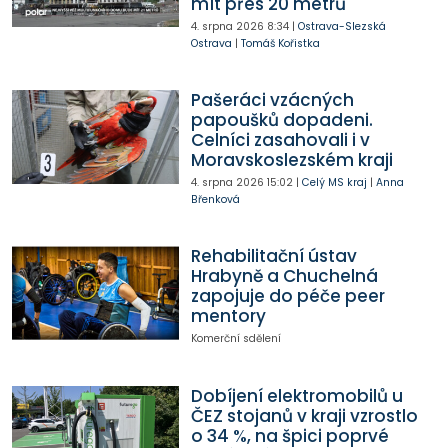
mít přes 20 metrů
4. srpna 2026
8:34
|
Ostrava-Slezská
Ostrava
|
Tomáš Kořistka
Pašeráci vzácných
papoušků dopadeni.
Celníci zasahovali i v
Moravskoslezském kraji
4. srpna 2026
15:02
|
Celý MS kraj
|
Anna
Břenková
Rehabilitační ústav
Hrabyně a Chuchelná
zapojuje do péče peer
mentory
Komerční sdělení
Dobíjení elektromobilů u
ČEZ stojanů v kraji vzrostlo
o 34 %, na špici poprvé