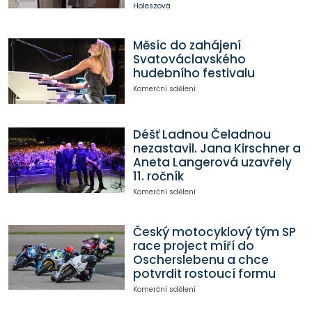
Holeszová
Měsíc do zahájení
Svatováclavského
hudebního festivalu
Komerční sdělení
Déšť Ladnou Čeladnou
nezastavil. Jana Kirschner a
Aneta Langerová uzavřely
11. ročník
Komerční sdělení
Český motocyklový tým SP
race project míří do
Oscherslebenu a chce
potvrdit rostoucí formu
Komerční sdělení