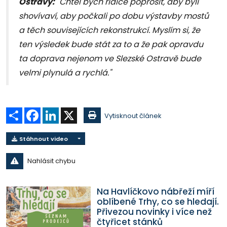
Ostravy:
"Chtěl bych řidiče poprosit, aby byli
shovívaví, aby počkali po dobu výstavby mostů
a těch souvisejících rekonstrukcí. Myslím si, že
ten výsledek bude stát za to a že pak opravdu
ta doprava nejenom ve Slezské Ostravě bude
velmi plynulá a rychlá."
Sdílet
Facebook
LinkedIn
X
Vytisknout článek
Stáhnout video
Nahlásit chybu
Na Havlíčkovo nábřeží míří
oblíbené Trhy, co se hledají.
Přivezou novinky i více než
čtyřicet stánků