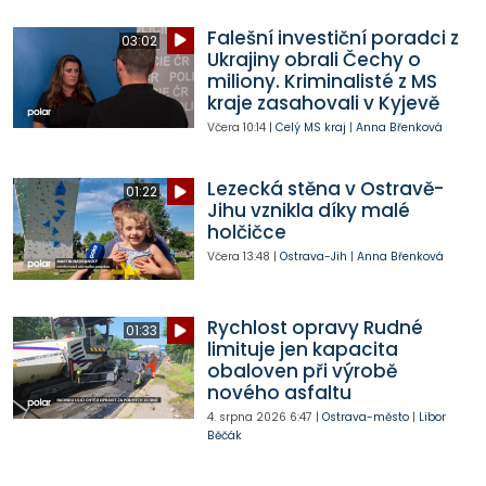
Falešní investiční poradci z
03:02
Ukrajiny obrali Čechy o
miliony. Kriminalisté z MS
kraje zasahovali v Kyjevě
Včera
10:14
|
Celý MS kraj
|
Anna Břenková
Lezecká stěna v Ostravě-
01:22
Jihu vznikla díky malé
holčičce
Včera
13:48
|
Ostrava-Jih
|
Anna Břenková
Rychlost opravy Rudné
01:33
limituje jen kapacita
obaloven při výrobě
nového asfaltu
4. srpna 2026
6:47
|
Ostrava-město
|
Libor
Běčák