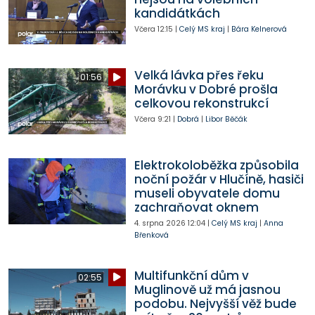
kandidátkách
Včera
12:15
|
Celý MS kraj
|
Bára Kelnerová
Velká lávka přes řeku
01:56
Morávku v Dobré prošla
celkovou rekonstrukcí
Včera
9:21
|
Dobrá
|
Libor Běčák
Elektrokoloběžka způsobila
noční požár v Hlučíně, hasiči
museli obyvatele domu
zachraňovat oknem
4. srpna 2026
12:04
|
Celý MS kraj
|
Anna
Břenková
Multifunkční dům v
02:55
Muglinově už má jasnou
podobu. Nejvyšší věž bude