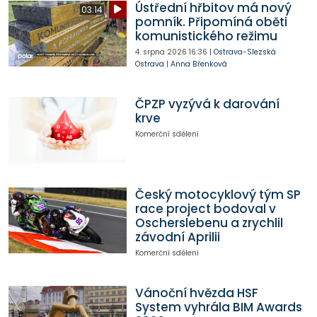
Ústřední hřbitov má nový
03:14
pomník. Připomíná oběti
komunistického režimu
4. srpna 2026
16:36
|
Ostrava-Slezská
Ostrava
|
Anna Břenková
ČPZP vyzývá k darování
krve
Komerční sdělení
Český motocyklový tým SP
race project bodoval v
Oscherslebenu a zrychlil
závodní Aprilii
Komerční sdělení
Vánoční hvězda HSF
System vyhrála BIM Awards