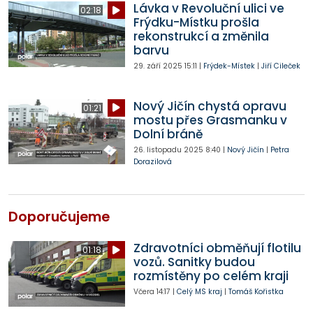
Lávka v Revoluční ulici ve
02:18
Frýdku-Místku prošla
rekonstrukcí a změnila
barvu
29. září 2025
15:11
|
Frýdek-Místek
|
Jiří Cileček
Nový Jičín chystá opravu
01:21
mostu přes Grasmanku v
Dolní bráně
26. listopadu 2025
8:40
|
Nový Jičín
|
Petra
Dorazilová
Doporučujeme
Zdravotníci obměňují flotilu
01:18
vozů. Sanitky budou
rozmístěny po celém kraji
Včera
14:17
|
Celý MS kraj
|
Tomáš Kořistka