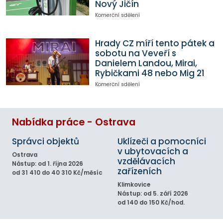
Nový Jičín
Komerční sdělení
Hrady CZ míří tento pátek a
sobotu na Veveří s
Danielem Landou, Mirai,
Rybičkami 48 nebo Mig 21
Komerční sdělení
Nabídka práce - Ostrava
Správci objektů
Uklízeči a pomocníci
v ubytovacích a
Ostrava
vzdělávacích
Nástup: od 1. října 2026
zařízeních
od 31 410 do 40 310 Kč/měsíc
Klimkovice
Nástup: od 5. září 2026
od 140 do 150 Kč/hod.