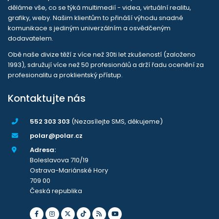
děláme vše, co se týká multimedií - videa, virtuální realitu,
grafiky, weby. Našim klientům to přináší výhodu snadné
komunikace s jediným univerzálním a osvědčeným
dodavatelem.
Obě naše divize těží z více než 30ti let zkušeností (založeno
1993), sdružují více než 50 profesionálů a drží řadu ocenění za
profesionalitu a proklientský přístup.
Kontaktujte nás
552 303 303
(Nezasílejte SMS, děkujeme)
polar@polar.cz
Adresa:
Boleslavova 710/19
Ostrava-Mariánské Hory
709 00
Česká republika