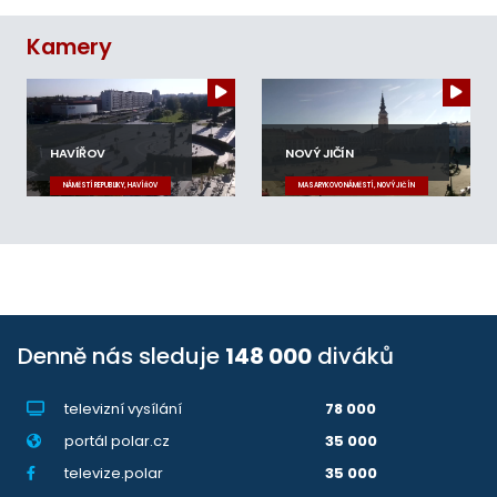
Kamery
HAVÍŘOV
NOVÝ JIČÍN
NÁMĚSTÍ REPUBLIKY, HAVÍŘOV
MASARYKOVO NÁMĚSTÍ, NOVÝ JIČÍN
Denně nás sleduje
148 000
diváků
televizní vysílání
78 000
portál polar.cz
35 000
televize.polar
35 000