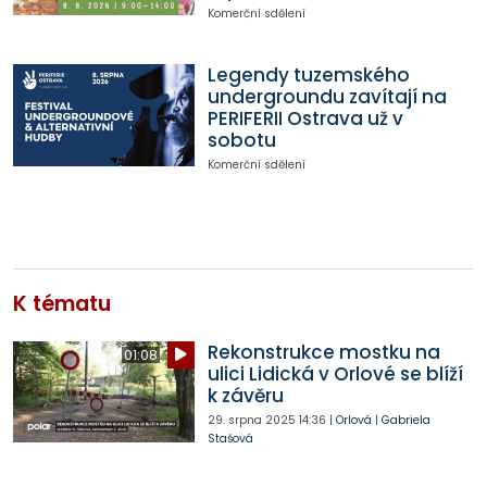
Komerční sdělení
Legendy tuzemského
undergroundu zavítají na
PERIFERII Ostrava už v
sobotu
Komerční sdělení
K tématu
Rekonstrukce mostku na
01:08
ulici Lidická v Orlové se blíží
k závěru
29. srpna 2025
14:36
|
Orlová
|
Gabriela
Stašová