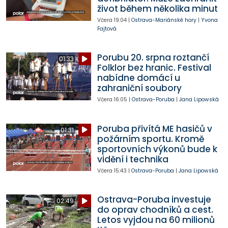
život během několika minut
Včera
19:04
|
Ostrava-Mariánské hory
|
Yvona
Fajtová
Porubu 20. srpna roztančí
01:33
Folklor bez hranic. Festival
nabídne domácí u
zahraniční soubory
Včera
16:05
|
Ostrava-Poruba
|
Jana Lipowská
Poruba přivítá ME hasičů v
01:31
požárním sportu. Kromě
sportovních výkonů bude k
vidění i technika
Včera
15:43
|
Ostrava-Poruba
|
Jana Lipowská
Ostrava-Poruba investuje
02:49
do oprav chodníků a cest.
Letos vyjdou na 60 milionů