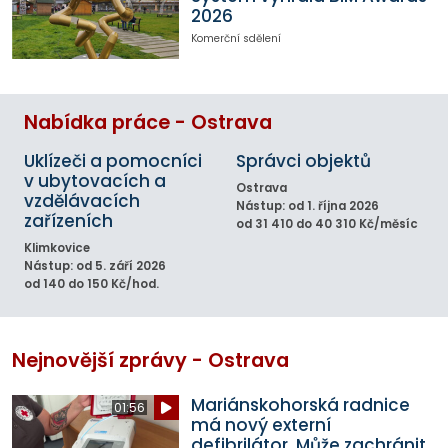
2026
Komerční sdělení
Nabídka práce - Ostrava
Uklízeči a pomocníci
Správci objektů
v ubytovacích a
Ostrava
vzdělávacích
Nástup: od 1. října 2026
zařízeních
od 31 410 do 40 310 Kč/měsíc
Klimkovice
Nástup: od 5. září 2026
od 140 do 150 Kč/hod.
Nejnovější zprávy - Ostrava
Mariánskohorská radnice
01:56
má nový externí
defibrilátor. Může zachránit