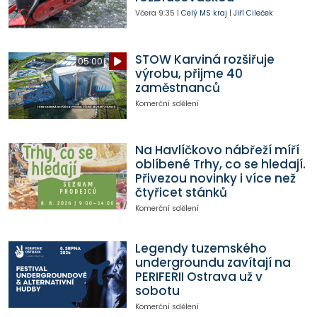
Včera
9:35
|
Celý MS kraj
|
Jiří Cileček
STOW Karviná rozšiřuje
05:00
výrobu, přijme 40
zaměstnanců
Komerční sdělení
Na Havlíčkovo nábřeží míří
oblíbené Trhy, co se hledají.
Přivezou novinky i více než
čtyřicet stánků
Komerční sdělení
Legendy tuzemského
undergroundu zavítají na
PERIFERII Ostrava už v
sobotu
Komerční sdělení