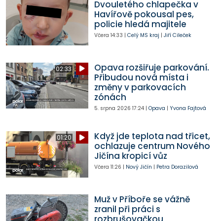
Dvouletého chlapečka v
Havířově pokousal pes,
policie hledá majitele
Včera
14:33
|
Celý MS kraj
|
Jiří Cileček
Opava rozšiřuje parkování.
02:33
Přibudou nová místa i
změny v parkovacích
zónách
5. srpna 2026
17:24
|
Opava
|
Yvona Fajtová
Když jde teplota nad třicet,
01:20
ochlazuje centrum Nového
Jičína kropicí vůz
Včera
11:26
|
Nový Jičín
|
Petra Dorazilová
Muž v Příboře se vážně
zranil při práci s
rozbrušovačkou