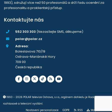
1993), sdružují více než 50 profesionálů a drží řadu ocenění za
profesionalitu a proklientský přístup.
Kontaktujte nás
552 303 303
(Nezasílejte SMS, děkujeme)
polar@polar.cz
Adresa:
Boleslavova 710/19
Ostrava-Mariánské Hory
709 00
Česká republika
1993 - 2026 POLAR televize Ostrava, s.r.o., orgánem dohledu je Rada pro
rozhlasové a televizní vysílání.
Nastavení personalizace
GDPR
RSS
Mapa stránek