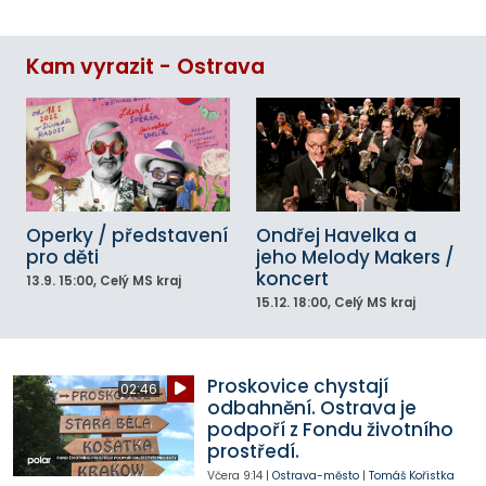
Kam vyrazit - Ostrava
Operky / představení
Ondřej Havelka a
pro děti
jeho Melody Makers /
koncert
13.9.
15:00
, Celý MS kraj
15.12.
18:00
, Celý MS kraj
Proskovice chystají
02:46
odbahnění. Ostrava je
podpoří z Fondu životního
prostředí.
Včera
9:14
|
Ostrava-město
|
Tomáš Kořistka