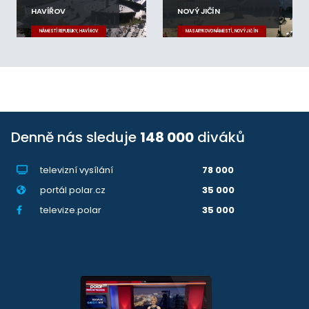
HAVÍŘOV
NOVÝ JIČÍN
NÁMĚSTÍ REPUBLIKY, HAVÍŘOV
MASARYKOVO NÁMĚSTÍ, NOVÝ JIČÍN
Denně nás sleduje
148 000
diváků
televizní vysílání
78 000
portál polar.cz
35 000
televize.polar
35 000