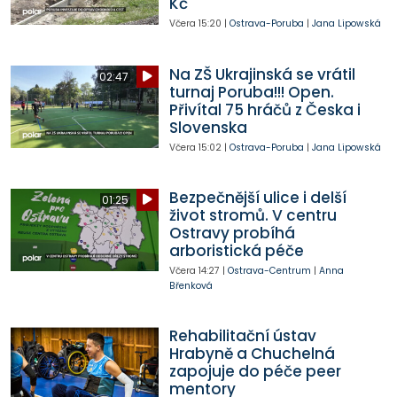
Kč
Včera
15:20
|
Ostrava-Poruba
|
Jana Lipowská
Na ZŠ Ukrajinská se vrátil
02:47
turnaj Poruba!!! Open.
Přivítal 75 hráčů z Česka i
Slovenska
Včera
15:02
|
Ostrava-Poruba
|
Jana Lipowská
Bezpečnější ulice i delší
01:25
život stromů. V centru
Ostravy probíhá
arboristická péče
Včera
14:27
|
Ostrava-Centrum
|
Anna
Břenková
Rehabilitační ústav
Hrabyně a Chuchelná
zapojuje do péče peer
mentory