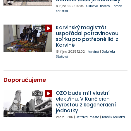
8. října 2025
10:04
|
Ostrava-město
|
Tomáš
Kořistka
Karvinský magistrát
02:16
uspořádal potravinovou
sbírku pro potřebné lidi z
Karviné
18. října 2025
12:02
|
Karviná
|
Gabriela
Stašová
Doporučujeme
OZO bude mít vlastní
02:44
elektřinu. V Kunčicích
vyrostou 2 kogenerační
jednotky
Včera
10:06
|
Ostrava-město
|
Tomáš Kořistka