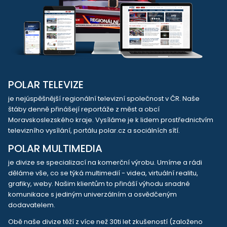
POLAR TELEVIZE
je nejúspěšnější regionální televizní společnost v ČR. Naše
štáby denně přinášejí reportáže z měst a obcí
Moravskoslezského kraje. Vysíláme je k lidem prostřednictvím
televizního vysílání, portálu polar.cz a sociálních sítí.
POLAR MULTIMEDIA
je divize se specializací na komerční výrobu. Umíme a rádi
děláme vše, co se týká multimedií - videa, virtuální realitu,
grafiky, weby. Našim klientům to přináší výhodu snadné
komunikace s jediným univerzálním a osvědčeným
dodavatelem.
Obě naše divize těží z více než 30ti let zkušeností (založeno