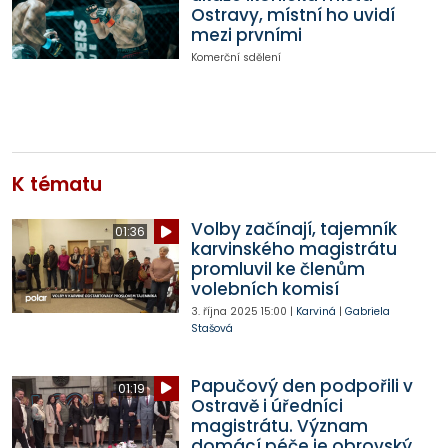
Ostravy, místní ho uvidí
mezi prvními
Komerční sdělení
K tématu
Volby začínají, tajemník
01:36
karvinského magistrátu
promluvil ke členům
volebních komisí
3. října 2025
15:00
|
Karviná
|
Gabriela
Stašová
Papučový den podpořili v
01:19
Ostravě i úředníci
magistrátu. Význam
domácí péče je obrovský