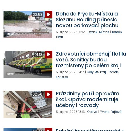
Dohoda Frýdku-Místku a
02:53
Slezanu Holding přinesla
novou parkovací plochu
5. srpna 2026
16:12
|
Frýdek-Místek
|
Tomáš
Tikal
Zdravotníci obměňují flotilu
01:18
vozů. Sanitky budou
rozmístěny po celém kraji
5. srpna 2026
14:17
|
Celý MS kraj
|
Tomáš
Kořistka
Prázdniny patří opravám
02:56
škol. Opava modernizuje
učebny i rozvody
5. srpna 2026
18:13
|
Opava
|
Yvona Fajtová
Falešní investiční poradci z