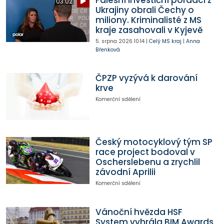
03:02
Ukrajiny obrali Čechy o
miliony. Kriminalisté z MS
kraje zasahovali v Kyjevě
5. srpna 2026
10:14
|
Celý MS kraj
|
Anna
Břenková
ČPZP vyzývá k darování
krve
Komerční sdělení
Český motocyklový tým SP
race project bodoval v
Oscherslebenu a zrychlil
závodní Aprilii
Komerční sdělení
Vánoční hvězda HSF
System vyhrála BIM Awards