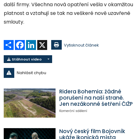
další firmy. Všechna nová opatření vešla v okamžitou
platnost a vztahují se tak na veškeré nově uzavřené
smlouty.
Sdílet
Facebook
LinkedIn
X
Vytisknout článek
Stáhnout video
Nahlásit chybu
Ridera Bohemia: žádné
porušení na naší straně.
Jen nezákonné šetření ČIŽP
Komerční sdělení
Nový český film Bojovník
ukáže ikonická místa