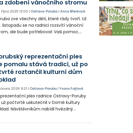
a zdobení vánočního stromu
. října 2025
12:00
|
Ostrava-Poruba
|
Anna Břenková
ruba zve všechny děti, které rády tvoří. Už
. listopadu se na radnici rozsvítí vánoční
rom, ale bude potřebovat Vaši pomoc.
robte originální ozdobu a přijďte ji sami
věsit!
orubský reprezentační ples
e pomalu stává tradicí, už po
tvrté roztančil kulturní dům
oklad
. února 2026
9:21
|
Ostrava-Poruba
|
Yvona Fajtová
prezentační ples radnice Ostravy-Poruby
 už počtvrté uskutečnil v Domě kultury
klad. Návštěvníkům nabídl hvězdný
dební program, taneční vystoupení i
hatou tombolu. Atmosféra byla podle
ganizátorů i hostů výjimečná.