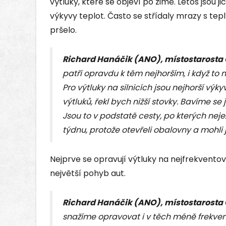
výtluky, které se objeví po zimě. Letos jsou j
výkyvy teplot. Často se střídaly mrazy s t
pršelo.
Richard Hanáčik (ANO), místostarosta
patří opravdu k těm nejhorším, i když to
Pro výtluky na silnicích jsou nejhorší vý
výtluků, řekl bych nižší stovky. Bavíme se 
Jsou to v podstatě cesty, po kterých nej
týdnu, protože otevřeli obalovny a mohli 
Nejprve se opravují výtluky na nejfrekventov
největší pohyb aut.
Richard Hanáčik (ANO), místostarosta
snažíme opravovat i v těch méně frekve