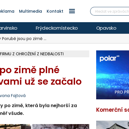
eklama
Multimedia
Kontakt
arvinsko
Frýdeckomístecko
Opavsko
v Porubě jsou po zimě …
 FIRMU Z OHROŽENÍ Z NEDBALOSTI
Í KVALITU, HYGIENICI RADÍ BÝT OPATRNÍ
ETECH ROZTOČILY LOPATKY HISTOR. MLÝNA
 VYHLÍDKOVOU TERASOU ZA 2,6 MILIONU
ÍŘÍ DO FINÁLE, VÍCE NA POLAR.CZ
V OHROŽENÍ ŽIVOTA, INFO NA POLAR.CZ
ŽOU OBJASNIT PRŮBĚH NEHODOVÉHO DĚJE
EM A HEŘMANOVICEMI ZA 74 MILIONŮ
MÁM, CISTERNY JEZDÍ I NA LYSOU HORU
 ELEKTRÁREN, REPORTÁŽ NA POLAR.CZ
 REPORTÁŽ NA POLAR.CZ
ČÁSTEČNÉHO ZATMĚNÍ SLUNCE I PERSEID
ARKOVÁNÍ VE VNITROBLOKU
ŽCE S AUTEM, INFO NA POLAR.CZ
Í LUTYNI Z LEDNA 2024 ZAMÍŘÍ K SOUDU
 po zimě plné
avami už se začalo
vona Fajtová
 po zimě, která byla nejhorší za
Komerční s
éměř všude.