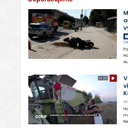
M
a
v
Ce
Po
Ha
au
si
ch
V
01:30
zr
v
n
K
Vč
Ha
ma
Ne
ša