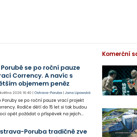
Komerční s
 Porubě se po roční pauze
rací Corrency. A navíc s
ětším objemem peněz
. května 2026
16:40
|
Ostrava-Poruba
|
Jana Lipowská
 Poruby se po roční pauze vrací projekt
rrency. Rodiče dětí do 15 let si tak budou
0
ci opět požádat o příspěvek na jejich
lnočasové aktivity nebo školní potřeby.
strava-Poruba tradičně zve