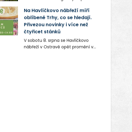
nevybrali náhodou – její syrová
a systémů, stabilním
atmosféra se stala přirozenou
Na Havlíčkovo nábřeží míří
zaměstnavatelem na Karvinsku a
součástí příběhu bývalého
oblíbené Trhy, co se hledají.
firmou s obrovským potenciálem.
boxerského šampiona Hoffa (Milan
Přivezou novinky i více než
Ondrík), jenž se po letech vrací do
čtyřicet stánků
světa vrcholových zápasů, tentokrát
V sobotu 8. srpna se Havlíčkovo
v MMA.
nábřeží v Ostravě opět promění v
místo plné vůní, chutí a poctivých
lokálních výrobků. Trhy, co se hledají
tentokrát nabídnou více než čtyřicet
pečlivě vybraných stánků s kvalitní
gastronomií, farmářskými produkty,
designem i řemeslnou tvorbou.
Návštěvníci se mohou těšit nejen na
oblíbené stálice, ale také na řadu
novinek, které v Ostravě běžně
nepotkají.