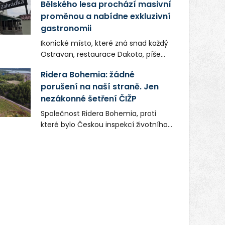
Bělského lesa prochází masivní
proměnou a nabídne exkluzivní
gastronomii
Ikonické místo, které zná snad každý
Ostravan, restaurace Dakota, píše
novou kapitolu. Silná mateřská
Ridera Bohemia: žádné
společnost Dang Investment Group
porušení na naší straně. Jen
s.r.o. investuje do projektu přes 50
nezákonné šetření ČIŽP
milionů korun. Cílem je přinést
Ostravě dva špičkové gastronomické
Společnost Ridera Bohemia, proti
koncepty, které v regionu dosud
které bylo Českou inspekcí životního
chyběly, luxusní středomořskou
prostředí (ČIŽP) čtyři roky vedeno
kuchyni a autentickou asijskou
vykonstruované řízení, při realizaci
gastronomii.
OVS na heřmanické haldě
postupovala v souladu se zákonem a
zadáním státního podniku DIAMO a v
této souvislosti nelze hovořit o
žádném odpadu. Ridera od počátku
označovala řízení ČIŽP za nezákonné
a domáhala se práva na spravedlivý