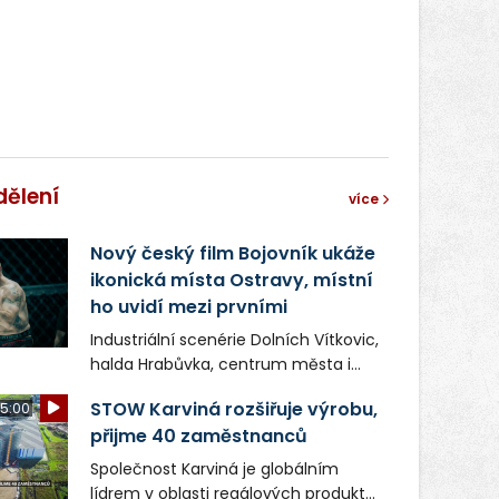
dělení
více
Nový český film Bojovník ukáže
ikonická místa Ostravy, místní
ho uvidí mezi prvními
Industriální scenérie Dolních Vítkovic,
halda Hrabůvka, centrum města i
další ikonická místa Ostravy se objeví
STOW Karviná rozšiřuje výrobu,
5:00
v novém filmu Bojovník, který vstoupí
přijme 40 zaměstnanců
do kin už 13. srpna. Režiséři Vojtěch
Frič a Tomáš Dianiška si
Společnost Karviná je globálním
moravskoslezskou metropoli
lídrem v oblasti regálových produktů