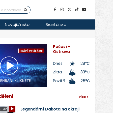
Novojičínsko
Bruntálsko
Počasí -
Ostrava
Dnes
28°C
Přehrát
Zítra
33°C
Pozítří
25°C
video
dělení
více
Legendární Dakota na okraji
01:32