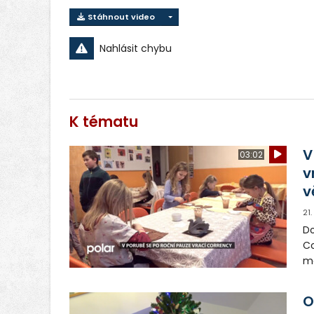
Stáhnout video
Nahlásit chybu
K tématu
V
03:02
v
v
21
Do
Co
mo
vo
O