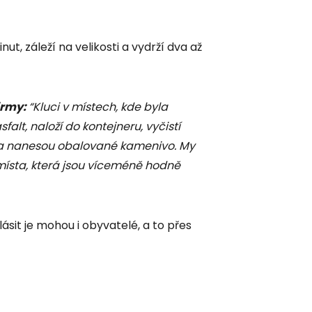
t, záleží na velikosti a vydrží dva až
firmy:
“Kluci v místech, kde byla
falt, naloží do kontejneru, vyčistí
u a nanesou obalované kamenivo. My
 místa, která jsou víceméně hodně
ásit je mohou i obyvatelé, a to přes