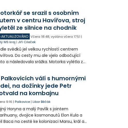
otorkář se srazil s osobním
utem v centru Havířova, stroj
yletěl ze silnice na chodník
AKTUALIZOVÁNO
Včera
18:48
,
vydáno včera
17:51
|
lý MS kraj
|
Jiří Cileček
dle svědků jel velkou rychlostí centrem
vířova. Do cesty mu ale vjelo odbočující
to a následovala srážka. Motorka vylétla ze
lnice, prorazila zábradlí a stroj skončil na
odníku. Motorkář utrpěl velmi vážná
 Palkovicích válí s humornými
anění a byl letecky přepraven do
idei, na dožínky jede Petr
emocnice.
otvald na kombajnu
era
9:16
|
Palkovice
|
Libor Běčák
jný Horyna a malý Pavlík s jointem
rihuany, dvojice kosmonautů Elon Kula a
il Baca na cestě ke kolonizaci Marsu, král a
šek a mnoho dalších postav už při