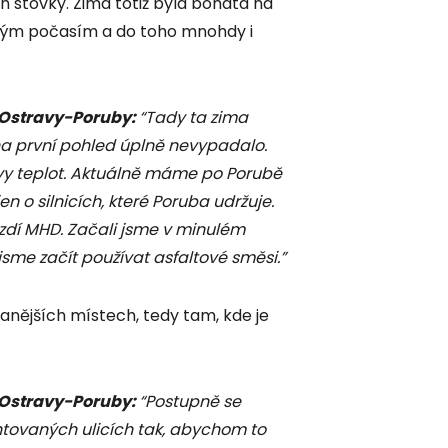
ich stovky. Zima totiž byla bohatá na
eplým počasím a do toho mnohdy i
 Ostravy-Poruby:
“Tady ta zima
 na první pohled úplně nevypadalo.
kyvy teplot. Aktuálně máme po Porubě
jen o silnicích, které Poruba udržuje.
ezdí MHD. Začali jsme v minulém
jsme začít používat asfaltové směsi.”
anějších místech, tedy tam, kde je
 Ostravy-Poruby:
“Postupně se
ntovaných ulicích tak, abychom to