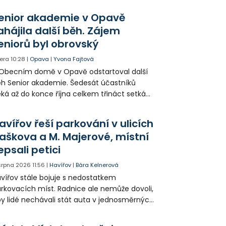
opagaci Palkovic ztvárnili starosta Radim
enior akademie v Opavě
ča a místostarosta David Kula.
ahájila další běh. Zájem
eniorů byl obrovský
era
10:28
|
Opava
|
Yvona Fajtová
Obecním domě v Opavě odstartoval další
h Senior akademie. Šedesát účastníků
ká až do konce října celkem třináct setkání
ných odborných přednášek i poznávání
sta. Na závěr převezmou úspěšní
avířov řeší parkování v ulicích
solventi certifikáty o absolvování studia a
aškova a M. Majerové, místní
obné dárky.
epsali petici
 srpna 2026
11:56
|
Havířov
|
Bára Kelnerová
vířov stále bojuje s nedostatkem
rkovacích míst. Radnice ale nemůže dovoli,
y lidé nechávali stát auta v jednosměrných
icích, kde nezbývá místo pro průjezd IZS.
tuace se teď řeší v jednom vnitrobloku, kde