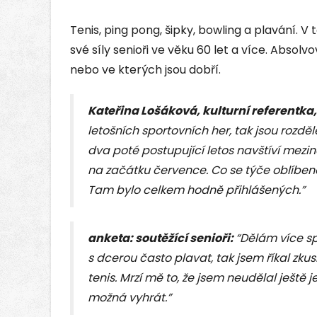
Tenis, ping pong, šipky, bowling a plavání. V 
své síly senioři ve věku 60 let a více. Absolvov
nebo ve kterých jsou dobří.
Kateřina Lošáková, kulturní referentk
letošních sportovních her, tak jsou rozdě
dva poté postupující letos navštíví mezin
na začátku července. Co se týče oblíbenost
Tam bylo celkem hodně přihlášených.”
anketa: soutěžící senioři:
“Dělám více s
s dcerou často plavat, tak jsem říkal zkusí
tenis. Mrzí mě to, že jsem neudělal ještě
možná vyhrát.”