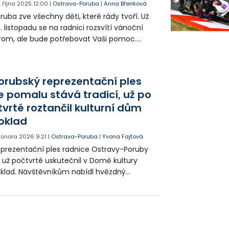
. října 2025
12:00
|
Ostrava-Poruba
|
Anna Břenková
ruba zve všechny děti, které rády tvoří. Už
. listopadu se na radnici rozsvítí vánoční
rom, ale bude potřebovat Vaši pomoc.
robte originální ozdobu a přijďte ji sami
věsit!
orubský reprezentační ples
e pomalu stává tradicí, už po
tvrté roztančil kulturní dům
oklad
. února 2026
9:21
|
Ostrava-Poruba
|
Yvona Fajtová
prezentační ples radnice Ostravy-Poruby
 už počtvrté uskutečnil v Domě kultury
klad. Návštěvníkům nabídl hvězdný
dební program, taneční vystoupení i
hatou tombolu. Atmosféra byla podle
ganizátorů i hostů výjimečná.