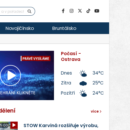
Novojičínsko
Bruntálsko
Počasí -
Ostrava
Dnes
34°C
Přehrát
Zítra
25°C
Pozítří
24°C
video
dělení
více
STOW Karviná rozšiřuje výrobu,
5:00