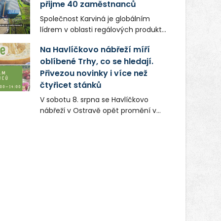
přijme 40 zaměstnanců
Společnost Karviná je globálním
lídrem v oblasti regálových produktů
a systémů, stabilním
Na Havlíčkovo nábřeží míří
zaměstnavatelem na Karvinsku a
oblíbené Trhy, co se hledají.
firmou s obrovským potenciálem.
Přivezou novinky i více než
čtyřicet stánků
V sobotu 8. srpna se Havlíčkovo
nábřeží v Ostravě opět promění v
místo plné vůní, chutí a poctivých
lokálních výrobků. Trhy, co se hledají
tentokrát nabídnou více než čtyřicet
pečlivě vybraných stánků s kvalitní
gastronomií, farmářskými produkty,
designem i řemeslnou tvorbou.
Návštěvníci se mohou těšit nejen na
oblíbené stálice, ale také na řadu
novinek, které v Ostravě běžně
nepotkají.