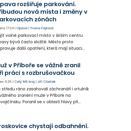
pava rozšiřuje parkování.
řibudou nová místa i změny v
arkovacích zónách
era
17:24
|
Opava
|
Yvona Fajtová
jít volné parkovací místo v širším centru
avy bývá často složité. Město proto
ipravuje další opatření, která mají situaci
epšit. Vznikají nová parkovací stání, mění se
ganizace dopravy a některé novinky čekají
už v Příboře se vážně zranil
ké řidiče v parkovacích zónách.
ři práci s rozbrušovačkou
es
9:35
|
Celý MS kraj
|
Jiří Cileček
 středu ráno zasahovali záchranáři i vrtulník
vážného zranění muže v Příboře na
vojičínsku. Poranil se v oblasti hlavy při
áci s rozbrušovačkou. Následně byl
tulníkem přepraven do ostravské fakultní
emocnice.
roskovice chystají odbahnění.