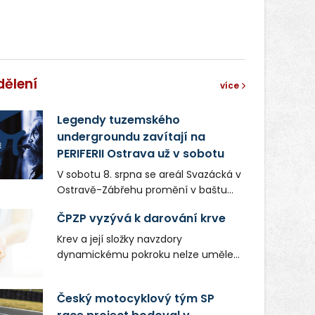
dělení
více
Legendy tuzemského
undergroundu zavítají na
PERIFERII Ostrava už v sobotu
V sobotu 8. srpna se areál Svazácká v
Ostravě-Zábřehu promění v baštu
undergroundové a alternativní
ČPZP vyzývá k darování krve
hudby. Uskuteční se zde totiž první
ročník festivalu PERIFERIE Ostrava.
Krev a její složky navzdory
Brány areálu se otevřou půlhodinu po
dynamickému pokroku nelze uměle
poledni, na příchozí čekají koncerty,
vyrobit. Zdravotnictví se tudíž bez
autorská čtení a rozhovory.
ochoty lidí darovat tuto
Český motocyklový tým SP
Vstupenky v ceně 450 Kč jsou v
nenahraditelnou tělní tekutinu
prodeji.