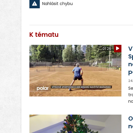
Nahlásit chybu
K tématu
V
01:26
S
n
p
24
Se
tr
na
ot
O
n