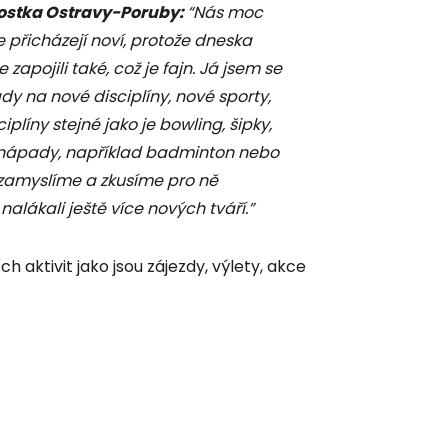
ostka Ostravy-Poruby:
“Nás moc
že přicházejí noví, protože dneska
apojili také, což je fajn. Já jsem se
dy na nové disciplíny, nové sporty,
líny stejné jako je bowling, šipky,
é nápady, například badminton nebo
m zamyslíme a zkusíme pro ně
lákali ještě více nových tváří.”
ch aktivit jako jsou zájezdy, výlety, akce