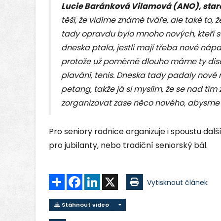
Lucie Baránková Vilamová (ANO), star
těší, že vidíme známé tváře, ale také to, 
tady opravdu bylo mnoho nových, kteří se z
dneska ptala, jestli mají třeba nové nápa
protože už poměrně dlouho máme ty discip
plavání, tenis. Dneska tady padaly nov
petang, takže já si myslím, že se nad tí
zorganizovat zase něco nového, abysme na
Pro seniory radnice organizuje i spoustu další
pro jubilanty, nebo tradiční seniorský bál.
Sdílet
Facebook
LinkedIn
X
Vytisknout článek
Stáhnout video