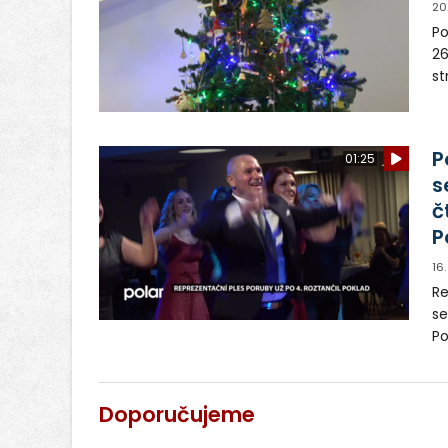
20
Po
26
st
Vy
za
P
01:25
s
č
P
16
Re
se
Po
hu
bo
or
Doporučujeme