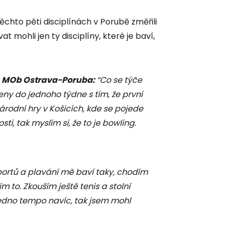
těchto pěti disciplínách v Porubě změřili
at mohli jen ty disciplíny, které je baví,
a, MOb Ostrava-Poruba:
“Co se týče
leny do jednoho týdne s tím, že první
árodní hry v Košicích, kde se pojede
i, tak myslím si, že to je bowling.
portů a plavání mě baví taky, chodím
m to. Zkouším ještě tenis a stolní
 jedno tempo navíc, tak jsem mohl