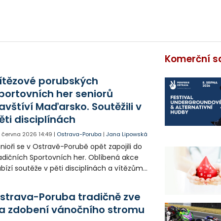
Komerční s
ítězové porubských
portovních her seniorů
avštíví Maďarsko. Soutěžili v
ěti disciplínách
. června 2026
14:49
|
Ostrava-Poruba
|
Jana Lipowská
nioři se v Ostravě-Porubě opět zapojili do
adičních Sportovních her. Oblíbená akce
bízí soutěže v pěti disciplínách a vítězům
evírá cestu na Mezinárodní sportovní hry.
strava-Poruba tradičně zve
a zdobení vánočního stromu