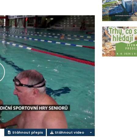
řehrát
ideo
Stáhnout přepis
Stáhnout video