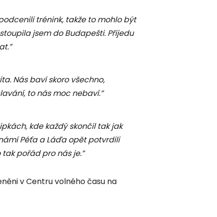
podcenili trénink, takže to mohlo být
stoupila jsem do Budapešti. Přijedu
at.”
ita. Nás baví skoro všechno,
lavání, to nás moc nebaví.”
ipkách, kde každý skončil tak jak
známí Péťa a Láďa opět potvrdili
 tak pořád pro nás je.”
oceněni v Centru volného času na