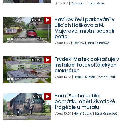
Dnes
9:16
|
Palkovice
|
Libor Běčák
Havířov řeší parkování v
02:38
ulicích Haškova a M.
Majerové, místní sepsali
petici
Včera
11:56
|
Havířov
|
Bára Kelnerová
Frýdek-Místek pokračuje v
02:53
instalaci fotovoltaických
elektráren
Včera
15:43
|
Frýdek-Místek
|
Tomáš Tikal
Horní Suchá uctila
01:37
památku obětí Životické
tragédie u muralu
Včera
10:24
|
Horní Suchá
|
Bára Kelnerová