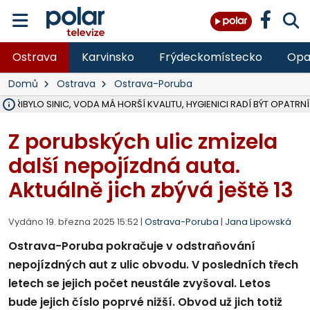
Ostrava
Karvinsko
Frýdeckomístecko
Opa
Domů
Ostrava
Ostrava-Poruba
Ě PŘIBYLO SINIC, VODA MÁ HORŠÍ KVALITU, HYGIENICI RADÍ BÝT OPATRNÍ
ÚOHS DAL ZÁTORU POKUTU 100 000 ZA CHYBY V ZAKÁZCE NA OBN
AREÁL LODIČEK V KARVINÉ SE PŘIPRAVUJE NA VELKOU REKONSTRUKC
KARVINÁ ZNÁ BUDOUCÍ PODOBU AREÁLU LODIČKY V PARKU BOŽEN
CYKLISTU (74) SRAZIL V BRUNTÁLU KAMION, JE V OHROŽENÍ ŽIVOTA,
POLICIE HLEDÁ PŘÍPADNÉ SVĚDKY, KTEŘÍ POMŮŽOU OBJASNIT PRŮ
RADNÍ OSTRAVY A POSLANKYNĚ A. HOFFMANNOVÁ ZA PIRÁTY PODA
NA POSTUP MINISTERSTVA ŽIVOTNÍHO PROSTŘEDÍ V KAUZE HALDY 
MUŽ V PŘÍBOŘE SE VÁŽNĚ ZRANIL PŘI PRÁCI S ROZBRUŠOVAČKOU, I
SLEZSKÁ OSTRAVA PŘIPRAVUJE PROJEKTOVOU DOKUMENTACI PRO 
PODEZŘELÝ BALÍČEK ZASTAVIL PROVOZ NA NÁDRAŽÍ VE F-M, ČEKÁ 
CHLAPEČKA (2) V HAVÍŘOVĚ POKOUSAL PES, POLICIE HLEDÁ MAJITEL
MS KRAJ VYBUDUJE ZA 40 MILIONŮ V JABLUNKOVĚ NOVÝ MOST PŘES O
FOTBALISTA LAURI LAINE SE VRACÍ Z BANÍKU OSTRAVA NA PŮL ROK
F-M DOKONČIL VOLNOČASOVÝ AREÁL RIVKA PARK ZA 62 MILIONŮ,
Z porubských ulic zmizela
další nepojízdná auta.
Aktuálně jich zbývá ještě 13
Vydáno 19. března 2025 15:52 |
Ostrava-Poruba
|
Jana Lipowská
Ostrava-Poruba pokračuje v odstraňování
nepojízdných aut z ulic obvodu. V posledních třech
letech se jejich počet neustále zvyšoval. Letos
bude jejich číslo poprvé nižší. Obvod už jich totiž