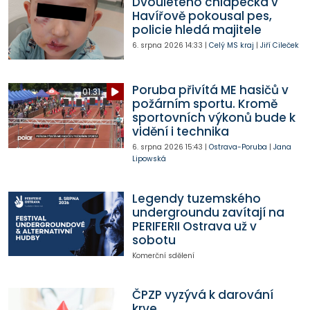
Dvouletého chlapečka v
Havířově pokousal pes,
policie hledá majitele
6. srpna 2026
14:33
|
Celý MS kraj
|
Jiří Cileček
Poruba přivítá ME hasičů v
01:31
požárním sportu. Kromě
sportovních výkonů bude k
vidění i technika
6. srpna 2026
15:43
|
Ostrava-Poruba
|
Jana
Lipowská
Legendy tuzemského
undergroundu zavítají na
PERIFERII Ostrava už v
sobotu
Komerční sdělení
ČPZP vyzývá k darování
krve