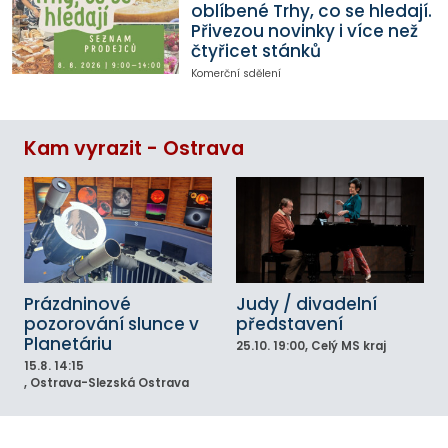
oblíbené Trhy, co se hledají.
Přivezou novinky i více než
čtyřicet stánků
Komerční sdělení
Kam vyrazit - Ostrava
Prázdninové
Judy / divadelní
pozorování slunce v
představení
Planetáriu
25.10.
19:00
, Celý MS kraj
15.8.
14:15
, Ostrava-Slezská Ostrava