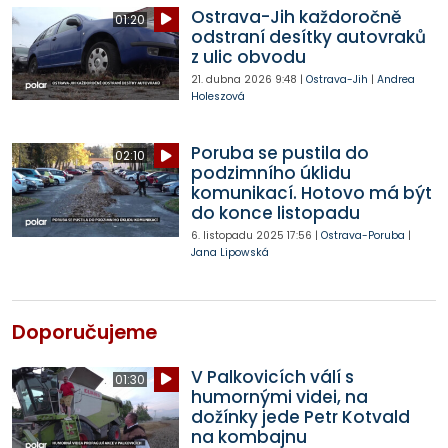
Ostrava-Jih každoročně
01:20
odstraní desítky autovraků
z ulic obvodu
21. dubna 2026
9:48
|
Ostrava-Jih
|
Andrea
Holeszová
Poruba se pustila do
02:10
podzimního úklidu
komunikací. Hotovo má být
do konce listopadu
6. listopadu 2025
17:56
|
Ostrava-Poruba
|
Jana Lipowská
Doporučujeme
V Palkovicích válí s
01:30
humornými videi, na
dožínky jede Petr Kotvald
na kombajnu