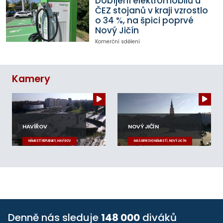
Dobíjení elektromobilů u
ČEZ stojanů v kraji vzrostlo
o 34 %, na špici poprvé
Nový Jičín
Komerční sdělení
Kamery
HAVÍŘOV
NOVÝ JIČÍN
NÁMĚSTÍ REPUBLIKY, HAVÍŘOV
MASARYKOVO NÁMĚSTÍ, NOVÝ JIČÍN
Denně nás sleduje
148 000
diváků