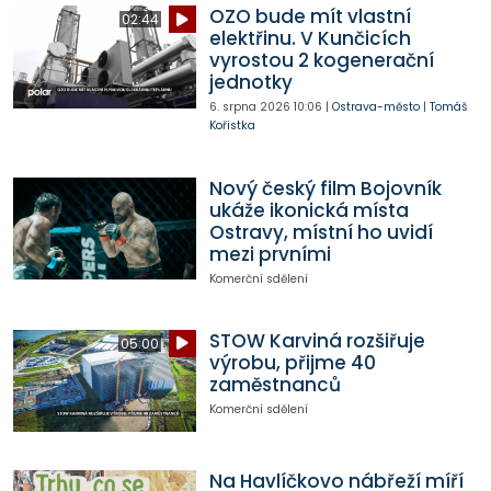
OZO bude mít vlastní
02:44
elektřinu. V Kunčicích
vyrostou 2 kogenerační
jednotky
6. srpna 2026
10:06
|
Ostrava-město
|
Tomáš
Kořistka
Nový český film Bojovník
ukáže ikonická místa
Ostravy, místní ho uvidí
mezi prvními
Komerční sdělení
STOW Karviná rozšiřuje
05:00
výrobu, přijme 40
zaměstnanců
Komerční sdělení
Na Havlíčkovo nábřeží míří