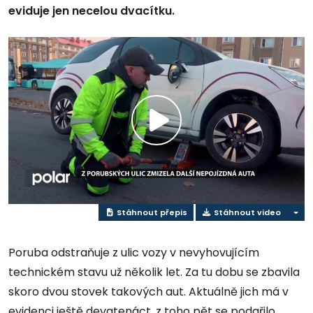
eviduje jen necelou dvacítku.
Přehrát
video
Stáhnout přepis
Stáhnout video
Poruba odstraňuje z ulic vozy v nevyhovujícím
technickém stavu už několik let. Za tu dobu se zbavila
skoro dvou stovek takových aut. Aktuálně jich má v
evidenci ještě devatenáct, z toho pět se podařilo