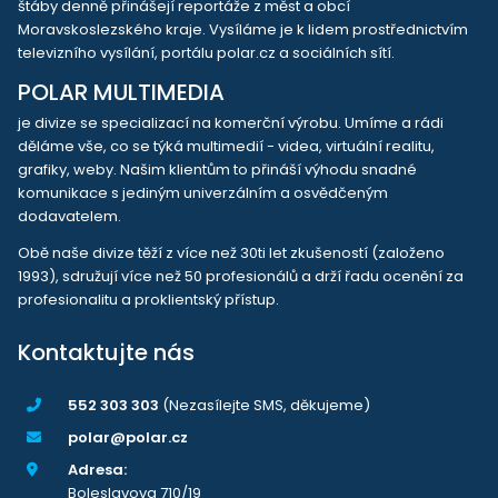
štáby denně přinášejí reportáže z měst a obcí
Moravskoslezského kraje. Vysíláme je k lidem prostřednictvím
televizního vysílání, portálu polar.cz a sociálních sítí.
POLAR MULTIMEDIA
je divize se specializací na komerční výrobu. Umíme a rádi
děláme vše, co se týká multimedií - videa, virtuální realitu,
grafiky, weby. Našim klientům to přináší výhodu snadné
komunikace s jediným univerzálním a osvědčeným
dodavatelem.
Obě naše divize těží z více než 30ti let zkušeností (založeno
1993), sdružují více než 50 profesionálů a drží řadu ocenění za
profesionalitu a proklientský přístup.
Kontaktujte nás
552 303 303
(Nezasílejte SMS, děkujeme)
polar@polar.cz
Adresa:
Boleslavova 710/19