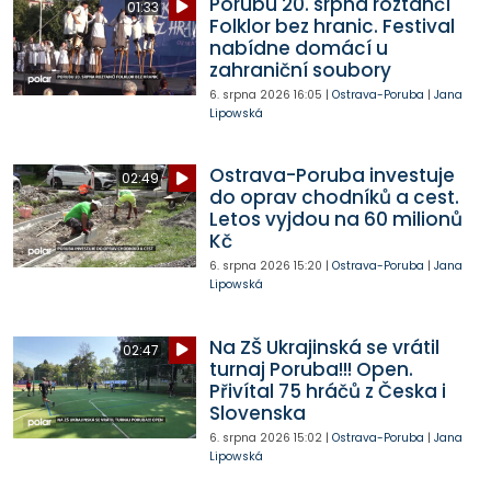
Porubu 20. srpna roztančí
01:33
Folklor bez hranic. Festival
nabídne domácí u
zahraniční soubory
6. srpna 2026
16:05
|
Ostrava-Poruba
|
Jana
Lipowská
Ostrava-Poruba investuje
02:49
do oprav chodníků a cest.
Letos vyjdou na 60 milionů
Kč
6. srpna 2026
15:20
|
Ostrava-Poruba
|
Jana
Lipowská
Na ZŠ Ukrajinská se vrátil
02:47
turnaj Poruba!!! Open.
Přivítal 75 hráčů z Česka i
Slovenska
6. srpna 2026
15:02
|
Ostrava-Poruba
|
Jana
Lipowská