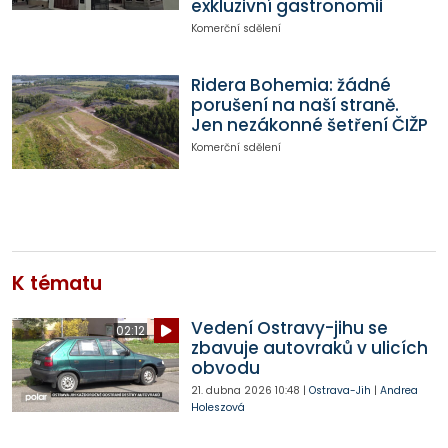
exkluzivní gastronomii
Komerční sdělení
Ridera Bohemia: žádné
porušení na naší straně.
Jen nezákonné šetření ČIŽP
Komerční sdělení
K tématu
Vedení Ostravy-jihu se
02:12
zbavuje autovraků v ulicích
obvodu
21. dubna 2026
10:48
|
Ostrava-Jih
|
Andrea
Holeszová