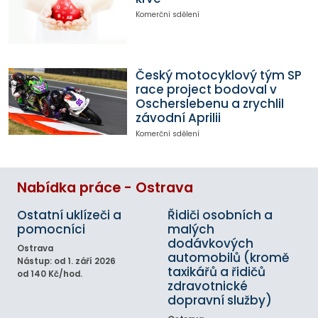
Komerční sdělení
Český motocyklový tým SP
race project bodoval v
Oscherslebenu a zrychlil
závodní Aprilii
Komerční sdělení
Nabídka práce - Ostrava
Ostatní uklízeči a
Řidiči osobních a
pomocníci
malých
dodávkových
Ostrava
automobilů (kromě
Nástup: od 1. září 2026
taxikářů a řidičů
od 140 Kč/hod.
zdravotnické
dopravní služby)