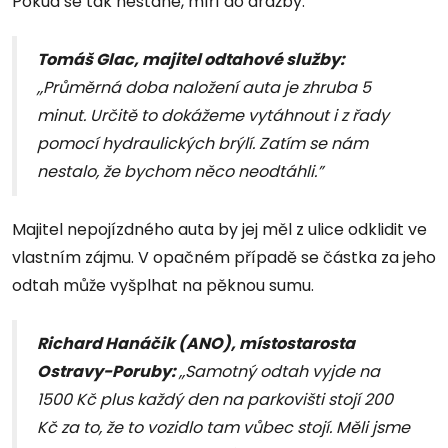
Pokud se tak nestane, míří do dražby.
Tomáš Glac, majitel odtahové služby:
,,Průměrná doba naložení auta je zhruba 5
minut. Určitě to dokážeme vytáhnout i z řady
pomocí hydraulických brýlí. Zatím se nám
nestalo, že bychom něco neodtáhli.”
Majitel nepojízdného auta by jej měl z ulice odklidit ve
vlastním zájmu. V opačném případě se částka za jeho
odtah může vyšplhat na pěknou sumu.
Richard Hanáčik (ANO), místostarosta
Ostravy-Poruby:
,,Samotný odtah vyjde na
1500 Kč plus každý den na parkovišti stojí 200
Kč za to, že to vozidlo tam vůbec stojí. Měli jsme