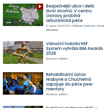
Bezpečnější ulice i delší
01:25
život stromů. V centru
Ostravy probíhá
arboristická péče
6. srpna 2026
14:27
|
Ostrava-Centrum
|
Anna
Břenková
Vánoční hvězda HSF
System vyhrála BIM Awards
2026
Komerční sdělení
Rehabilitační ústav
Hrabyně a Chuchelná
zapojuje do péče peer
mentory
Komerční sdělení