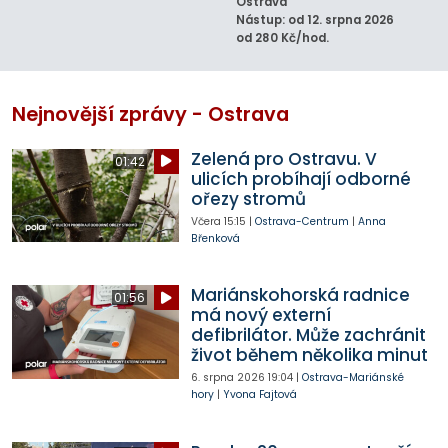
Ostrava
Nástup: od 12. srpna 2026
od 280 Kč/hod.
Nejnovější zprávy - Ostrava
Zelená pro Ostravu. V
01:42
ulicích probíhají odborné
ořezy stromů
Včera
15:15
|
Ostrava-Centrum
|
Anna
Břenková
Mariánskohorská radnice
01:56
má nový externí
defibrilátor. Může zachránit
život během několika minut
6. srpna 2026
19:04
|
Ostrava-Mariánské
hory
|
Yvona Fajtová