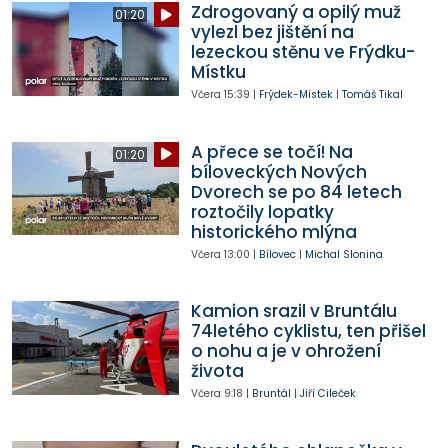
Zdrogovaný a opilý muž
01:20
vylezl bez jištění na
lezeckou stěnu ve Frýdku-
Místku
Včera
15:39
|
Frýdek-Místek
|
Tomáš Tikal
A přece se točí! Na
01:20
bíloveckých Nových
Dvorech se po 84 letech
roztočily lopatky
historického mlýna
Včera
13:00
|
Bílovec
|
Michal Slonina
Kamion srazil v Bruntálu
74letého cyklistu, ten přišel
o nohu a je v ohrožení
života
Včera
9:18
|
Bruntál
|
Jiří Cileček