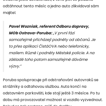
odtáhnout tento měsíc a jedno auto zlikvidoval sám
majitel.
Pavel Wozniak, referent Odboru dopravy,
MOb Ostrava-Poruba:
,,V první fázi
samozřejmě přicházejí podněty od občanů. Je
to přes aplikaci ČistáOVA nebo telefonicky,
mailem. Různě i podněty Městské policie. A na
základě toho potom samozřejmě dáváme
výzvy.”
Poruba spolupracuje při odstraňování autovraků se
strážníky a odtahovou službou. Auta končí na
odstavném parkovišti, kde stojí ještě 3 měsíce. Po tu
dobu má provozovatel možnost si vozidlo vyzvednout.