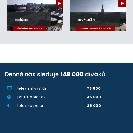
HAVÍŘOV
NOVÝ JIČÍN
NÁMĚSTÍ REPUBLIKY, HAVÍŘOV
MASARYKOVO NÁMĚSTÍ, NOVÝ JIČÍN
Denně nás sleduje
148 000
diváků
televizní vysílání
78 000
portál polar.cz
35 000
televize.polar
35 000