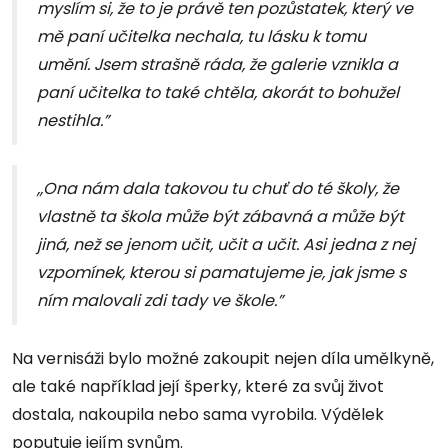
myslím si, že to je právě ten pozůstatek, který ve
mě paní učitelka nechala, tu lásku k tomu
umění. Jsem strašně ráda, že galerie vznikla a
paní učitelka to také chtěla, akorát to bohužel
nestihla.”
,,Ona nám dala takovou tu chuť do té školy, že
vlastně ta škola může být zábavná a může být
jiná, než se jenom učit, učit a učit. Asi jedna z nej
vzpomínek, kterou si pamatujeme je, jak jsme s
ním malovali zdi tady ve škole.”
Na vernisáži bylo možné zakoupit nejen díla umělkyně,
ale také například její šperky, které za svůj život
dostala, nakoupila nebo sama vyrobila. Výdělek
poputuje jejím synům.