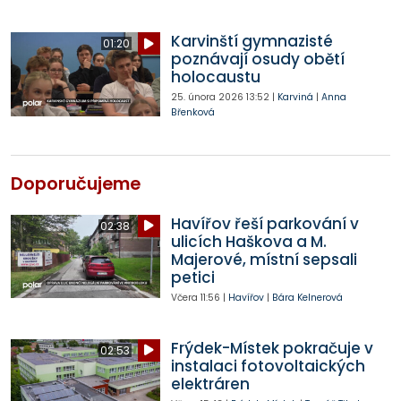
Karvinští gymnazisté
01:20
poznávají osudy obětí
holocaustu
25. února 2026
13:52
|
Karviná
|
Anna
Břenková
Doporučujeme
Havířov řeší parkování v
02:38
ulicích Haškova a M.
Majerové, místní sepsali
petici
Včera
11:56
|
Havířov
|
Bára Kelnerová
Frýdek-Místek pokračuje v
02:53
instalaci fotovoltaických
elektráren