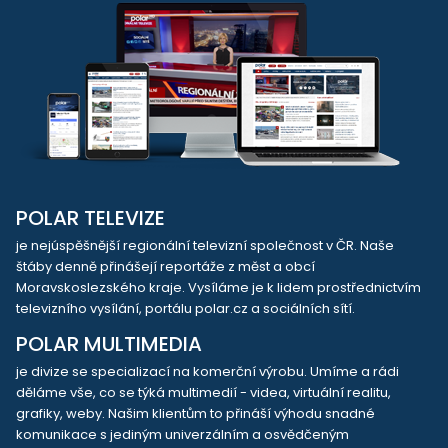
POLAR TELEVIZE
je nejúspěšnější regionální televizní společnost v ČR. Naše
štáby denně přinášejí reportáže z měst a obcí
Moravskoslezského kraje. Vysíláme je k lidem prostřednictvím
televizního vysílání, portálu polar.cz a sociálních sítí.
POLAR MULTIMEDIA
je divize se specializací na komerční výrobu. Umíme a rádi
děláme vše, co se týká multimedií - videa, virtuální realitu,
grafiky, weby. Našim klientům to přináší výhodu snadné
komunikace s jediným univerzálním a osvědčeným