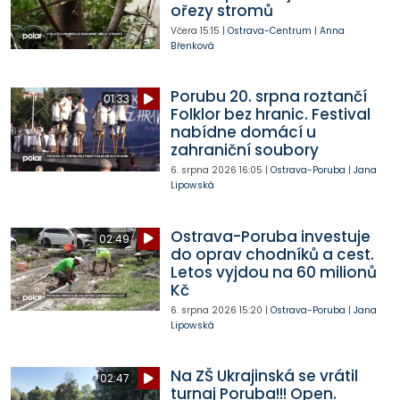
ořezy stromů
Včera
15:15
|
Ostrava-Centrum
|
Anna
Břenková
Porubu 20. srpna roztančí
01:33
Folklor bez hranic. Festival
nabídne domácí u
zahraniční soubory
6. srpna 2026
16:05
|
Ostrava-Poruba
|
Jana
Lipowská
Ostrava-Poruba investuje
02:49
do oprav chodníků a cest.
Letos vyjdou na 60 milionů
Kč
6. srpna 2026
15:20
|
Ostrava-Poruba
|
Jana
Lipowská
Na ZŠ Ukrajinská se vrátil
02:47
turnaj Poruba!!! Open.