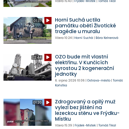
Včera
15:43
|
Frýdek-Místek
|
Tomáš Tikal
Horní Suchá uctila
01:37
památku obětí Životické
tragédie u muralu
Včera
10:24
|
Horní Suchá
|
Bára Kelnerová
OZO bude mít vlastní
02:44
elektřinu. V Kunčicích
vyrostou 2 kogenerační
jednotky
6. srpna 2026
10:06
|
Ostrava-město
|
Tomáš
Kořistka
Zdrogovaný a opilý muž
01:20
vylezl bez jištění na
lezeckou stěnu ve Frýdku-
Místku
Včera
15:39
|
Frýdek-Místek
|
Tomáš Tikal