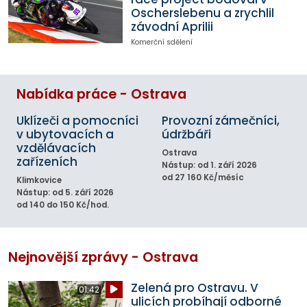
Oscherslebenu a zrychlil
závodní Aprilii
Komerční sdělení
Nabídka práce - Ostrava
Uklízeči a pomocníci
Provozní zámečníci,
v ubytovacích a
údržbáři
vzdělávacích
Ostrava
zařízeních
Nástup: od 1. září 2026
od 27 160 Kč/měsíc
Klimkovice
Nástup: od 5. září 2026
od 140 do 150 Kč/hod.
Nejnovější zprávy - Ostrava
Zelená pro Ostravu. V
01:42
ulicích probíhají odborné