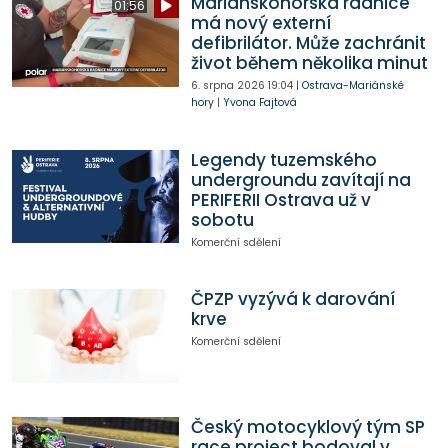
Mariánskohorská radnice
01:56
má nový externí
defibrilátor. Může zachránit
život během několika minut
6. srpna 2026
19:04
|
Ostrava-Mariánské
hory
|
Yvona Fajtová
Legendy tuzemského
undergroundu zavítají na
PERIFERII Ostrava už v
sobotu
Komerční sdělení
ČPZP vyzývá k darování
krve
Komerční sdělení
Český motocyklový tým SP
race project bodoval v