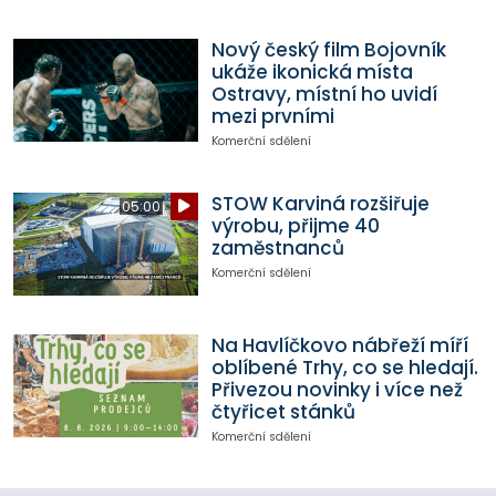
Nový český film Bojovník
ukáže ikonická místa
Ostravy, místní ho uvidí
mezi prvními
Komerční sdělení
STOW Karviná rozšiřuje
05:00
výrobu, přijme 40
zaměstnanců
Komerční sdělení
Na Havlíčkovo nábřeží míří
oblíbené Trhy, co se hledají.
Přivezou novinky i více než
čtyřicet stánků
Komerční sdělení