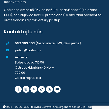
dodavatelem.
Obě naše divize těží z více než 30ti let zkušeností (založeno
1993), sdružují více než 50 profesionálů a drží řadu ocenění za
profesionalitu a proklientský přístup.
Kontaktujte nás
552 303 303
(Nezasílejte SMS, děkujeme)
polar@polar.cz
Adresa:
Boleslavova 710/19
Ostrava-Mariánské Hory
709 00
Česká republika
1993 - 2026 POLAR televize Ostrava, s.r.o., orgánem dohledu je Rada pro