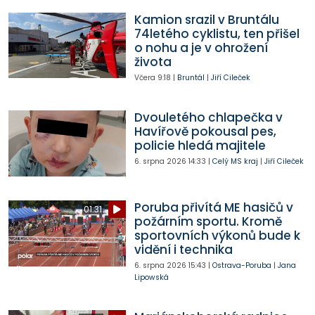
Kamion srazil v Bruntálu
74letého cyklistu, ten přišel
o nohu a je v ohrožení
života
Včera
9:18
|
Bruntál
|
Jiří Cileček
Dvouletého chlapečka v
Havířově pokousal pes,
policie hledá majitele
6. srpna 2026
14:33
|
Celý MS kraj
|
Jiří Cileček
Poruba přivítá ME hasičů v
01:31
požárním sportu. Kromě
sportovních výkonů bude k
vidění i technika
6. srpna 2026
15:43
|
Ostrava-Poruba
|
Jana
Lipowská