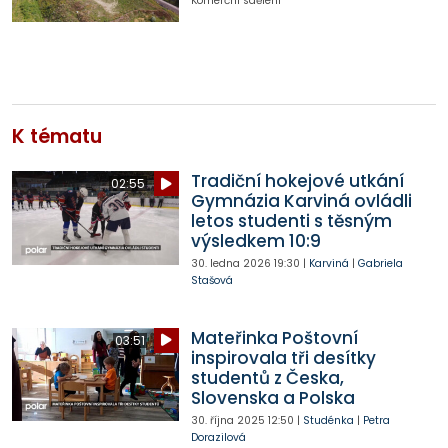
Komerční sdělení
K tématu
Tradiční hokejové utkání
02:55
Gymnázia Karviná ovládli
letos studenti s těsným
výsledkem 10:9
30. ledna 2026
19:30
|
Karviná
|
Gabriela
Stašová
Mateřinka Poštovní
03:51
inspirovala tři desítky
studentů z Česka,
Slovenska a Polska
30. října 2025
12:50
|
Studénka
|
Petra
Dorazilová