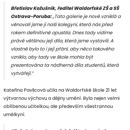
Břetislav Kožušník, ředitel Waldorfské ZŠ a SŠ
Ostrava-Poruba:
,,
Tato galerie je nově vzniklá a
věnovali jsme ji naší kolegyni, která nás před
rokem definitivně opustila. Dnes tady vidíme
právě většinou její díla, která jsme vystavili. A
vlastně bylo to i její přání, aby něco takového
vzniklo, aby tady ve škole mohla být
prezentována ta nádherná díla studentů, která
vytvářejí.”
Kateřina Pavlicová učila na Waldorfské škole 21 let
výtvarnou výchovu a dějiny umění. Byla nejen velmi
oblíbenou učitelkou, ale především všestrannou
umělkyní.