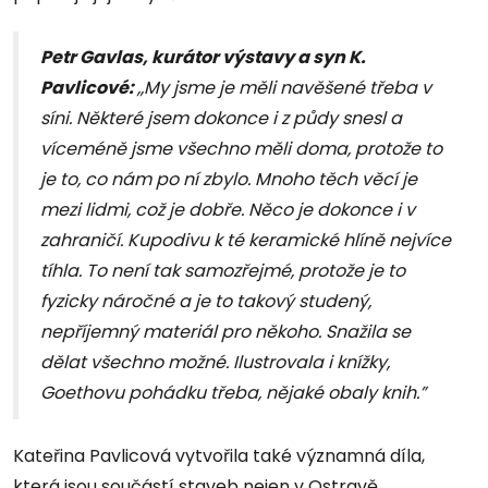
Petr Gavlas, kurátor výstavy a syn K.
Pavlicové:
,,
My jsme je měli navěšené třeba v
síni. Některé jsem dokonce i z půdy snesl a
víceméně jsme všechno měli doma, protože to
je to, co nám po ní zbylo. Mnoho těch věcí je
mezi lidmi, což je dobře.
Něco je dokonce i v
zahraničí. Kupodivu k té keramické hlíně nejvíce
tíhla. To není tak samozřejmé, protože je to
fyzicky náročné a je to takový studený,
nepříjemný materiál pro někoho. Snažila se
dělat všechno možné. Ilustrovala i knížky,
Goethovu pohádku třeba, nějaké obaly knih.”
Kateřina Pavlicová vytvořila také významná díla,
která jsou součástí staveb nejen v Ostravě.