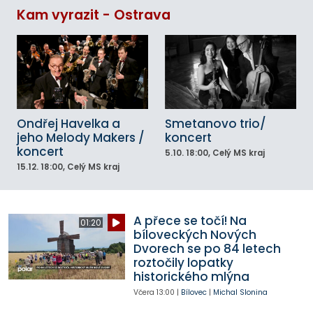
Kam vyrazit - Ostrava
Ondřej Havelka a
Smetanovo trio/
jeho Melody Makers /
koncert
koncert
5.10.
18:00
, Celý MS kraj
15.12.
18:00
, Celý MS kraj
A přece se točí! Na
01:20
bíloveckých Nových
Dvorech se po 84 letech
roztočily lopatky
historického mlýna
Včera
13:00
|
Bílovec
|
Michal Slonina