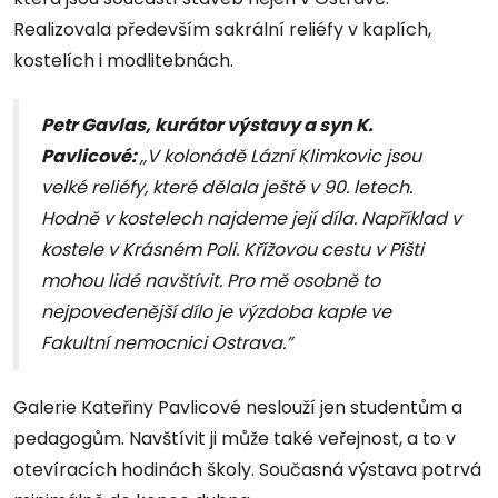
Realizovala především sakrální reliéfy v kaplích,
kostelích i modlitebnách.
Petr Gavlas, kurátor výstavy a syn K.
Pavlicové:
,,V kolonádě
L
ázní Klimkovic jsou
velké reliéfy, které dělala ještě v 90. letech.
Hodně v kostelech najdeme její díla. Například v
kostele v Krásném Poli. Křížovou cestu v Píšti
mohou lidé navštívit. Pro mě osobně to
nejpovedenější dílo je výzdoba kaple ve
Fakultní nemocnici Ostrava.”
Galerie Kateřiny Pavlicové neslouží jen studentům a
pedagogům. Navštívit ji může také veřejnost, a to v
otevíracích hodinách školy. Současná výstava potrvá