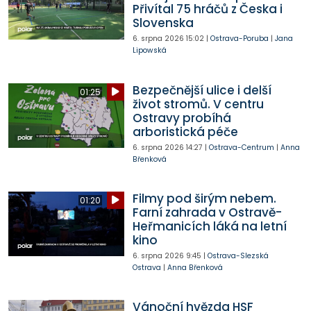
Přivítal 75 hráčů z Česka i
Slovenska
6. srpna 2026
15:02
|
Ostrava-Poruba
|
Jana
Lipowská
Bezpečnější ulice i delší
01:25
život stromů. V centru
Ostravy probíhá
arboristická péče
6. srpna 2026
14:27
|
Ostrava-Centrum
|
Anna
Břenková
Filmy pod širým nebem.
01:20
Farní zahrada v Ostravě-
Heřmanicích láká na letní
kino
6. srpna 2026
9:45
|
Ostrava-Slezská
Ostrava
|
Anna Břenková
Vánoční hvězda HSF