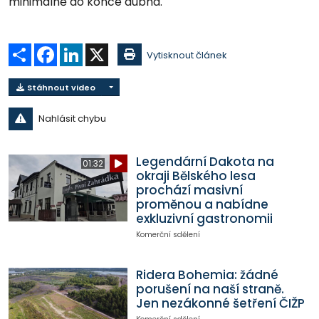
minimálně do konce dubna.
Sdílet
Facebook
LinkedIn
X
Vytisknout článek
Stáhnout video
Nahlásit chybu
Legendární Dakota na
01:32
okraji Bělského lesa
prochází masivní
proměnou a nabídne
exkluzivní gastronomii
Komerční sdělení
Ridera Bohemia: žádné
porušení na naší straně.
Jen nezákonné šetření ČIŽP