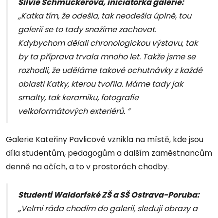
Silvie Schmuckerová, iniciátorka galerie:
,,Katka tím, že odešla, tak neodešla úplně, tou
galerií se to tady snažíme zachovat.
Kdybychom dělali chronologickou výstavu, tak
by ta příprava trvala mnoho let. Takže jsme se
rozhodli, že uděláme takové ochutnávky z každé
oblasti Katky, kterou tvořila. Máme tady jak
smalty, tak keramiku, fotografie
velkoformátových exteriérů. ”
Galerie Kateřiny Pavlicové vznikla na místě, kde jsou
díla studentům, pedagogům a dalším zaměstnancům
denně na očích, a to v prostorách chodby.
S
tudenti Waldorfské ZŠ a SŠ Ostrava-Poruba:
,,Velmi ráda chodím do galerií, sleduji obrazy a