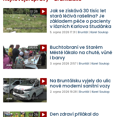
Jak se získává 30 tisíc let
01:26
stará léčivá rašelina? Je
základem péče o pacienty
v lázních Karlova Studánka
5. srpna 2026
17:31
|
Bruntál
|
Karel Soukop
Buchtobraní ve Starém
05:56
Městě lákalo na chutě, vůně
i barvy
3. srpna 2026
21:57
|
Bruntál
|
Karel Soukop
Na Bruntálsku vyjely do ulic
01:23
nové moderní sanitní vozy
2. srpna 2026
19:28
|
Bruntál
|
Karel Soukop
Den zdraví přilákal do
03:25