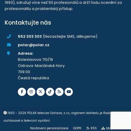
1993), sdružují více než 50 profesionálů a drží řadu ocenění za
profesionalitu a proklientský přístup.
Kontaktujte nás
552 303 303
(Nezasílejte SMS, děkujeme)
polar@polar.cz
Adresa:
Boleslavova 710/19
Ostrava-Mariánské Hory
709 00
Česká republika
1993 - 2026 POLAR televize Ostrava, s.r.o., orgánem dohledu je Rada pro
rozhlasové a televizní vysílání.
Nastavení personalizace
GDPR
RSS
Mapa stránek