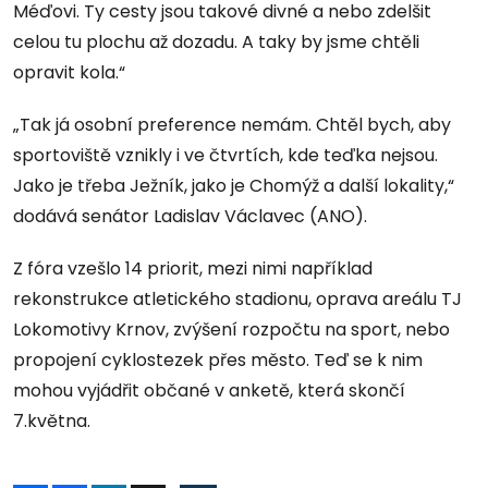
Méďovi. Ty cesty jsou takové divné a nebo zdelšit
celou tu plochu až dozadu. A taky by jsme chtěli
opravit kola.“
„Tak já osobní preference nemám. Chtěl bych, aby
sportoviště vznikly i ve čtvrtích, kde teďka nejsou.
Jako je třeba Ježník, jako je Chomýž a další lokality,“
dodává senátor Ladislav Václavec (ANO).
Z fóra vzešlo 14 priorit, mezi nimi například
rekonstrukce atletického stadionu, oprava areálu TJ
Lokomotivy Krnov, zvýšení rozpočtu na sport, nebo
propojení cyklostezek přes město. Teď se k nim
mohou vyjádřit občané v anketě, která skončí
7.května.