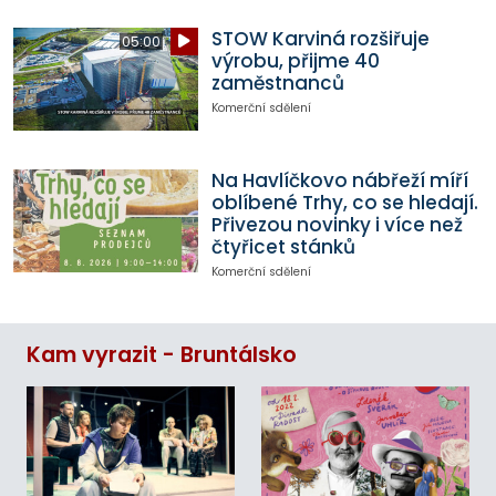
STOW Karviná rozšiřuje
05:00
výrobu, přijme 40
zaměstnanců
Komerční sdělení
Na Havlíčkovo nábřeží míří
oblíbené Trhy, co se hledají.
Přivezou novinky i více než
čtyřicet stánků
Komerční sdělení
Kam vyrazit - Bruntálsko