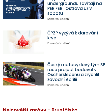
undergroundu zavítají na
PERIFERII Ostrava už v
sobotu
Komerční sdělení
ČPZP vyzývá k darování
krve
Komerční sdělení
Český motocyklový tým SP
race project bodoval v
Oscherslebenu a zrychlil
závodní Aprilii
Komerční sdělení
Nejnovější zprávy - Bruntálsko