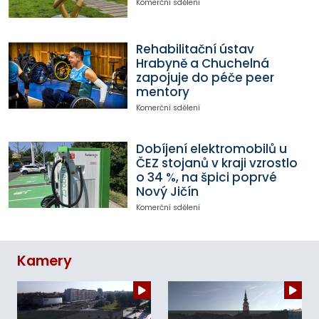
Komerční sdělení
Rehabilitační ústav
Hrabyně a Chuchelná
zapojuje do péče peer
mentory
Komerční sdělení
Dobíjení elektromobilů u
ČEZ stojanů v kraji vzrostlo
o 34 %, na špici poprvé
Nový Jičín
Komerční sdělení
Kamery