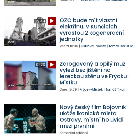
OZO bude mít vlastní
02:44
elektřinu. V Kunčicích
vyrostou 2 kogenerační
jednotky
Včera
10:06
|
Ostrava-město
|
Tomáš Kořistka
Zdrogovaný a opilý muž
01:20
vylezl bez jištění na
lezeckou stěnu ve Frýdku-
Místku
Dnes
15:39
|
Frýdek-Místek
|
Tomáš Tikal
Nový český film Bojovník
ukáže ikonická místa
Ostravy, místní ho uvidí
mezi prvními
Komerční sdělení