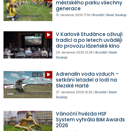
městského parku všechny
generace
31. července 2026
17:14
|
Bruntál
|
Karel Soukop
V Karlově Studánce oživují
01:21
tradici a po letech uvádějí
do provozu lázeňské kino
29. července 2026
12:38
|
Bruntál
|
Karel
Soukop
Adrenalin voda vzduch –
02:07
setkání letadel a lodí na
Slezské Hartě
27. července 2026
19:26
|
Bruntál
|
Karel
Soukop
Vánoční hvězda HSF
System vyhrála BIM Awards
2026