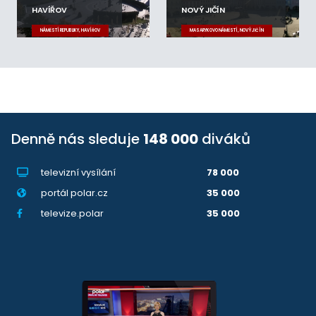
HAVÍŘOV
NOVÝ JIČÍN
NÁMĚSTÍ REPUBLIKY, HAVÍŘOV
MASARYKOVO NÁMĚSTÍ, NOVÝ JIČÍN
Denně nás sleduje
148 000
diváků
televizní vysílání
78 000
portál polar.cz
35 000
televize.polar
35 000