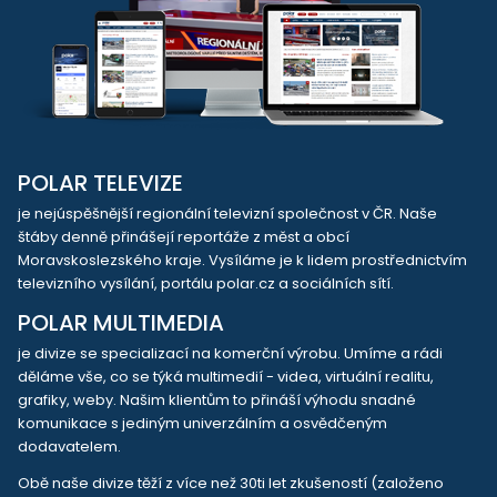
POLAR TELEVIZE
je nejúspěšnější regionální televizní společnost v ČR. Naše
štáby denně přinášejí reportáže z měst a obcí
Moravskoslezského kraje. Vysíláme je k lidem prostřednictvím
televizního vysílání, portálu polar.cz a sociálních sítí.
POLAR MULTIMEDIA
je divize se specializací na komerční výrobu. Umíme a rádi
děláme vše, co se týká multimedií - videa, virtuální realitu,
grafiky, weby. Našim klientům to přináší výhodu snadné
komunikace s jediným univerzálním a osvědčeným
dodavatelem.
Obě naše divize těží z více než 30ti let zkušeností (založeno