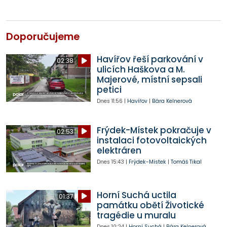
Doporučujeme
Havířov řeší parkování v
02:38
ulicích Haškova a M.
Majerové, místní sepsali
petici
Dnes
11:56
|
Havířov
|
Bára Kelnerová
Frýdek-Místek pokračuje v
02:53
instalaci fotovoltaických
elektráren
Dnes
15:43
|
Frýdek-Místek
|
Tomáš Tikal
Horní Suchá uctila
01:37
památku obětí Životické
tragédie u muralu
Dnes
10:24
|
Horní Suchá
|
Bára Kelnerová