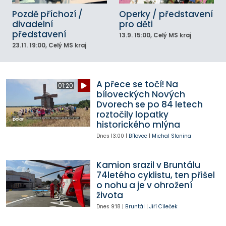
Pozdě příchozí /
Operky / představení
divadelní
pro děti
představení
13.9.
15:00
, Celý MS kraj
23.11.
19:00
, Celý MS kraj
A přece se točí! Na
01:20
bíloveckých Nových
Dvorech se po 84 letech
roztočily lopatky
historického mlýna
Dnes
13:00
|
Bílovec
|
Michal Slonina
Kamion srazil v Bruntálu
74letého cyklistu, ten přišel
o nohu a je v ohrožení
života
Dnes
9:18
|
Bruntál
|
Jiří Cileček