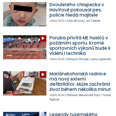
Dvouletého chlapečka v
Havířově pokousal pes,
policie hledá majitele
Včera
14:33
|
Celý MS kraj
|
Jiří Cileček
Poruba přivítá ME hasičů v
01:31
požárním sportu. Kromě
sportovních výkonů bude k
vidění i technika
Včera
15:43
|
Ostrava-Poruba
|
Jana Lipowská
Mariánskohorská radnice
01:56
má nový externí
defibrilátor. Může zachránit
život během několika minut
Včera
19:04
|
Ostrava-Mariánské hory
|
Yvona
Fajtová
Legendy tuzemského