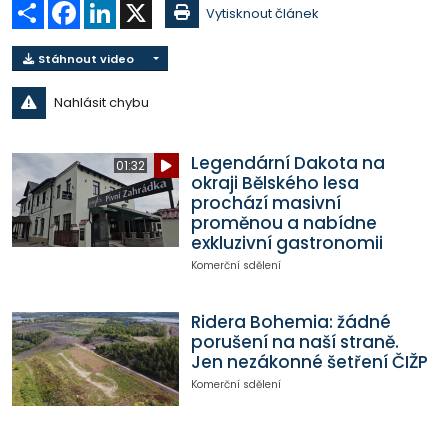
Sdílet
Facebook
LinkedIn
X
Vytisknout článek
Stáhnout video
Nahlásit chybu
Legendární Dakota na
01:32
okraji Bělského lesa
prochází masivní
proměnou a nabídne
exkluzivní gastronomii
Komerční sdělení
Ridera Bohemia: žádné
porušení na naší straně.
Jen nezákonné šetření ČIŽP
Komerční sdělení