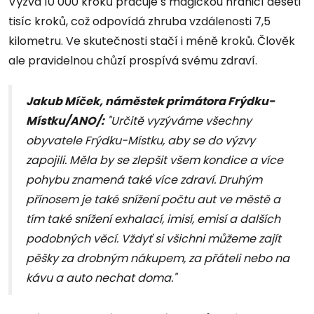
Výzva 10 000 kroků pracuje s magickou hranicí deseti
tisíc kroků, což odpovídá zhruba vzdálenosti 7,5
kilometru. Ve skutečnosti stačí i méně kroků. Člověk
ale pravidelnou chůzí prospívá svému zdraví.
Jakub Míček, náměstek primátora Frýdku-
Místku/ANO/:
"Určitě vyzýváme všechny
obyvatele Frýdku-Místku, aby se do výzvy
zapojili. Měla by se zlepšit všem kondice a více
pohybu znamená také více zdraví. Druhým
přínosem je také snížení počtu aut ve městě a
tím také snížení exhalací, imisí, emisí a dalších
podobných věcí. Vždyť si všichni můžeme zajít
pěšky za drobným nákupem, za přáteli nebo na
kávu a auto nechat doma."