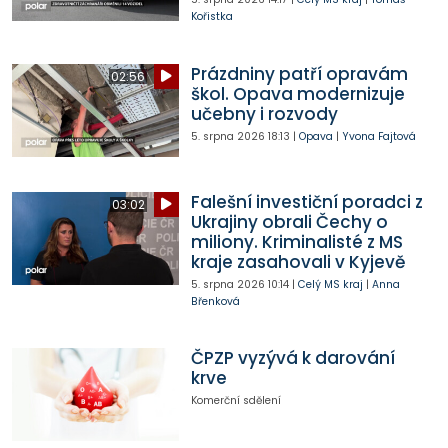
Kořistka
Prázdniny patří opravám
02:56
škol. Opava modernizuje
učebny i rozvody
5. srpna 2026
18:13
|
Opava
|
Yvona Fajtová
Falešní investiční poradci z
03:02
Ukrajiny obrali Čechy o
miliony. Kriminalisté z MS
kraje zasahovali v Kyjevě
5. srpna 2026
10:14
|
Celý MS kraj
|
Anna
Břenková
ČPZP vyzývá k darování
krve
Komerční sdělení