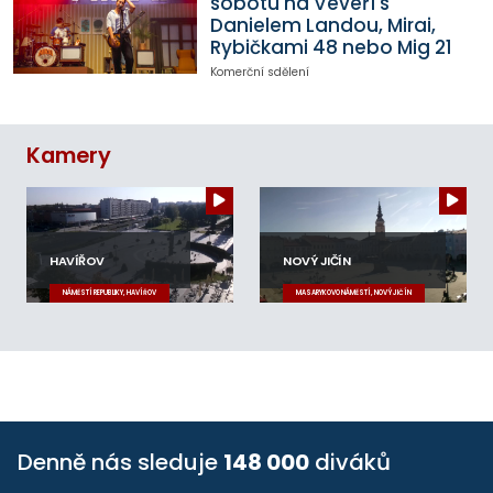
sobotu na Veveří s
Danielem Landou, Mirai,
Rybičkami 48 nebo Mig 21
Komerční sdělení
Kamery
HAVÍŘOV
NOVÝ JIČÍN
NÁMĚSTÍ REPUBLIKY, HAVÍŘOV
MASARYKOVO NÁMĚSTÍ, NOVÝ JIČÍN
Denně nás sleduje
148 000
diváků