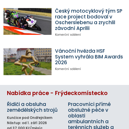
Český motocyklový tým SP
race project bodoval v
Oscherslebenu a zrychlil
závodní Aprilii
Komerční sdělení
Vánoční hvězda HSF
System vyhrála BIM Awards
2026
Komerční sdělení
Nabídka práce - Frýdeckomístecko
Řidiči a obsluha
Pracovníci přímé
zemědělských strojů
obslužné péče v
oblasti
Kunčice pod Ondřejníkem
ambulantních a
Nástup: od 1. září 2026
terénních služeb a
od 37 000 Kč/měsíc