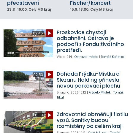
představení
Fischer/koncert
23.11.
19:00
, Celý MS kraj
15.9.
18:00
, Celý MS kraj
Proskovice chystají
02:46
odbahnění. Ostrava je
podpoří z Fondu životního
prostředí.
Včera
9:14
|
Ostrava-město
|
Tomáš Kořistka
Dohoda Frýdku-Místku a
02:53
Slezanu Holding přinesla
novou parkovací plochu
5. srpna 2026
16:12
|
Frýdek-Místek
|
Tomáš
Tikal
Zdravotníci obměňují flotilu
01:18
vozů. Sanitky budou
rozmístěny po celém kraji
5. srpna 2026
14:17
|
Celý MS kraj
|
Tomáš