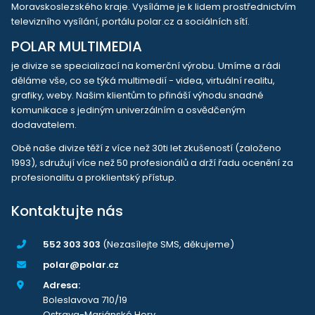
Moravskoslezského kraje. Vysíláme je k lidem prostřednictvím
televizního vysílání, portálu polar.cz a sociálních sítí.
POLAR MULTIMEDIA
je divize se specializací na komerční výrobu. Umíme a rádi
děláme vše, co se týká multimedií - videa, virtuální realitu,
grafiky, weby. Našim klientům to přináší výhodu snadné
komunikace s jediným univerzálním a osvědčeným
dodavatelem.
Obě naše divize těží z více než 30ti let zkušeností (založeno
1993), sdružují více než 50 profesionálů a drží řadu ocenění za
profesionalitu a proklientský přístup.
Kontaktujte nás
552 303 303
(Nezasílejte SMS, děkujeme)
polar@polar.cz
Adresa:
Boleslavova 710/19
Ostrava-Mariánské Hory