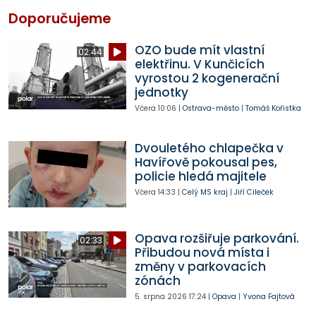
Doporučujeme
OZO bude mít vlastní
02:44
elektřinu. V Kunčicích
vyrostou 2 kogenerační
jednotky
Včera
10:06
|
Ostrava-město
|
Tomáš Kořistka
Dvouletého chlapečka v
Havířově pokousal pes,
policie hledá majitele
Včera
14:33
|
Celý MS kraj
|
Jiří Cileček
Opava rozšiřuje parkování.
02:33
Přibudou nová místa i
změny v parkovacích
zónách
5. srpna 2026
17:24
|
Opava
|
Yvona Fajtová