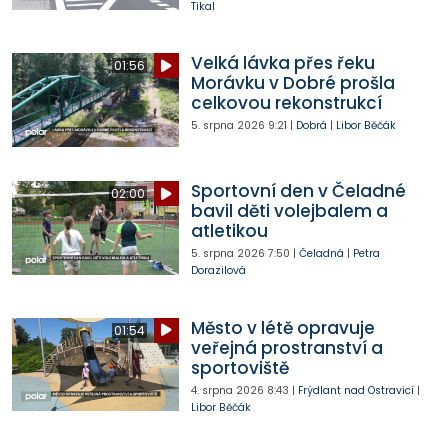
Tikal
Velká lávka přes řeku
01:56
Morávku v Dobré prošla
celkovou rekonstrukcí
5. srpna 2026
9:21
|
Dobrá
|
Libor Běčák
Sportovní den v Čeladné
02:00
bavil děti volejbalem a
atletikou
5. srpna 2026
7:50
|
Čeladná
|
Petra
Dorazilová
Město v létě opravuje
01:54
veřejná prostranství a
sportoviště
4. srpna 2026
8:43
|
Frýdlant nad Ostravicí
|
Libor Běčák