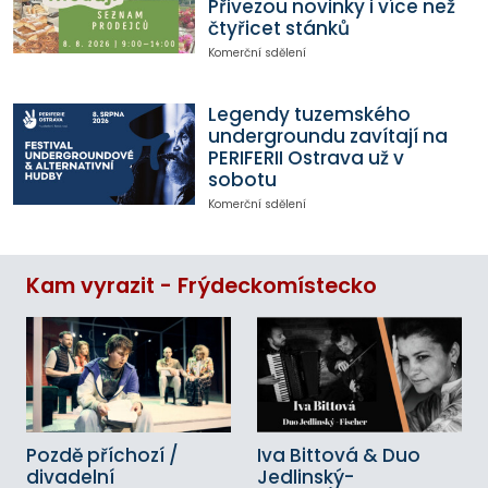
Přivezou novinky i více než
čtyřicet stánků
Komerční sdělení
Legendy tuzemského
undergroundu zavítají na
PERIFERII Ostrava už v
sobotu
Komerční sdělení
Kam vyrazit - Frýdeckomístecko
Pozdě příchozí /
Iva Bittová & Duo
divadelní
Jedlinský-