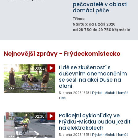
pečovatelé v oblasti
domácí péče
Třinec
Nástup: od 1. září 2026
od 28 750 do 29 750 Kč/měsíc
Nejnovější zprávy - Frýdeckomístecko
Lidé se zkušeností s
03:02
duševním onemocněním
se sešli na akci Duše na
dlani
5. srpna 2026
16:18
|
Frýdek-Místek
|
Tomáš
Tikal
Policejní cyklohlídky ve
02:30
Frýdku-Místku budou jezdit
na elektrokolech
5. srpna 2026
16:15
|
Frýdek-Místek
|
Tomáš