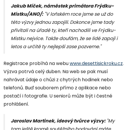
Jakub Míček, náměstek primátora Frýdku-
Místku/ANO/:
"V loňském roce jsme se už do
této výzvy jednou zapojili. Dokonce jsme tady
přivítali na úřadě ty, kteří nachodili ve Frýdku-
Místku nejvíce. Takže doufám, že se lidé zapojí i
letos a určitě ty nejlepší zase pozveme."
Registrace probíhá na webu
www.desettisickroku.cz
.
Výzva potrvá celý duben. Na web se pak musí
nahrávat údaje o chůzi z chytrých hodinek nebo
telefonů. Buď souborem přímo z aplikace nebo
postačí i fotografie. U seniorů může být i čestné
prohlášení.
Jaroslav Martinek, ideový tvůrce výzvy:
"My
tam ještě kromě soutěžního bodování máte