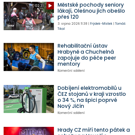
Městské pochody seniory
02:31
lákají, Olešnou jich obešlo
přes 120
3. srpna 2026
11:38
|
Frýdek-Místek
|
Tomáš
Tikal
Rehabilitační ústav
Hrabyně a Chuchelná
zapojuje do péče peer
mentory
Komerční sdělení
Dobíjení elektromobilů u
ČEZ stojanů v kraji vzrostlo
o 34 %, na špici poprvé
Nový Jičín
Komerční sdělení
Hrady CZ míří tento pátek a