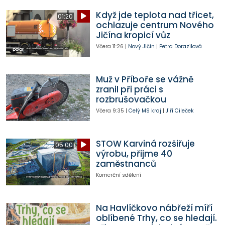
Když jde teplota nad třicet,
01:20
ochlazuje centrum Nového
Jičína kropicí vůz
Včera
11:26
|
Nový Jičín
|
Petra Dorazilová
Muž v Příboře se vážně
zranil při práci s
rozbrušovačkou
Včera
9:35
|
Celý MS kraj
|
Jiří Cileček
STOW Karviná rozšiřuje
05:00
výrobu, přijme 40
zaměstnanců
Komerční sdělení
Na Havlíčkovo nábřeží míří
oblíbené Trhy, co se hledají.