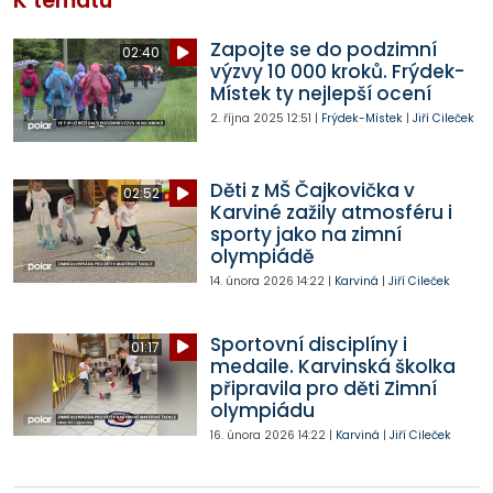
K tématu
Zapojte se do podzimní
02:40
výzvy 10 000 kroků. Frýdek-
Místek ty nejlepší ocení
2. října 2025
12:51
|
Frýdek-Místek
|
Jiří Cileček
Děti z MŠ Čajkovička v
02:52
Karviné zažily atmosféru i
sporty jako na zimní
olympiádě
14. února 2026
14:22
|
Karviná
|
Jiří Cileček
Sportovní disciplíny i
01:17
medaile. Karvinská školka
připravila pro děti Zimní
olympiádu
16. února 2026
14:22
|
Karviná
|
Jiří Cileček