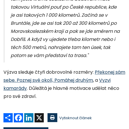
takovou Virtuální pouť po České republice, kde
je asi takových 1 000 kilometrů. Začíná se v
Bruntále, jde se asi tak 200 až 300 kilometrů po
Moravskoslezském kraji a pak se jde směrem na
Dobříš. A když vy ujedete třeba kilometr nebo i
těch 500 metrů, nahrajete tam ten úsek, tak
potom se vám představí ta trasa."
Výzva sleduje čtyři dobrovolné rozměry:
Překonej sám
sebe.
Poznej své okolí,
Pomáhej druhým
, a
Vyzvi
kamarády
. Důležitá je hlavně motivace udělat něco
pro své zdraví.
Sdílet
Facebook
LinkedIn
X
Vytisknout článek