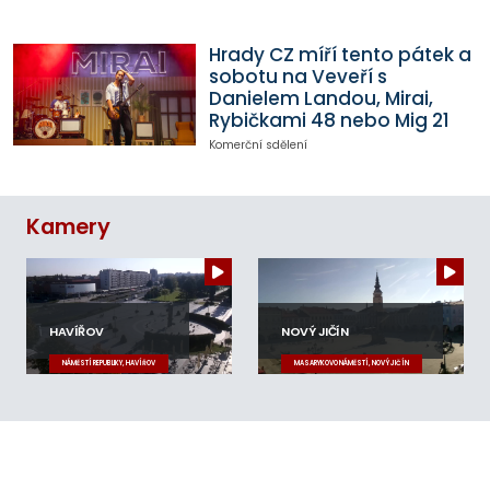
Hrady CZ míří tento pátek a
sobotu na Veveří s
Danielem Landou, Mirai,
Rybičkami 48 nebo Mig 21
Komerční sdělení
Kamery
HAVÍŘOV
NOVÝ JIČÍN
NÁMĚSTÍ REPUBLIKY, HAVÍŘOV
MASARYKOVO NÁMĚSTÍ, NOVÝ JIČÍN