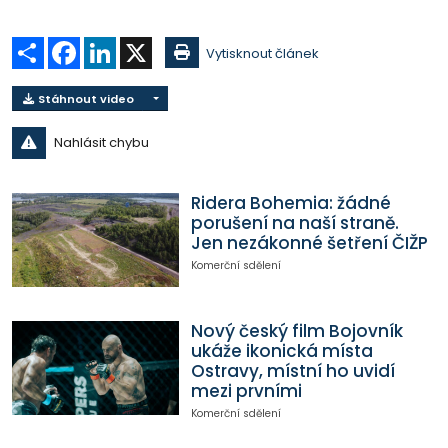
Sdílet
Facebook
LinkedIn
X
Vytisknout článek
Stáhnout video
Nahlásit chybu
Ridera Bohemia: žádné
porušení na naší straně.
Jen nezákonné šetření ČIŽP
Komerční sdělení
Nový český film Bojovník
ukáže ikonická místa
Ostravy, místní ho uvidí
mezi prvními
Komerční sdělení