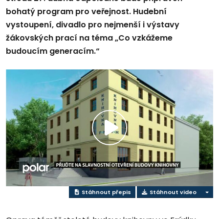
bohatý program pro veřejnost. Hudební
vystoupení, divadlo pro nejmenší i výstavy
žákovských prací na téma „Co vzkážeme
budoucím generacím.“
Přehrát
video
Stáhnout přepis
Stáhnout video