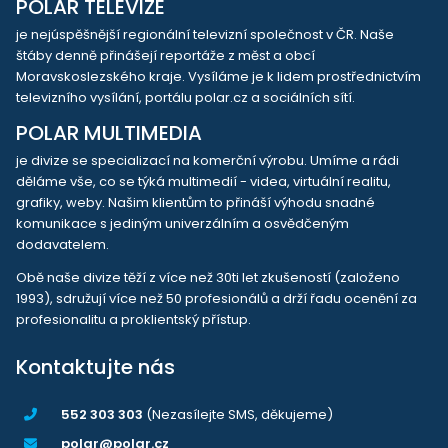
POLAR TELEVIZE
je nejúspěšnější regionální televizní společnost v ČR. Naše
štáby denně přinášejí reportáže z měst a obcí
Moravskoslezského kraje. Vysíláme je k lidem prostřednictvím
televizního vysílání, portálu polar.cz a sociálních sítí.
POLAR MULTIMEDIA
je divize se specializací na komerční výrobu. Umíme a rádi
děláme vše, co se týká multimedií - videa, virtuální realitu,
grafiky, weby. Našim klientům to přináší výhodu snadné
komunikace s jediným univerzálním a osvědčeným
dodavatelem.
Obě naše divize těží z více než 30ti let zkušeností (založeno
1993), sdružují více než 50 profesionálů a drží řadu ocenění za
profesionalitu a proklientský přístup.
Kontaktujte nás
552 303 303
(Nezasílejte SMS, děkujeme)
polar@polar.cz