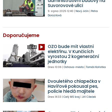
administrativní budovy na
Suvorovově ulici
9. srpna 2025
12:40
|
Nový Jičín
|
Petra
Dorazilová
Doporučujeme
OZO bude mít vlastní
02:44
elektřinu. V Kunčicích
vyrostou 2 kogenerační
jednotky
Dnes
10:06
|
Ostrava-město
|
Tomáš Kořistka
Dvouletého chlapečka v
Havířově pokousal pes,
policie hledá majitele
Dnes
14:33
|
Celý MS kraj
|
Jiří Cileček