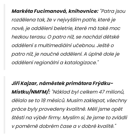
Markéta Fucimanová, knihovnice:
"Patra jsou
rozdělena tak, že v nejvyšším patře, které je
nové, je oddělení beletrie, které má také moc
hezkou terasu. O patro níž, se nachází dětské
oddělení s multimediální učebnou. Ještě o
patro níž, je naučné oddělení. A úplně dole je
oddělení regionální a katalogizace."
Jiří Kajzar, náměstek primátora Frýdku-
Místku/NMFM/:
"Náklad byl celkem 47 milionů,
dělalo se to 18 měsíců. Musím zaklepat, všechny
práce byly provedeny kvalitně. Měli jsme opět
štěstí na výběr firmy. Myslím si, že jsme to zvládli
v poměrně dobrém čase a v dobré kvalitě."