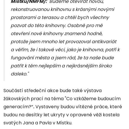
Místku/NMFM/:
"Budeme otevírat novou,
rekonstruovanou knihovnu s krásnými novými
prostorami a terasou a chtěl bych všechny
pozvat do této knihovny. Osobně pro mě
otevření nové knihovny znamená hodně,
protože jsem mnoho let provozoval antikvariát
a věřím, že i takové věci, jako je knihovna, patří k
fungování města a jsem rád, že ta naše bude
patřit k těm nejlepším a nejkrásnějším široko
daleko."
Součástí středeční akce bude také výstava
žákovských prací na téma "Co vzkážeme budoucím
generacím?“
.
Vystaveny budou vítězné práce, které
budou na desítky let ukryty v opravené věži kostela
svatých Jana a Pavla v Místku.