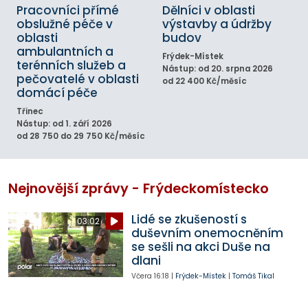
Pracovníci přímé
Dělníci v oblasti
obslužné péče v
výstavby a údržby
oblasti
budov
ambulantních a
Frýdek-Místek
terénních služeb a
Nástup: od 20. srpna 2026
pečovatelé v oblasti
od 22 400 Kč/měsíc
domácí péče
Třinec
Nástup: od 1. září 2026
od 28 750 do 29 750 Kč/měsíc
Nejnovější zprávy - Frýdeckomístecko
Lidé se zkušeností s
03:02
duševním onemocněním
se sešli na akci Duše na
dlani
Včera
16:18
|
Frýdek-Místek
|
Tomáš Tikal