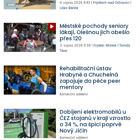
4. srpna 2026
8:43
|
Frýdlant nad Ostravicí
|
Libor Běčák
Městské pochody seniory
02:31
lákají, Olešnou jich obešlo
přes 120
3. srpna 2026
11:38
|
Frýdek-Místek
|
Tomáš
Tikal
Rehabilitační ústav
Hrabyně a Chuchelná
zapojuje do péče peer
mentory
Komerční sdělení
Dobíjení elektromobilů u
ČEZ stojanů v kraji vzrostlo
o 34 %, na špici poprvé
Nový Jičín
Komerční sdělení