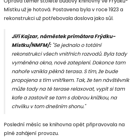
Oprava téměř stoleté budovy knihovny ve Frýdku-
Místku už je hotová. Postavena byla v roce 1923 a
rekonstrukci už potřebovala doslova jako sůl.
Jiří Kajzar, náměstek primátora Frýdku-
Místku/NMFM/:
"Se jednalo o totální
rekonstrukci všech vnitřních rozvodů. Byla tady
vyměněna okna, nové zateplení. Dokonce tam
nahoře vznikla pěkná terasa. S tím, že bude
propojena s tím vnitřkem. Tak, že ten návštěvník
může tady na té terase relaxovat, vypít si tam
kafe a zastavit se tam s dobrou knížkou, na
chvilku v tom dnešním shonu."
Poslední měsíc se knihovna opět připravovala na
plné zahájení provozu.