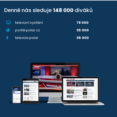
Denně nás sleduje
148 000
diváků
televizní vysílání
78 000
portál polar.cz
35 000
televize.polar
35 000