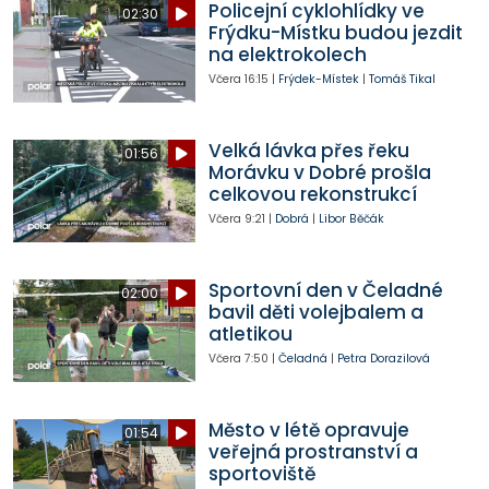
Policejní cyklohlídky ve
02:30
Frýdku-Místku budou jezdit
na elektrokolech
Včera
16:15
|
Frýdek-Místek
|
Tomáš Tikal
Velká lávka přes řeku
01:56
Morávku v Dobré prošla
celkovou rekonstrukcí
Včera
9:21
|
Dobrá
|
Libor Běčák
Sportovní den v Čeladné
02:00
bavil děti volejbalem a
atletikou
Včera
7:50
|
Čeladná
|
Petra Dorazilová
Město v létě opravuje
01:54
veřejná prostranství a
sportoviště