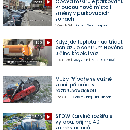
Opava rozšiřuje parkování.
02:33
Přibudou nová místa i
změny v parkovacích
zónách
Včera
17:24
|
Opava
|
Yvona Fajtová
Když jde teplota nad třicet,
01:20
ochlazuje centrum Nového
Jičína kropicí vůz
Dnes
11:26
|
Nový Jičín
|
Petra Dorazilová
Muž v Příboře se vážně
zranil při práci s
rozbrušovačkou
Dnes
9:35
|
Celý MS kraj
|
Jiří Cileček
STOW Karviná rozšiřuje
05:00
výrobu, přijme 40
zaměstnanců