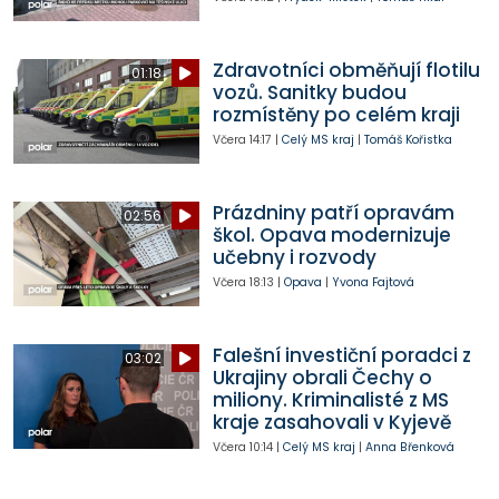
Zdravotníci obměňují flotilu
01:18
vozů. Sanitky budou
rozmístěny po celém kraji
Včera
14:17
|
Celý MS kraj
|
Tomáš Kořistka
Prázdniny patří opravám
02:56
škol. Opava modernizuje
učebny i rozvody
Včera
18:13
|
Opava
|
Yvona Fajtová
Falešní investiční poradci z
03:02
Ukrajiny obrali Čechy o
miliony. Kriminalisté z MS
kraje zasahovali v Kyjevě
Včera
10:14
|
Celý MS kraj
|
Anna Břenková