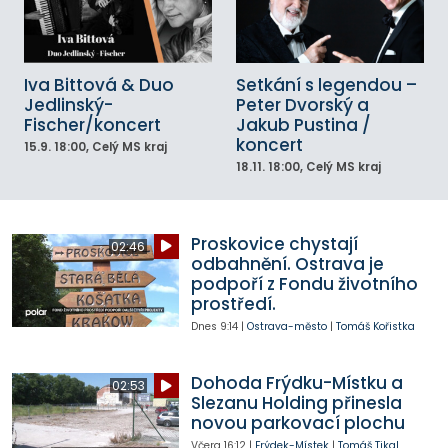
Iva Bittová & Duo
Setkání s legendou –
Jedlinský-
Peter Dvorský a
Fischer/koncert
Jakub Pustina /
koncert
15.9.
18:00
, Celý MS kraj
18.11.
18:00
, Celý MS kraj
Proskovice chystají
02:46
odbahnění. Ostrava je
podpoří z Fondu životního
prostředí.
Dnes
9:14
|
Ostrava-město
|
Tomáš Kořistka
Dohoda Frýdku-Místku a
02:53
Slezanu Holding přinesla
novou parkovací plochu
Včera
16:12
|
Frýdek-Místek
|
Tomáš Tikal