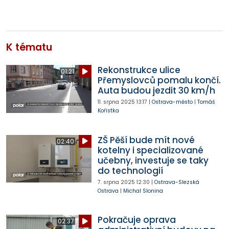
K tématu
Rekonstrukce ulice
01:21
Přemyslovců pomalu končí.
Auta budou jezdit 30 km/h
11. srpna 2025
13:17
|
Ostrava-město
|
Tomáš
Kořistka
ZŠ Pěší bude mít nové
02:40
kotelny i specializované
učebny, investuje se taky
do technologií
7. srpna 2025
12:30
|
Ostrava-Slezská
Ostrava
|
Michal Slonina
Pokračuje oprava
02:37