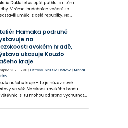
lerie Dukla letos opět patřila Limitům
dby. V rámci hudebních večerů se
edstavili umělci z celé republiky. Na
sledním koncertu vystoupila skupina Viah.
teliér Hamaka podruhé
ystavuje na
lezskoostravském hradě,
ýstava ukazuje Kouzlo
ašeho kraje
. srpna 2025
12:30
|
Ostrava-Slezská Ostrava
|
Michal
onina
uzlo našeho kraje – to je název nové
stavy ve věži Slezskoostravského hradu.
vštěvníci si tu mohou od srpna vychutnat
lby kurzistů Ateliéru Hamaka, nabízející
jich pohled na Ostravu a Moravskoslezský
aj. Výstava je prodejní a potrvá až do
čátku ledna.