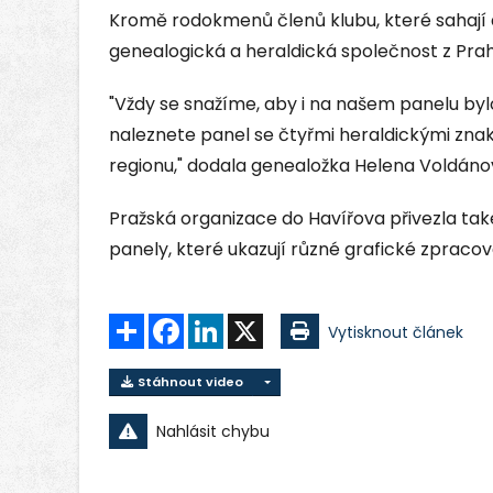
Kromě rodokmenů členů klubu, které sahají a
genealogická a heraldická společnost z Prah
"Vždy se snažíme, aby i na našem panelu bylo
naleznete panel se čtyřmi heraldickými znak
regionu," dodala genealožka Helena Voldáno
Pražská organizace do Havířova přivezla t
panely, které ukazují různé grafické zpracov
Sdílet
Facebook
LinkedIn
X
Vytisknout článek
Stáhnout video
Nahlásit chybu