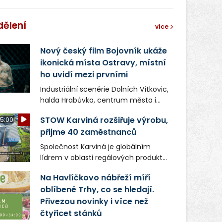
dělení
více
Nový český film Bojovník ukáže
ikonická místa Ostravy, místní
ho uvidí mezi prvními
Industriální scenérie Dolních Vítkovic,
halda Hrabůvka, centrum města i
další ikonická místa Ostravy se objeví
STOW Karviná rozšiřuje výrobu,
5:00
v novém filmu Bojovník, který vstoupí
přijme 40 zaměstnanců
do kin už 13. srpna. Režiséři Vojtěch
Frič a Tomáš Dianiška si
Společnost Karviná je globálním
moravskoslezskou metropoli
lídrem v oblasti regálových produktů
nevybrali náhodou – její syrová
a systémů, stabilním
atmosféra se stala přirozenou
Na Havlíčkovo nábřeží míří
zaměstnavatelem na Karvinsku a
součástí příběhu bývalého
oblíbené Trhy, co se hledají.
firmou s obrovským potenciálem.
boxerského šampiona Hoffa (Milan
Přivezou novinky i více než
Ondrík), jenž se po letech vrací do
čtyřicet stánků
světa vrcholových zápasů, tentokrát