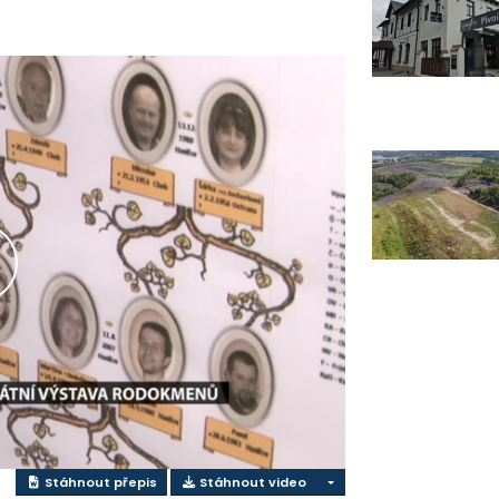
řehrát
ideo
Stáhnout přepis
Stáhnout video