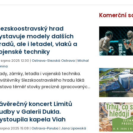
Komerční s
lezskoostravský hrad
ystavuje modely dalších
radů, ale i letadel, vlaků a
ojenské techniky
. srpna 2025
12:30
|
Ostrava-Slezská Ostrava
|
Michal
onina
0
ady, zámky, letadla i vojenská technika.
vštěvníky Slezskoostravského hradu láká
stava téměř stovky precizně zpracovaných
delů. Ty budou k vidění do 2. listopadu, a
 úplně poprvé v historii hradu. Jejich počet
ávěrečný koncert Limitů
 pak v říjnu ještě navýší.
udby v Galerii Dukla.
ystoupila kapela Viah
. srpna 2025
15:08
|
Ostrava-Poruba
|
Jana Lipowská