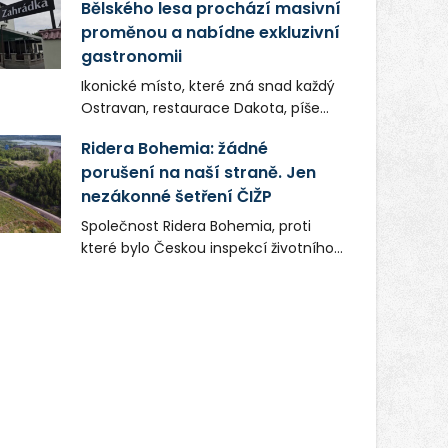
Bělského lesa prochází masivní
proměnou a nabídne exkluzivní
gastronomii
Ikonické místo, které zná snad každý
Ostravan, restaurace Dakota, píše
novou kapitolu. Silná mateřská
Ridera Bohemia: žádné
společnost Dang Investment Group
porušení na naší straně. Jen
s.r.o. investuje do projektu přes 50
nezákonné šetření ČIŽP
milionů korun. Cílem je přinést
Ostravě dva špičkové gastronomické
Společnost Ridera Bohemia, proti
koncepty, které v regionu dosud
které bylo Českou inspekcí životního
chyběly, luxusní středomořskou
prostředí (ČIŽP) čtyři roky vedeno
kuchyni a autentickou asijskou
vykonstruované řízení, při realizaci
gastronomii.
OVS na heřmanické haldě
postupovala v souladu se zákonem a
zadáním státního podniku DIAMO a v
této souvislosti nelze hovořit o
žádném odpadu. Ridera od počátku
označovala řízení ČIŽP za nezákonné
a domáhala se práva na spravedlivý