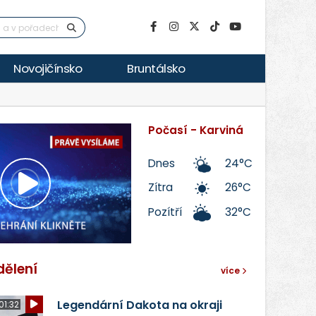
Novojičínsko
Bruntálsko
Počasí - Karviná
Dnes
24°C
Zítra
26°C
Přehrát
Pozítří
32°C
video
dělení
více
Legendární Dakota na okraji
01:32