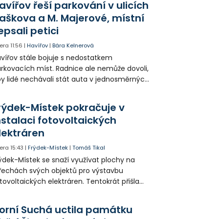
avířov řeší parkování v ulicích
aškova a M. Majerové, místní
epsali petici
era
11:56
|
Havířov
|
Bára Kelnerová
vířov stále bojuje s nedostatkem
rkovacích míst. Radnice ale nemůže dovoli,
y lidé nechávali stát auta v jednosměrných
icích, kde nezbývá místo pro průjezd IZS.
tuace se teď řeší v jednom vnitrobloku, kde
rýdek-Místek pokračuje v
 někteří obyvatelé rozhodli sepsat petici.
nstalaci fotovoltaických
lektráren
era
15:43
|
Frýdek-Místek
|
Tomáš Tikal
ýdek-Místek se snaží využívat plochy na
řechách svých objektů pro výstavbu
tovoltaických elektráren. Tentokrát přišla
da na 11. Základní školu ve Frýdku.
orní Suchá uctila památku