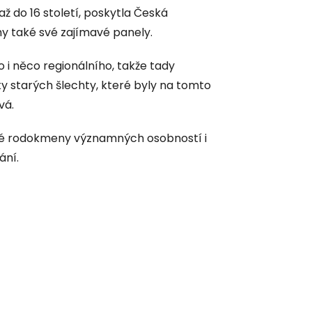
ž do 16 století, poskytla Česká
y také své zajímavé panely.
 i něco regionálního, takže tady
y starých šlechty, které byly na tomto
vá.
aké rodokmeny významných osobností i
ání.