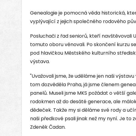
Genealogie je pomocná věda historická, kter
vyplývající z jejich společného rodového pů
Posluchači z řad seniorů, kteří navštěvovali U
tomuto oboru věnovali. Po skončení kurzu se
pod hlavičkou Městského kulturního střediska z
výstava.
"Uvažovali jsme, že uděláme jen naši výstavu 
tom dozvěděla Praha, já jsme členem geneal
panelů. Museli jsme MKS požádat o větší galer
rodokmen až do desáté generace, ale málokdo
dědeček. Takže my si děláme své rody a učíme
naši předkové psali jinak než my nyní. Je to 
Zdeněk Čadan.