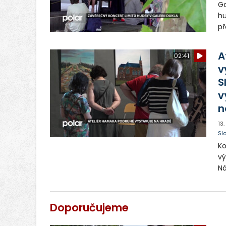
Ga
hu
př
po
A
02:41
v
S
v
n
13
Sl
Ko
vý
Ná
ma
je
kr
Doporučujeme
za