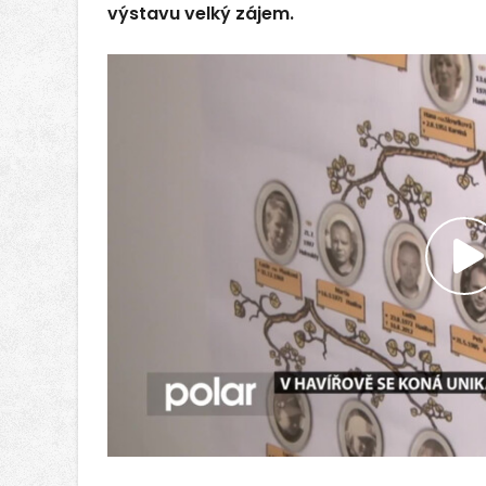
výstavu velký zájem.
P
v