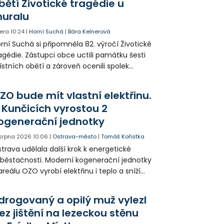
bětí Životické tragédie u
uralu
era
10:24
|
Horní Suchá
|
Bára Kelnerová
rní Suchá si připomněla 82. výročí Životické
agédie. Zástupci obce uctili památku šesti
stních obětí a zároveň ocenili spolek
votice Sobě za zpřístupnění informací o
agédii prostřednictvím QR kódů u
ZO bude mít vlastní elektřinu.
amátníků.
 Kunčicích vyrostou 2
ogenerační jednotky
 srpna 2026
10:06
|
Ostrava-město
|
Tomáš Kořistka
trava udělala další krok k energetické
běstačnosti. Moderní kogenerační jednotky
areálu OZO vyrobí elektřinu i teplo a sníží
klady i emise. Malou elektrárnu postaví
olia přímo v Kunčicích.
drogovaný a opilý muž vylezl
ez jištění na lezeckou stěnu