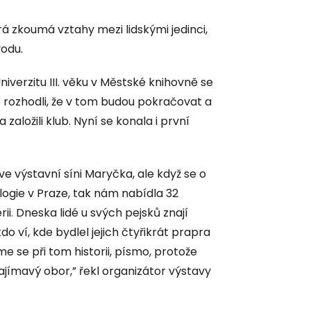
á zkoumá vztahy mezi lidskými jedinci,
vodu.
niverzitu III. věku v Městské knihovně se
 rozhodli, že v tom budou pokračovat a
aložili klub. Nyní se konala i první
ve výstavní síni Maryčka, ale když se o
ogie v Praze, tak nám nabídla 32
ii. Dneska lidé u svých pejsků znají
 ví, kde bydlel jejich čtyřikrát prapra
 se při tom historii, písmo, protože
zajímavý obor,” řekl organizátor výstavy