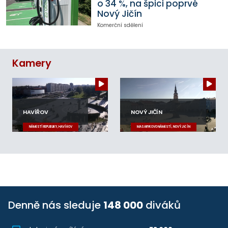
o 34 %, na špici poprvé
Nový Jičín
Komerční sdělení
Kamery
HAVÍŘOV
NOVÝ JIČÍN
NÁMĚSTÍ REPUBLIKY, HAVÍŘOV
MASARYKOVO NÁMĚSTÍ, NOVÝ JIČÍN
Denně nás sleduje
148 000
diváků