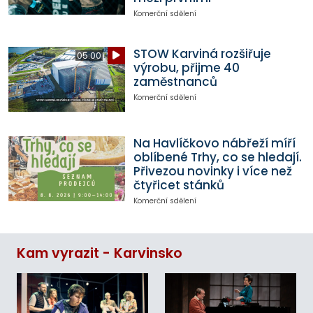
Komerční sdělení
STOW Karviná rozšiřuje
05:00
výrobu, přijme 40
zaměstnanců
Komerční sdělení
Na Havlíčkovo nábřeží míří
oblíbené Trhy, co se hledají.
Přivezou novinky i více než
čtyřicet stánků
Komerční sdělení
Kam vyrazit - Karvinsko