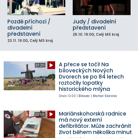
Pozdě příchozí /
Judy / divadelní
divadelní
představení
představení
25.10.
19:00
, Celý MS kraj
23.11.
19:00
, Celý MS kraj
A přece se točí! Na
01:20
bíloveckých Nových
Dvorech se po 84 letech
roztočily lopatky
historického mlýna
Dnes
13:00
|
Bílovec
|
Michal Slonina
Mariánskohorská radnice
01:56
má nový externí
defibrilátor. Může zachránit
život během několika minut