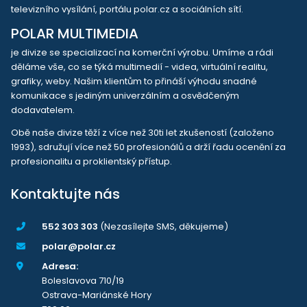
televizního vysílání, portálu polar.cz a sociálních sítí.
POLAR MULTIMEDIA
je divize se specializací na komerční výrobu. Umíme a rádi
děláme vše, co se týká multimedií - videa, virtuální realitu,
grafiky, weby. Našim klientům to přináší výhodu snadné
komunikace s jediným univerzálním a osvědčeným
dodavatelem.
Obě naše divize těží z více než 30ti let zkušeností (založeno
1993), sdružují více než 50 profesionálů a drží řadu ocenění za
profesionalitu a proklientský přístup.
Kontaktujte nás
552 303 303
(Nezasílejte SMS, děkujeme)
polar@polar.cz
Adresa:
Boleslavova 710/19
Ostrava-Mariánské Hory