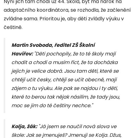
Nyní jich tam chodí už 44. Škola, byť má nárok na
adaptačního koordinátora, se rozhodla, že začlenění
zvládne sama. Prioritou je, aby děti zvládly výuku v
češtině.
Martin Svoboda, ředitel ZŠ Školní
Havířov:
"Děti pochopily, že to té školy mají
chodit a chodí a musím říct, že ta docházka
jejich je velice dobrá. Jsou tam děti, které se
chtějí učit česky, chtějí se učit obecně, mají
zájem o tu výuku. Ale pak se najdou i ty děti,
které to berou tak nějak násilím, že tady jsou,
moc se jim do té češtiny nechce."
Kolja, žák:
"Já jsem se naučil nová slova ve
škole: Jak se jmenuješ? Jmenuji se Kolja. Džus,