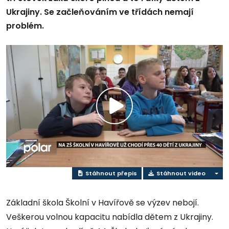
Ukrajiny. Se začleňováním ve třídách nemají
problém.
Přehrát
video
Stáhnout přepis
Stáhnout video
Základní škola Školní v Havířově se výzev nebojí.
Veškerou volnou kapacitu nabídla dětem z Ukrajiny.