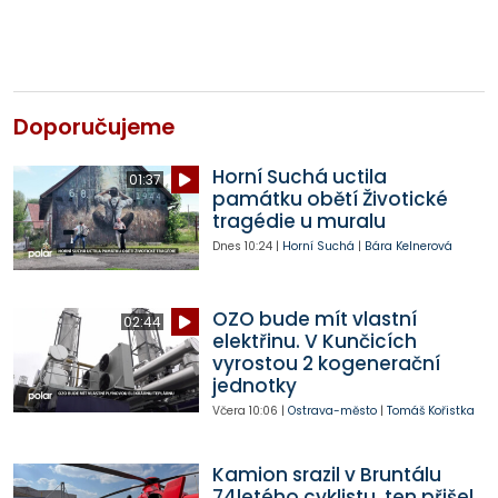
Doporučujeme
Horní Suchá uctila
01:37
památku obětí Životické
tragédie u muralu
Dnes
10:24
|
Horní Suchá
|
Bára Kelnerová
OZO bude mít vlastní
02:44
elektřinu. V Kunčicích
vyrostou 2 kogenerační
jednotky
Včera
10:06
|
Ostrava-město
|
Tomáš Kořistka
Kamion srazil v Bruntálu
74letého cyklistu, ten přišel