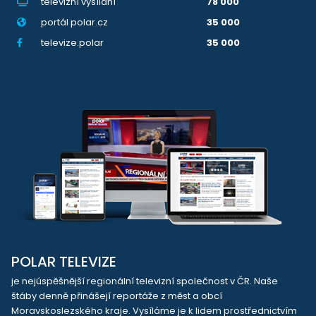
televizní vysílání
78 000
portál polar.cz
35 000
televize.polar
35 000
POLAR TELEVIZE
je nejúspěšnější regionální televizní společnost v ČR. Naše
štáby denně přinášejí reportáže z měst a obcí
Moravskoslezského kraje. Vysíláme je k lidem prostřednictvím