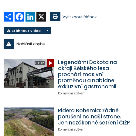
Sdílet
Facebook
LinkedIn
X
Vytisknout článek
Stáhnout video
Nahlásit chybu
Legendární Dakota na
01:32
okraji Bělského lesa
prochází masivní
proměnou a nabídne
exkluzivní gastronomii
Komerční sdělení
Ridera Bohemia: žádné
porušení na naší straně.
Jen nezákonné šetření ČIŽP
Komerční sdělení