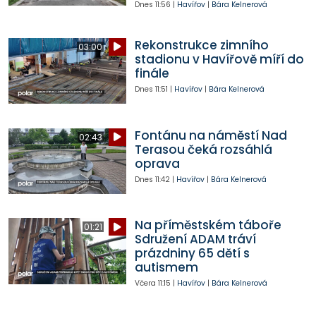
Dnes
11:56
|
Havířov
|
Bára Kelnerová
Rekonstrukce zimního
03:00
stadionu v Havířově míří do
finále
Dnes
11:51
|
Havířov
|
Bára Kelnerová
Fontánu na náměstí Nad
02:43
Terasou čeká rozsáhlá
oprava
Dnes
11:42
|
Havířov
|
Bára Kelnerová
Na příměstském táboře
01:21
Sdružení ADAM tráví
prázdniny 65 dětí s
autismem
Včera
11:15
|
Havířov
|
Bára Kelnerová