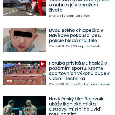
o nohu a je v ohrožení
života
Dnes
9:18
|
Bruntál
|
Jiří Cileček
Dvouletého chlapečka v
Havířově pokousal pes,
policie hledá majitele
Včera
14:33
|
Celý MS kraj
|
Jiří Cileček
Poruba přivítá ME hasičů v
01:31
požárním sportu. Kromě
sportovních výkonů bude k
vidění i technika
Včera
15:43
|
Ostrava-Poruba
|
Jana Lipowská
Nový český film Bojovník
ukáže ikonická místa
Ostravy, místní ho uvidí
mezi prvními