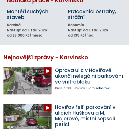
Nabídka práce - Karvinsko
Montéři suchých
Pracovníci ostrahy,
staveb
strážní
Karviná
Bohumín
Nástup: od 1. září 2026
Nástup: od 1. září 2026
od 28 000 Kč/měsíc
od 135 Kč/hod.
Nejnovější zprávy - Karvinsko
Oprava ulic v Havířově
01:22
ukončí nelegální parkování
ve vnitrobloku
Dnes
15:08
|
Havířov
|
Bára Kelnerová
Havířov řeší parkování v
02:38
ulicích Haškova a M.
Majerové, místní sepsali
petici