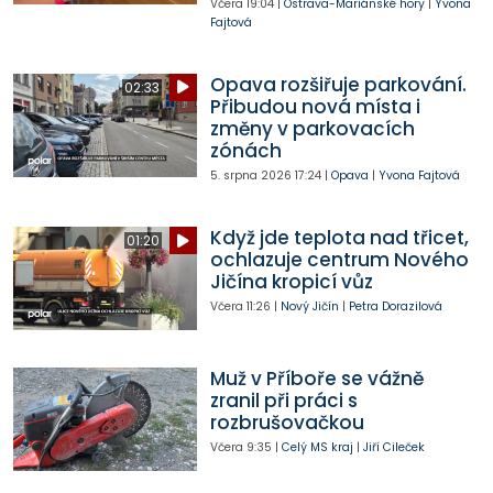
Včera
19:04
|
Ostrava-Mariánské hory
|
Yvona
Fajtová
Opava rozšiřuje parkování.
02:33
Přibudou nová místa i
změny v parkovacích
zónách
5. srpna 2026
17:24
|
Opava
|
Yvona Fajtová
Když jde teplota nad třicet,
01:20
ochlazuje centrum Nového
Jičína kropicí vůz
Včera
11:26
|
Nový Jičín
|
Petra Dorazilová
Muž v Příboře se vážně
zranil při práci s
rozbrušovačkou
Včera
9:35
|
Celý MS kraj
|
Jiří Cileček