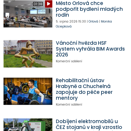
Město Orlová chce
01:38
podpořit bydlení mladých
rodin
5. srpna 2026
15:30
|
Orlová
|
Monika
Ociepková
Vánoční hvězda HSF
System vyhrála BIM Awards
2026
Komerční sdělení
Rehabilitační ústav
Hrabyně a Chuchelná
zapojuje do péče peer
mentory
Komerční sdělení
Dobíjení elektromobilů u
ČEZ stojanů v kraji vzrostlo