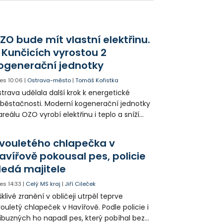
ZO bude mít vlastní elektřinu.
 Kunčicích vyrostou 2
ogenerační jednotky
es
10:06
|
Ostrava-město
|
Tomáš Kořistka
trava udělala další krok k energetické
běstačnosti. Moderní kogenerační jednotky
areálu OZO vyrobí elektřinu i teplo a sníží
klady i emise. Malou elektrárnu postaví
olia přímo v Kunčicích.
vouletého chlapečka v
avířově pokousal pes, policie
ledá majitele
es
14:33
|
Celý MS kraj
|
Jiří Cileček
klivé zranění v obličeji utrpěl teprve
ouletý chlapeček v Havířově. Podle policie i
íbuzných ho napadl pes, který pobíhal bez