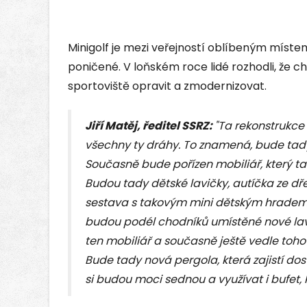
Minigolf je mezi veřejností oblíbeným místem.
poničené. V loňském roce lidé rozhodli, že ch
sportoviště opravit a zmodernizovat.
Jiří Matěj, ředitel SSRZ:
"Ta rekonstrukce
všechny ty dráhy. To znamená, bude tady
Současně bude pořízen mobiliář, který ta
Budou tady dětské lavičky, autíčka ze dř
sestava s takovým mini dětským hradem
budou podél chodníků umístěné nové lav
ten mobiliář a současně ještě vedle to
Bude tady nová pergola, která zajistí do
si budou moci sednou a využívat i bufet, 