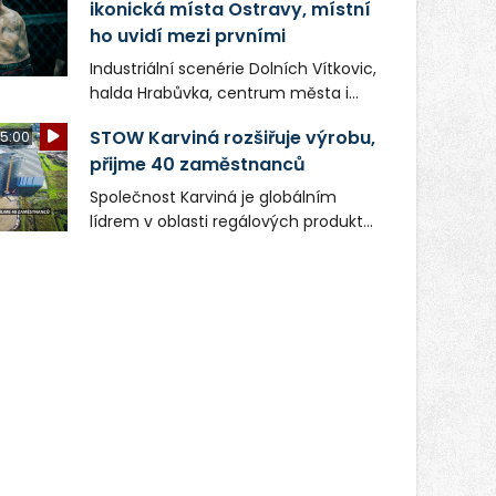
ikonická místa Ostravy, místní
ho uvidí mezi prvními
Industriální scenérie Dolních Vítkovic,
halda Hrabůvka, centrum města i
další ikonická místa Ostravy se objeví
STOW Karviná rozšiřuje výrobu,
5:00
v novém filmu Bojovník, který vstoupí
přijme 40 zaměstnanců
do kin už 13. srpna. Režiséři Vojtěch
Frič a Tomáš Dianiška si
Společnost Karviná je globálním
moravskoslezskou metropoli
lídrem v oblasti regálových produktů
nevybrali náhodou – její syrová
a systémů, stabilním
atmosféra se stala přirozenou
zaměstnavatelem na Karvinsku a
součástí příběhu bývalého
firmou s obrovským potenciálem.
boxerského šampiona Hoffa (Milan
Ondrík), jenž se po letech vrací do
světa vrcholových zápasů, tentokrát
v MMA.