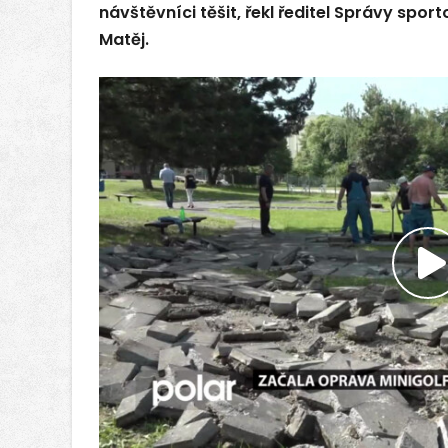
návštěvníci těšit, řekl ředitel Správy spor
Matěj.
P
v