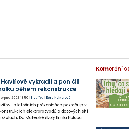
Komerční s
 Havířově vykradli a poničili
kolku během rekonstrukce
. srpna 2025
13:50
|
Havířov
|
Bára Kelnerová
vířov i o letošních prázdninách pokračuje v
konstrukcích elektrorozvodů a datových sítí
 školách. Do Mateřské školy Emila Holuba
e vnikli vandalové, kteří dělníkům ukradli