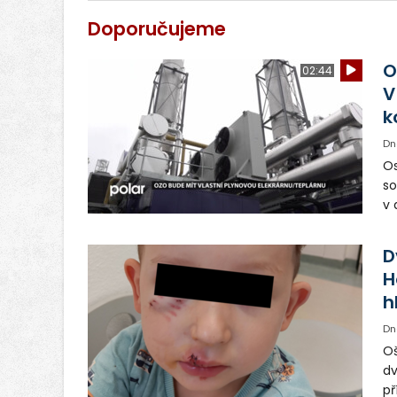
Doporučujeme
O
02:44
V
k
Dn
Os
so
v 
ná
Ve
D
H
h
Dn
Oš
dv
př