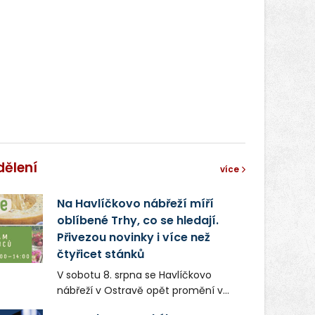
dělení
více
Na Havlíčkovo nábřeží míří
oblíbené Trhy, co se hledají.
Přivezou novinky i více než
čtyřicet stánků
V sobotu 8. srpna se Havlíčkovo
nábřeží v Ostravě opět promění v
místo plné vůní, chutí a poctivých