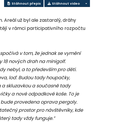
Stáhnout přepis
Stáhnout video
 Areál už byl ale zastaralý, dráhy
tějí v rámci participativního rozpočtu
 spočívá v tom, že jednak se vymění
 18 nových drah na minigolf.
dy nebyl, a to především pro děti.
eva, loď. Budou tady houpačky,
 a skluzavkou a současně tady
ičky a nové odpadkové koše. To je
ho bude provedena oprava pergoly.
statečný prostor pro návštěvníky, kde
který tady vždy funguje.”