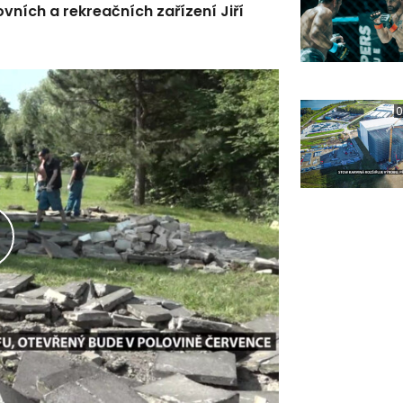
tovních a rekreačních zařízení Jiří
0
řehrát
ideo