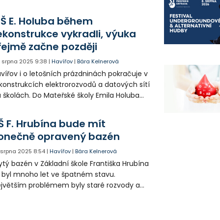
řadí a hlavně zničili už udělanou práci.
Š E. Holuba během
ekonstrukce vykradli, výuka
řejmě začne později
. srpna 2025
9:38
|
Havířov
|
Bára Kelnerová
vířov i o letošních prázdninách pokračuje v
konstrukcích elektrorozvodů a datových sítí
 školách. Do Mateřské školy Emila Holuba
e vnikli vandalové, kteří dělníkům ukradli
řadí a hlavně zničili už udělanou práci.
Š F. Hrubína bude mít
onečně opravený bazén
. srpna 2025
8:54
|
Havířov
|
Bára Kelnerová
ytý bazén v Základní škole Františka Hrubína
 byl mnoho let ve špatném stavu.
jvětším problémem byly staré rozvody a
konstrukce už se nemohla odkládat. Více o
matu řekl náměstek primátora Bohuslav
emiec.