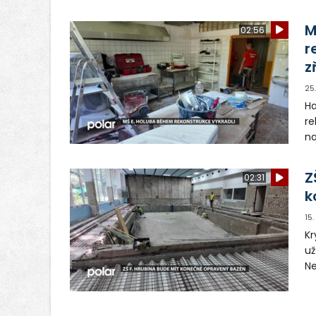
ná
M
02:56
r
z
25
Ha
re
na
al
ná
Z
02:31
k
15
Kr
už
Ne
re
té
Ni