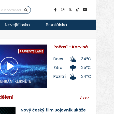
Novojičínsko
Bruntálsko
Počasí - Karviná
Dnes
34°C
Zítra
25°C
Přehrát
Pozítří
24°C
video
dělení
více
Nový český film Bojovník ukáže