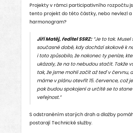
Projekty v rámci participativního rozpočtu j
tento projekt do této částky, nebo nevlezl
harmonogram?
Jiří Matěj, ředitel SSRZ:
“Je to tak. Musel
současné době, kdy dochází skokově k ná
i toto způsobilo, že nakonec ty peníze, k
ukázaly, že na to nebudou stačit. Takže
tak, že jsme mohli začít až teď v červnu, a
máme v plánu otevřít 15. července, což je
pak budou spokojení a určitě se to sta
veřejnost.”
S odstraněním starých drah a dlažby pomáhaj
postarají Technické služby.