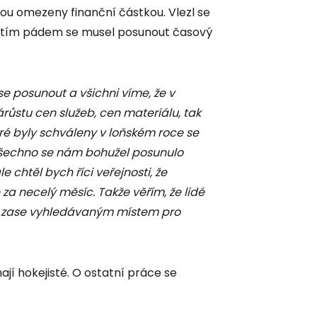
sou omezeny finanční částkou. Vlezl se
 a tím pádem se musel posunout časový
 se posunout a všichni víme, že v
růstu cen služeb, cen materiálu, tak
teré byly schváleny v loňském roce se
 všechno se nám bohužel posunulo
le chtěl bych říci veřejnosti, že
 za necelý měsíc. Takže věřím, že lidé
ne zase vyhledávaným místem pro
í hokejisté. O ostatní práce se