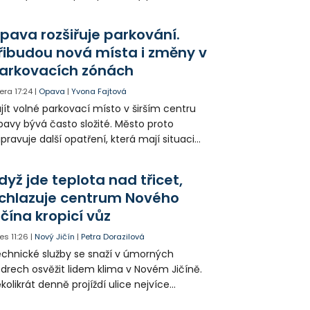
dítka a náhubku. Majitel psa údajně z místa
ešel. Případem už se zabývá policie, která
pava rozšiřuje parkování.
jitele psa hledá.
řibudou nová místa i změny v
arkovacích zónách
era
17:24
|
Opava
|
Yvona Fajtová
jít volné parkovací místo v širším centru
avy bývá často složité. Město proto
ipravuje další opatření, která mají situaci
epšit. Vznikají nová parkovací stání, mění se
ganizace dopravy a některé novinky čekají
dyž jde teplota nad třicet,
ké řidiče v parkovacích zónách.
chlazuje centrum Nového
ičína kropicí vůz
es
11:26
|
Nový Jičín
|
Petra Dorazilová
chnické služby se snaží v úmorných
drech osvěžit lidem klima v Novém Jičíně.
kolikrát denně projíždí ulice nejvíce
hřátého centra kropící vůz. Zvýšila se také