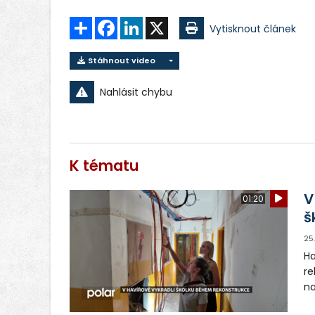
Sdílet
Facebook
LinkedIn
X
Vytisknout článek
Stáhnout video
Nahlásit chybu
K tématu
V
01:20
š
25
Ha
re
na
al