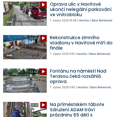
Oprava ulic v Havířově
01:22
ukončí nelegální parkování
ve vnitrobloku
7. srpna 2026
15:08
|
Havířov
|
Bára Kelnerová
Rekonstrukce zimního
03:00
stadionu v Havířově míří do
finále
7. srpna 2026
11:51
|
Havířov
|
Bára Kelnerová
Fontánu na náměstí Nad
02:43
Terasou čeká rozsáhlá
oprava
7. srpna 2026
11:42
|
Havířov
|
Bára Kelnerová
Na příměstském táboře
01:21
Sdružení ADAM tráví
prázdniny 65 dětí s