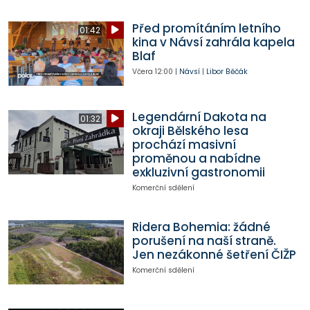
Před promítáním letního
01:42
kina v Návsí zahrála kapela
Blaf
Včera
12:00
|
Návsí
|
Libor Běčák
Legendární Dakota na
01:32
okraji Bělského lesa
prochází masivní
proměnou a nabídne
exkluzivní gastronomii
Komerční sdělení
Ridera Bohemia: žádné
porušení na naší straně.
Jen nezákonné šetření ČIŽP
Komerční sdělení