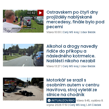
Ostravskem po čtyři dny
02:42
projížděly nablýskané
mercedesy, finále bylo pod
pecemi
Včera
10:00
|
Celý MS kraj
|
Libor Běčák
Alkohol a drogy navedly
řidiče do příkopu a
následného kotrmelce.
Naštěstí nikoho nezabil
Včera
13:27
|
Celý MS kraj
|
Libor Běčák
Motorkář se srazil s
osobním autem v centru
Havířova, stroj vyletěl ze
silnice na chodník
AKTUALIZOVÁNO
Včera
9:45
,
vydáno 8.
srpna 2026
17:51
|
Celý MS kraj
|
Jiří Cileček