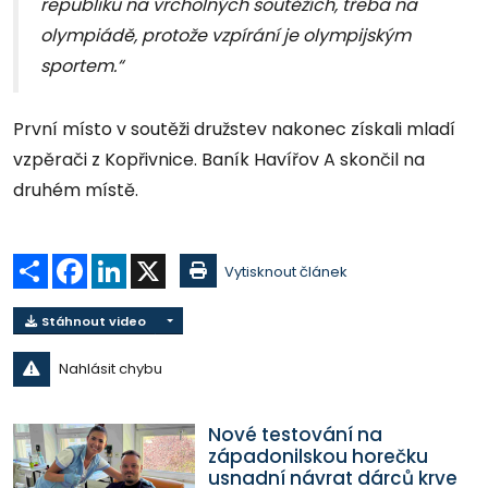
republiku na vrcholných soutěžích, třeba na
olympiádě, protože vzpírání je olympijským
sportem.“
První místo v soutěži družstev nakonec získali mladí
vzpěrači z Kopřivnice. Baník Havířov A skončil na
druhém místě.
Sdílet
Facebook
LinkedIn
X
Vytisknout článek
Stáhnout video
Nahlásit chybu
Nové testování na
západonilskou horečku
usnadní návrat dárců krve