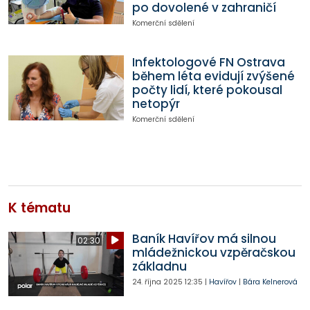
po dovolené v zahraničí
Komerční sdělení
Infektologové FN Ostrava
během léta evidují zvýšené
počty lidí, které pokousal
netopýr
Komerční sdělení
K tématu
Baník Havířov má silnou
02:30
mládežnickou vzpěračskou
základnu
24. října 2025
12:35
|
Havířov
|
Bára Kelnerová