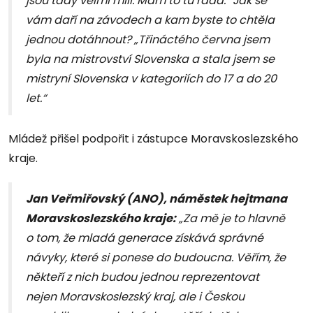
jsou tady velmi milí. Mám to tu ráda.“ Jak se
vám daří na závodech a kam byste to chtěla
jednou dotáhnout? „Třináctého června jsem
byla na mistrovství Slovenska a stala jsem se
mistryní Slovenska v kategoriích do 17 a do 20
let.“
Mládež přišel podpořit i zástupce Moravskoslezského
kraje.
Jan Veřmiřovský (ANO), náměstek hejtmana
Moravskoslezského kraje:
„Za mě je to hlavně
o tom, že mladá generace získává správné
návyky, které si ponese do budoucna. Věřím, že
někteří z nich budou jednou reprezentovat
nejen Moravskoslezský kraj, ale i Českou