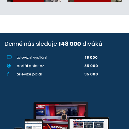
Denně nás sleduje
148 000
diváků
televizní vysílání
78 000
portál polar.cz
35 000
televize.polar
35 000