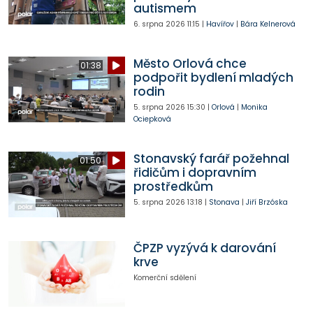
autismem
6. srpna 2026
11:15
|
Havířov
|
Bára Kelnerová
Město Orlová chce
01:38
podpořit bydlení mladých
rodin
5. srpna 2026
15:30
|
Orlová
|
Monika
Ociepková
Stonavský farář požehnal
01:50
řidičům i dopravním
prostředkům
5. srpna 2026
13:18
|
Stonava
|
Jiří Brzóska
ČPZP vyzývá k darování
krve
Komerční sdělení