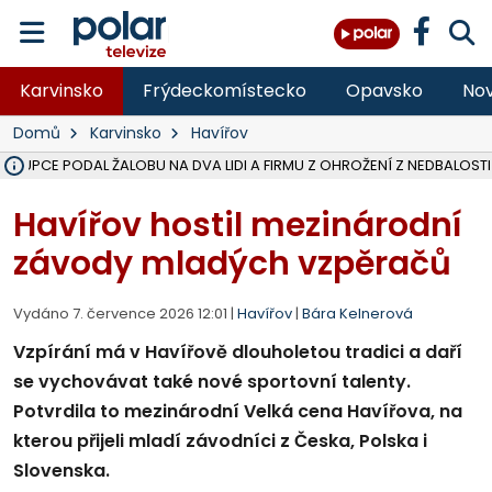
Karvinsko
Frýdeckomístecko
Opavsko
Nov
Domů
Karvinsko
Havířov
ÁSTUPCE PODAL ŽALOBU NA DVA LIDI A FIRMU Z OHROŽENÍ Z NEDBALOSTI
NA BÍLOVECKÝCH NOVÝCH DVORECH SE PO 84 LETECH ROZTOČILY L
KARVINSKÉ MOŘE ZÍSKÁ NOVÉ GASTRO ZÁZEMÍ S VYHLÍDKOVOU TER
REKONSTRUKCE MATEŘSKÉ ŠKOLY V CHLEBIČOVĚ MÍŘÍ DO FINÁLE, VÍ
CYKLISTU (74) SRAZIL V BRUNTÁLU KAMION, JE V OHROŽENÍ ŽIVOTA,
POLICIE HLEDÁ PŘÍPADNÉ SVĚDKY, KTEŘÍ POMŮŽOU OBJASNIT PRŮ
MS KRAJ DOKONČIL OPRAVU SILNICE MEZI VRBNEM A HEŘMANOVICEM
SMVAK NABÍZÍ V DOBĚ SUCHA VODU OBCÍM A FIRMÁM, CISTERNY JE
F-M POKRAČUJE V INSTALACI FOTOVOLTAICKÝCH ELEKTRÁREN, REP
SENIOR AKADEMIE V OPAVĚ ZAHÁJILA DALŠÍ BĚH, REPORTÁŽ NA POL
PLANETÁRIUM V OSTRAVĚ CHYSTÁ POZOROVÁNÍ ČÁSTEČNÉHO ZATMĚ
OPRAVA ULIC V HAVÍŘOVĚ UKONČÍ NELEGÁLNÍ PARKOVÁNÍ VE VNI
V HAVÍŘOVĚ SE TĚŽCE ZRANIL MOTORKÁŘ PO SRÁŽCE S AUTEM, INF
FC BANÍK OSTRAVA PROHRÁL V HRADCI KRÁLOVÉ 1:2, OD 43. MINUTY 
MOTORKÁŘ SRAZIL VE F-M NA PŘECHODU CHODCE, DLE POLICIE
Havířov hostil mezinárodní
závody mladých vzpěračů
Vydáno 7. července 2026 12:01 |
Havířov
|
Bára Kelnerová
Vzpírání má v Havířově dlouholetou tradici a daří
se vychovávat také nové sportovní talenty.
Potvrdila to mezinárodní Velká cena Havířova, na
kterou přijeli mladí závodníci z Česka, Polska i
Slovenska.