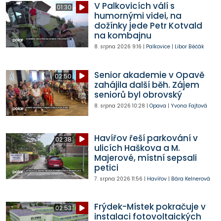
V Palkovicích válí s
01:30
humornými videi, na
dožínky jede Petr Kotvald
na kombajnu
8. srpna 2026
9:16
|
Palkovice
|
Libor Běčák
Senior akademie v Opavě
02:50
zahájila další běh. Zájem
seniorů byl obrovský
8. srpna 2026
10:28
|
Opava
|
Yvona Fajtová
Havířov řeší parkování v
02:38
ulicích Haškova a M.
Majerové, místní sepsali
petici
7. srpna 2026
11:56
|
Havířov
|
Bára Kelnerová
Frýdek-Místek pokračuje v
02:53
instalaci fotovoltaických