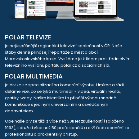
POLAR TELEVIZE
je nejúspěšnější regionální televizní společnost v ČR. Naše
štáby denně přinášejí reportáže z měst a obcí
Moravskoslezského kraje. Vysíláme je k lidem prostřednictvím
televizního vysílání, portálu polar.cz a sociálních sítí.
POLAR MULTIMEDIA
je divize se specializací na komerční výrobu. Umíme a rádi
děláme vše, co se týká multimedií - videa, virtuální realitu,
grafiky, weby. Našim klientům to přináší výhodu snadné
komunikace s jediným univerzálním a osvědčeným
dodavatelem.
Obě naše divize těží z více než 30ti let zkušeností (založeno
1993), sdružují více než 50 profesionálů a drží řadu ocenění za
profesionalitu a proklientský přístup.