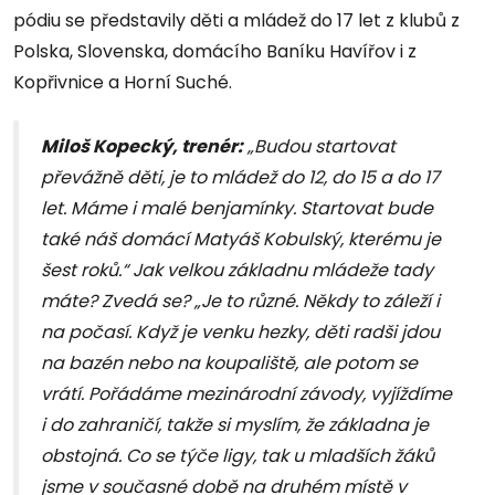
pódiu se představily děti a mládež do 17 let z klubů z
Polska, Slovenska, domácího Baníku Havířov i z
Kopřivnice a Horní Suché.
Miloš Kopecký, trenér:
„Budou startovat
převážně děti, je to mládež do 12, do 15 a do 17
let. Máme i malé benjamínky. Startovat bude
také náš domácí Matyáš Kobulský, kterému je
šest roků.“ Jak velkou základnu mládeže tady
máte? Zvedá se? „Je to různé. Někdy to záleží i
na počasí. Když je venku hezky, děti radši jdou
na bazén nebo na koupaliště, ale potom se
vrátí. Pořádáme mezinárodní závody, vyjíždíme
i do zahraničí, takže si myslím, že základna je
obstojná. Co se týče ligy, tak u mladších žáků
jsme v současné době na druhém místě v