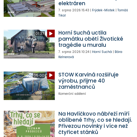
elektráren
7. srpna 2026
15:43
|
Frýdek-Místek
|
Tomáš
Tikal
Horní Suchá uctila
01:37
památku obětí Životické
tragédie u muralu
7. srpna 2026
10:24
|
Horní Suchá
|
Bára
Kelnerová
STOW Karviná rozšiřuje
05:00
výrobu, přijme 40
zaměstnanců
Komerční sdělení
Na Havlíčkovo nábřeží míří
oblíbené Trhy, co se hledají.
Přivezou novinky i více než
čtyřicet stánků