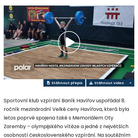
Přehrát
video
Stáhnout přepis
Stáhnout video
Sportovní klub vzpírání Baník Havířov uspořádal 8.
ročník mezinárodní Velké ceny Havířova, která byla
letos poprvé spojena také s Memoriálem Oty
Zaremby – olympijského vítěze a jedné z největších
osobností československého vzpírání. Na soutěžním