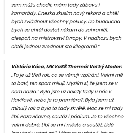
sem můžu chodit, mám tady zábavu i
kamarády. Dneska zkusím nový rekord a chtěl
bych zvládnout všechny pokusy. Do budoucna
bych se chtěl dostat někam do zahraničí,
alespoň na mistrovství Evropy. V nadhozu bych
chtěl jednou zvednout sto kilogramů.“
Viktória Kósa, MKVaSŠ Thermál Veľký Meder:
„To je už třetí rok, co se věnuji vzpírání. Velmi mě
to baví, ten sport miluji. Myslím si, že jsem se v
něm našla.“ Byla jste už někdy tady u nás v
Havířově, nebo je to premiéra?„Byla jsem už
minulý rok a bylo to tady skvělé. Moc se mi tady
líbí. Rozcvičovna, soutěž i pódium. Je to všechno
velmi dobré. Líbí se mi i město a soutěž. Lidé