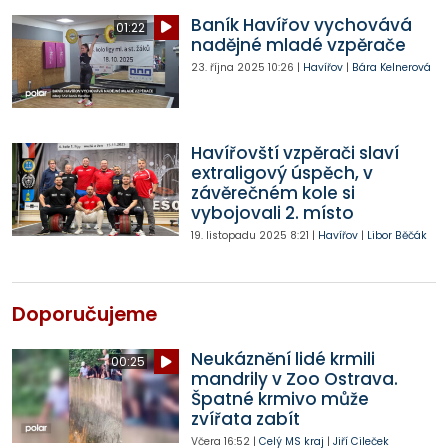
Baník Havířov vychovává
01:22
nadějné mladé vzpěrače
23. října 2025
10:26
|
Havířov
|
Bára Kelnerová
Havířovští vzpěrači slaví
extraligový úspěch, v
závěrečném kole si
vybojovali 2. místo
19. listopadu 2025
8:21
|
Havířov
|
Libor Běčák
Doporučujeme
Neukáznění lidé krmili
00:25
mandrily v Zoo Ostrava.
Špatné krmivo může
zvířata zabít
Včera
16:52
|
Celý MS kraj
|
Jiří Cileček