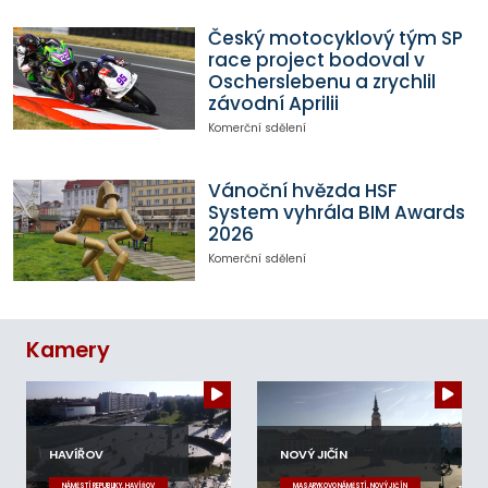
Český motocyklový tým SP
race project bodoval v
Oscherslebenu a zrychlil
závodní Aprilii
Komerční sdělení
Vánoční hvězda HSF
System vyhrála BIM Awards
2026
Komerční sdělení
Kamery
HAVÍŘOV
NOVÝ JIČÍN
NÁMĚSTÍ REPUBLIKY, HAVÍŘOV
MASARYKOVO NÁMĚSTÍ, NOVÝ JIČÍN