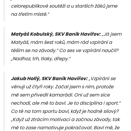
celorepublikové soutěži a u starších žáků jsme
na třetím místě.“
Matyáš Kobulský, SKV Baník Havířov:
„Já jsem
Matyáš, mám šest roků, mám rád vzpírání a
těším se na závody.“ Co ses ve vzpírání naučil?
„Nadhoz, trh, tlaky, dřepy.“
Jakub Hollý, SKV Baník Havířov:
„Vzpírání se
věnuji už čtyři roky. Začal jsem s ním, protože
mě sem přivedli kamarádi. Oni už sem sice
nechodí, ale mě to baví. Je to disciplína i sport.“
Co tě na tom sportu baví, když je hodně silový?
„Když už ztrácím motivaci a začnou závody, tak
mě to zase namotivuje pokračovat. Baví mě, že