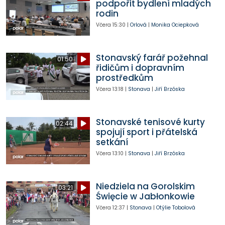
podpořit bydlení mladých
rodin
Včera
15:30
|
Orlová
|
Monika Ociepková
Stonavský farář požehnal
01:50
řidičům i dopravním
prostředkům
Včera
13:18
|
Stonava
|
Jiří Brzóska
Stonavské tenisové kurty
02:44
spojují sport i přátelská
setkání
Včera
13:10
|
Stonava
|
Jiří Brzóska
Niedziela na Gorolskim
03:21
Święcie w Jabłonkowie
Včera
12:37
|
Stonava
|
Otýlie Tobolová