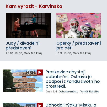
Kam vyrazit - Karvinsko
Judy / divadelní
Operky / představení
představení
pro děti
25.10.
19:00
, Celý MS kraj
13.9.
15:00
, Celý MS kraj
Proskovice chystají
02:46
odbahnění. Ostrava je
podpoří z Fondu životního
prostředí.
Dnes
9:14
|
Ostrava-město
|
Tomáš Kořistka
Dohoda Frýdku-Místku a
02:53