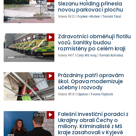
Slezanu Holding přinesla
novou parkovací plochu
Včera
16:12
|
Frýdek-Místek
|
Tomáš Tikal
Zdravotníci obměňují flotilu
01:18
vozů. Sanitky budou
rozmístěny po celém kraji
Včera
14:17
|
Celý MS kraj
|
Tomáš Kořistka
Prázdniny patří opravám
02:56
škol. Opava modernizuje
učebny i rozvody
Včera
18:13
|
Opava
|
Yvona Fajtová
Falešní investiční poradci z
03:02
Ukrajiny obrali Čechy o
miliony. Kriminalisté z MS
kraje zasahovali v Kyjevě