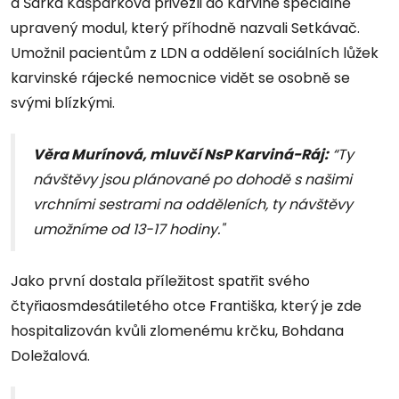
a Šárka Kašpárková přivezli do Karviné speciálně
upravený modul, který příhodně nazvali Setkávač.
Umožnil pacientům z LDN a oddělení sociálních lůžek
karvinské rájecké nemocnice vidět se osobně se
svými blízkými.
Věra Murínová, mluvčí NsP Karviná-Ráj:
“Ty
návštěvy jsou plánované po dohodě s našimi
vrchními sestrami na odděleních, ty návštěvy
umožníme od 13-17 hodiny."
Jako první dostala příležitost spatřit svého
čtyřiaosmdesátiletého otce Františka, který je zde
hospitalizován kvůli zlomenému krčku, Bohdana
Doležalová.