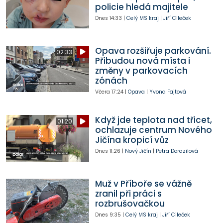
policie hledá majitele
Dnes
14:33
|
Celý MS kraj
|
Jiří Cileček
Opava rozšiřuje parkování.
02:33
Přibudou nová místa i
změny v parkovacích
zónách
Včera
17:24
|
Opava
|
Yvona Fajtová
Když jde teplota nad třicet,
01:20
ochlazuje centrum Nového
Jičína kropicí vůz
Dnes
11:26
|
Nový Jičín
|
Petra Dorazilová
Muž v Příboře se vážně
zranil při práci s
rozbrušovačkou
Dnes
9:35
|
Celý MS kraj
|
Jiří Cileček