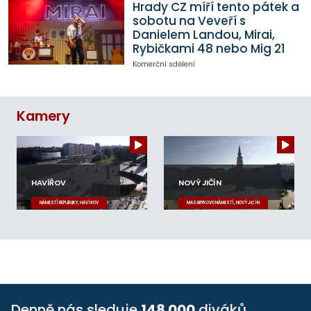
Hrady CZ míří tento pátek a
sobotu na Veveří s
Danielem Landou, Mirai,
Rybičkami 48 nebo Mig 21
Komerční sdělení
Kamery
HAVÍŘOV
NOVÝ JIČÍN
NÁMĚSTÍ REPUBLIKY, HAVÍŘOV
MASARYKOVO NÁMĚSTÍ, NOVÝ JIČÍN
Denně nás sleduje
148 000
diváků