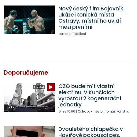
Nový český film Bojovník
ukáže ikonická místa
Ostravy, místní ho uvidí
mezi prvními
Komerční sdělení
Doporučujeme
OZO bude mít vlastní
02:44
elektřinu. V Kunčicích
vyrostou 2 kogenerační
jednotky
Dnes
10:06
|
Ostrava-město
|
Tomáš Kořistka
Dvouletého chlapečka v
Havířově pokousal pes,