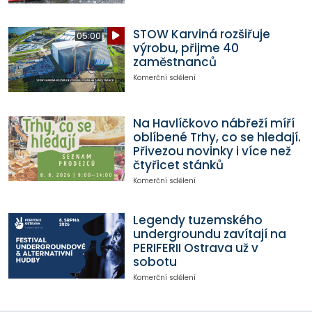
STOW Karviná rozšiřuje
05:00
výrobu, přijme 40
zaměstnanců
Komerční sdělení
Na Havlíčkovo nábřeží míří
oblíbené Trhy, co se hledají.
Přivezou novinky i více než
čtyřicet stánků
Komerční sdělení
Legendy tuzemského
undergroundu zavítají na
PERIFERII Ostrava už v
sobotu
Komerční sdělení