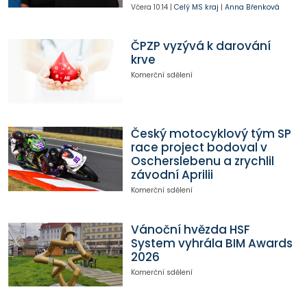
Včera
10:14
|
Celý MS kraj
|
Anna Břenková
ČPZP vyzývá k darování
krve
Komerční sdělení
Český motocyklový tým SP
race project bodoval v
Oscherslebenu a zrychlil
závodní Aprilii
Komerční sdělení
Vánoční hvězda HSF
System vyhrála BIM Awards
2026
Komerční sdělení