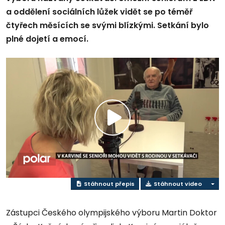
a oddělení sociálních lůžek vidět se po téměř
čtyřech měsících se svými blízkými. Setkání bylo
plné dojetí a emocí.
Přehrát
video
Stáhnout přepis
Stáhnout video
Zástupci Českého olympijského výboru Martin Doktor