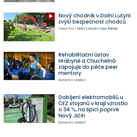
Nový chodník v Dolní Lutyni
01:41
zvýší bezpečnost chodců
Včera
8:12
|
Dolní Lutyně
|
Libor Běčák
Rehabilitační ústav
Hrabyně a Chuchelná
zapojuje do péče peer
mentory
Komerční sdělení
Dobíjení elektromobilů u
ČEZ stojanů v kraji vzrostlo
o 34 %, na špici poprvé
Nový Jičín
Komerční sdělení