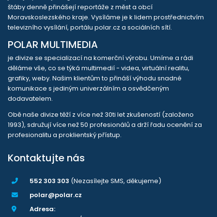
štáby denně přinášejí reportáže z měst a obcí
Moravskoslezského kraje. Vysíláme je k lidem prostřednictvím
televizního vysílání, portálu polar.cz a sociálních sítí.
POLAR MULTIMEDIA
je divize se specializací na komerční výrobu. Umíme a rádi
děláme vše, co se týká multimedií - videa, virtuální realitu,
grafiky, weby. Našim klientům to přináší výhodu snadné
komunikace s jediným univerzálním a osvědčeným
dodavatelem.
Obě naše divize těží z více než 30ti let zkušeností (založeno
1993), sdružují více než 50 profesionálů a drží řadu ocenění za
profesionalitu a proklientský přístup.
Kontaktujte nás
552 303 303
(Nezasílejte SMS, děkujeme)
polar@polar.cz
Adresa: