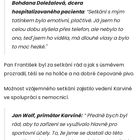
Bohdana Doležalová, dcera
hospitalizovaného pacienta
: “Setkání s mým
tatínkem bylo emotivní, plačtivé. Já jsem ho
celou dobu slyšela přes telefon, ale nebylo to
ono, teď jsem ho viděla, má dlouhé vlasy a bylo
to moc hezké."
Pan František byl za setkání rád a jak s úsměvem
prozradil, těší se na holiče a na dobré čepované pivo.
Možnost vzájemného setkání zajistilo vedení Karviné
ve spolupráci s nemocnicí.
Jan Wolf, primátor Karviné:
“ Předně bych byl
rád, aby to zařízení se využívalo hlavně pro
sportovní účely. To, že jsme se dostali do této