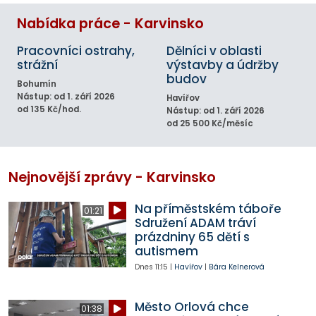
Nabídka práce - Karvinsko
Pracovníci ostrahy,
Dělníci v oblasti
strážní
výstavby a údržby
budov
Bohumín
Nástup: od 1. září 2026
Havířov
od 135 Kč/hod.
Nástup: od 1. září 2026
od 25 500 Kč/měsíc
Nejnovější zprávy - Karvinsko
Na příměstském táboře
01:21
Sdružení ADAM tráví
prázdniny 65 dětí s
autismem
Dnes
11:15
|
Havířov
|
Bára Kelnerová
Město Orlová chce
01:38