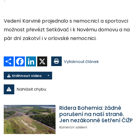
Vedení Karviné projednalo s nemocnicí a sportovci
možnost převézt Setkávač i k Novému domovu a na
pár dní zakotví i v orlovské nemocnici.
Sdílet
Facebook
LinkedIn
X
Vytisknout článek
Stáhnout video
Nahlásit chybu
Ridera Bohemia: žádné
porušení na naší straně.
Jen nezákonné šetření ČIŽP
Komerční sdělení