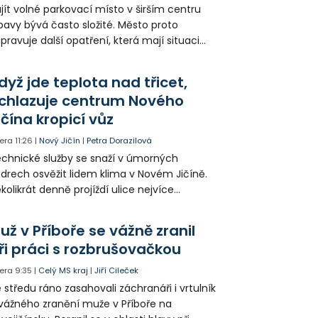
jít volné parkovací místo v širším centru
avy bývá často složité. Město proto
ipravuje další opatření, která mají situaci
epšit. Vznikají nová parkovací stání, mění se
ganizace dopravy a některé novinky čekají
dyž jde teplota nad třicet,
ké řidiče v parkovacích zónách.
chlazuje centrum Nového
ičína kropicí vůz
era
11:26
|
Nový Jičín
|
Petra Dorazilová
chnické služby se snaží v úmorných
drech osvěžit lidem klima v Novém Jičíně.
kolikrát denně projíždí ulice nejvíce
hřátého centra kropící vůz. Zvýšila se také
tenzita zálivky květinových záhonů.
už v Příboře se vážně zranil
ři práci s rozbrušovačkou
era
9:35
|
Celý MS kraj
|
Jiří Cileček
 středu ráno zasahovali záchranáři i vrtulník
vážného zranění muže v Příboře na