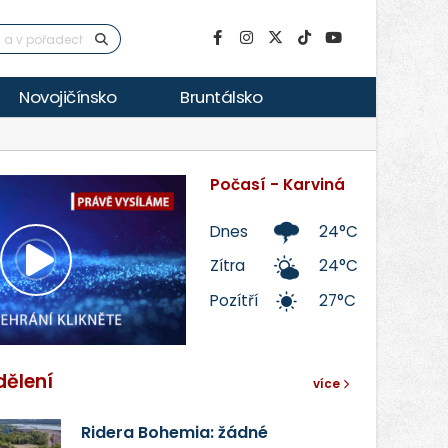
Novojičínsko
Bruntálsko
Počasí - Karviná
Dnes
24°C
Zítra
24°C
Přehrát
Pozítří
27°C
video
dělení
více
Ridera Bohemia: žádné