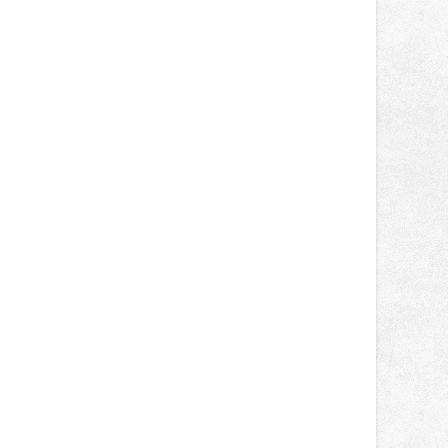
světa vrcholových zápasů, tentokrát
v MMA.