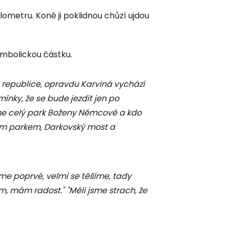
ilometru. Koně ji poklidnou chůzí ujdou
ymbolickou částku.
o republice, opravdu Karviná vychází
mínky, že se bude jezdit jen po
eme celý park Boženy Němcové a kdo
ým parkem, Darkovský most a
e poprvé, velmi se těšíme, tady
 mám radost." "Měli jsme strach, že