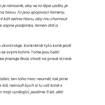
je nánosník, aby se to lépe uzdilo, je
na hlavu. To jsou spojovací řemeny,
když kůň sehne hlavu, aby mu chomout
se zapne podpínka, řemen drží a
zkontroluje. Konkrétně tyto koně jezdí
da se svými koňmi. Tohle jsou čeští
se jmenuje Rival, chodí na pravé straně
řažen, ten toho moc neuměl, tak jsme
lidi, netroufl bych si tu vzít koně s
jí vynikající, jezdíme 11 let, děti