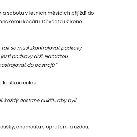
 a sobotu v letních měsících přijíždí do
storickému kočáru. Děvčata už koně
e, tak se musí zkontrolovat podkovy,
, jesti podkovy drží. Namažou
ostrojovat do postrojů."
ě kostkou cukru.
í, každý dostane cukřík, aby byli
dušky, chomoutu s opratěmi a uzdou.