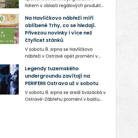
lídrem v oblasti regálových produktů
a systémů, stabilním
Na Havlíčkovo nábřeží míří
zaměstnavatelem na Karvinsku a
oblíbené Trhy, co se hledají.
firmou s obrovským potenciálem.
Přivezou novinky i více než
čtyřicet stánků
V sobotu 8. srpna se Havlíčkovo
nábřeží v Ostravě opět promění v
místo plné vůní, chutí a poctivých
Legendy tuzemského
lokálních výrobků. Trhy, co se hledají
undergroundu zavítají na
tentokrát nabídnou více než čtyřicet
PERIFERII Ostrava už v sobotu
pečlivě vybraných stánků s kvalitní
gastronomií, farmářskými produkty,
V sobotu 8. srpna se areál Svazácká v
designem i řemeslnou tvorbou.
Ostravě-Zábřehu promění v baštu
Návštěvníci se mohou těšit nejen na
undergroundové a alternativní
oblíbené stálice, ale také na řadu
hudby. Uskuteční se zde totiž první
novinek, které v Ostravě běžně
ročník festivalu PERIFERIE Ostrava.
nepotkají.
Brány areálu se otevřou půlhodinu po
poledni, na příchozí čekají koncerty,