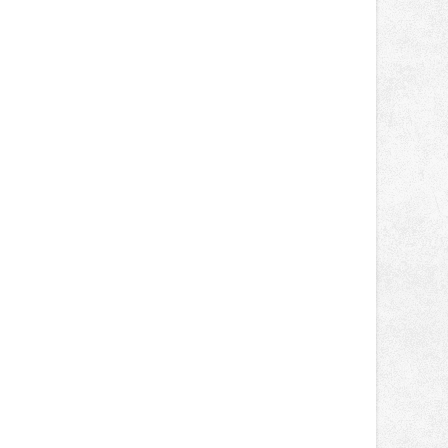
autorská čtení a rozhovory.
Vstupenky v ceně 450 Kč jsou v
prodeji.