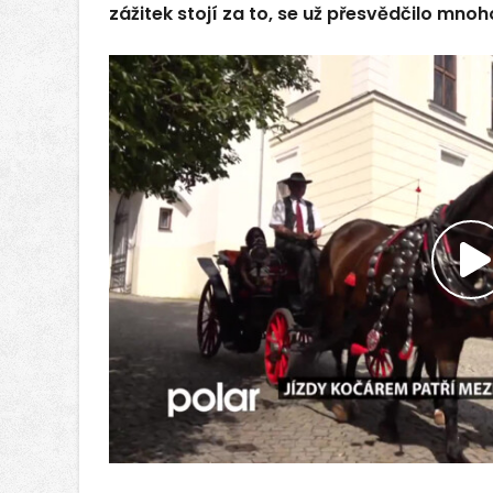
zážitek stojí za to, se už přesvědčilo mno
P
v