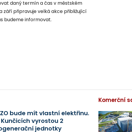
vovat daný termín a čas v městském
září připravuje velká akce přibližující
ás budeme informovat.
Komerční s
ZO bude mít vlastní elektřinu.
0
 Kunčicích vyrostou 2
ogenerační jednotky