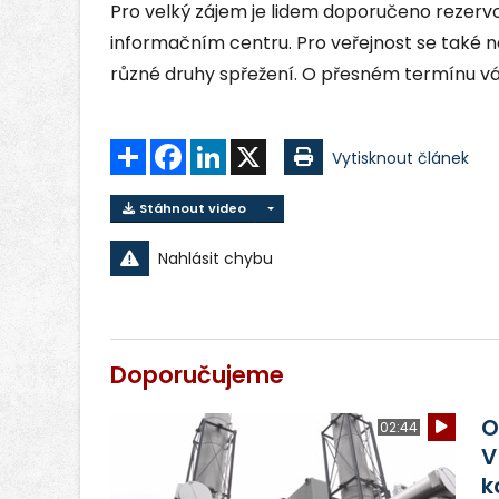
Pro velký zájem je lidem doporučeno rezer
informačním centru. Pro veřejnost se také na 
různé druhy spřežení. O přesném termínu v
Sdílet
Facebook
LinkedIn
X
Vytisknout článek
Stáhnout video
Nahlásit chybu
Doporučujeme
O
02:44
V
k