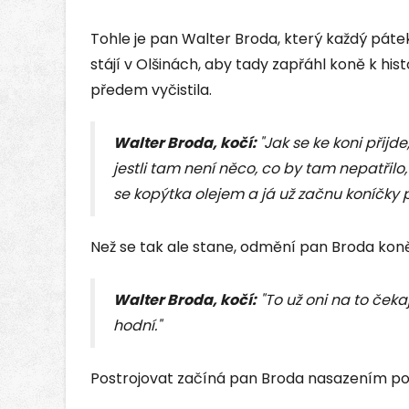
Tohle je pan Walter Broda, který každý pátek
stájí v Olšinách, aby tady zapřáhl koně k hi
předem vyčistila.
Walter Broda, kočí:
"Jak se ke koni přijd
jestli tam není něco, co by tam nepatřilo
se kopýtka olejem a já už začnu koníčky p
Než se tak ale stane, odmění pan Broda kon
Walter Broda, kočí:
"To už oni na to čekaj
hodní."
Postrojovat začíná pan Broda nasazením po