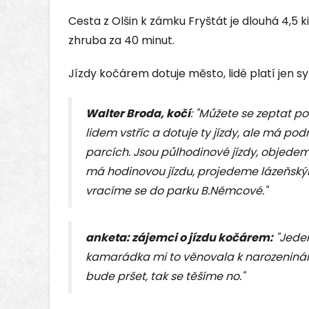
Cesta z Olšin k zámku Fryštát je dlouhá 4,5 k
zhruba za 40 minut.
Jízdy kočárem dotuje město, lidé platí jen s
Walter Broda, kočí
: "Můžete se zeptat p
lidem vstříc a dotuje ty jízdy, ale má pod
parcích. Jsou půlhodinové jízdy, objed
má hodinovou jízdu, projedeme lázeňsk
vracíme se do parku B.Němcové."
anketa: zájemci o jízdu kočárem:
"Jedem
kamarádka mi to věnovala k narozeninám,
bude pršet, tak se těšíme no."