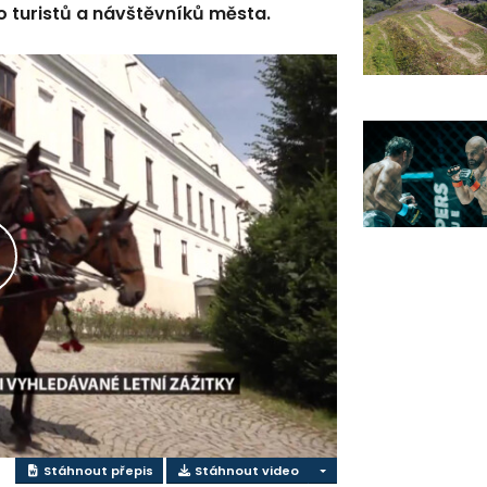
ho turistů a návštěvníků města.
řehrát
ideo
Stáhnout přepis
Stáhnout video