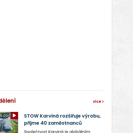
dělení
více
STOW Karviná rozšiřuje výrobu,
5:00
přijme 40 zaměstnanců
Společnost Karviná je globálním