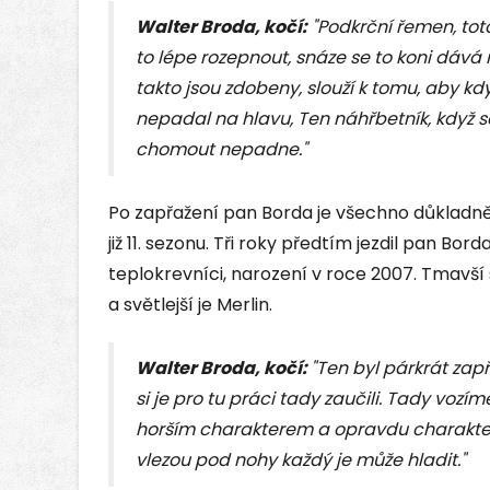
Walter Broda, kočí:
"Podkrční řemen, toto 
to lépe rozepnout, snáze se to koni dává 
takto jsou zdobeny, slouží k tomu, aby 
nepadal na hlavu, Ten náhřbetník, když 
chomout nepadne."
Po zapřažení pan Borda je všechno důkladně 
již 11. sezonu. Tři roky předtím jezdil pan Bor
teplokrevníci, narození v roce 2007. Tmavší 
a světlejší je Merlin.
Walter Broda, kočí:
"Ten byl párkrát zap
si je pro tu práci tady zaučili. Tady vozíme 
horším charakterem a opravdu charakter ma
vlezou pod nohy každý je může hladit."