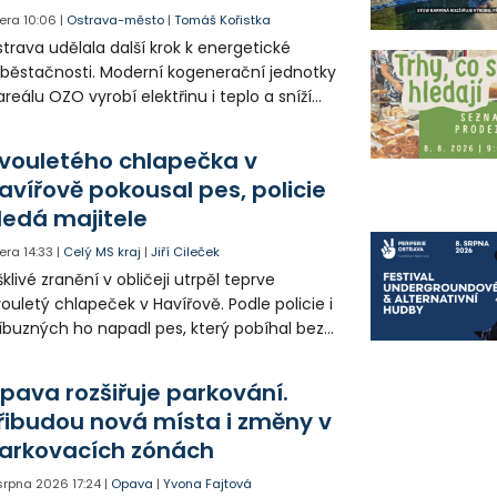
era
10:06
|
Ostrava-město
|
Tomáš Kořistka
trava udělala další krok k energetické
běstačnosti. Moderní kogenerační jednotky
areálu OZO vyrobí elektřinu i teplo a sníží
klady i emise. Malou elektrárnu postaví
olia přímo v Kunčicích.
vouletého chlapečka v
avířově pokousal pes, policie
ledá majitele
era
14:33
|
Celý MS kraj
|
Jiří Cileček
klivé zranění v obličeji utrpěl teprve
ouletý chlapeček v Havířově. Podle policie i
íbuzných ho napadl pes, který pobíhal bez
dítka a náhubku. Majitel psa údajně z místa
ešel. Případem už se zabývá policie, která
pava rozšiřuje parkování.
jitele psa hledá.
řibudou nová místa i změny v
arkovacích zónách
 srpna 2026
17:24
|
Opava
|
Yvona Fajtová