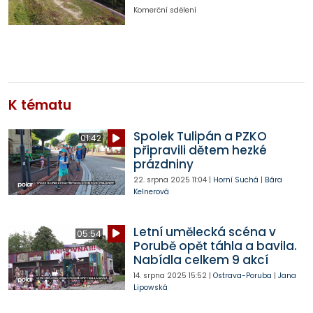
Komerční sdělení
K tématu
Spolek Tulipán a PZKO
01:42
připravili dětem hezké
prázdniny
22. srpna 2025
11:04
|
Horní Suchá
|
Bára
Kelnerová
Letní umělecká scéna v
05:54
Porubě opět táhla a bavila.
Nabídla celkem 9 akcí
14. srpna 2025
15:52
|
Ostrava-Poruba
|
Jana
Lipowská