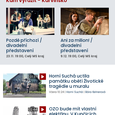
Kam vyrazit - Karvinsko
Pozdě příchozí /
Ani za milion! /
divadelní
divadelní
představení
představení
23.11.
19:00
, Celý MS kraj
9.12.
19:00
, Celý MS kraj
Horní Suchá uctila
01:37
památku obětí Životické
tragédie u muralu
Včera
10:24
|
Horní Suchá
|
Bára Kelnerová
OZO bude mít vlastní
02:44
elektřinu. V Kunčicích