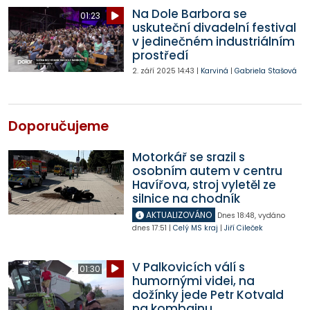
Na Dole Barbora se
01:23
uskuteční divadelní festival
v jedinečném industriálním
prostředí
2. září 2025
14:43
|
Karviná
|
Gabriela Stašová
Doporučujeme
Motorkář se srazil s
osobním autem v centru
Havířova, stroj vyletěl ze
silnice na chodník
AKTUALIZOVÁNO
Dnes
18:48
,
vydáno
dnes
17:51
|
Celý MS kraj
|
Jiří Cileček
V Palkovicích válí s
01:30
humornými videi, na
dožínky jede Petr Kotvald
na kombajnu