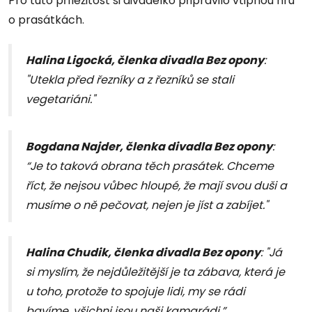
Pro tuto příležitost si divadélko připravilo vtipnou hru
o prasátkách.
Halina Ligocká, členka divadla Bez opony
:
"Utekla před řezníky a z řezníků se stali
vegetariáni."
Bogdana Najder, členka divadla Bez opony
:
“Je to taková obrana těch prasátek. Chceme
říct, že nejsou vůbec hloupé, že mají svou duši a
musíme o ně pečovat, nejen je jíst a zabíjet."
Halina Chudik, členka divadla Bez opony
: "Já
si myslím, že nejdůležitější je ta zábava, která je
u toho, protože to spojuje lidi, my se rádi
bavíme, všichni jsou naši kamarádi.”