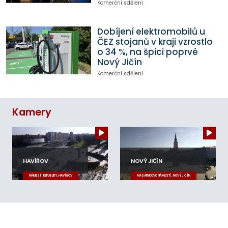
Komerční sdělení
Dobíjení elektromobilů u
ČEZ stojanů v kraji vzrostlo
o 34 %, na špici poprvé
Nový Jičín
Komerční sdělení
Kamery
HAVÍŘOV
NOVÝ JIČÍN
NÁMĚSTÍ REPUBLIKY, HAVÍŘOV
MASARYKOVO NÁMĚSTÍ, NOVÝ JIČÍN