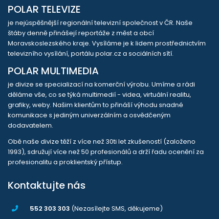
POLAR TELEVIZE
je nejúspěšnější regionální televizní společnost v ČR. Naše
štáby denně přinášejí reportáže z měst a obcí
Moravskoslezského kraje. Vysíláme je k lidem prostřednictvím
televizního vysílání, portálu polar.cz a sociálních sítí.
POLAR MULTIMEDIA
je divize se specializací na komerční výrobu. Umíme a rádi
děláme vše, co se týká multimedií - videa, virtuální realitu,
grafiky, weby. Našim klientům to přináší výhodu snadné
komunikace s jediným univerzálním a osvědčeným
dodavatelem.
Obě naše divize těží z více než 30ti let zkušeností (založeno
1993), sdružují více než 50 profesionálů a drží řadu ocenění za
profesionalitu a proklientský přístup.
Kontaktujte nás
552 303 303
(Nezasílejte SMS, děkujeme)