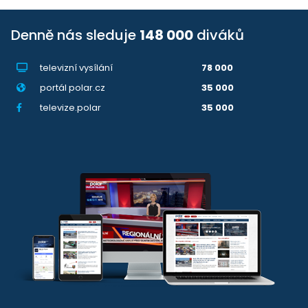
Denně nás sleduje
148 000
diváků
televizní vysílání
78 000
portál polar.cz
35 000
televize.polar
35 000