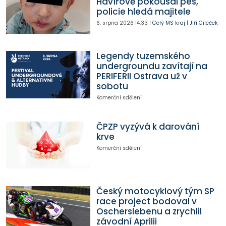
Havířově pokousal pes,
policie hledá majitele
6. srpna 2026
14:33
|
Celý MS kraj
|
Jiří Cileček
Legendy tuzemského
undergroundu zavítají na
PERIFERII Ostrava už v
sobotu
Komerční sdělení
ČPZP vyzývá k darování
krve
Komerční sdělení
Český motocyklový tým SP
race project bodoval v
Oscherslebenu a zrychlil
závodní Aprilii