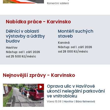
Komerční sdělení
Nabídka práce - Karvinsko
Dělníci v oblasti
Montéři suchých
výstavby a údržby
staveb
budov
Karviná
Nástup: od 1. září 2026
Havířov
od 28 000 Kč/měsíc
Nástup: od 1. září 2026
od 25 500 Kč/měsíc
Nejnovější zprávy - Karvinsko
Oprava ulic v Havířově
01:22
ukončí nelegální parkování
ve vnitrobloku
Včera
15:08
|
Havířov
|
Bára Kelnerová