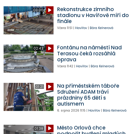
Rekonstrukce zimního
03:00
stadionu v Havířově míří do
finále
Včera
11:51
|
Havířov
|
Bára Kelnerová
Fontánu na náměstí Nad
02:43
Terasou čeká rozsáhlá
oprava
Včera
11:42
|
Havířov
|
Bára Kelnerová
Na příměstském táboře
01:21
Sdružení ADAM tráví
prázdniny 65 dětí s
autismem
6. srpna 2026
11:15
|
Havířov
|
Bára Kelnerová
Město Orlová chce
01:38
podpořit bydlení mladých