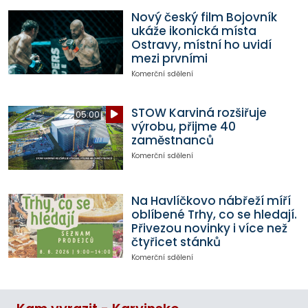
Nový český film Bojovník
ukáže ikonická místa
Ostravy, místní ho uvidí
mezi prvními
Komerční sdělení
STOW Karviná rozšiřuje
05:00
výrobu, přijme 40
zaměstnanců
Komerční sdělení
Na Havlíčkovo nábřeží míří
oblíbené Trhy, co se hledají.
Přivezou novinky i více než
čtyřicet stánků
Komerční sdělení