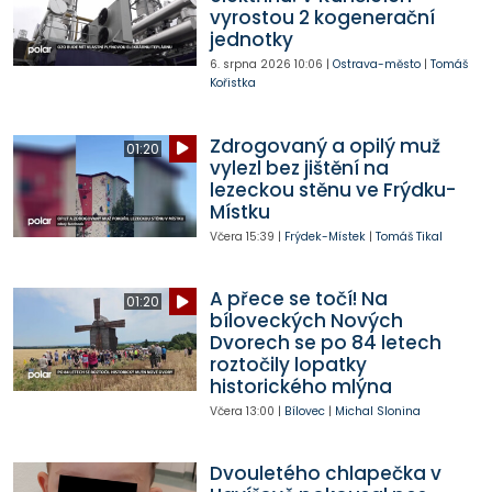
vyrostou 2 kogenerační
jednotky
6. srpna 2026
10:06
|
Ostrava-město
|
Tomáš
Kořistka
Zdrogovaný a opilý muž
01:20
vylezl bez jištění na
lezeckou stěnu ve Frýdku-
Místku
Včera
15:39
|
Frýdek-Místek
|
Tomáš Tikal
A přece se točí! Na
01:20
bíloveckých Nových
Dvorech se po 84 letech
roztočily lopatky
historického mlýna
Včera
13:00
|
Bílovec
|
Michal Slonina
Dvouletého chlapečka v