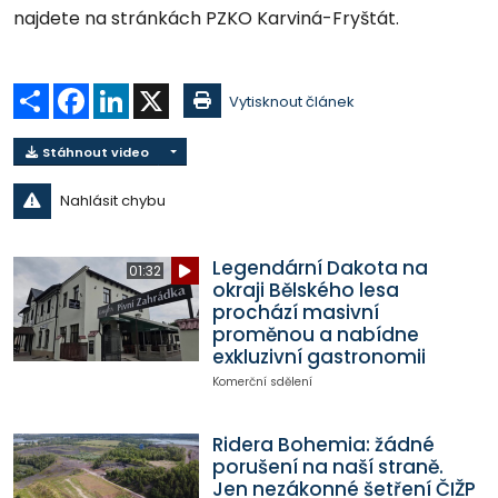
najdete na stránkách PZKO Karviná-Fryštát.
Sdílet
Facebook
LinkedIn
X
Vytisknout článek
Stáhnout video
Nahlásit chybu
Legendární Dakota na
01:32
okraji Bělského lesa
prochází masivní
proměnou a nabídne
exkluzivní gastronomii
Komerční sdělení
Ridera Bohemia: žádné
porušení na naší straně.
Jen nezákonné šetření ČIŽP