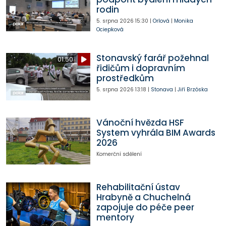
rodin
5. srpna 2026
15:30
|
Orlová
|
Monika
Ociepková
Stonavský farář požehnal
01:50
řidičům i dopravním
prostředkům
5. srpna 2026
13:18
|
Stonava
|
Jiří Brzóska
Vánoční hvězda HSF
System vyhrála BIM Awards
2026
Komerční sdělení
Rehabilitační ústav
Hrabyně a Chuchelná
zapojuje do péče peer
mentory