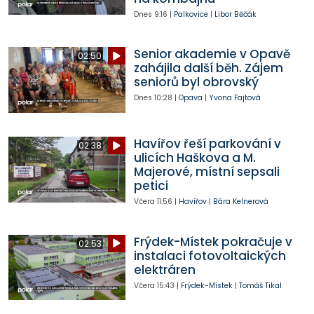
Dnes
9:16
|
Palkovice
|
Libor Běčák
Senior akademie v Opavě
02:50
zahájila další běh. Zájem
seniorů byl obrovský
Dnes
10:28
|
Opava
|
Yvona Fajtová
Havířov řeší parkování v
02:38
ulicích Haškova a M.
Majerové, místní sepsali
petici
Včera
11:56
|
Havířov
|
Bára Kelnerová
Frýdek-Místek pokračuje v
02:53
instalaci fotovoltaických
elektráren
Včera
15:43
|
Frýdek-Místek
|
Tomáš Tikal