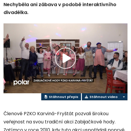
Nechyběla ani zábava v podobě interaktivního
divadélka.
Přehrát
video
Stáhnout přepis
Stáhnout video
Členové PZKO Karviná-Fryštát pozvali širokou
veřejnost na svou tradiční akci Zabijačkové hody.
Zatímco v roce 2010, kdy tuto akci uspořádali poprvé,