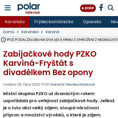
Karvinsko
Frýdeckomístecko
Opavsko
Nov
Domů
Karvinsko
Karviná
ÁSTUPCE PODAL ŽALOBU NA DVA LIDI A FIRMU Z OHROŽENÍ Z NEDBALOSTI
NA SLEZSKÉ HARTĚ PŘIBYLO SINIC, VODA MÁ HORŠÍ KVALITU, HYGIENI
NA BÍLOVECKÝCH NOVÝCH DVORECH SE PO 84 LETECH ROZTOČILY L
KARVINSKÉ MOŘE ZÍSKÁ NOVÉ GASTRO ZÁZEMÍ S VYHLÍDKOVOU TER
REKONSTRUKCE MATEŘSKÉ ŠKOLY V CHLEBIČOVĚ MÍŘÍ DO FINÁLE, VÍ
CYKLISTU (74) SRAZIL V BRUNTÁLU KAMION, JE V OHROŽENÍ ŽIVOTA,
POLICIE HLEDÁ PŘÍPADNÉ SVĚDKY, KTEŘÍ POMŮŽOU OBJASNIT PRŮ
MS KRAJ DOKONČIL OPRAVU SILNICE MEZI VRBNEM A HEŘMANOVICEM
SMVAK NABÍZÍ V DOBĚ SUCHA VODU OBCÍM A FIRMÁM, CISTERNY JE
F-M POKRAČUJE V INSTALACI FOTOVOLTAICKÝCH ELEKTRÁREN, REP
SENIOR AKADEMIE V OPAVĚ ZAHÁJILA DALŠÍ BĚH, REPORTÁŽ NA POL
PLANETÁRIUM V OSTRAVĚ CHYSTÁ POZOROVÁNÍ ČÁSTEČNÉHO ZATMĚ
OPRAVA ULIC V HAVÍŘOVĚ UKONČÍ NELEGÁLNÍ PARKOVÁNÍ VE VNI
V HAVÍŘOVĚ SE TĚŽCE ZRANIL MOTORKÁŘ PO SRÁŽCE S AUTEM, INF
TRAGICKÁ SRÁŽKA VLAKU S KAMIONEM V DOLNÍ LUTYNI Z LEDNA 
Zabijačkové hody PZKO
Karviná-Fryštát s
divadélkem Bez opony
Vydáno 25. října 2022 17:03 |
Karviná
|
Monika Danková
Místní skupina PZKO už dvanáctým rokem
uspořádala pro veřejnost zabijačkové hody. Jelikož
je o tuto akci velký zájem, stoupá náročnost
příprav a množství výrobků, o které je zájem.