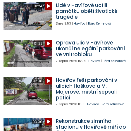
Lidé v Havířově uctili
01:24
památku obětí životické
tragédie
Dnes
9:53
|
Havířov
|
Bára Kelnerová
Oprava ulic v Havířově
01:22
ukončí nelegální parkování
ve vnitrobloku
7. srpna 2026
15:08
|
Havířov
|
Bára Kelnerová
Havířov řeší parkování v
02:38
ulicích Haškova a M.
Majerové, místní sepsali
petici
7. srpna 2026
11:56
|
Havířov
|
Bára Kelnerová
Rekonstrukce zimního
03:00
stadionu v Havířově míří do