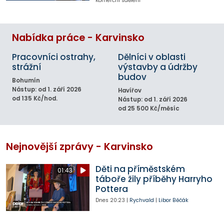
Komerční sdělení
Nabídka práce - Karvinsko
Pracovníci ostrahy,
Dělníci v oblasti
strážní
výstavby a údržby
budov
Bohumín
Nástup: od 1. září 2026
Havířov
od 135 Kč/hod.
Nástup: od 1. září 2026
od 25 500 Kč/měsíc
Nejnovější zprávy - Karvinsko
Děti na příměstském
01:43
táboře žily příběhy Harryho
Pottera
Dnes
20:23
|
Rychvald
|
Libor Běčák