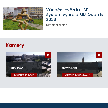
Vánoční hvězda HSF
System vyhrála BIM Awards
2026
Komerční sdělení
Kamery
HAVÍŘOV
NOVÝ JIČÍN
NÁMĚSTÍ REPUBLIKY, HAVÍŘOV
MASARYKOVO NÁMĚSTÍ, NOVÝ JIČÍN