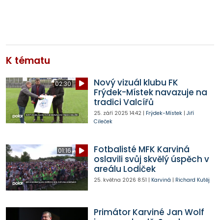
K tématu
Nový vizuál klubu FK
02:30
Frýdek-Místek navazuje na
tradici Valcířů
25. září 2025
14:42
|
Frýdek-Místek
|
Jiří
Cileček
Fotbalisté MFK Karviná
01:16
oslavili svůj skvělý úspěch v
areálu Lodiček
25. května 2026
8:51
|
Karviná
|
Richard Kutěj
Primátor Karviné Jan Wolf