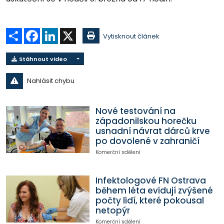
Sdílet
Facebook
LinkedIn
X
Vytisknout článek
Stáhnout video
Nahlásit chybu
Nové testování na
západonilskou horečku
usnadní návrat dárců krve
po dovolené v zahraničí
Komerční sdělení
Infektologové FN Ostrava
během léta evidují zvýšené
počty lidí, které pokousal
netopýr
Komerční sdělení