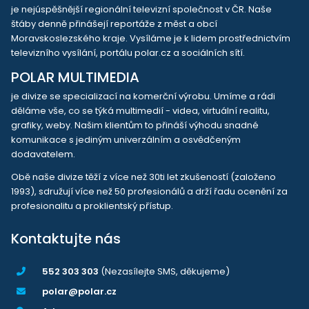
je nejúspěšnější regionální televizní společnost v ČR. Naše
štáby denně přinášejí reportáže z měst a obcí
Moravskoslezského kraje. Vysíláme je k lidem prostřednictvím
televizního vysílání, portálu polar.cz a sociálních sítí.
POLAR MULTIMEDIA
je divize se specializací na komerční výrobu. Umíme a rádi
děláme vše, co se týká multimedií - videa, virtuální realitu,
grafiky, weby. Našim klientům to přináší výhodu snadné
komunikace s jediným univerzálním a osvědčeným
dodavatelem.
Obě naše divize těží z více než 30ti let zkušeností (založeno
1993), sdružují více než 50 profesionálů a drží řadu ocenění za
profesionalitu a proklientský přístup.
Kontaktujte nás
552 303 303
(Nezasílejte SMS, děkujeme)
polar@polar.cz