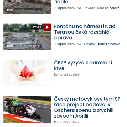
finále
7. srpna 2026
11:51
|
Havířov
|
Bára Kelnerová
Fontánu na náměstí Nad
02:43
Terasou čeká rozsáhlá
oprava
7. srpna 2026
11:42
|
Havířov
|
Bára Kelnerová
ČPZP vyzývá k darování
krve
Komerční sdělení
Český motocyklový tým SP
race project bodoval v
Oscherslebenu a zrychlil
závodní Aprilii
Komerční sdělení