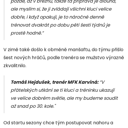
pozdě, až v březnu, takže ta příprava je dlouhá,
ale myslím si, že ji zvládají všichni kluci velice
dobře, i když opakuji, je to náročné denně
trénovat dvakrát po dobu pěti šesti týdnů je
prostě hodně.”
V zimě také došlo k obměně manšaftu, do týmu přišlo
šest nových hráčů, podle trenéra se mužstvo výrazně
zkvalitnilo.
Tomáš Hejdušek, trenér MFK Karviná:
“V
přátelských utkání se ti kluci a tréninku ukazují
ve velice dobrém světle, ale my budeme soudit
až snad po 30. kole."
Od startu sezony chce tým postupovat nahoru a