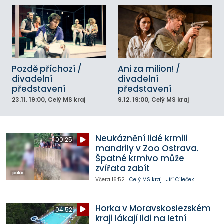
Pozdě příchozí /
Ani za milion! /
divadelní
divadelní
představení
představení
23.11.
19:00
, Celý MS kraj
9.12.
19:00
, Celý MS kraj
Neukáznění lidé krmili
00:25
mandrily v Zoo Ostrava.
Špatné krmivo může
zvířata zabít
Včera
16:52
|
Celý MS kraj
|
Jiří Cileček
Horka v Moravskoslezském
04:52
kraji lákají lidi na letní