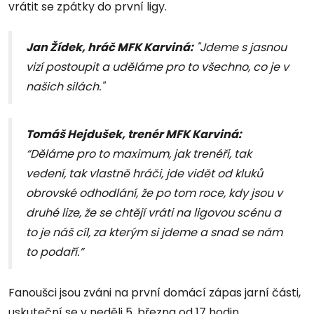
vrátit se zpátky do první ligy.
Jan Žídek, hráč MFK Karviná:
"Jdeme s jasnou
vizí postoupit a uděláme pro to všechno, co je v
našich silách."
Tomáš Hejdušek, trenér MFK Karviná:
“Děláme pro to maximum, jak trenéři, tak
vedení, tak vlastně hráči, jde vidět od kluků
obrovské odhodlání, že po tom roce, kdy jsou v
druhé lize, že se chtějí vráti na ligovou scénu a
to je náš cíl, za kterým si jdeme a snad se nám
to podaří.”
Fanoušci jsou zváni na první domácí zápas jarní části,
uskuteční se v neděli 5. března od 17 hodin.