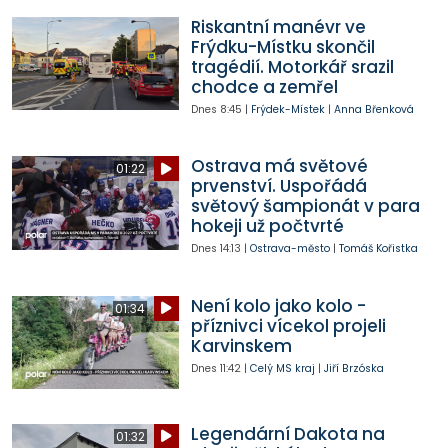
Riskantní manévr ve
Frýdku-Místku skončil
tragédií. Motorkář srazil
chodce a zemřel
Dnes
8:45
|
Frýdek-Místek
|
Anna Břenková
Ostrava má světové
01:22
prvenství. Uspořádá
světový šampionát v para
hokeji už počtvrté
Dnes
14:13
|
Ostrava-město
|
Tomáš Kořistka
Není kolo jako kolo -
01:34
příznivci vícekol projeli
Karvinskem
Dnes
11:42
|
Celý MS kraj
|
Jiří Brzóska
Legendární Dakota na
01:32