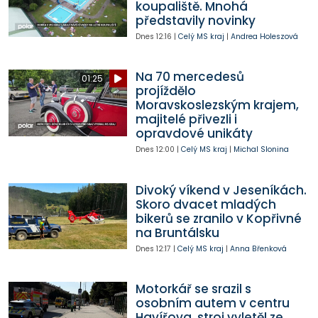
koupaliště. Mnohá
představily novinky
Dnes
12:16
|
Celý MS kraj
|
Andrea Holeszová
Na 70 mercedesů
01:25
projíždělo
Moravskoslezským krajem,
majitelé přivezli i
opravdové unikáty
Dnes
12:00
|
Celý MS kraj
|
Michal Slonina
Divoký víkend v Jeseníkách.
Skoro dvacet mladých
bikerů se zranilo v Kopřivné
na Bruntálsku
Dnes
12:17
|
Celý MS kraj
|
Anna Břenková
Motorkář se srazil s
osobním autem v centru
Havířova, stroj vyletěl ze