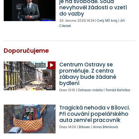
je na svobodě. Soud
nevyhověl žádosti o vzetí
do vazby
26. června 2026
14:24
|
Celý MS kraj
|
Jiří
Cileček
Doporučujeme
Centrum Ostravy se
01:25
proměňuje. Z centra
zábavy bude žádané
bydlení
Dnes
10:16
|
Ostrava-město
|
Tomáš Kořistka
Tragická nehoda v Bílovci.
Při couvání popelářského
auta zemřel pracovník
Dnes
14:09
|
Bílovec
|
Anna Břenková