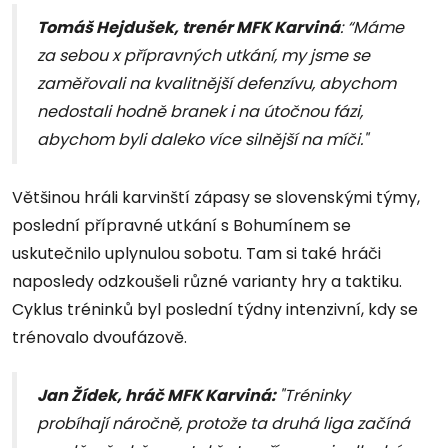
Tomáš Hejdušek, trenér MFK Karviná
: “Máme
za sebou x přípravných utkání, my jsme se
zaměřovali na kvalitnější defenzívu, abychom
nedostali hodně branek i na útočnou fázi,
abychom byli daleko více silnější na míči."
Většinou hráli karvinští zápasy se slovenskými týmy,
poslední přípravné utkání s Bohumínem se
uskutečnilo uplynulou sobotu. Tam si také hráči
naposledy odzkoušeli různé varianty hry a taktiku.
Cyklus tréninků byl poslední týdny intenzivní, kdy se
trénovalo dvoufázově.
Jan Žídek, hráč MFK Karviná:
"Tréninky
probíhají náročně, protože ta druhá liga začíná