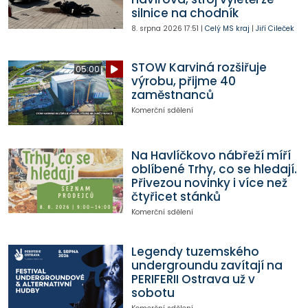
silnice na chodník
8. srpna 2026
17:51
|
Celý MS kraj
|
Jiří Cileček
STOW Karviná rozšiřuje
05:00
výrobu, přijme 40
zaměstnanců
Komerční sdělení
Na Havlíčkovo nábřeží míří
oblíbené Trhy, co se hledají.
Přivezou novinky i více než
čtyřicet stánků
Komerční sdělení
Legendy tuzemského
undergroundu zavítají na
PERIFERII Ostrava už v
sobotu