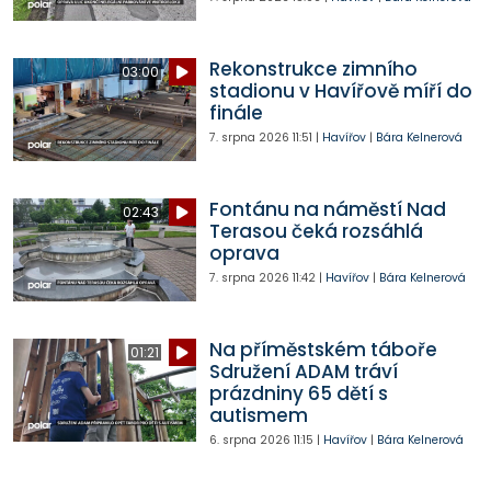
Rekonstrukce zimního
03:00
stadionu v Havířově míří do
finále
7. srpna 2026
11:51
|
Havířov
|
Bára Kelnerová
Fontánu na náměstí Nad
02:43
Terasou čeká rozsáhlá
oprava
7. srpna 2026
11:42
|
Havířov
|
Bára Kelnerová
Na příměstském táboře
01:21
Sdružení ADAM tráví
prázdniny 65 dětí s
autismem
6. srpna 2026
11:15
|
Havířov
|
Bára Kelnerová