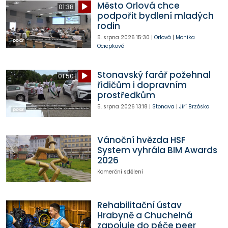
Město Orlová chce
01:38
podpořit bydlení mladých
rodin
5. srpna 2026
15:30
|
Orlová
|
Monika
Ociepková
Stonavský farář požehnal
01:50
řidičům i dopravním
prostředkům
5. srpna 2026
13:18
|
Stonava
|
Jiří Brzóska
Vánoční hvězda HSF
System vyhrála BIM Awards
2026
Komerční sdělení
Rehabilitační ústav
Hrabyně a Chuchelná
zapojuje do péče peer