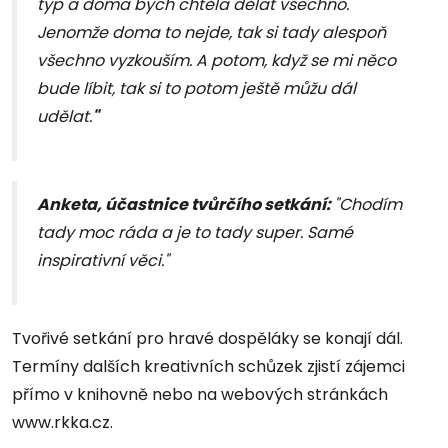
typ a doma bych chtěla dělat všechno.
Jenomže doma to nejde, tak si tady alespoň
všechno vyzkouším. A potom, když se mi něco
bude líbit, tak si to potom ještě můžu dál
udělat.
"
Anketa, účastnice tvůrčího setkání:
"Chodím
tady moc ráda a je to tady super. Samé
inspirativní věci."
Tvořivé setkání pro hravé dospěláky se konají dál.
Termíny dalších kreativních schůzek zjistí zájemci
přímo v knihovně nebo na webových stránkách
www.rkka.cz.