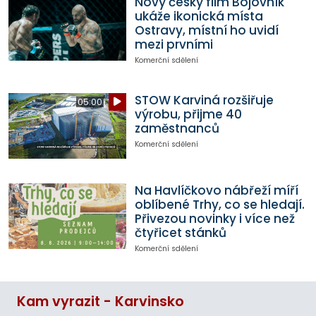
Nový český film Bojovník
ukáže ikonická místa
Ostravy, místní ho uvidí
mezi prvními
Komerční sdělení
STOW Karviná rozšiřuje
05:00
výrobu, přijme 40
zaměstnanců
Komerční sdělení
Na Havlíčkovo nábřeží míří
oblíbené Trhy, co se hledají.
Přivezou novinky i více než
čtyřicet stánků
Komerční sdělení
Kam vyrazit - Karvinsko