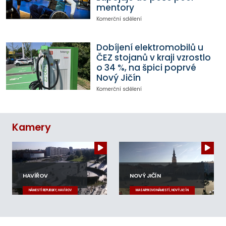
mentory
Komerční sdělení
Dobíjení elektromobilů u
ČEZ stojanů v kraji vzrostlo
o 34 %, na špici poprvé
Nový Jičín
Komerční sdělení
Kamery
HAVÍŘOV
NOVÝ JIČÍN
NÁMĚSTÍ REPUBLIKY, HAVÍŘOV
MASARYKOVO NÁMĚSTÍ, NOVÝ JIČÍN