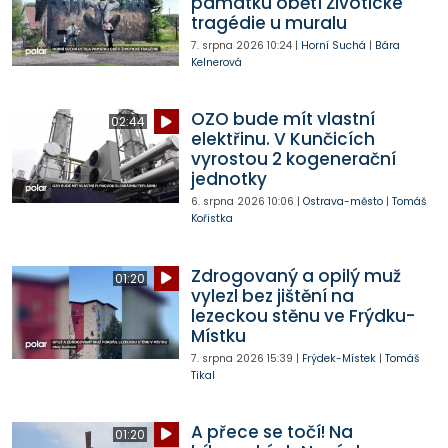
památku obětí Životické
tragédie u muralu
7. srpna 2026
10:24
|
Horní Suchá
|
Bára
Kelnerová
OZO bude mít vlastní
02:44
elektřinu. V Kunčicích
vyrostou 2 kogenerační
jednotky
6. srpna 2026
10:06
|
Ostrava-město
|
Tomáš
Kořistka
Zdrogovaný a opilý muž
01:20
vylezl bez jištění na
lezeckou stěnu ve Frýdku-
Místku
7. srpna 2026
15:39
|
Frýdek-Místek
|
Tomáš
Tikal
A přece se točí! Na
01:20