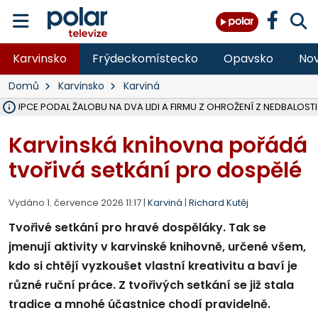
Karvinsko
Frýdeckomístecko
Opavsko
Nov
Domů
Karvinsko
Karviná
ÁSTUPCE PODAL ŽALOBU NA DVA LIDI A FIRMU Z OHROŽENÍ Z NEDBALOSTI
NA SLEZSKÉ HARTĚ PŘIBYLO SINIC, VODA MÁ HORŠÍ KVALITU, HYGIENI
NA BÍLOVECKÝCH NOVÝCH DVORECH SE PO 84 LETECH ROZTOČILY L
KARVINSKÉ MOŘE ZÍSKÁ NOVÉ GASTRO ZÁZEMÍ S VYHLÍDKOVOU TER
REKONSTRUKCE MATEŘSKÉ ŠKOLY V CHLEBIČOVĚ MÍŘÍ DO FINÁLE, VÍ
CYKLISTU (74) SRAZIL V BRUNTÁLU KAMION, JE V OHROŽENÍ ŽIVOTA,
POLICIE HLEDÁ PŘÍPADNÉ SVĚDKY, KTEŘÍ POMŮŽOU OBJASNIT PRŮ
MS KRAJ DOKONČIL OPRAVU SILNICE MEZI VRBNEM A HEŘMANOVICEM
SMVAK NABÍZÍ V DOBĚ SUCHA VODU OBCÍM A FIRMÁM, CISTERNY JE
F-M POKRAČUJE V INSTALACI FOTOVOLTAICKÝCH ELEKTRÁREN, REP
SENIOR AKADEMIE V OPAVĚ ZAHÁJILA DALŠÍ BĚH, REPORTÁŽ NA POL
PLANETÁRIUM V OSTRAVĚ CHYSTÁ POZOROVÁNÍ ČÁSTEČNÉHO ZATMĚ
OPRAVA ULIC V HAVÍŘOVĚ UKONČÍ NELEGÁLNÍ PARKOVÁNÍ VE VNI
V HAVÍŘOVĚ SE TĚŽCE ZRANIL MOTORKÁŘ PO SRÁŽCE S AUTEM, INF
TRAGICKÁ SRÁŽKA VLAKU S KAMIONEM V DOLNÍ LUTYNI Z LEDNA 
Karvinská knihovna pořádá
tvořivá setkání pro dospělé
Vydáno 1. července 2026 11:17 |
Karviná
|
Richard Kutěj
Tvořivé setkání pro hravé dospěláky. Tak se
jmenují aktivity v karvinské knihovně, určené všem,
kdo si chtějí vyzkoušet vlastní kreativitu a baví je
různé ruční práce. Z tvořivých setkání se již stala
tradice a mnohé účastnice chodí pravidelně.