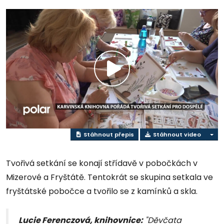
Přehrát
video
Stáhnout přepis
Stáhnout video
Tvořivá setkání se konají střídavě v pobočkách v
Mizerové a Fryštátě. Tentokrát se skupina setkala ve
fryštátské pobočce a tvořilo se z kamínků a skla.
Lucie Ferenczová, knihovnice:
"Děvčata