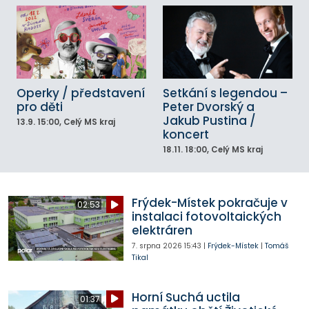
Operky / představení
Setkání s legendou –
pro děti
Peter Dvorský a
Jakub Pustina /
13.9.
15:00
, Celý MS kraj
koncert
18.11.
18:00
, Celý MS kraj
Frýdek-Místek pokračuje v
02:53
instalaci fotovoltaických
elektráren
7. srpna 2026
15:43
|
Frýdek-Místek
|
Tomáš
Tikal
Horní Suchá uctila
01:37