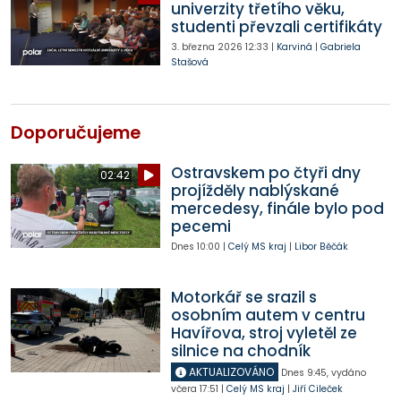
univerzity třetího věku,
studenti převzali certifikáty
3. března 2026
12:33
|
Karviná
|
Gabriela
Stašová
Doporučujeme
Ostravskem po čtyři dny
02:42
projížděly nablýskané
mercedesy, finále bylo pod
pecemi
Dnes
10:00
|
Celý MS kraj
|
Libor Běčák
Motorkář se srazil s
osobním autem v centru
Havířova, stroj vyletěl ze
silnice na chodník
AKTUALIZOVÁNO
Dnes
9:45
,
vydáno
včera
17:51
|
Celý MS kraj
|
Jiří Cileček