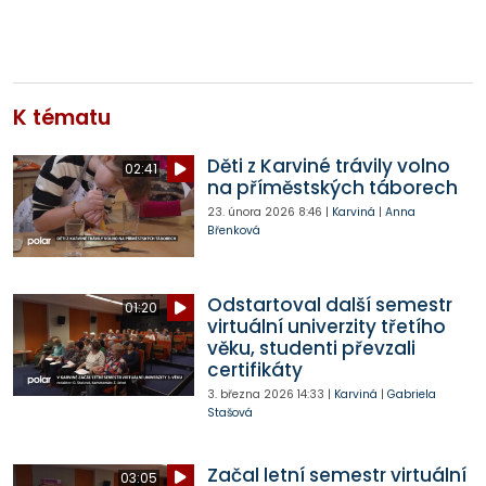
K tématu
Děti z Karviné trávily volno
02:41
na příměstských táborech
23. února 2026
8:46
|
Karviná
|
Anna
Břenková
Odstartoval další semestr
01:20
virtuální univerzity třetího
věku, studenti převzali
certifikáty
3. března 2026
14:33
|
Karviná
|
Gabriela
Stašová
Začal letní semestr virtuální
03:05