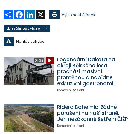
Sdílet
Facebook
LinkedIn
X
Vytisknout článek
Stáhnout video
Nahlásit chybu
Legendární Dakota na
01:32
okraji Bělského lesa
prochází masivní
proměnou a nabídne
exkluzivní gastronomii
Komerční sdělení
Ridera Bohemia: žádné
porušení na naší straně.
Jen nezákonné šetření ČIŽP
Komerční sdělení