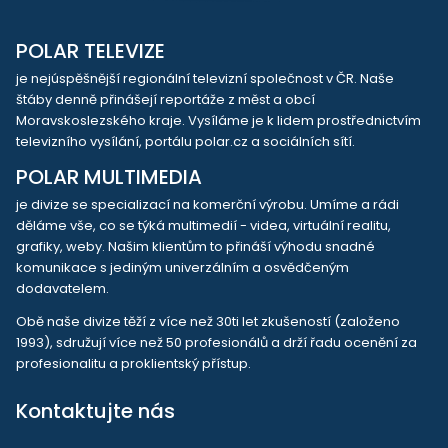
POLAR TELEVIZE
je nejúspěšnější regionální televizní společnost v ČR. Naše
štáby denně přinášejí reportáže z měst a obcí
Moravskoslezského kraje. Vysíláme je k lidem prostřednictvím
televizního vysílání, portálu polar.cz a sociálních sítí.
POLAR MULTIMEDIA
je divize se specializací na komerční výrobu. Umíme a rádi
děláme vše, co se týká multimedií - videa, virtuální realitu,
grafiky, weby. Našim klientům to přináší výhodu snadné
komunikace s jediným univerzálním a osvědčeným
dodavatelem.
Obě naše divize těží z více než 30ti let zkušeností (založeno
1993), sdružují více než 50 profesionálů a drží řadu ocenění za
profesionalitu a proklientský přístup.
Kontaktujte nás