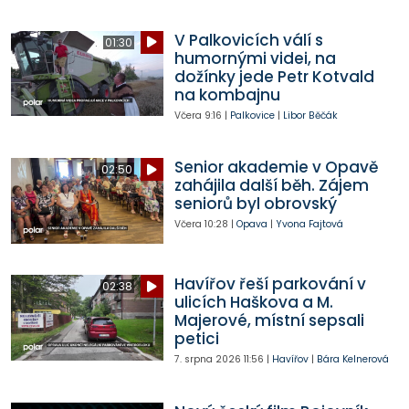
V Palkovicích válí s
01:30
humornými videi, na
dožínky jede Petr Kotvald
na kombajnu
Včera
9:16
|
Palkovice
|
Libor Běčák
Senior akademie v Opavě
02:50
zahájila další běh. Zájem
seniorů byl obrovský
Včera
10:28
|
Opava
|
Yvona Fajtová
Havířov řeší parkování v
02:38
ulicích Haškova a M.
Majerové, místní sepsali
petici
7. srpna 2026
11:56
|
Havířov
|
Bára Kelnerová