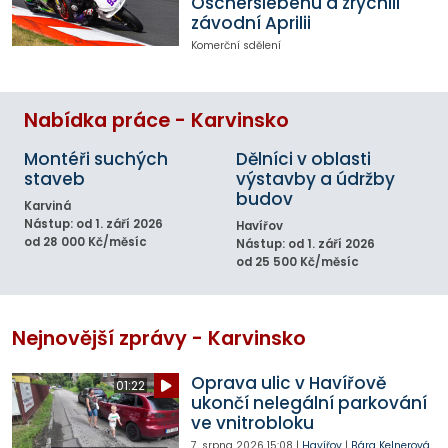
Oscherslebenu a zrychlil
závodní Aprilii
Komerční sdělení
Nabídka práce - Karvinsko
Montéři suchých
Dělníci v oblasti
staveb
výstavby a údržby
budov
Karviná
Nástup: od 1. září 2026
Havířov
od 28 000 Kč/měsíc
Nástup: od 1. září 2026
od 25 500 Kč/měsíc
Nejnovější zprávy - Karvinsko
Oprava ulic v Havířově
01:22
ukončí nelegální parkování
ve vnitrobloku
7. srpna 2026
15:08
|
Havířov
|
Bára Kelnerová