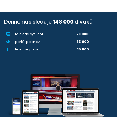
Denně nás sleduje
148 000
diváků
televizní vysílání
78 000
portál polar.cz
35 000
televize.polar
35 000