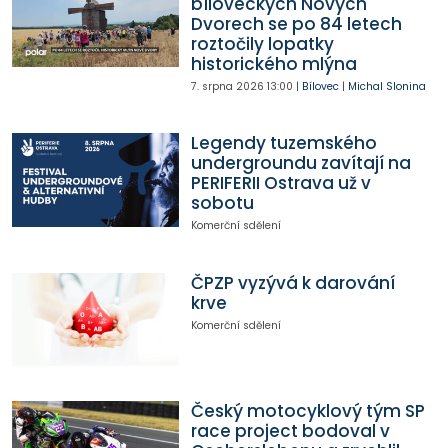
bíloveckých Nových
Dvorech se po 84 letech
roztočily lopatky
historického mlýna
7. srpna 2026
13:00
|
Bílovec
|
Michal Slonina
Legendy tuzemského
undergroundu zavítají na
PERIFERII Ostrava už v
sobotu
Komerční sdělení
ČPZP vyzývá k darování
krve
Komerční sdělení
Český motocyklový tým SP
race project bodoval v