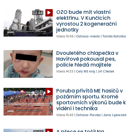
OZO bude mít vlastní
02:44
elektřinu. V Kunčicích
vyrostou 2 kogenerační
jednotky
Včera
10:06
|
Ostrava-město
|
Tomáš Kořistka
Dvouletého chlapečka v
Havířově pokousal pes,
policie hledá majitele
Včera
14:33
|
Celý MS kraj
|
Jiří Cileček
Poruba přivítá ME hasičů v
01:31
požárním sportu. Kromě
sportovních výkonů bude k
vidění i technika
Včera
15:43
|
Ostrava-Poruba
|
Jana Lipowská
A přece se točí! Na