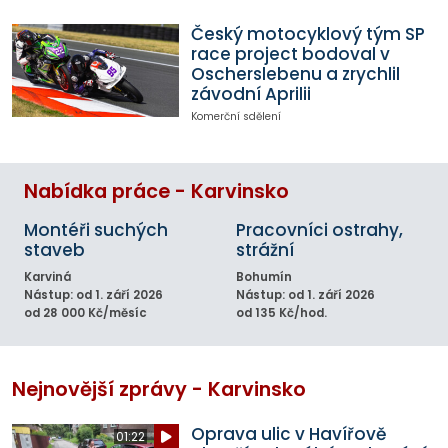
Český motocyklový tým SP
race project bodoval v
Oscherslebenu a zrychlil
závodní Aprilii
Komerční sdělení
Nabídka práce - Karvinsko
Montéři suchých
Pracovníci ostrahy,
staveb
strážní
Karviná
Bohumín
Nástup: od 1. září 2026
Nástup: od 1. září 2026
od 28 000 Kč/měsíc
od 135 Kč/hod.
Nejnovější zprávy - Karvinsko
Oprava ulic v Havířově
01:22