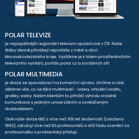
POLAR TELEVIZE
je nejúspěšnější regionální televizní společnost v ČR. Naše
štáby denně přinášejí reportáže z měst a obcí
Moravskoslezského kraje. Vysíláme je k lidem prostřednictvím
televizního vysílání, portálu polar.cz a sociálních sítí.
POLAR MULTIMEDIA
je divize se specializací na komerční výrobu. Umíme a rádi
děláme vše, co se týká multimedií - videa, virtuální realitu,
grafiky, weby. Našim klientům to přináší výhodu snadné
komunikace s jediným univerzálním a osvědčeným
dodavatelem.
Obě naše divize těží z více než 30ti let zkušeností (založeno
1993), sdružují více než 50 profesionálů a drží řadu ocenění za
profesionalitu a proklientský přístup.