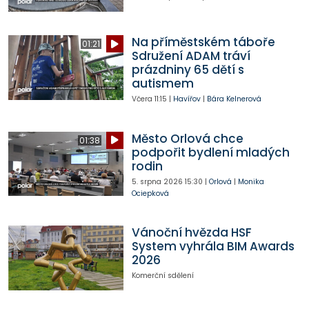
Na příměstském táboře
01:21
Sdružení ADAM tráví
prázdniny 65 dětí s
autismem
Včera
11:15
|
Havířov
|
Bára Kelnerová
Město Orlová chce
01:38
podpořit bydlení mladých
rodin
5. srpna 2026
15:30
|
Orlová
|
Monika
Ociepková
Vánoční hvězda HSF
System vyhrála BIM Awards
2026
Komerční sdělení