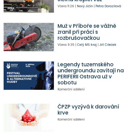
Včera
11:26
|
Nový Jičín
|
Petra Dorazilová
Muž v Příboře se vážně
zranil při práci s
rozbrušovačkou
Včera
9:35
|
Celý MS kraj
|
Jiří Cileček
Legendy tuzemského
undergroundu zavítají na
PERIFERII Ostrava už v
sobotu
Komerční sdělení
ČPZP vyzývá k darování
krve
Komerční sdělení