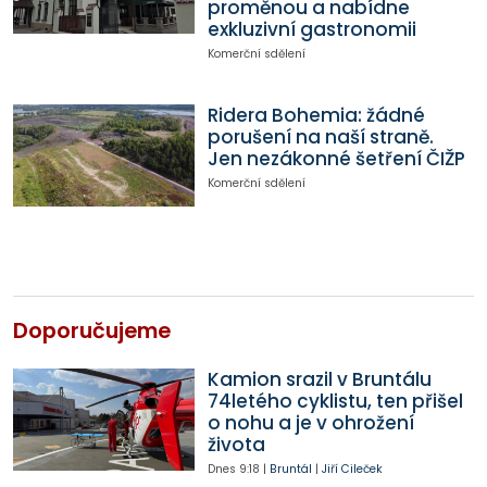
proměnou a nabídne
exkluzivní gastronomii
Komerční sdělení
Ridera Bohemia: žádné
porušení na naší straně.
Jen nezákonné šetření ČIŽP
Komerční sdělení
Doporučujeme
Kamion srazil v Bruntálu
74letého cyklistu, ten přišel
o nohu a je v ohrožení
života
Dnes
9:18
|
Bruntál
|
Jiří Cileček