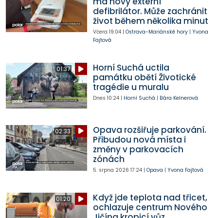
má nový externí
defibrilátor. Může zachránit
život během několika minut
Včera
19:04
|
Ostrava-Mariánské hory
|
Yvona
Fajtová
Horní Suchá uctila
01:37
památku obětí Životické
tragédie u muralu
Dnes
10:24
|
Horní Suchá
|
Bára Kelnerová
Opava rozšiřuje parkování.
02:33
Přibudou nová místa i
změny v parkovacích
zónách
5. srpna 2026
17:24
|
Opava
|
Yvona Fajtová
Když jde teplota nad třicet,
01:20
ochlazuje centrum Nového
Jičína kropicí vůz