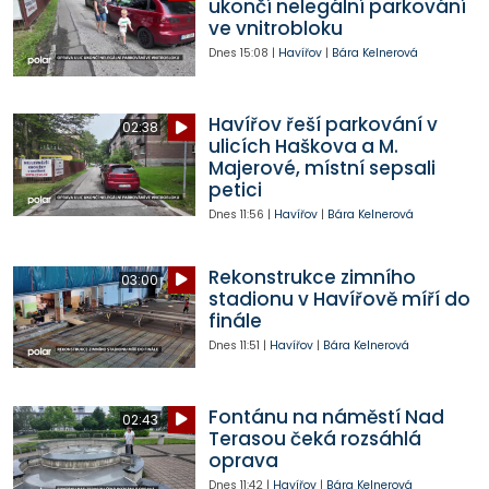
ukončí nelegální parkování
ve vnitrobloku
Dnes
15:08
|
Havířov
|
Bára Kelnerová
Havířov řeší parkování v
02:38
ulicích Haškova a M.
Majerové, místní sepsali
petici
Dnes
11:56
|
Havířov
|
Bára Kelnerová
Rekonstrukce zimního
03:00
stadionu v Havířově míří do
finále
Dnes
11:51
|
Havířov
|
Bára Kelnerová
Fontánu na náměstí Nad
02:43
Terasou čeká rozsáhlá
oprava
Dnes
11:42
|
Havířov
|
Bára Kelnerová