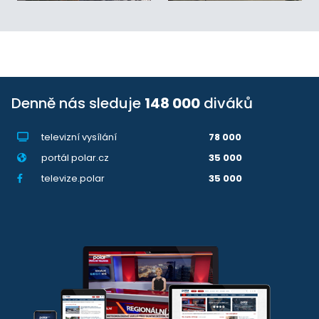
Denně nás sleduje
148 000
diváků
televizní vysílání
78 000
portál polar.cz
35 000
televize.polar
35 000