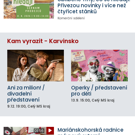
Přivezou novinky i více než
čtyřicet stánků
Komerční sdělení
Kam vyrazit - Karvinsko
Ani za milion! /
Operky / představení
divadelní
pro děti
představení
13.9.
15:00
, Celý MS kraj
9.12.
19:00
, Celý MS kraj
Mariánskohorská radnice
01:56