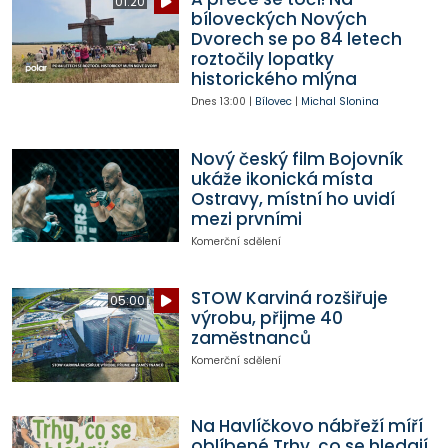
01:20
bíloveckých Nových
Dvorech se po 84 letech
roztočily lopatky
historického mlýna
Dnes
13:00
|
Bílovec
|
Michal Slonina
Nový český film Bojovník
ukáže ikonická místa
Ostravy, místní ho uvidí
mezi prvními
Komerční sdělení
STOW Karviná rozšiřuje
05:00
výrobu, přijme 40
zaměstnanců
Komerční sdělení
Na Havlíčkovo nábřeží míří
oblíbené Trhy, co se hledají.