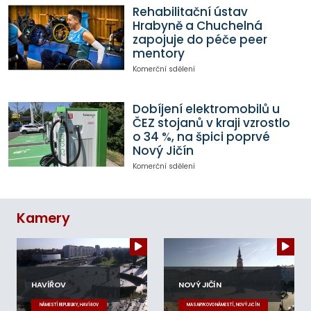
Rehabilitační ústav
Hrabyně a Chuchelná
zapojuje do péče peer
mentory
Komerční sdělení
Dobíjení elektromobilů u
ČEZ stojanů v kraji vzrostlo
o 34 %, na špici poprvé
Nový Jičín
Komerční sdělení
Kamery
HAVÍŘOV
NOVÝ JIČÍN
NÁMĚSTÍ REPUBLIKY, HAVÍŘOV
MASARYKOVO NÁMĚSTÍ, NOVÝ JIČÍN