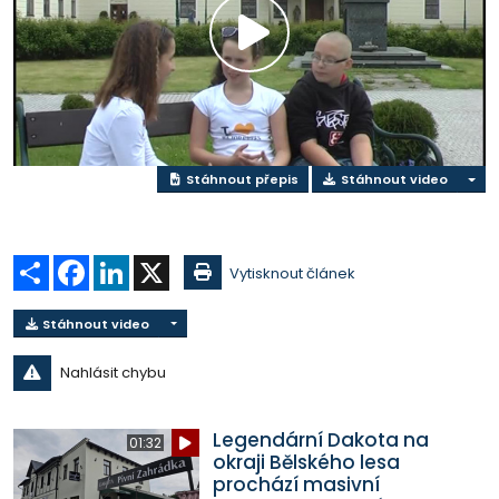
Přehrát
video
Stáhnout přepis
Stáhnout video
Sdílet
Facebook
LinkedIn
X
Vytisknout článek
Stáhnout video
Nahlásit chybu
Legendární Dakota na
01:32
okraji Bělského lesa
prochází masivní