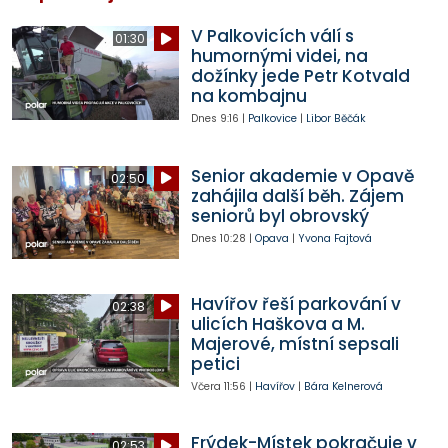
V Palkovicích válí s
01:30
humornými videi, na
dožínky jede Petr Kotvald
na kombajnu
Dnes
9:16
|
Palkovice
|
Libor Běčák
Senior akademie v Opavě
02:50
zahájila další běh. Zájem
seniorů byl obrovský
Dnes
10:28
|
Opava
|
Yvona Fajtová
Havířov řeší parkování v
02:38
ulicích Haškova a M.
Majerové, místní sepsali
petici
Včera
11:56
|
Havířov
|
Bára Kelnerová
Frýdek-Místek pokračuje v
02:53