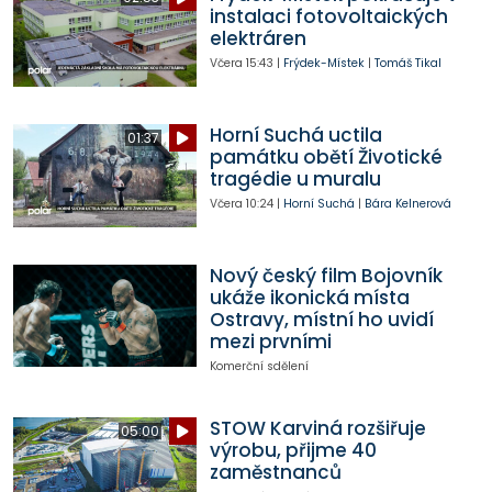
instalaci fotovoltaických
elektráren
Včera
15:43
|
Frýdek-Místek
|
Tomáš Tikal
Horní Suchá uctila
01:37
památku obětí Životické
tragédie u muralu
Včera
10:24
|
Horní Suchá
|
Bára Kelnerová
Nový český film Bojovník
ukáže ikonická místa
Ostravy, místní ho uvidí
mezi prvními
Komerční sdělení
STOW Karviná rozšiřuje
05:00
výrobu, přijme 40
zaměstnanců