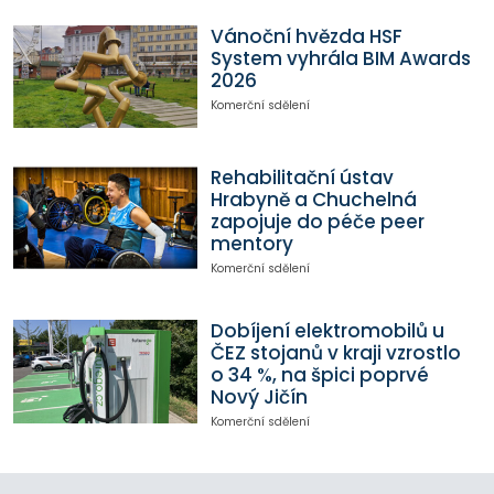
Vánoční hvězda HSF
System vyhrála BIM Awards
2026
Komerční sdělení
Rehabilitační ústav
Hrabyně a Chuchelná
zapojuje do péče peer
mentory
Komerční sdělení
Dobíjení elektromobilů u
ČEZ stojanů v kraji vzrostlo
o 34 %, na špici poprvé
Nový Jičín
Komerční sdělení