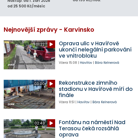
Nástup: od 1. září 2026
od 25 500 Kč/měsíc
Nejnovější zprávy - Karvinsko
Oprava ulic v Havířově
01:22
ukončí nelegální parkování
ve vnitrobloku
Včera
15:08
|
Havířov
|
Bára Kelnerová
Rekonstrukce zimního
03:00
stadionu v Havířově míří do
finále
Včera
11:51
|
Havířov
|
Bára Kelnerová
Fontánu na náměstí Nad
02:43
Terasou čeká rozsáhlá
oprava