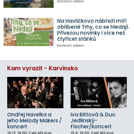
Komerční sdělení
Na Havlíčkovo nábřeží míří
oblíbené Trhy, co se hledají.
Přivezou novinky i více než
čtyřicet stánků
Komerční sdělení
Kam vyrazit - Karvinsko
Ondřej Havelka a
Iva Bittová & Duo
jeho Melody Makers /
Jedlinský-
koncert
Fischer/koncert
15.12.
18:00
, Celý MS kraj
15.9.
18:00
, Celý MS kraj