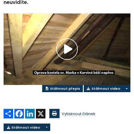
neuvidíte.
Přehrát
video
Stáhnout přepis
Stáhnout video
Sdílet
Facebook
LinkedIn
X
Vytisknout článek
Stáhnout video