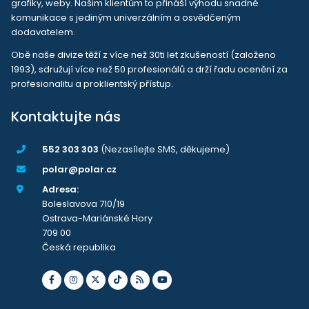
grafiky, weby. Našim klientům to přináší výhodu snadné
komunikace s jediným univerzálním a osvědčeným
dodavatelem.
Obě naše divize těží z více než 30ti let zkušeností (založeno
1993), sdružují více než 50 profesionálů a drží řadu ocenění za
profesionalitu a proklientský přístup.
Kontaktujte nás
552 303 303
(Nezasílejte SMS, děkujeme)
polar@polar.cz
Adresa:
Boleslavova 710/19
Ostrava-Mariánské Hory
709 00
Česká republika