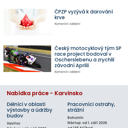
ČPZP vyzývá k darování
krve
Komerční sdělení
Český motocyklový tým SP
race project bodoval v
Oscherslebenu a zrychlil
závodní Aprilii
Komerční sdělení
Nabídka práce - Karvinsko
Dělníci v oblasti
Pracovníci ostrahy,
výstavby a údržby
strážní
budov
Bohumín
Nástup: od 1. září 2026
Havířov
od 135 Kč/hod.