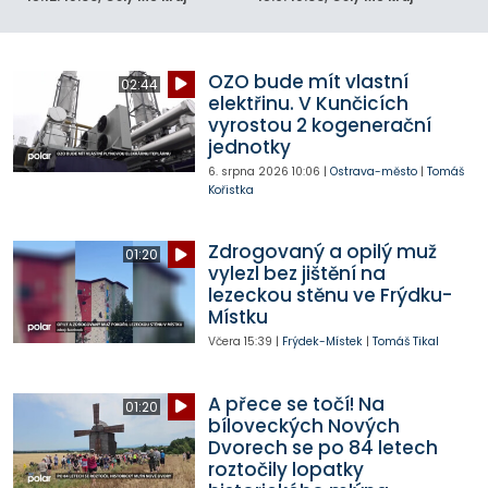
OZO bude mít vlastní
02:44
elektřinu. V Kunčicích
vyrostou 2 kogenerační
jednotky
6. srpna 2026
10:06
|
Ostrava-město
|
Tomáš
Kořistka
Zdrogovaný a opilý muž
01:20
vylezl bez jištění na
lezeckou stěnu ve Frýdku-
Místku
Včera
15:39
|
Frýdek-Místek
|
Tomáš Tikal
A přece se točí! Na
01:20
bíloveckých Nových
Dvorech se po 84 letech
roztočily lopatky