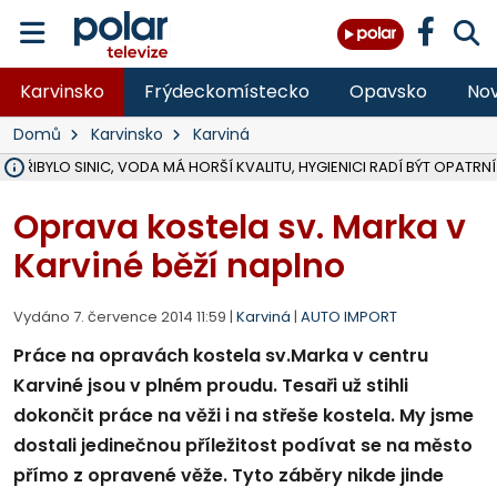
Karvinsko
Frýdeckomístecko
Opavsko
Nov
Domů
Karvinsko
Karviná
Ě PŘIBYLO SINIC, VODA MÁ HORŠÍ KVALITU, HYGIENICI RADÍ BÝT OPATRNÍ
ÚOHS DAL ZÁTORU POKUTU 100 000 ZA CHYBY V ZAKÁZCE NA OBN
AREÁL LODIČEK V KARVINÉ SE PŘIPRAVUJE NA VELKOU REKONSTRUKC
KARVINÁ ZNÁ BUDOUCÍ PODOBU AREÁLU LODIČKY V PARKU BOŽEN
CYKLISTU (74) SRAZIL V BRUNTÁLU KAMION, JE V OHROŽENÍ ŽIVOTA,
POLICIE HLEDÁ PŘÍPADNÉ SVĚDKY, KTEŘÍ POMŮŽOU OBJASNIT PRŮ
RADNÍ OSTRAVY A POSLANKYNĚ A. HOFFMANNOVÁ ZA PIRÁTY PODA
NA POSTUP MINISTERSTVA ŽIVOTNÍHO PROSTŘEDÍ V KAUZE HALDY 
MUŽ V PŘÍBOŘE SE VÁŽNĚ ZRANIL PŘI PRÁCI S ROZBRUŠOVAČKOU, I
SLEZSKÁ OSTRAVA PŘIPRAVUJE PROJEKTOVOU DOKUMENTACI PRO 
PODEZŘELÝ BALÍČEK ZASTAVIL PROVOZ NA NÁDRAŽÍ VE F-M, ČEKÁ 
CHLAPEČKA (2) V HAVÍŘOVĚ POKOUSAL PES, POLICIE HLEDÁ MAJITEL
MS KRAJ VYBUDUJE ZA 40 MILIONŮ V JABLUNKOVĚ NOVÝ MOST PŘES O
FOTBALISTA LAURI LAINE SE VRACÍ Z BANÍKU OSTRAVA NA PŮL ROK
F-M DOKONČIL VOLNOČASOVÝ AREÁL RIVKA PARK ZA 62 MILIONŮ,
Oprava kostela sv. Marka v
Karviné běží naplno
Vydáno 7. července 2014 11:59 |
Karviná
|
AUTO IMPORT
Práce na opravách kostela sv.Marka v centru
Karviné jsou v plném proudu. Tesaři už stihli
dokončit práce na věži i na střeše kostela. My jsme
dostali jedinečnou příležitost podívat se na město
přímo z opravené věže. Tyto záběry nikde jinde