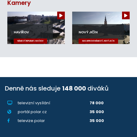
Kamery
HAVÍŘOV
NOVÝ JIČÍN
NÁMĚSTÍ REPUBLIKY, HAVÍŘOV
MASARYKOVO NÁMĚSTÍ, NOVÝ JIČÍN
Denně nás sleduje
148 000
diváků
televizní vysílání
78 000
portál polar.cz
35 000
televize.polar
35 000