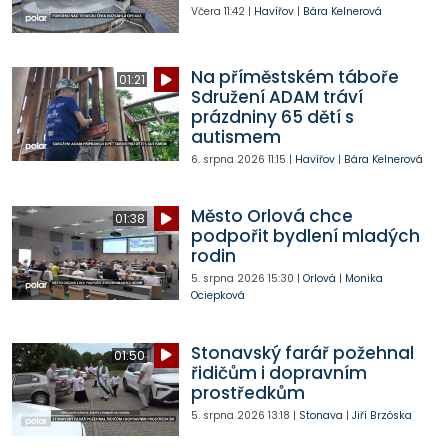
Včera
11:42
|
Havířov
|
Bára Kelnerová
Na příměstském táboře
01:21
Sdružení ADAM tráví
prázdniny 65 dětí s
autismem
6. srpna 2026
11:15
|
Havířov
|
Bára Kelnerová
Město Orlová chce
01:38
podpořit bydlení mladých
rodin
5. srpna 2026
15:30
|
Orlová
|
Monika
Ociepková
Stonavský farář požehnal
01:50
řidičům i dopravním
prostředkům
5. srpna 2026
13:18
|
Stonava
|
Jiří Brzóska