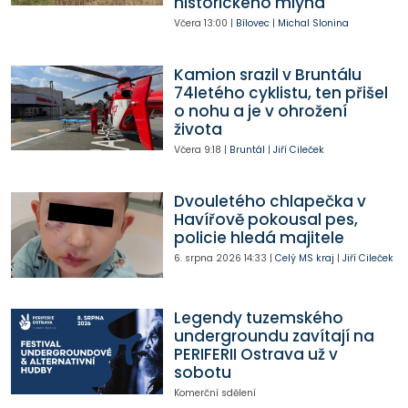
historického mlýna
Včera
13:00
|
Bílovec
|
Michal Slonina
Kamion srazil v Bruntálu
74letého cyklistu, ten přišel
o nohu a je v ohrožení
života
Včera
9:18
|
Bruntál
|
Jiří Cileček
Dvouletého chlapečka v
Havířově pokousal pes,
policie hledá majitele
6. srpna 2026
14:33
|
Celý MS kraj
|
Jiří Cileček
Legendy tuzemského
undergroundu zavítají na
PERIFERII Ostrava už v
sobotu
Komerční sdělení