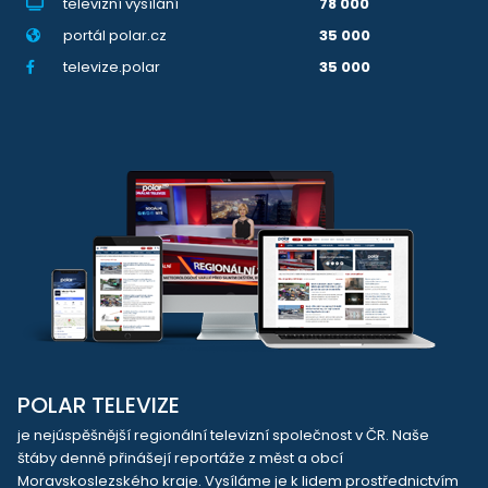
televizní vysílání
78 000
portál polar.cz
35 000
televize.polar
35 000
POLAR TELEVIZE
je nejúspěšnější regionální televizní společnost v ČR. Naše
štáby denně přinášejí reportáže z měst a obcí
Moravskoslezského kraje. Vysíláme je k lidem prostřednictvím