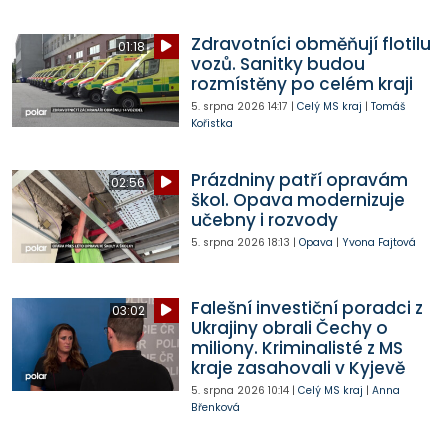
Zdravotníci obměňují flotilu
01:18
vozů. Sanitky budou
rozmístěny po celém kraji
5. srpna 2026
14:17
|
Celý MS kraj
|
Tomáš
Kořistka
Prázdniny patří opravám
02:56
škol. Opava modernizuje
učebny i rozvody
5. srpna 2026
18:13
|
Opava
|
Yvona Fajtová
Falešní investiční poradci z
03:02
Ukrajiny obrali Čechy o
miliony. Kriminalisté z MS
kraje zasahovali v Kyjevě
5. srpna 2026
10:14
|
Celý MS kraj
|
Anna
Břenková