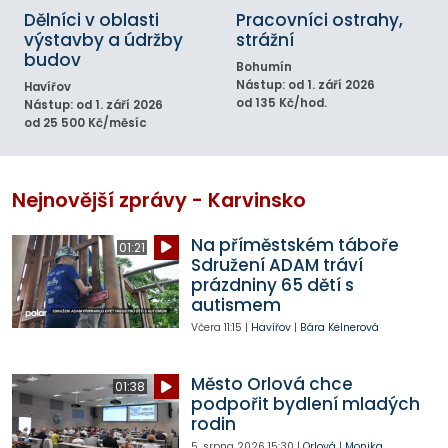
Dělníci v oblasti
Pracovníci ostrahy,
výstavby a údržby
strážní
budov
Bohumín
Nástup: od 1. září 2026
Havířov
od 135 Kč/hod.
Nástup: od 1. září 2026
od 25 500 Kč/měsíc
Nejnovější zprávy - Karvinsko
Na příměstském táboře
01:21
Sdružení ADAM tráví
prázdniny 65 dětí s
autismem
Včera
11:15
|
Havířov
|
Bára Kelnerová
Město Orlová chce
01:38
podpořit bydlení mladých
rodin
5. srpna 2026
15:30
|
Orlová
|
Monika