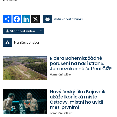
Sdílet
Facebook
LinkedIn
X
Vytisknout článek
Stáhnout video
Nahlásit chybu
Ridera Bohemia: žádné
porušení na naší straně.
Jen nezákonné šetření ČIŽP
Komerční sdělení
Nový český film Bojovník
ukáže ikonická místa
Ostravy, místní ho uvidí
mezi prvními
Komerční sdělení