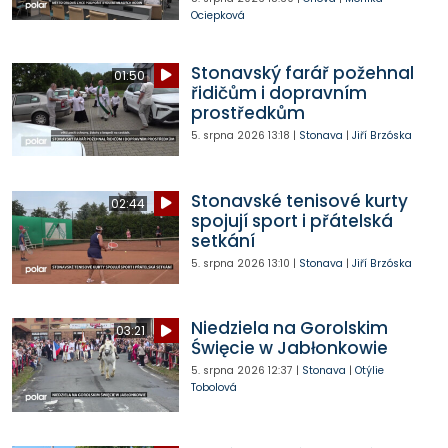
Ociepková
Stonavský farář požehnal
01:50
řidičům i dopravním
prostředkům
5. srpna 2026
13:18
|
Stonava
|
Jiří Brzóska
Stonavské tenisové kurty
02:44
spojují sport i přátelská
setkání
5. srpna 2026
13:10
|
Stonava
|
Jiří Brzóska
Niedziela na Gorolskim
03:21
Święcie w Jabłonkowie
5. srpna 2026
12:37
|
Stonava
|
Otýlie
Tobolová