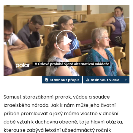
Přehrát
video
Stáhnout přepis
Stáhnout video
Samuel, starozákonní prorok, vůdce a soudce
Izraelského národa. Jak k nám může jeho životní
příběh promlouvat a jaký máme vlastně v dnešní
době vztah k duchovnu obecně, to je hlavní otázka,
kterou se zabývá letošní už sedmnáctý ročník