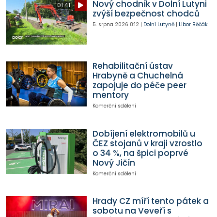
Nový chodník v Dolní Lutyni
01:41
zvýší bezpečnost chodců
5. srpna 2026
8:12
|
Dolní Lutyně
|
Libor Běčák
Rehabilitační ústav
Hrabyně a Chuchelná
zapojuje do péče peer
mentory
Komerční sdělení
Dobíjení elektromobilů u
ČEZ stojanů v kraji vzrostlo
o 34 %, na špici poprvé
Nový Jičín
Komerční sdělení
Hrady CZ míří tento pátek a
sobotu na Veveří s