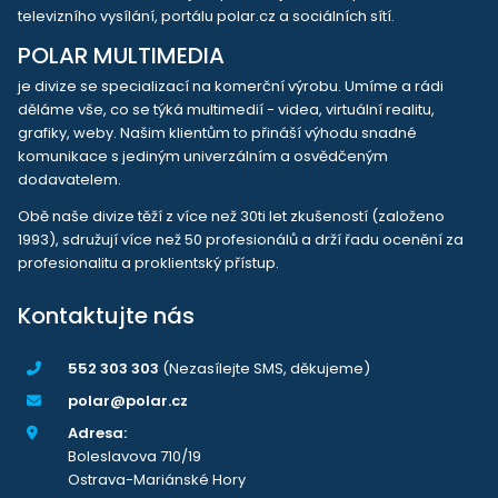
televizního vysílání, portálu polar.cz a sociálních sítí.
POLAR MULTIMEDIA
je divize se specializací na komerční výrobu. Umíme a rádi
děláme vše, co se týká multimedií - videa, virtuální realitu,
grafiky, weby. Našim klientům to přináší výhodu snadné
komunikace s jediným univerzálním a osvědčeným
dodavatelem.
Obě naše divize těží z více než 30ti let zkušeností (založeno
1993), sdružují více než 50 profesionálů a drží řadu ocenění za
profesionalitu a proklientský přístup.
Kontaktujte nás
552 303 303
(Nezasílejte SMS, děkujeme)
polar@polar.cz
Adresa:
Boleslavova 710/19
Ostrava-Mariánské Hory