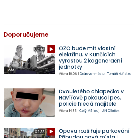
Doporučujeme
OZO bude mít vlastní
02:44
elektřinu. V Kunčicích
vyrostou 2 kogenerační
jednotky
Včera
10:06
|
Ostrava-město
|
Tomáš Kořistka
Dvouletého chlapečka v
Havířově pokousal pes,
policie hledá majitele
Včera
14:33
|
Celý MS kraj
|
Jiří Cileček
Opava rozšiřuje parkování.
02:33
Přibudou nová místa i