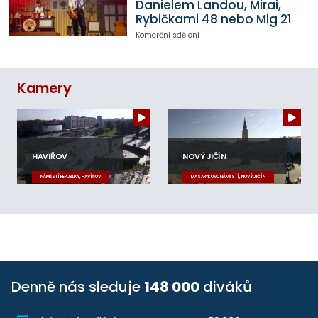
Danielem Landou, Mirai,
Rybičkami 48 nebo Mig 21
Komerční sdělení
Kamery
HAVÍŘOV
NOVÝ JIČÍN
NÁMĚSTÍ REPUBLIKY, HAVÍŘOV
MASARYKOVO NÁMĚSTÍ, NOVÝ JIČÍN
Denně nás sleduje
148 000
diváků