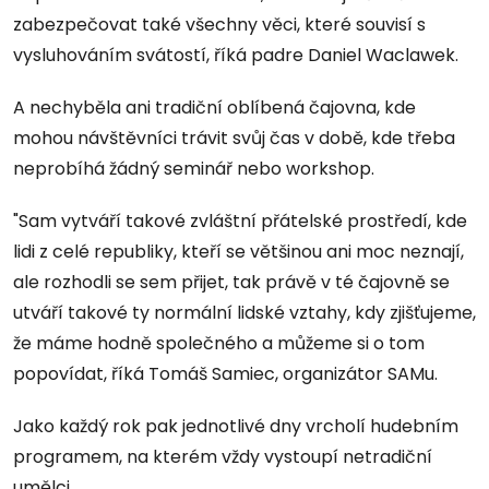
zabezpečovat také všechny věci, které souvisí s
vysluhováním svátostí, říká padre Daniel Waclawek.
A nechyběla ani tradiční oblíbená čajovna, kde
mohou návštěvníci trávit svůj čas v době, kde třeba
neprobíhá žádný seminář nebo workshop.
"Sam vytváří takové zvláštní přátelské prostředí, kde
lidi z celé republiky, kteří se většinou ani moc neznají,
ale rozhodli se sem přijet, tak právě v té čajovně se
utváří takové ty normální lidské vztahy, kdy zjišťujeme,
že máme hodně společného a můžeme si o tom
popovídat, říká Tomáš Samiec, organizátor SAMu.
Jako každý rok pak jednotlivé dny vrcholí hudebním
programem, na kterém vždy vystoupí netradiční
umělci.