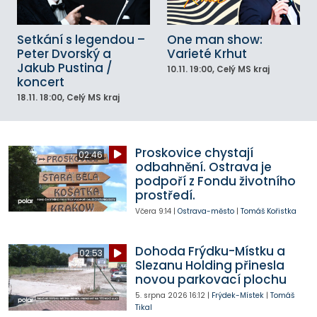
Setkání s legendou –
One man show:
Peter Dvorský a
Varieté Krhut
Jakub Pustina /
10.11.
19:00
, Celý MS kraj
koncert
18.11.
18:00
, Celý MS kraj
Proskovice chystají
02:46
odbahnění. Ostrava je
podpoří z Fondu životního
prostředí.
Včera
9:14
|
Ostrava-město
|
Tomáš Kořistka
Dohoda Frýdku-Místku a
02:53
Slezanu Holding přinesla
novou parkovací plochu
5. srpna 2026
16:12
|
Frýdek-Místek
|
Tomáš
Tikal