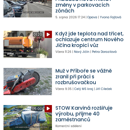
změny v parkovacích
zónách
5. srpna 2026
17:24
|
Opava
|
Yvona Fajtová
Když jde teplota nad třicet,
01:20
ochlazuje centrum Nového
Jičína kropicí vůz
Včera
11:26
|
Nový Jičín
|
Petra Dorazilová
Muž v Příboře se vážně
zranil při práci s
rozbrušovačkou
Včera
9:35
|
Celý MS kraj
|
Jiří Cileček
STOW Karviná rozšiřuje
05:00
výrobu, přijme 40
zaměstnanců
Komerční sdělení